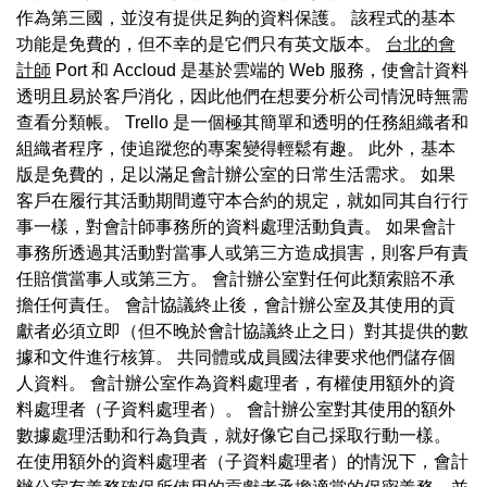
作為第三國，並沒有提供足夠的資料保護。 該程式的基本
功能是免費的，但不幸的是它們只有英文版本。
台北的會
計師
Port 和 Accloud 是基於雲端的 Web 服務，使會計資料
透明且易於客戶消化，因此他們在想要分析公司情況時無需
查看分類帳。 Trello 是一個極其簡單和透明的任務組織者和
組織者程序，使追蹤您的專案變得輕鬆有趣。 此外，基本
版是免費的，足以滿足會計辦公室的日常生活需求。 如果
客戶在履行其活動期間遵守本合約的規定，就如同其自行行
事一樣，對會計師事務所的資料處理活動負責。 如果會計
事務所透過其活動對當事人或第三方造成損害，則客戶有責
任賠償當事人或第三方。 會計辦公室對任何此類索賠不承
擔任何責任。 會計協議終止後，會計辦公室及其使用的貢
獻者必須立即（但不晚於會計協議終止之日）對其提供的數
據和文件進行核算。 共同體或成員國法律要求他們儲存個
人資料。 會計辦公室作為資料處理者，有權使用額外的資
料處理者（子資料處理者）。 會計辦公室對其使用的額外
數據處理活動和行為負責，就好像它自己採取行動一樣。
在使用額外的資料處理者（子資料處理者）的情況下，會計