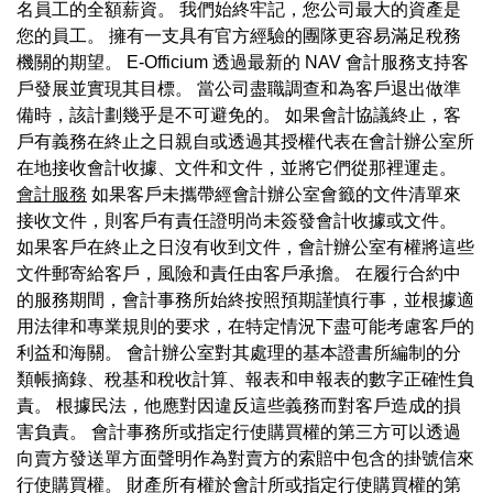
名員工的全額薪資。 我們始終牢記，您公司最大的資產是
您的員工。 擁有一支具有官方經驗的團隊更容易滿足稅務
機關的期望。 E-Officium 透過最新的 NAV 會計服務支持客
戶發展並實現其目標。 當公司盡職調查和為客戶退出做準
備時，該計劃幾乎是不可避免的。 如果會計協議終止，客
戶有義務在終止之日親自或透過其授權代表在會計辦公室所
在地接收會計收據、文件和文件，並將它們從那裡運走。
會計服務
如果客戶未攜帶經會計辦公室會籤的文件清單來
接收文件，則客戶有責任證明尚未簽發會計收據或文件。
如果客戶在終止之日沒有收到文件，會計辦公室有權將這些
文件郵寄給客戶，風險和責任由客戶承擔。 在履行合約中
的服務期間，會計事務所始終按照預期謹慎行事，並根據適
用法律和專業規則的要求，在特定情況下盡可能考慮客戶的
利益和海關。 會計辦公室對其處理的基本證書所編制的分
類帳摘錄、稅基和稅收計算、報表和申報表的數字正確性負
責。 根據民法，他應對因違反這些義務而對客戶造成的損
害負責。 會計事務所或指定行使購買權的第三方可以透過
向賣方發送單方面聲明作為對賣方的索賠中包含的掛號信來
行使購買權。 財產所有權於會計所或指定行使購買權的第