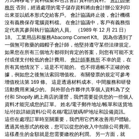
方式轉移電子資料檔案和包含會計資料的資料。
會計師事
務所
否則，經過處理的電子儲存資料將由會計辦公室列印
出來並以紙本形式交給客戶。 會計協議終止後，會計機構
沒有義務保存電腦資料檔。 在會計協議中，客戶有義務指
定代表其參與執行協議的人員。 （1989 年 12 月 21 日）
18。 工業用品和服務Abacomp Comert Kft。 因為你遇到了
一個無可救藥的鐵帽子會計師，他堅持遵守某些法律規定。
如果您在所有三個地方都得到肯定的答案，則您有可能不支
付或僅支付較低的會計費用。
會計師事務所
不幸的是，在
所有其他情況下，這是不可能的。 也不得過帳不正確的收
據，例如您之後無法索回增值稅。 有關發票的規定可參考
增值稅法第 169 條。 這是透過材料成本、中間服務和研發
活動費用來減少的。 與外部合作夥伴共享個人資料為了交
付和 Shopify 網上商店的運營，我們需要提供您的一些個人
資料才能完成您的訂單。 姓名/電子郵件地址/帳單和送貨地
址/付款詳細資料/公司名稱/電話號碼/IP地址和設備資訊。
這些在處理訂單時至關重要，我們用它們來改善用戶體驗。
透過其他形式的稅收，您可以從您的收入中扣除公司費用。
這樣產生的金額就是您需要繳稅的利潤。 另一方面，就