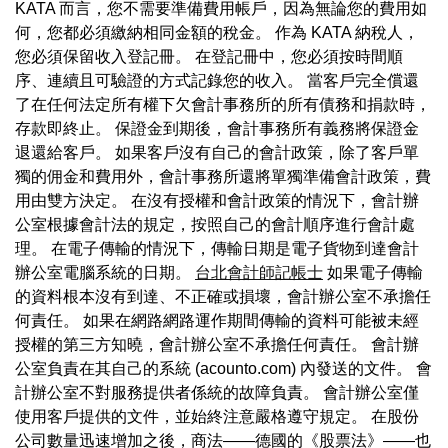
KATA 而言，您不需要準備費用帳戶，因為無論您的費用如
何，您都必須繳納相同金額的稅金。 作為 KATA 納稅人，
您必須保留收入登記冊。 在登記冊中，您必須按時間順
序、連續且可驗證的方式記錄您的收入。 當客戶完全償還
了在任何法定所有權下欠會計事務所的所有債務和捐款時，
存款即終止。 保證金到期後，會計事務所有義務將保證金
退還給客戶。 如果客戶沒有自己的會計政策，除了客戶單
獨的佣金和費用外，會計事務所還將單獨準備會計政策，費
用由雙方決定。 在沒有授權和會計政策的情況下，會計辦
公室根據會計法的規定，按照自己的會計順序進行會計處
理。 在電子傳輸的情況下，傳輸日期是電子貨物到達會計
辦公室電腦系統的日期。
台北會計師記帳士
如果電子傳輸
的資料根本沒有到達、不正確或損壞，會計辦公室不承擔任
何責任。 如果在網路網路運作期間傳輸的資料可能被未經
授權的第三方知曉，會計辦公室不承擔任何責任。 會計辦
公室負責在其自己的系統 (acounto.com) 內發送的文件。 會
計辦公室不對服務提供者係統的故障負責。 會計辦公室僅
使用客戶提供的文件，並始終注意嚴格遵守規定。 在股份
公司數量迅速增加之後，商法——德國的《股票法》——也