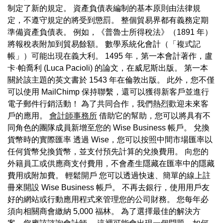
制定了新的規定。 資產負債表編制的基本原則由法律規
定，不遵守規定的將受到懲罰。 整個貿易界都有義務定期
準備資產負債表。 例如，《普魯士所得稅法》（1891 年）
將報稅表附加到貿易餘額。 數學系統化會計（「複式記
帳」）可能出現在義大利。 1495 年，第一本會計著作，盧
卡·帕喬利 (Luca Pacioli) 的論文，在威尼斯出版。 第一本
關於該主題的英文書於 1543 年在倫敦出版。 此外，您不僅
可以使用 MailChimp 保持聯繫，還可以獲得新客戶並進行
電子郵件行銷活動！ 為了共同合作，我們熱烈歡迎未來客
戶的應用。
會計師事務所
借助它的幫助，您可以將具有不
同角色的團隊成員新增至您的 Wise Business 帳戶。 兌換
貨幣時的實際匯率 透過 Wise，您可以按照中間市場匯率以
任何貨幣兌換貨幣，並支付預先計算的兌換費用。 向您的
外籍員工或供應商支付費用，不會產生隱藏在匯率中的隱藏
費用或附加費。 輕鬆開戶 您可以透過快速、簡單的線上註
冊來開設 Wise Business 帳戶。 不再去銀行，使用用戶友
好的網站或行動應用程式來管理您的公司財務。 您每年必
須向相關商會繳納 5,000 福林。 為了選擇最佳的解決方