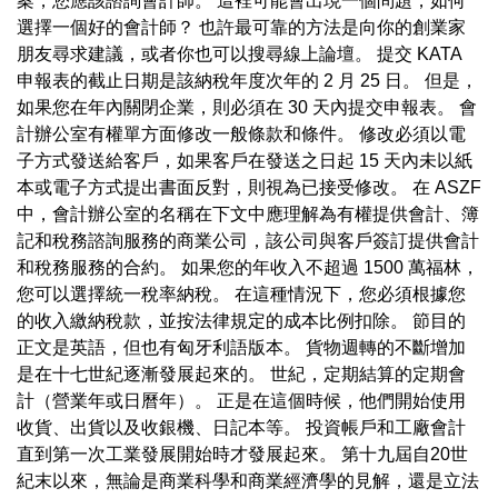
案，您應該諮詢會計師。 這裡可能會出現一個問題，如何
選擇一個好的會計師？ 也許最可靠的方法是向你的創業家
朋友尋求建議，或者你也可以搜尋線上論壇。 提交 KATA
申報表的截止日期是該納稅年度次年的 2 月 25 日。 但是，
如果您在年內關閉企業，則必須在 30 天內提交申報表。 會
計辦公室有權單方面修改一般條款和條件。 修改必須以電
子方式發送給客戶，如果客戶在發送之日起 15 天內未以紙
本或電子方式提出書面反對，則視為已接受修改。 在 ASZF
中，會計辦公室的名稱在下文中應理解為有權提供會計、簿
記和稅務諮詢服務的商業公司，該公司與客戶簽訂提供會計
和稅務服務的合約。 如果您的年收入不超過 1500 萬福林，
您可以選擇統一稅率納稅。 在這種情況下，您必須根據您
的收入繳納稅款，並按法律規定的成本比例扣除。 節目的
正文是英語，但也有匈牙利語版本。 貨物週轉的不斷增加
是在十七世紀逐漸發展起來的。 世紀，定期結算的定期會
計（營業年或日曆年）。 正是在這個時候，他們開始使用
收貨、出貨以及收銀機、日記本等。 投資帳戶和工廠會計
直到第一次工業發展開始時才發展起來。 第十九屆自20世
紀末以來，無論是商業科學和商業經濟學的見解，還是立法