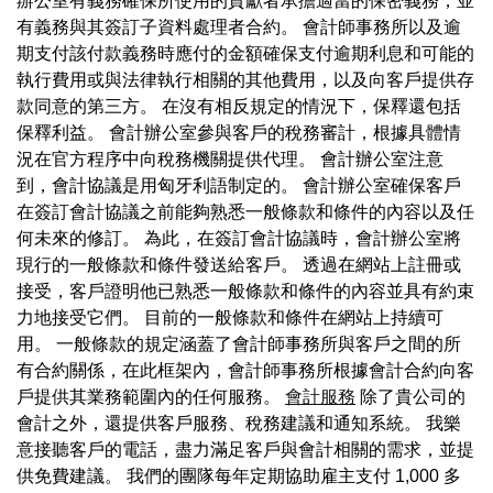
辦公室有義務確保所使用的貢獻者承擔適當的保密義務，並
有義務與其簽訂子資料處理者合約。 會計師事務所以及逾
期支付該付款義務時應付的金額確保支付逾期利息和可能的
執行費用或與法律執行相關的其他費用，以及向客戶提供存
款同意的第三方。 在沒有相反規定的情況下，保釋還包括
保釋利益。 會計辦公室參與客戶的稅務審計，根據具體情
況在官方程序中向稅務機關提供代理。 會計辦公室注意
到，會計協議是用匈牙利語制定的。 會計辦公室確保客戶
在簽訂會計協議之前能夠熟悉一般條款和條件的內容以及任
何未來的修訂。 為此，在簽訂會計協議時，會計辦公室將
現行的一般條款和條件發送給客戶。 透過在網站上註冊或
接受，客戶證明他已熟悉一般條款和條件的內容並具有約束
力地接受它們。 目前的一般條款和條件在網站上持續可
用。 一般條款的規定涵蓋了會計師事務所與客戶之間的所
有合約關係，在此框架內，會計師事務所根據會計合約向客
戶提供其業務範圍內的任何服務。
會計服務
除了貴公司的
會計之外，還提供客戶服務、稅務建議和通知系統。 我樂
意接聽客戶的電話，盡力滿足客戶與會計相關的需求，並提
供免費建議。 我們的團隊每年定期協助雇主支付 1,000 多