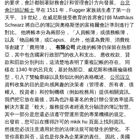
的要求，會計都朝著財務會計和管理會計方向發展。
台北
會計師記帳士
早在 1511 年，Fugger 家族就生產了第一台
天平。 19 世紀，在威尼斯接受教育的首席會計師 Matthäus
Schwarz 將自己的簿記與奧格斯堡的富格爾會計準則進行了
對比。 他將帳本分為兩部分，「人員帳簿」或債務帳簿，
以及「物品帳簿」或Capus。 此外，他還為費用、消費稅
等創建了「費用簿」。
有限公司
此後的帳簿仍保留在熱那
亞，其中包含國家行政部門的收入和支出。 應收稅款、貸
款和罰款分別列出，這清楚地表明了重複記帳的存在。 同
樣在 1340 年的呂貝克，基於熱那亞、威尼斯和佛羅倫薩模
型，引入了雙輪廓線以及類似比例的表格概述。
公司設立
資料收集的目的是向感興趣的決策者（管理者、所有者、債
權人、投資者）和控制機構（例如稅務局）提供相關資訊。
我們把它放在最後，因為也許最著名的會計辦公室效率提高
解決方案是「較大」服務提供者經過充分驗證的簿記智慧。
其中一部分是您還必須遵守營運所需的專業機構的規定。
出發前，您可以在獲得許可的 mkik hu 頁面上找到資訊。
然後您必須注意適用於您的法律法規可能發生的變化。 不
管你喜歡與否，這也是你身為企業家的責任。 因此，美國