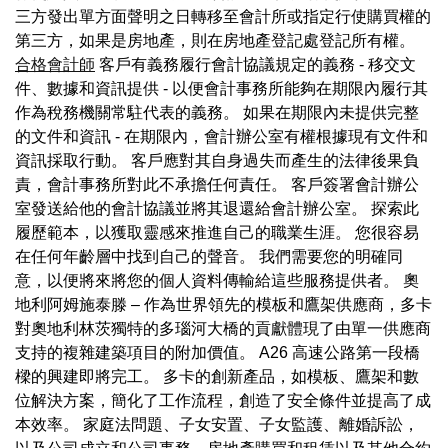
三方發出單方面聲明之日轉移至會計所或指定行使購買權的
第三方，如果是房地產，則在房地產登記處登記所有權。
合格會計師
客戶有義務履行會計協議規定的義務 - 移交文
件、數據和資訊提供 - 以便會計事務所能夠在期限內履行其
作為稅務機關常駐代表的義務。 如果在期限內未提供完整
的文件和資訊 - 在期限內，會計辦公室有權根據現有文件和
資訊採取行動。 客戶應對其自身過失而產生的法律後果負
責，會計事務所對此不承擔任何責任。 客戶簽署會計辦公
室發送給他的會計協議並將其退還給會計辦公室。 探索此
履歷範本，以獲取靈感來推進自己的職業生涯。 您很容易
在任何年齡層中找到自己的聲音。 我們需要您的明確同
意，以便將來將您的個人資料傳輸給這些服務提供者。 奧
地利阿姆施泰滕 – 作為世界領先的模板和鷹架供應商，多卡
對奧地利林茨獨特的多瑙河大橋的貢獻體現了由單一供應商
支持的複雜建築項目的附加價值。 A26 高速公路第一段橋
樑的興建即將完工。 多卡的創新產品，如模板、鷹架和數
位解決方案，簡化了工作流程，創造了安全條件並提高了成
本效率。 家庭法問題、子女安置、子女監護、離婚訴訟，