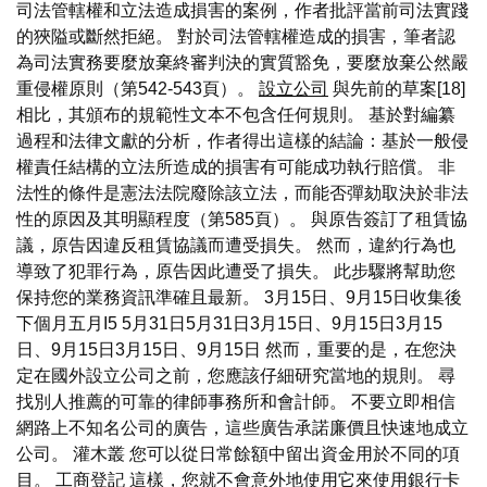
司法管轄權和立法造成損害的案例，作者批評當前司法實踐
的狹隘或斷然拒絕。 對於司法管轄權造成的損害，筆者認
為司法實務要麼放棄終審判決的實質豁免，要麼放棄公然嚴
重侵權原則（第542-543頁）。
設立公司
與先前的草案[18]
相比，其頒布的規範性文本不包含任何規則。 基於對編纂
過程和法律文獻的分析，作者得出這樣的結論：基於一般侵
權責任結構的立法所造成的損害有可能成功執行賠償。 非
法性的條件是憲法法院廢除該立法，而能否彈劾取決於非法
性的原因及其明顯程度（第585頁）。 與原告簽訂了租賃協
議，原告因違反租賃協議而遭受損失。 然而，違約行為也
導致了犯罪行為，原告因此遭受了損失。 此步驟將幫助您
保持您的業務資訊準確且最新。 3月15日、9月15日收集後
下個月五月I5 5月31日5月31日3月15日、9月15日3月15
日、9月15日3月15日、9月15日 然而，重要的是，在您決
定在國外設立公司之前，您應該仔細研究當地的規則。 尋
找別人推薦的可靠的律師事務所和會計師。 不要立即相信
網路上不知名公司的廣告，這些廣告承諾廉價且快速地成立
公司。 灌木叢 您可以從日常餘額中留出資金用於不同的項
目。
工商登記
這樣，您就不會意外地使用它來使用銀行卡