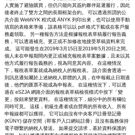
人實施了避險購買，但仍只能向其簽約夥伴延遲履行，因此
後者終止了雙方之間的長期框架合約。 可以透過所謂的公
共介面 WebNYK 程式或 ÁNYK 列印出來，也可以使用手動
填寫的表格來準備，該表格可以以 pdf 格式下載或在客戶服
務處領取。 另一種報告方法是根據報稅表草稿履行報告義
務，可以透過補充、更正或不加修改地接受草稿資料來完
成。 這可能發生在2019年3月15日至2019年5月20日之間。
個人未在申報期間內更正或補充報稅表草案數據，且未以其
他方式履行報告義務的，視為同意其內容。 在這種情況
下，報稅表草案就成為納稅人的報稅表。 該介面會透過一
則訊息通知屬於上述納稅人群體的人員，在申報截止日期過
後，他們的匯票不能成為申報表。 在這種情況下，可以透
過在 eSZJA 網路介面的報稅表草稿檢視模式中按下「變
更」按鈕來變更資料。 在這種情況下，細分中的所有欄位
同時可見。 這樣，初級生產者或自營商的所有收入、所有
申報線都可以獲得。 它可以由沒有中央客戶註冊登記冊
(KÜNY) 儲存空間（即客戶入口網站註冊）且沒有義務保持
電子聯繫的納稅人發送。 如果提交請求，基於資料保護的