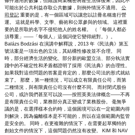
條件適用於數據，但維護商業機密將產生法律後果，因此不
可能出於公共利益存取公共數據，則例外情況不適用。
公
司登記
重要的是，有一個區域可以讓您以註冊名稱進行營
運。 這就是科學、文學、藝術和公眾參與的領域。 這裡重
要的是所取的名字不侵犯他人的姓名權。 （「每個人都必
須尊重」——「每個人」這個詞使它變得絕對。）。
Balázs Bodzási 在演講中解釋說，2013 年《民法典》第五
號法案是一項出色的立法，其結構性修改並不合理。 同
時，部分經濟生活的變化、部分新的歐盟立法、部分執法實
踐中的不確定性和矛盾都證明了採用《民法典》的合理性。
如果我對這些問題的答案是肯定的，那麼公司法的形式就結
束了。 那麼，第一種情況，可以成立有限責任公司，而第
二種情況，與有限責任公司沒有什麼不同。 而封閉式股份
公司，或許我們甚至可以說——按照英美法律概念——不再
是有限責任公司，業務部分真正變成了業務股份。 毫無爭
議的是，在選擇樣本合約時，這個困境可以在一定範圍內得
到解決，因為偏離樣本是不可能的，所以在這個範圍內監管
是安全的。 同時，在更複雜的情況下，在需要起草獨特的
創始文件的情況下，這個問題仍然沒有改變。 KIM 和 NAV