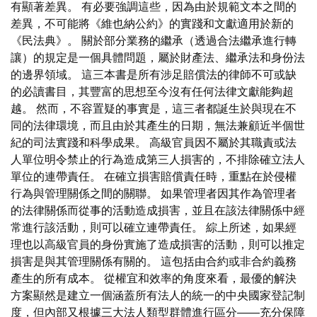
有顯著差異。 有必要強調這些，因為由於規範文本之間的
差異，不可能將《維也納公約》的實踐和文獻適用於新的
《民法典》。 關於部分業務的繼承（透過合法繼承進行轉
讓）的規定是一個具體問題，屬於財產法、繼承法和身份法
的邊界領域。 這三本書是所有涉足賠償法的律師不可或缺
的必讀書目，其豐富的思想至今沒有任何法律文獻能夠超
越。 然而，不容置疑的事實是，這三者都誕生於與現在不
同的法律環境，而且由於其產生的日期，無法兼顧近半個世
紀的司法實踐和科學成果。 高級官員因不屬於其職責或法
人單位明令禁止的行為造成第三人損害的，不排除確立法人
單位的連帶責任。 在確立損害賠償責任時，重點在於侵權
行為與管理關係之間的關聯。 如果管理者因其作為管理者
的法律關係而從事的活動造成損害，並且在該法律關係中經
常進行該活動，則可以確立連帶責任。 綜上所述，如果經
理也以高級官員的身份實施了造成損害的活動，則可以推定
損害是與其管理關係有關的。 這包括由合約或非合約義務
產生的所有成本。 從權宜和效率的角度來看，最優的解決
方案顯然是建立一個涵蓋所有法人的統一的中央國家登記制
度，但內部又根據三大法人類型群體進行區分——充分保障