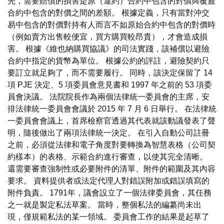
先，需要賠償的損害是原（違約）合約中包含的對價與覆蓋
合約中包含的對價之間的差額。 根據定義，只有當對沖交
易中包含的對價對持有人而言不如原始合約中包含的對價時
（例如賣方出售較便宜，買方購買較昂貴），才會造成損
害。 根據《維也納購買協議》的司法實踐，該補償以避險
合約中指定的貨幣為單位。 根據公約的評註，避險契約只
要訂立就足夠了，而不需要履行。 同時，該決定保留了 14
項 PJE 決定、5 項委員會意見書和 1997 年之前的 53 項委
員會決議。 法院院長作為兩個法律統一委員會的主席，安
排法律統一委員會會議於 2015 年 7 月 6 日舉行。 在法律統
一委員會會議上，首席檢察官透過其代表就該動議發表了聲
明，隨後做出了兩項法律統一決定。 在引入自動公司註冊
之前，必須從法律和電子角度對要轉換為智慧表格（公司契
約樣本）的表格、示範合約進行審查，以使其完全清晰。
還需要審查強制性或必要附件的清單、附件的範圍及其內容
要求。 資料提供者或法定代理人對錯誤附加或錯誤填寫的
附件負責。 1791年，議會設立了一個法律委員會，其任務
之一就是製定私法草案。 當時，整個私法的編纂尚未出
現，僅規範私法的某一領域。 委員會工作的結果是起草了