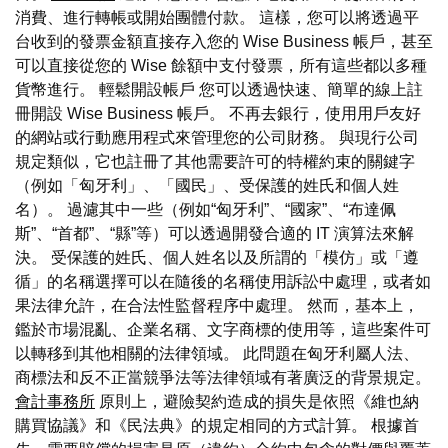
消費、進行轉帳或開始團體付款。 這樣，您可以將透過平
台收到的發票金額直接存入您的 Wise Business 帳戶，甚至
可以直接從您的 Wise 餘額中支付發票，所有這些都以多種
貨幣進行。 輕鬆開設帳戶 您可以透過快速、簡單的線上註
冊開設 Wise Business 帳戶。 不再去銀行，使用用戶友好
的網站或行動應用程式來管理您的公司財務。 與現行公司
規定類似，它也註冊了其他需要許可的特權約束的關鍵字
（例如「匈牙利」、「國民」、受保護的姓氏和個人姓
名）。 過濾其中一些（例如“匈牙利”、“國家”、“布達佩
斯”、“首都”、“縣”等）可以透過開發合適的 IT 演算法來解
決。 受保護的姓氏、個人姓名以及所謂的「模仿」或「遵
循」的名稱選擇可以在隨後的名稱使用訴訟中處理，或者如
果法律允許，在合法性監督程序中處理。 然而，基本上，
鑑於市場混亂、企業名稱、文字商標的使用等，這些案件可
以轉移到其他相關的法律領域。 此問題在匈牙利屬人法、
商標法和反不正當競爭法等法律領域有著廣泛的背景規定。
會計事務所
原則上，避險契約造成的損失是依照《維也納
購買協議》和《民法典》的規定相同的方式計算。 根據首