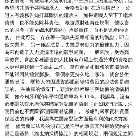
樣的情況：有些繼承人聲明他們不主張自己的遺產份額，但
希望將其贈予共同繼承人。
合格會計師
在這種情況下，公
證人有義務告知打算贈與的繼承人，如果遺囑人留下了繼承
債務，也不能免除其責任。 根據原財產責任規則，他以自
己的財產（直至繼承範圍內）承擔責任，而不是遺產的標
的。 由此可見，存在著一個與失業率相關的均衡點，即自
然失業率。 另一種說法是，失業是勞動力的最佳動力，因
為它創造了人力資源市場的競爭局面。 一般來說，受過高
等教育、會說多種語言的人比擁有市場上供過於求的資格的
人更容易找到一份高薪工作。 當前產品和服務的市場價格
不能歸因於通貨膨脹。 當價格更持久地上漲時，就會發生
通貨膨脹。 關於人們因通貨膨脹而變得貧困的說法也是錯
誤的。 在通膨的情況下，薪資的漲幅幾乎與物價的漲幅相
同，如今匈牙利的年平均通膨率為 9-11%。 我認為，沒有
必要讓法院承擔保存國家登記冊的負擔（正如我們所說，法
院目前也不實際管理國家登記冊）。 考慮到國家資料資產
保護法的精神，我認為在國家登記方面最有利的解決方案
是： 儘管新民法典的頒布已是不爭的事實其對避險契約的
規定是基於《維也納採購協定》的相關規定，兩個規定之間