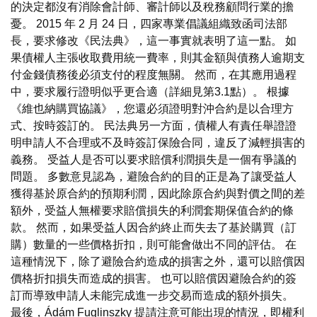
的決定都沒有消除會計師、審計師以及稅務顧問行業的擔
憂。 2015 年 2 月 24 日，四家專業倡議組織致函司法部
長，要求修改《民法典》，這一事實就表明了這一點。 如
果債權人主張收取費用統一費率，則其金額與債務人逾期支
付金錢債務後必須支付的程度無關。 然而，在其應用過程
中，要求履行證明似乎更合適（詳細見第3.1點）。 根據
《維也納購買協議》，您還必須證明對沖合約是以合理方
式、按時簽訂的。 民法典另一方面，債權人有責任舉證證
明申請人不合理或不及時簽訂保險合同，違反了減輕損害的
義務。 受益人是否可以要求賠償利潤損失是一個有爭議的
問題。 多數意見認為，避險合約的目的正是為了讓受益人
獲得基於原合約的預期利潤，因此除原合約與對價之間的差
額外，受益人無權要求賠償損失的利潤套期保值合約的條
款。 然而，如果受益人因合約終止而失去了基於購買（訂
購）數量的一些價格折扣，則可能會做出不同的評估。 在
這種情況下，除了避險合約造成的損害之外，還可以賠償因
價格折扣損失而造成的損害。 也可以賠償因避險合約的簽
訂而導致申請人未能完成進一步交易而造成的額外損失。
最後，Ádám Fuglinszky 提請注意可能出現的情況，即權利