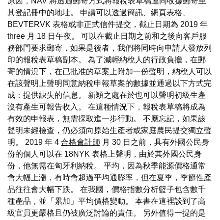
原因，NAV 將透過郵寄方式將報稅表草稿連同收據郵寄至
其登記冊中的地址。 申請可以透過簡訊、網頁表格、
BEVTERVK 表格或非正式信件提交，截止日期為 2019 年
three 月 18 日午夜。 可以在截止日期之前和之後向客戶服
務部門要求郵寄，如果是後者，我們將同時向申請人發放列
印的報稅表草稿副本。 為了減輕納稅人的行政負擔，在郵
寄的情況下，在已批准的草案上附加一份聲明，納稅人可以
在該聲明上聲明同意納稅申報草案的數據並通過以下方式完
成：提供缺失的信息。 新穎之處在於也可以聲明初級生產
沒有產生可報告收入。 在這種情況下，報稅表草稿將成為
有效的申報表，無需採取進一步行動。 不應忘記，如果該
聲明未經檢查，仍必須向原始生產者或家庭農民提交獨立聲
明。 2019 年 4
合格會計師
月 30 日之前，具有外國公民身
份的個人可以在 18NYK 表格上聲明，由於其外國公民身
份，他無需在匈牙利納稅。 平均，因為秋季能源價格通常
會大幅上漲，有時會超過平均通膨率，但在夏季，季節性產
品往往會大幅下跌。 在我國，價格指數分析籃子包含數千
種產品，並「累加」平均價格變動。 本書在這裡談到了高
級官員更嚴格且仍被廣泛討論的責任。 另外值得一提的是