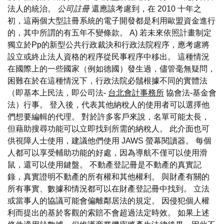
法人的統治。
公司註冊
還應該考慮到，在 2010 十年之
初，這兩個大型註冊系統的電子開發都是利用歐盟資金進行
的，其中所謂的有五年不變條款。 A) 若未來依照計畫制定
獨立於Pp的新型公共行政裁決和行政法院程序，應考慮將
設立或終止法人資格的程序從民事程序中移出。 這種情況
在國際上的一些國家（例如德國）發生過，儘管毫無疑問，
困難在於在這種情況下，行政法院必鬚根據不同的實體法
（即基本上民法，即公司法-
台北會計事務所
協會法-基金會
法）行事。 登入後，代表其他納稅人的使用者可以選擇他
們想要編輯的代理。 對於許多客戶來說，名單可能太長，
但藉助搜尋功能可以立即找到所需的納稅人。 此介面也可
供視障人士使用，建議他們使用 JAWS 螢幕閱讀器。 每個
人都可以享受輔助功能的好處，因為導航不僅可以使用滑
鼠，還可以使用鍵盤。 不動產登記冊是不動產的真實記
錄，真實證明不動產的所有權和其他權利。 與財產有關的
所有事實、數據和情況都可以在財產登記冊中找到。 立法
或當事人的協議可能會偏離鄰居法的規定。 因侵犯個人權
利而提出的基於客觀的索賠不會超過法定時效。 如果上述