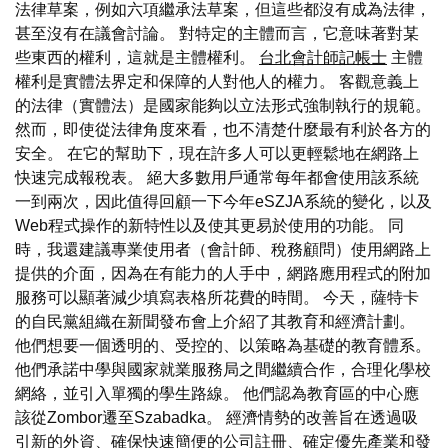
法律草案，例如六項繼承法草案，但這些都沒有成為法律，
甚至沒有在議會討論。 對特定的主體而言，它意味著對某
些東西的權利，這就是主體權利。
台北會計師記帳士
主體
權利是實體法界定和保障的人對他人的權力。 客觀意義上
的法律（實體法）是國家能夠以立法形式強制執行的規範。
然而，即使從法律角度來看，也不清楚什麼最有利於各方的
安全。 在它的幫助下，現在許多人可以更輕鬆地在網路上
快速完成報稅表。 絕大多數用戶通常每年都會使用該系統
一到兩次，因此值得回顧一下今年eSZJA系統的變化，以及
Web程式操作的新特性以及使其更易於使用的功能。 同
時，我還建議專業使用者（會計師、稅務顧問）使用網路上
提供的介面，因為在有能力的人手中，網路應用程式的附加
服務可以顯著減少填寫表格所花費的時間。 今天，薩特卡
的自民黨組織在新聞發布會上介紹了其教育和經濟計劃。
他們想要一個透明的、受控的、以策略為基礎的教育體系。
他們承諾中學與國家就業服務局之間繼續合作，合理化學校
網絡，並引入單獨的學生路線。 他們認為教育區的中心應
該從Zombor遷至Szabadka。 經濟情勢的改善旨在透過吸
引新的外資、確保快速簡便的公司註冊、確定優先產業和發