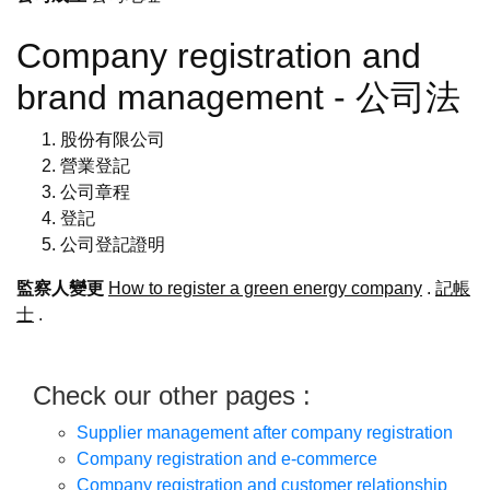
Company registration and
brand management - 公司法
股份有限公司
營業登記
公司章程
登記
公司登記證明
監察人變更
How to register a green energy company
.
記帳
士
.
Check our other pages :
Supplier management after company registration
Company registration and e-commerce
Company registration and customer relationship