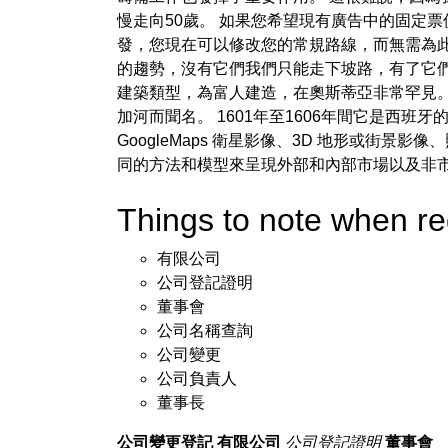
慢走向50歲。 如果您希望現有廣告中的固定
發，您現在可以修改您的常規路線，而無需為此發
的趨勢，沒有它們我們只能走下坡路，有了它們
建築類型，為富人建造，在奧斯蒂亞非常罕見。
加河而聞名。 1601年至1606年間它是西
GoogleMaps 衛星影像、3D 地形或街
同的方法和模型來呈現外部和內部市場以及非
Things to note when
有限公司
公司登記證明
董事會
公司名稱查詢
公司變更
公司負責人
董事長
公司變更登記
有限公司
公司登記證明
董事會