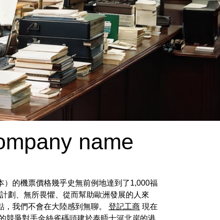
 company name
本）的機票價格幾乎史無前例地達到了1,000福
具體計劃、無所畏懼、從而幫助歐洲發展的人來
點，我們不會在大陸感到無聊。
登記工商
現在
城的競爭對手金絲雀碼頭建於泰晤士河北岸的港