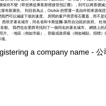
票價保持不變（即您將從乘客那裡接管預訂費），則可以將票價減
布新廣告。 到目前為止，Oszkár 的營運一直由外部來源保
我們可以減緩下坡的速度。 房間的窗戶用雲母石覆蓋，而不是玻璃
 西班牙著名城市，同名省和卡斯提爾-萊昂自治區的首府。 杜
班牙的首都。 我們也在墨西哥找到了一個同名的著名城市。 網路上
景影像、照片。 - 地區（例如市級）、部級或政府級（例如補貼、招
市場。
 registering a company name