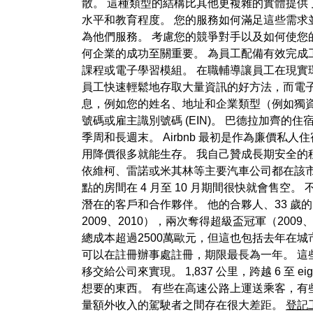
散。 這種類型的結構比其他更複雜的實體提供
水平和教育程度。 您的服務如何滿足這些需求
為他們服務。 考慮您的競爭對手以及如何使您
何企業的成功至關重要。 為員工配備有效完成
課程或電子學習模組。 在職輔導讓員工在現實
員工快速輕鬆地存取大量資訊的好方法，而電
息，例如您的姓名、地址和企業類型（例如獨
號碼或雇主識別號碼 (EIN)。 巴德拉加
季周和長週末。 Airbnb 最初是作為廉價
用降價很多就能生存。 我自己贊成長期安全的
依維柯、雷諾或米其林等主要汽車公司都在該市
點的房間在 4 月至 10 月期間很快就會售
潛在的客戶和合作夥伴。 他的合夥人、33 歲的L
2009、2010），兩次奪得超級盃冠軍（2009、
總成本超過2500萬歐元，但這也包括去年在城
可以在註冊辦事處註冊，期限最長為一年。 
移交給公司來實現。 1,837 公里，跨越 6
想要的東西。 有些在高速公路上運送乘客，有
量額外收入的駕駛者之間存在很大差距。
登記