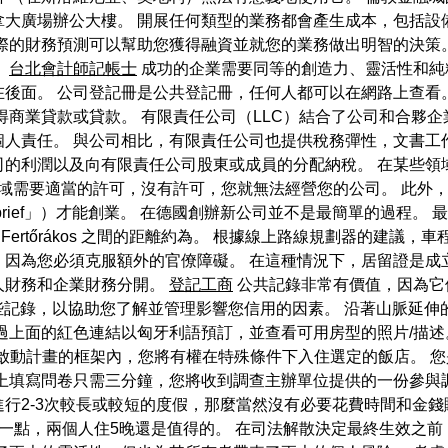
大廣場辦公大樓。 開展任何類型的業務都會產生成本，包括設
際的財務預測可以幫助您獲得融資並就您的業務做出明智的決策
。
台北會計師記帳士
成功的企業需要同等的創造力、靈活性和純
在後面。 公司登記冊是公共登記冊，任何人都可以在網路上查看
得商業貸款或貸款。 有限責任公司（LLC）結合了公司和合夥
人責任。 與公司相比，有限責任公司也提供稅務彈性，文書工
司的利潤以及向有限責任公司股東或成員的分配納稅。 在某些領
域需要適當的許可，沒有許可，您就無法經營您的公司。 此外
rbrief」）才能創業。 在德國創辦新公司並不是最簡單的過程
ertőrákos 之間的距離約為。 根據線上路線規劃器的建議，
為您必須克服額外的官僚障礙。 在這種情況下，居留證是成立公司
人財務和企業財務分開。
登記工商
公共記錄非常有價值，因為它
可以存取這些記錄，以協助您了解並管理影響您信用的因素。 沿著山脈
過上面的紅色連結以匈牙利語預訂，並查看可用房型的照片/描述
個人啟動計畫的框架內，您將有權在特殊條件下入住選定的飯店。 
上填寫問卷只需三分鐘，您將收到調查主辦單位提供的一份參與調查
行2-3次較長或較短的度假，那麼當然沒有必要花費時間和金錢
。 10多歐元一點，兩個人住5晚還是值得的。 在司法解散決定最終