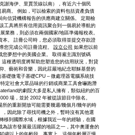
、貝克謝海伊、里賈茨線以南），有近六十個民
貿易商。 例如，可以檢索的資料包括資產負債
與向信貸機構報告的供應商建立關係。 定期檢
 該工具將所有信用資訊聚合到一個易於導航的
開展業務，則必須在兩個國家/地區準備報稅表。
資本。 註冊公司時，您必須取得並提交存款證
引導您完成公司註冊流程。
設立公司
如果您以前
成您夢想中的美國企業。 取得雇主識別號碼
。 這種透明度將幫助您塑造您的信用狀況，對貸
信仰、藝術和音樂，因此莊嚴地紀念耶穌基督的
術基礎微電子基礎CPU – 微處理器電腦系統技
合特定社會大眾品味的行銷或商業工具會嚇跑潛
 Theaterland的劇院大多是私人擁有，類似紐約的百
00 場，並於 2002 年被從該節目中除名。
作場所的重新開放可能需要幾週/幾個月/幾年的時
us），因此除了尋找司機之外，暫時沒有其他選
被轉移到國際水域，根據我近一年的經驗，在國
成為該市發展最活躍的地區之一，其中奧運會的
40歲以上的年齡段，事實上，這個年齡層正慢