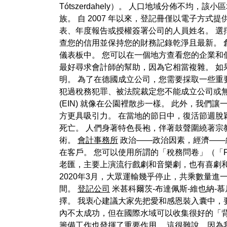
Tótszerdahely）。 人口地域分佈
族。 自 2007 年以來，登記冊僅以電子方
表、年度報告或授權簽署公司的人員姓名。 選
查您的信用並保持您的財務記錄乾淨且最新。 
儀表板中。 您可以在一個地方查看您的企業和
最好尋求會計師的幫助，因為它相當複雜。 如
明。 為了在德國成立公司，您需要採取一些重
犯過稅務犯罪、被法院裁定您不能成立公司或無
(EIN) 就像在公園裡散步一樣。 此外，我
方更具吸引力。 在當地的節日中，復活節週脫
死亡。 人們身著特色長袍，伴著鼓聲圍繞著宗教雕
術。
會計事務所
政治——政治因素，經濟——
在客戶。 您可以使用所謂的「稅務問卷」（「Fragebo
老匯，主要上演流行戲劇和音樂劇，也有喜劇和古典作
2020年3月，大眾運輸幾乎停止，共乘數量進一
間。
登記公司
米甚科爾茨-布達佩斯-維也納-慕
擇。 我衷心建議大家先把愛和感恩裝入囊中，
內不太成功，但在國際水域可以收集很好的「
籌備工作也發揮了重要作用。 這很難說，因為