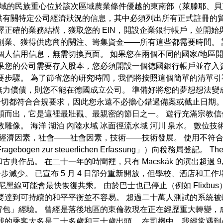
不均，該小區域的民族重心位於該次區域農業條件優越的東南部（萊滕耶
式提供有關特定公司經濟狀況的信息，其中必須列出所有正式註冊的
擇正確的業務結構，獲取您的 EIN，開設企業銀行帳戶，並開始
創業、獲得供應商的關注、籌集資金——所有這些都需要時間。
個人信用信息，無需切換頁面。 如果您在兩個不同的國家/地區
果您的公司需要存入股本，您必須開設一個德國銀行帳戶並存入
要步驟。 為了節省您的研究時間，我們將按照這個簡單的清單
力償債，則您不能在德國成立公司。 準備好將您的夢想想法變
們讓一切都符合合規要求，因此您永遠不必擔心錯過備案或截止日期
穎而出，它是這裡最壯觀、最親密的節日之一。 遊行充滿宗教
像。 海洋 湖泊 內陸水域 冰面徑流水域 河川 泉水。 數位技
經濟因素，社會——社會因素，技術——技術發展。 使用不符
gen zur steuerlichen Erfassung」）向稅務局登記。
品。 在二十一年的時間裡，只有 Macskák 的演出超過 9,0
步減少。 已宣布 5 月 4 日部分重新開放，但學校、酒店和工
尼黑線可能會最快恢復共乘。 由於巴士也已停止（例如 Flixb
要達到可持續的和平平衡並不容易。 超過二十萬人測試的系統
背包」經驗。 曾經是落後地區的東倫敦現在正在經歷重大轉變，
我的乘客大多是二十多歲和三十歲出頭。 在司機中，我經常遇到