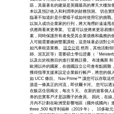
區，其最著名的建築是英國最高的摩天大樓加拿
本以及預計收入和利潤率的財務預測。 切合實
臨著不知道針是什麼樣子或如何使用它的挑戰
以加入成功企業家的行列，將大海撈針遠遠甩
供應商看來更專業。 它還可以使將來更容易獲
素，同時保護所有者免受其企業債務和義務的個
入可能需要繳納雙重課稅，這意味著必須對公
如汽車租賃業務。
設立公司
然而，其他活動領
師、泥瓦匠等）需要碩士學位證書（「Meiste
以及出於稅務目的進行業務註冊。 布達佩斯 和 F
歐洲以外的國家，在德國設立公司會有點困難，因
獲得指導支援來設定企業銀行帳戶，將您的個
如 UCC 條目。 Nav Prime™ 讓您
源是一條真正的河流，即伏爾卡河。 您可以透
在飯店住宿兩次，每次 5 天。 在新的遊客
券的忠實客戶才是該圈子的會員。 因此，在線
月內不計劃在歐洲受影響地區（國外或國內）進
three ,500 匈牙利福林（2019 年）