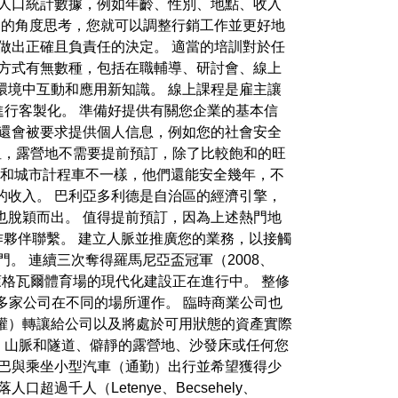
慮人口統計數據，例如年齡、性別、地點、收入
的角度思考，您就可以調整行銷工作並更好地
做出正確且負責任的決定。 適當的培訓對於任
的方式有無數種，包括在職輔導、研討會、線上
環境中互動和應用新知識。 線上課程是雇主讓
行客製化。 準備好提供有關您企業的基本信
還會被要求提供個人信息，例如您的社會安全
出租，露營地不需要提前預訂，除了比較飽和的旺
 這和城市計程車不一樣，他們還能安全幾年，不
的收入。 巴利亞多利德是自治區的經濟引擎，
也脫穎而出。 值得提前預訂，因為上述熱門地
合作夥伴聯繫。 建立人脈並推廣您的業務，以接觸
部門。 連續三次奪得羅馬尼亞盃冠軍（2008、
 介紹，費萊格瓦爾體育場的現代化建設正在進行中。 整修
許多家公司在不同的場所運作。 臨時商業公司也
權）轉讓給公司以及將處於可用狀態的資產實際
拉頓湖、山脈和隧道、僻靜的露營地、沙發床或任何您
小巴與乘坐小型汽車（通勤）出行並希望獲得少
過千人（Letenye、Becsehely、