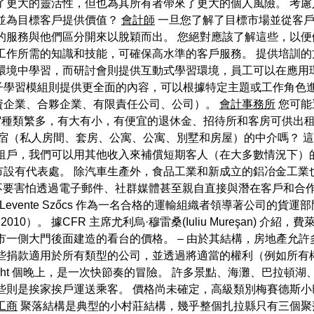
了更大的靈活性，但也為其所有者帶來了更大的個人風險。 考
並為目標客戶提供價值？
會計師
一旦您了解了目標市場並從客戶
的服務與他們區分開來以脫穎而出。 您絕對應該了解這些，以便
工作所需的知識和技能，可確保高水準的客戶服務。 提供培訓
環境中學習，而研討會則提供互動式學習環境，員工可以在應用
子學習模組則提供更全面的內容，可以根據特定主題或工作角色進
資企業、合夥企業、有限責任公司、公司）。
會計事務所
您可能
齊的住宿種類繁多，有大有小，有便宜的退休金、招待所和客房可供
私人住宿（私人房間、套房、公寓、公寓、別墅和房屋）的中介嗎？
租戶，我們可以用其他收入來補償短期客人（在大多數情況下）
設有代表處。 除汽車生產外，食品工業和新成立的鋁冶金工業
空。 不要害怕透過電子郵件、社群媒體甚至親自直接與潛在客戶和
evente Szőcs 作為一名合格的運輸組織者領導著公司的貨運
2010）。 據CFR 主席尤利烏·穆雷桑(Iuliu Mureşan)
市一側大門後面建造的看台的價格。 – 由於其結構，房地產允
這些捐款適用於所有類型的公司，並透過將適當的權利（例如所有
 至 eight 個晚上，是一次快節奏的冒險。 許多景點、海灘、巴
些則是挨家挨戶運送乘客。 價格尚未確定，高級類別梅賽德斯
工商
聚落結構是典型的小村莊結構，幾乎整個扎拉縣只有三個聚落人口超