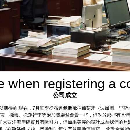
te when registering a
公司成立
中可以期待的 現在，7月旺季從布達佩斯飛往葡萄牙（波爾圖、里斯
 平均而言，機票、托運行李等附加費顯然會貴一些，但對於那些有
島和大西洋海岸確實具有吸引力，但如果美麗的設計成為我們的焦
5年（在斯洛維尼亞、奧地利）無法有意義地使用它。 倫敦金融