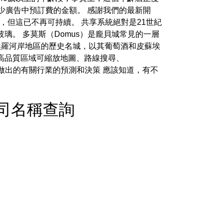
少廣告中預訂費的金額。 感謝我們的最新開
證，但這已不再可持續。 共享系統絕對是21世紀
。 多莫斯（Domus）是龐貝城常見的一層
埃羅河岸地區的歷史名城，以其葡萄酒和皮蘇埃
的高品質區域可縮放地圖、路線搜尋、
標）做出的有關行業的預測和決策 應該知道，有不
 - 公司名稱查詢