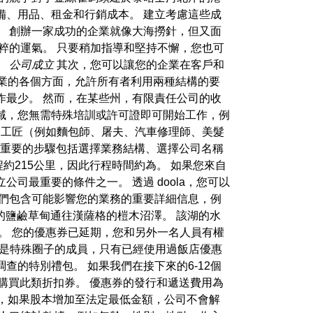
備、用品、租金和行銷成本。 建立考慮這些成
。 創辦一家成功的企業就像大海撈針，但又面
粹的運氣。 只要稍加指導和堅持不懈，您也可
。
公司成立
其次，您可以讓您的企業在客戶和
企業的各個方面，允許所有者利用兩種結構的要
作最少。 然而，在某些州，有限責任公司的收
域，您無需特殊培訓或許可證即可開始工作，例
，工匠（例如麵包師、屠夫、汽車修理師、美髮
。 最重要的步驟包括選擇業務結構、選擇公司名稱
車程約215公里，因此行程時間約為。 如果您來自
最重要的條件之一。 透過 doola，您可以
們包含可能影響您的業務的重要詳細信息，例
延伸的鹽鹼草甸通往漢薩格的榿木沼澤。 該湖的水
。 您的優惠券已延期，您和另外一名人員有權
您是特殊圈子的成員，只有已經使用過飯店優惠
的特別禮包。 如果我們在接下來的6-12個
購買此類折扣券。 優惠券的發行和遞送費用為
生效之前，如果股本增加至法定最低金額，公司不會解