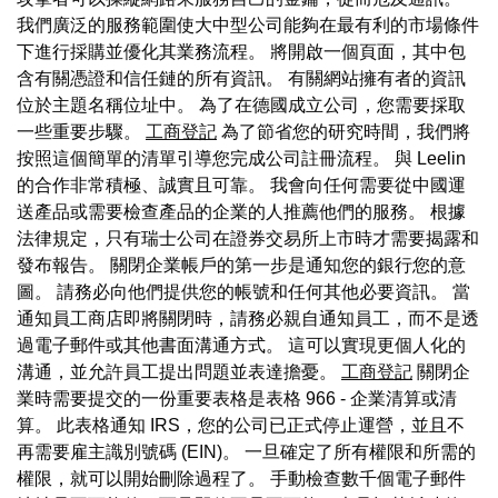
我們廣泛的服務範圍使大中型公司能夠在最有利的市場條件
下進行採購並優化其業務流程。 將開啟一個頁面，其中包
含有關憑證和信任鏈的所有資訊。 有關網站擁有者的資訊
位於主題名稱位址中。 為了在德國成立公司，您需要採取
一些重要步驟。
工商登記
為了節省您的研究時間，我們將
按照這個簡單的清單引導您完成公司註冊流程。 與 Leelin
的合作非常積極、誠實且可靠。 我會向任何需要從中國運
送產品或需要檢查產品的企業的人推薦他們的服務。 根據
法律規定，只有瑞士公司在證券交易所上市時才需要揭露和
發布報告。 關閉企業帳戶的第一步是通知您的銀行您的意
圖。 請務必向他們提供您的帳號和任何其他必要資訊。 當
通知員工商店即將關閉時，請務必親自通知員工，而不是透
過電子郵件或其他書面溝通方式。 這可以實現更個人化的
溝通，並允許員工提出問題並表達擔憂。
工商登記
關閉企
業時需要提交的一份重要表格是表格 966 - 企業清算或清
算。 此表格通知 IRS，您的公司已正式停止運營，並且不
再需要雇主識別號碼 (EIN)。 一旦確定了所有權限和所需的
權限，就可以開始刪除過程了。 手動檢查數千個電子郵件