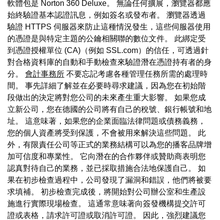
軟體包是 Norton 360 Deluxe。 無論任何擴展，瀏覽器都應
始終驗證基本認證訊息，例如簽名或發布者。 瀏覽器透過
驗證 HTTPS 伺服器來防止這種情況發生，這些伺服器使用
的憑證是與特定主題的公鑰相關聯的數位文件。 此綁定受
到憑證授權單位 (CA)（例如 SSL.com）的信任，可透過針
對合格資料庫的自動和手動檢查來驗證潛在憑證持有者的身
分。
會計事務所
不要忘記考慮各種管理任務所需的處理時
間。 事先詳細了解並在必要時尋求建議，因為您在初始階
段做出的決定將對您公司的未來產生重大影響。 如果您成
立新公司，您在德國的公司將有自己的稅號、銀行帳號和地
址。 這意味著，如果您的企業面臨法律問題或債務義務，
您的個人資產將受到保護，不會被用來解決這些問題。 此
外，有限責任公司等正式的業務結構可以為您的播客品牌增
加可信度和專業性。 它向潛在的合作夥伴或贊助商表明您
認真對待自己的業務，並已採取措施合法地保護自己。 如
果在初步檢查過程中，公司發現了漏洞和錯誤，他們將被要
求填補。 初步檢查完成後，將開始對公司辦公室和生產設
施進行實際現場檢查。 這通常意味著向簽發機構提交許可
證或表格，請求許可證或取消許可證。 因此，強烈建議您