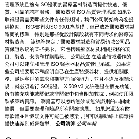
管理系統且擁有ISO證明的醫療器材製造商提供快速、優
質、可靠的諮詢服務。 醫療器材 ISO 品質管理系統 如果對
取得證書需要哪些文件有任何疑問，我們公司將始終為您提
供協助。 ISO標準以ISO 9001為基礎，但已成為醫療器材製
造商的標準，特別是那些從設計階段就有不同需求的醫療器
材製造商。 該標準規定了醫療器材製造和貿易領域公司品
質保證系統的某些要求。 它包括醫療器材及相關服務的項
目、製造、安裝和採購階段。
公司設立
在這些領域運作的
公司可以建立和管理 ISO 醫療器材品質管理系統。 如果這
些公司想要展示和證明自己在生產醫療器材、提供相關服
務、滿足客戶的需求和期望方面的能力，並且不違反相關法
規，就必須進行ISO認證。 X.509 v3 允許憑證在擴充功能、
所有擴充功能或關鍵或非關鍵中包含附加數據，例如使用限
製或策略資訊。 瀏覽器可以忽略無效或無法識別的非關鍵
擴展，但需要處理和驗證所有關鍵擴展。 如果您還沒有防
毒軟體並且懷疑文件可能已被感染，則可以藉助線上病毒掃
描快速識別威脅類型。
公司清算
公司年報