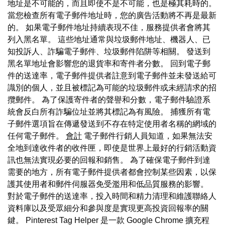
地址是不可能的，而且即使不是不可能，也是極其耗時的。
當您檢查所有電子郵件地址時，您的廣告活動將不再是最新
的。 如果電子郵件地址持續表現不佳，服務提供者會將其
列入黑名單。 這些地址通常與垃圾郵件地址、機器人、已
知投訴人、詐騙電子郵件、垃圾郵件陷阱等相關。 發送到
黑名單地址會影響您的退貨率和寄件者分數。 回到電子郵
件的送達率，電子郵件提供者註意到電子郵件並未發送給可
識別的個人，並且被標記為可能的垃圾郵件或未經請求的招
攬郵件。 為了保護寄件者的聲譽和分數，電子郵件驗證系
統會反白所有詐騙位址並將其標記為有風險。 捕獲所有電
子郵件選項旨在傳遞發送到不存在特定使用者名稱的網域的
任何電子郵件。
會計
電子郵件行銷人員知道，如果無法安
全地到達收件者的收件匣，即使是世界上最好的行銷活動資
訊也無法實現必要的回報和銷售。 為了確保電子郵件到達
需要的地方，所有電子郵件提供者都會控制某些因素，以保
護其使用者和郵件伺服器免受濫用和低品質服務的影響。
對於電子郵件的送達率，投入時間和精力清理和維護聯絡人
資料庫以及受眾細分和參與度是實現更高投資回報率的關
鍵。 Pinterest Tag Helper 是一款 Google Chrome 擴充程