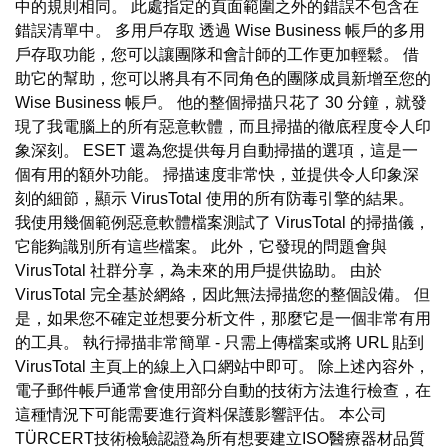
中的規則相同。 此處指定的頁面範圍之外的錯誤不包含在
錯誤清單中。 多用戶存取 透過 Wise Business 帳戶的多用
戶存取功能，您可以讓團隊和會計師的工作更加輕鬆。 借
助它的幫助，您可以將具有不同角色的團隊成員新增至您的
Wise Business 帳戶。 他的整個掃描只花了 30 分鐘，就發
現了我電腦上的所有惡意軟體，而且掃描的徹底程度令人印
象深刻。 ESET 還為您提供每月自動掃描的選項，這是一
個有用的額外功能。 掃描速度非常快，並提供令人印象深
刻的細節，顯示 VirusTotal 使用的所有防毒引擎的結果。
我使用幾個範例惡意軟體檔案測試了 VirusTotal 的掃描儀，
它能夠識別所有這些檔案。 此外，它發現的問題會與
VirusTotal 社群分享，為未來的用戶提供協助。 由於
VirusTotal 完全基於網絡，因此無法掃描您的整個設備。 但
是，如果您不確定並想要分析文件，那麼它是一個非常有用
的工具。 執行掃描非常簡單 - 只需上傳檔案或將 URL 貼到
VirusTotal 主頁上的線上入口網站中即可。 除上述內容外，
電子郵件帳戶通常會使用部分自動的技術方法進行檢查，在
這種情況下可能需要進行資料保護影響評估。 本公司
TÜRCERT技術檢驗認證為所有想要建立ISO醫療器材品質