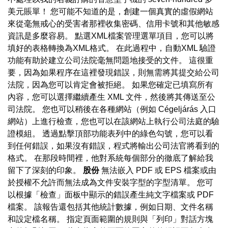
美元賬單！ 您可能不知道的是，創建一個真實的虛假網站
來從毫無戒心的受害者那裡收集密碼、信用卡號和其他敏感
資訊是多麼容易。 點選XML檔案管理選單項目，您可以將
填好的表格轉換為XML格式。 在此過程中，自動XML 驗證
功能有助於建立公司法院毫無問題地接受的文件。 這很重
要，因為如果程序在這裡發現錯誤，則無需將其提交給公司
法院，因為您可以肯定會被拒絕。 如果您確定已填寫所有
內容，您可以選擇繼續產生 XML 文件，然後將其傳送至公
司法院。 您也可以稍後在各種網站（例如 Cégeljárás 入口
網站）上進行檢查，您也可以在該網站上執行公司法庭的驗
證模組。 透過點擊頂部功能表列中的綠色勾號，您可以看
到任何錯誤，如果沒有錯誤，程式將輸出公司法官將看到的
格式。 在那段時間裡，他對系統每個部分的徹底了解給我
留下了深刻的印象。
股份
無法嵌入 PDF 或 EPS 檔案或由
於授權不允許而無法成為文件安裝字型的字型清單。 您可
以根據「檢查」面板中顯示的錯誤產生純文字檔案或 PDF
檔案。 該報告還包括其他統計數據，例如日期、文件名稱
和設定檔名稱。 指定頁面範圍的規則與「列印」對話方塊