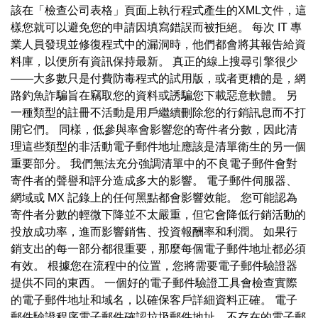
該在「檢查公司表格」頁面上執行程式產生的XML文件，這
樣您就可以避免您的申請因填寫錯誤而被拒絕。 每次 IT 專
業人員發現並修復程式中的漏洞時，他們都會將其報告給資
料庫，以便所有資訊保持最新。 真正的線上搜尋引擎很少
——大多數只是付費防毒程式的試用版，或者更糟的是，網
路釣魚詐騙旨在竊取您的資料或誘騙您下載惡意軟體。 另
一種類型的註冊不活動是用戶繼續刪除您的行銷訊息而不打
開它們。 同樣，低參與率會影響您的寄件者分數，因此清
理這些類型的非活動電子郵件地址應該是清單衛生的另一個
重要部分。 我們無法充分強調清單中的不良電子郵件會對
寄件者的聲譽和評分造成多大的影響。 電子郵件伺服器、
網域或 MX 記錄上的任何黑點都會影響效能。 您可能認為
寄件者分數的輕微下降並不太嚴重，但它會降低行銷活動的
投放成功率，進而影響銷售、投資報酬率和利潤。 如果行
銷支出的每一部分都很重要，那麼每個電子郵件地址都必須
有效。 根據您在流程中的位置，您將需要電子郵件驗證器
提供不同的東西。 一個好的電子郵件驗證工具會檢查實際
的電子郵件地址和域名，以確保客戶詳細資料正確。 電子
郵件驗證程序電子郵件確認垃圾郵件地址、不存在的電子郵