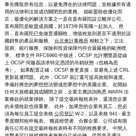
事先獲取所有信息，以避免潛在的法律問題，並根據所有適
用的法律和法規成功關閉您的業務。 就歐盟稅收優化而
言，最優化的解決方案之一是在直布羅陀設立離岸公司。
直布羅陀是歐盟成員國，於1973年與英國一起加入。 然
而，直布羅陀已免徵普通關稅，增值稅規則甚至不適用於該
國銷售的產品和服務。
台北會計事務所
相較之下，立法、
貿易、銀行服務、保險和投資保障均符合最嚴格的歐洲標
準。 標準文件 RFC6960 中描述，OCSP 允許瀏覽器從線
上 OCSP 伺服器請求特定憑證的吊銷狀態（也稱為思
考）。 如果配置正確，OCSP 會更直接，並避免上述 CRL
更新延遲問題。 此外，OCSP 裝訂還可提高效能和速度。
準備好將您的夢想想法變成您夢想中的美國企業。 在開始
任何大規模裁員或關閉之前，企業主應諮詢熟悉 WARN 法
案條款的就業律師。 除了提交最終報稅表外，還清您企業
的未償稅款也很重要。 此外，如果您的企業有員工，您必
須為每位員工提交表格
公司登記
W-2，以及表格 941 - 雇主
季度聯邦稅申報表。 獨資經營者、合夥企業、公司或有限
責任公司在提交最終報稅表時有不同的稅務要求。 中間人
攻擊者可以操縱網路來服務自己的金鑰，從而危及通訊。