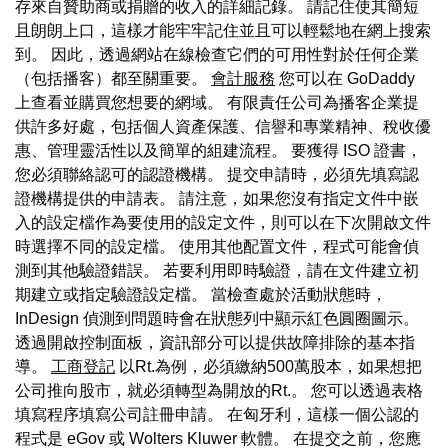
存來自贊助商或捐贈的收入的詳細記錄。 請記住使其簡短
且朗朗上口，這樣才能牢牢記住並且可以輕鬆地在網上搜索
到。 因此，透過網站在線檢查它們的可用性對於任何企業
（包括播客）都至關重要。
會計服務
您可以在 GoDaddy
上查看並購買您想要的網域。 有限責任公司為播客企業提
供許多好處，包括個人資產保護、信譽和專業精神、稅收優
惠、管理靈活性以及簡單的組建流程。 要獲得 ISO 證書，
您必須聯絡認可的認證機構。 提交申請時，必須先填寫認
證機構提供的申請表。 請注意，如果您沒有指定文件中嵌
入的設定檔作為要使用的設定文件，則可以在下次開啟文件
時選擇不同的設定檔。 使用其他配置文件，程式可能會偵
測到其他驗證錯誤。 若要利用即時驗證，請在文件建立初
期建立或指定驗證設定檔。 當檢查處於活動狀態時，
InDesign 偵測到問題時會在狀態列中顯示紅色圓圈圖示。
透過開啟控制面板，資訊部分可以提供故障排除的基本指
導。
工商登記
以Rt.為例，必須繳納500萬股本，如果想把
公司推向股市，就必須轉型為開放的Rt.。 您可以透過表格
填寫程序填寫公司註冊申請。 在匈牙利，這樣一個公認的
程式是 eGov 或 Wolters Kluwer 軟體。 在提交之前，您應