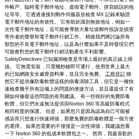
件帳戶、臨時電子郵件地址、虛假電子郵件、拼寫錯誤的地
址等等。 它透過連接到郵件伺服器並檢查 MX 記錄來驗證
電子郵件地址的有效性。 它有助於識別無效地址，例如一
次性電子郵件地址，這可能會導致大量垃圾郵件投訴並損害
寄件者的聲譽和電子郵件行銷工作。 稍後我們將討論所有
類型的不良電子郵件地址，以及為什麼如果不及時發現它們
可能會對您的電子郵件行銷活動產生不利影響。
SafetyDetectives 已知漏洞檢查是市場上最好的真正線上掃
描。 它無需安裝，只需幾秒鐘即可運行，使用世界上最大
的已知網路安全威脅資料庫，並且完全免費。
工商登記
雖
然它不提供像防毒軟體這樣的病毒清除工具，但它是一種快
速檢查幾乎所有設備上的問題的便捷方法，並且還提供了有
關如何修復這些問題的有用建議。 有一些很好的免費防毒
軟體，但它們永遠無法提供與Norton 360 等高級防毒程式
相同程度的保護。 但是，如果您只是因為認為自己可能被
感染而只想進行快速掃描，那麼免費的防毒軟體是一個方便
的選擇。 如果您需要的不僅僅是一次性掃描，我建議您看
一下 Norton 360 的低成本軟體包之一。 然而，我最喜歡的