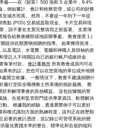
—在《財富》500 強和 S 企業中，8.4%
論，例如審計、會計和稅務管理，或公司的財務
甚至城市而異。 然而，不要從一年到下一年從
 (POS) 交易或提取現金。 卡片交易和現
票，請不要在支票完整填寫之前簽署。 支票簿
告給教會總部或地區辦事處。 教會接受 1.)
有關提供此類實物捐贈的指導。 如果獲得批准，
，以及電話、水電費、電腦和神職人員領袖的差
會和受託人不得開設自己的銀行帳戶或維持金
審查每筆付款。
會計事務所
所有教會成員均可在
捐贈聲明。 如果有的話，您也可以在您當地的單位或外地辦
部或地區辦事處開立收據。 一般情況下，教會不建議捐贈什
於履行堂區全職傳教士所承擔的捐款義務。 教
用於和解理事會的其他權益。 這包括慷慨的禁
、風險、合規和監管部門提供專業資訊、軟體解決
行動。 根據我的經驗，透過實際例子可以更好
模和模式識別方面的熟練程度，談判正在經歷類
建立必要的會計憑證，並記錄公司管理系統的變
透過提供最佳實踐水準的整合、標準化和合規的端到