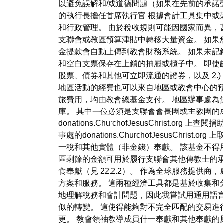
以避免誤解和/或道德問題（如果在先前的承諾聲
的執行長擔任首席執行官 根據會計工具集中
和行政管理。 由於稅收規則可能因國家而異，
支聯會或教區預算津貼中轉移大量資金。 如果您
金提款會自動上傳到教會財務系統。 如果未記
和空白支票保存在上鎖的抽屜或櫃子中。 即使
股票、債券和其他可立即流通的證券，以及 2.
地區活動的經費也可以來自地區或教會中心的
旅費用，均由教會總基金支付。 地區辦事處為
庫。 其中一位必須是支聯會會長團或主教團的
donations.ChurchofJesusChr
事處的donations.ChurchofJesus
一稅和其他實體（非金錢）奉獻。 該基金不得
區剩餘的金額可用於履行支聯會其他傳教士的承
食奉獻（見 22.2.2）。 作為全球服務提
方案和服務。 這兩種經濟工具都是基於收集和
地理解稅務和會計問題，因此我嘗試用通用語
似的轉變。 這使得能夠對不完全匹配的交易進
更。 教會領袖教導成員什一奉獻和其他奉獻的原