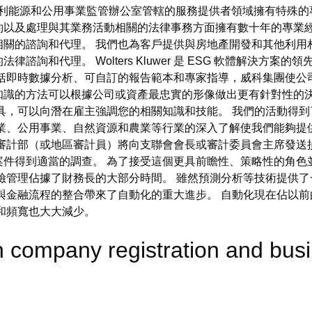
在匈牙利能源和公用事業監管辦公室管轄的服務提供者領域擁有特殊
約以及處理與其業務活動相關的法律事務方面擁有數十年的專業經
相關的諮詢和代理。 我們也為客戶提供與房地產開發和其他利用
詢和代理。 Wolters Kluwer 是 ESG 軟體解決方
括即時數據分析、可自訂的報告範本和專家指導，威科集團使公司能
知識的方法可以根據公司或資產最忠實的形像做出更有針對性的決
具，可以向潛在雇主強調您的相關知識和技能。 我們的活動得
業、公用事業、自然資源和農業等行業的深入了解使我們能夠提
審計部（或地區審計員）將向支聯會會長或審計委員會主席發送
案件得到適當的調查。 為了接受這個更具前瞻性、策略性的角色
險管理佔據了財務長的大部分時間。 雖然預測分析等技術提供
與金融流程的整合帶來了自動化的重大進步。 自動化現在佔以
和頻寬也大大減少。
n company registration and bu