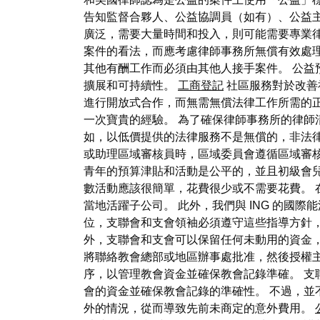
告知監督合夥人、公益協調員（如有）、公益
廣泛，需要大量時間和投入，則可能需要專業律
案件的看法，而應考慮律師事務所無償有效處理
其他有酬工作而必須由其他人接手案件。 公
擴展和可持續性。
工商登記
社區服務對於改善
進行開放式合作，而無需無償法律工作所需的
一次寶貴的經驗。 為了確保律師事務所的律師
如，以低價提供的法律服務不是無償的，非法
或助理區域審核員時，區域委員會遵循區域審核
青年的預算津貼和活動是公平的，並且初級會
數活動應該很簡單，花費很少或不需要花費。
當地活躍子公司。 此外，我們與 ING 的國
位，支聯會和支會領袖必須遵守這些指導方針
外，支聯會和支會可以保留任何未動用的資金
將聯絡教會總部或地區辦事處批准，然後授權主
序，以管理教會資金並確保教會記錄準確。 支
會的資金並確保教會記錄的準確性。 不過，並
外的情況，從而導致先前未商定的意外費用。