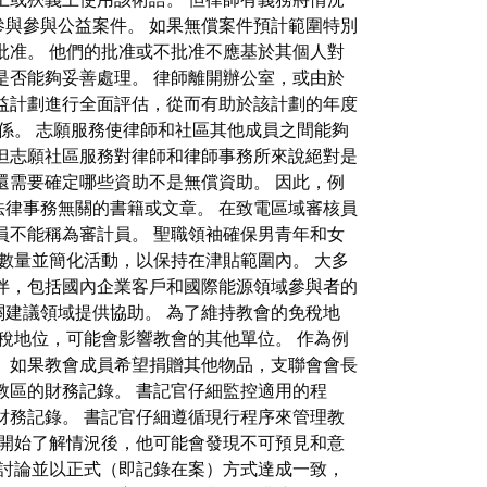
與參與公益案件。 如果無償案件預計範圍特別
批准。 他們的批准或不批准不應基於其個人對
是否能夠妥善處理。 律師離開辦公室，或由於
益計劃進行全面評估，從而有助於該計劃的年度
係。 志願服務使律師和社區其他成員之間能夠
但志願社區服務對律師和律師事務所來說絕對是
還需要確定哪些資助不是無償資助。 因此，例
律事務無關的書籍或文章。 在致電區域審核員
員不能稱為審計員。 聖職領袖確保男青年和女
數量並簡化活動，以保持在津貼範圍內。 大多
伴，包括國內企業客戶和國際能源領域參與者的
相關建議領域提供協助。 為了維持教會的免稅地
稅地位，可能會影響教會的其他單位。 作為例
 如果教會成員希望捐贈其他物品，支聯會會長
教區的財務記錄。 書記官仔細監控適用的程
財務記錄。 書記官仔細遵循現行程序來管理教
並開始了解情況後，他可能會發現不可預見和意
討論並以正式（即記錄在案）方式達成一致，