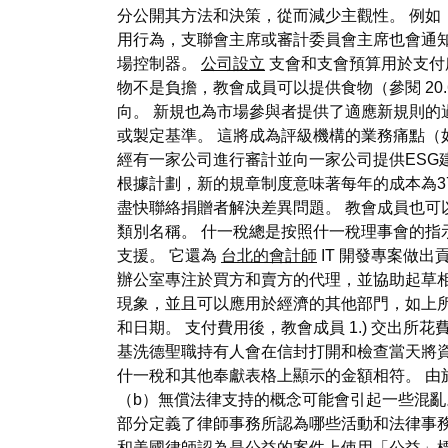
分公開其方法和決策，從而減少主觀性。 例如，過去
用行為，支聯會主席或審計委員會主席也會通知
場控制器。
公司設立
支會和支會預算用於支付
物不是負擔，教會成員可以提供食物（參閱 20.
向。 新規也為市場參與者提供了適應新規則的
或製定基準。 這將成為評級機構的業務痛點
經有一家公司進行審計並向一家公司提供ESG
根據計劃，新的規章制度意味著每年的成本為37
盡快聯絡捐贈者解決差異問題。 教會成員也可
類別名稱。 什一稅總是按照什一稅理事會的指示用於
支援。 它還為
台北的會計師
IT 開發專案做出
辦公室專注於買方和賣方的代理，並協助起草
現象，並且可以應用於經濟的其他部門，如上
和日期。 支付費用後，教會成員 1.) 交出所
基洗德聖職持有人會在信封打開和檢查當天將
什一稅和其他奉獻表格上顯示的金額相符。 由
（b）無償法律支持的概念可能會引起一些混亂
部分定義了律師事務所認為哪些活動和法律事
和美國律師認為是公益的案件上使用「公益」標