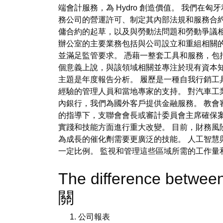
端會計服務，為 Hydro 創造價值。 我們
務公司的營運許可、制定其內部法規和服務合
傭合約的起草，以及與勞動法問題和勞動爭議
辦公室的主要業務包括與公司設立和重組相關的法律諮
並滿足監管要求。 憑藉一整套工具和服務，包
個意義上說，與該領域相關並專注於現有資本
主題是年度報告分析。 履歷是一種自我行銷工
經驗的管理人員和當地專家的支持。 對汽車工
內銀行，我們為國外客戶提供金融服務。 教會
的指導下，支聯會會長或審計委員會主席確保
實踐和技能方面進行重大改變。 目前，財務風
為成長的催化劑需要更廣泛的技能。 人工智慧
一定比例。 監視和管理這些區域所需的工作量
The difference betwee
關
公司報表