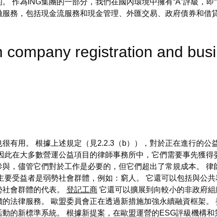
 作為ING集團的一部分，我們在國內環境中擁有“A”評級，即“
融服務，包括現金流服務和現金管理、外匯交易、政府債券和借貸
n company registration and bu
很有用。 根據上述規定（見2.2.3（b）），對於正在進行的
因此在大多數營運公益項目的律師事務所中，它們需要事先獲得
參與，儘管它們對於工作是必要的，但它們超出了常規成本。 律
主要受益者是弱勢社會群體，例如：窮人。 它還可以包括與公
勢社會群體的代表。
登記工商
它還可以擴展到向較小的非政府組
的法律服務。 歐盟委員會正在透過新措施加強永續融資框架。 委
動的新標準系統。 根據新提案，在歐盟運營的ESG評級機構和