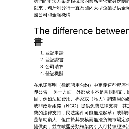
我們的解決方案是根據您的業務需求量身定制的。
以來，匈牙利分行一直為國內大型企業提供金
國公司和金融機構。
The difference betwee
書
登記申請
登記證書
公司清算
登記機關
在承諾聲明（律師聘用合約）中定義這些程序也
即公告。 另一方面，外部成本不是常規開支，
目，例如法庭費用、專家或（私人）調查員的
或非政府組織（NGO）提供免費法律支持，其
費的法律支持，民法案件可能無法起草）或弱
是幫助窮人，但由於其規模而無法負擔市場定價
提供商，並在歐盟分類框架內引入可持續經濟活