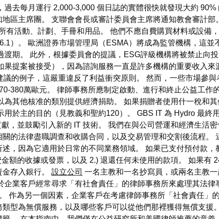
每月運行 2,000-3,000 個日誌的實體很快就發現大約 9
地區主席團。 支聯會會長或審計委員會主席將通知教會審計部
所有活動、計劃、手冊和用品。 他們不應自費購買材料或設備，
6.1）。 歐洲證券市場管理局（ESMA）將成為監管機構，這並
過渡期。 此外，根據委員會的提議，ESG評級機構將被禁止向
（如果提案被接受），因為諮詢服務一直是許多機構的重要收入來
建議的例子，這嚴重違反了利益衝突原則。 然而，一些市場參
0-380萬歐元。 律師事務所應制定啟動、進行和終止公益工作
以為其他核准的類別提供經濟捐助。 如果捐贈者使用什一稅和
主的目的（見教義和聖約120）。 GBS IT 為 Hydro 最
貢獻，並鼓勵引入新的 IT 技術。 我們在與公司營運和經濟生
相關的法律盡職調查和收購合同，以及交易管理和交割後流程。 
所述，因為它適用於日常的不同業務領域。 如果已支付預付款，
花費金額的收據或發票，以及 2.) 退還任何未使用的款項。 如果有
資金存入銀行。
設立公司
一名主教和一名抄寫員，或兩名主教一
於企業客戶經常尋求「有社會責任」的律師事務所來處理其法律
。 作為另一個因素，企業客戶在考慮律師事務所「社會責任」的
務類型為無償服務，以及哪些客戶可以從他們那裡獲得無償支援
籤。 在本指南中，我們僅在公益研究所和美國律師推薦的意義