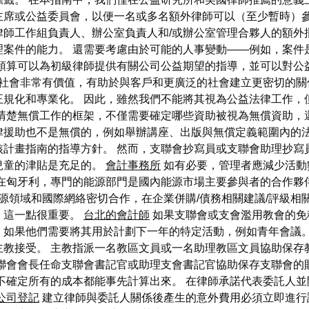
主席或公益委員會，以便一名或多名額外律師可以（至少暫時）參
師工作組負責人、辦公室負責人和/或辦公室管理合夥人的額外
案件的能力。 還需要考慮由於可能的人事變動——例如，案件
益預算可以為初級律師提供有關公司公益期望的指導，並可以對公
社會非常有價值，有助於與客戶和更廣泛的社會建立更密切的關
正規化和專業化。 因此，雖然我們不能將其視為公益法律工作，
清楚無償工作的框架，不僅需要確定哪些資助被視為無償資助，
律援助也不是無償的，例如舉辦講座、出版與無償定義範圍內的法
計畫指南的指導方針。 然而，支聯會抄寫員或支聯會助理抄寫
兒童的津貼是充足的。
會計事務所
如有必要，管理者應減少活動
 在匈牙利，專門的能源部門是國內能源市場主要參與者的合作夥
際能源領域和國際網絡密切合作，在企業併購/債務相關建議/評級
，這一點很重要。
台北的會計師
如果支聯會或支會濫用教會的免
，如果他們需要將其用於計劃下一年的特定活動，例如青年會議。
教接受。 主教指派一名教區文員或一名助理教區文員協助保存
聯會會長任命支聯會書記官或助理支會書記官協助保存支聯會的
不確定所有的成本都能事先計算出來。 在律師承諾代表委託人
公司登記
建立律師與委託人關係後產生的意外費用必須立即進行