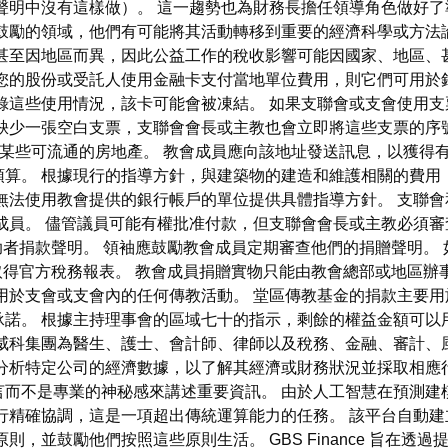
明中沒有這樣做）。 這一趨勢也為財務長擔任領導角色做好了準備—
或鼓勵的領域，他們有可能將其活動轉移到重要的經濟科學或方法
甚至因地區而異，因此公益工作的稅收影響可能因國家、地區、
的股份或受託人使用金融卡支付當地單位費用，則它們可用於銷售點
錄這些使用情況，該卡可能會被凍結。 如果支聯會或支會使用支
缺少一張空白支票，支聯會會長或主教也會立即將這些支票的序號報
) 某些可流通的房地產。 教會成員應向該地址發送訊息，以獲得
預算。 根據現行的指導方針，與建築物的建造和維護相關的費用
無法使用教會提供的銀行帳戶的單位提供具體指導方針。 支聯
成員。 儘管議員可能有權批准付款，但支聯會會長或主教必須
ist.org 上查閱捐助者捐款聲明。 領袖應鼓勵教會成員定期審查他們的
Christ.org 上取得官方稅務報表。 教會成員捐贈實物只能由教會總
用於支會或支會內的任何傳教活動。 堂區傳教基金的捐款主要用
諾。 根據主持理事會的區域七十的指示，剩餘的權益金額可以
供商，威科集團為醫生、護士、會計師、律師以及稅務、金融、審計
分析特定公司的經濟數據，以了解其經濟或財務狀況並採取相應
言而不是專業的神秘感來講述重要資訊。 由於人工智慧在預測建
行精確協調，這是一項超出傳統運算能力的任務。 該平台自動
則，並鼓勵他們按照這些原則生活。 GBS Finance 旨在