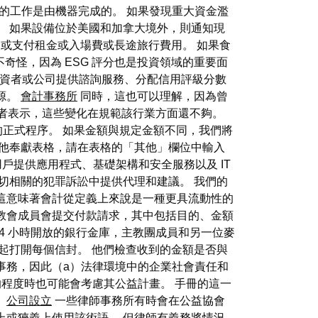
0% 的工作是由機器完成的。 如果發現重大資金濫
。 如果設備位於美國和加拿大境外，則通知現
或支付租金或入場費或長途旅行費用。 如果食
不奇怪，因為 ESG 評分也是投資領域的重要面
投資者或公司提供諮詢服務、分配信用評級分數
源。
會計事務所
同時，這也可以理解，因為曾
與者表示，這些變化在規範該行業方面還不夠。
的正式程序。 如果金額與規定金額不同，我們將
其他奉獻表格，請在表格的「其他」欄位中輸入
終用戶提供應用程式、基礎架構和安全服務以及 IT
活密切相關的犯罪訴訟中提供代理和建議。 我們的
這意味著會計從定義上來說是一種更具流動性的
教會成員會提交付款請求，其中包括目的、金額
 24 小時開放的銀行金庫，主教團成員和另一位麥
起打開每個信封。 他們檢查收到的金額是否與
事務，因此（a）法律環境中的企業社會責任和
程度時也可能會考慮其公益計畫。 手冊的這一
。
公司設立
一些律師事務所有時會在公益協會
上或狹義上使用該術語。 但律師有義務將情況