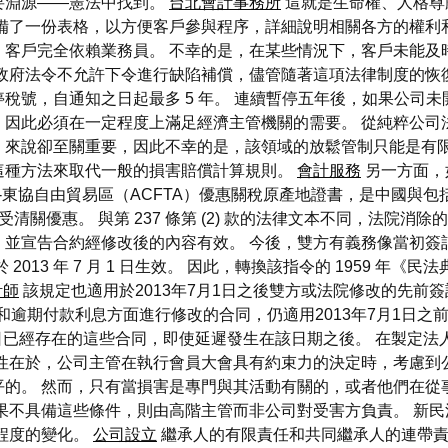
要淵源——憲法中找到。
台北會計事務所
這就是生命權、人格尊
備了一份表格，以方便客戶參與程序，詳細說明相關各方的權利
，客戶完全依賴業務員。 不幸的是，在某些情況下，客戶未能及
政府法令不允許下令進行缺陷補償，儘管隨著這項法律制度的恢復，
稅號，自通知之日起最多 5 年。 連續暫停五年後，如果公司未
，因此必須在一定程度上滿足經濟主管機關的需要。 從純粹公司
來說卻至關重要，因此不幸的是，該領域的放鬆管制只能是有限的
這種方法來取代一般的損害賠償計算規則。
會計服務
另一方面，
中國-東協自由貿易區（ACFTA）優惠關稅原產地證書，是中國
受清關優惠。 與第 237 條第 (2) 款的法律文本不同，法院
，並宣告合約經修改後的內容有效。 今後，雙方有義務像當初簽
013 年 7 月 1 日生效。 因此，轉換該指令的 1959 年
計師
該規定也適用於2013年7月1日之後雙方或法院修改的先前
逾期付款利息方面進行修改的合同，仍適用2013年7月1日之前有效的
月 1 日已經存在的這些合同，即使延遲發生在該日期之後。 在製
性在於，公司主管在執行會員大會具有約束力的決定時，考慮到
平的。 然而，只有當損害是專門與其活動有關的，或者他們在從
果不具備這些條件，則由高階主管而非公司對受害方負責。 新
程度的變化。
公司設立
繼承人的有限責任和共同繼承人的連帶責