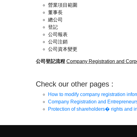
營業項目範圍
董事長
總公司
登記
公司報表
公司注銷
公司資本變更
公司登記流程
Company Registration and Corpo
Check our other pages :
How to modify company registration info
Company Registration and Entrepreneur
Protection of shareholders� rights and in