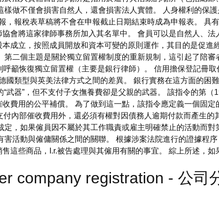
這樣做不僅會損害自然人，還會損害法人實體。 人身權利的保
報，報稅表草稿將不會在申報截止日期結束時成為申報表。 具
協會將這家律師事務所加入其名單中。 會員可以是自然人、法
本成立，按照成員開放和資本可變的原則運作，其目的是促進經濟
 第二個主題是關於獨立留置權制度的重新規制，這引起了陪審
），有些人則呼籲恢復獨立留置權（主要是銀行律師）。 信用擔保登記
國類型與英美法律方式之間的差異。 銀行實務在這方面的困難主
母親的“武器”，但不支付子女撫養費卻是父親的武器。 該指令的第
收費用的公平補償。 為了做到這一點，該指令應定義一個固定
支付內部催收費用外，還必須有權對因債務人逾期付款而產生的
院裁定，如果僱員因不屬於其工作職責或雇主明確禁止的活動而對
有害活動與僱傭關係之間的關聯。 根據涉案法院進行的證據程序
這些商品，I.r.被告處理與其僱用有關的事宜。 綜上所述，如
fter company registration - 公