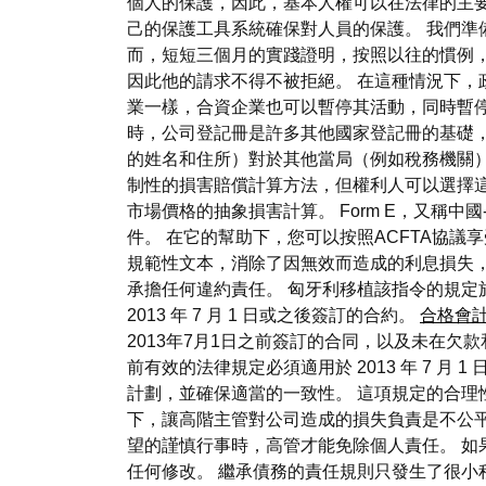
個人的保護，因此，基本人權可以在法律的主
己的保護工具系統確保對人員的保護。 我們準
而，短短三個月的實踐證明，按照以往的慣例
因此他的請求不得不被拒絕。 在這種情況下，
業一樣，合資企業也可以暫停其活動，同時暫停
時，公司登記冊是許多其他國家登記冊的基礎
的姓名和住所）對於其他當局（例如稅務機關）
制性的損害賠償計算方法，但權利人可以選擇
市場價格的抽象損害計算。 Form E，又稱
件。 在它的幫助下，您可以按照ACFTA協議享
規範性文本，消除了因無效而造成的利息損失
承擔任何違約責任。 匈牙利移植該指令的規定於 2
2013 年 7 月 1 日或之後簽訂的合約。
合格會
2013年7月1日之前簽訂的合同，以及未在欠款和
前有效的法律規定必須適用於 2013 年 7 
計劃，並確保適當的一致性。 這項規定的合理
下，讓高階主管對公司造成的損失負責是不公
望的謹慎行事時，高管才能免除個人責任。 如
任何修改。 繼承債務的責任規則只發生了很小