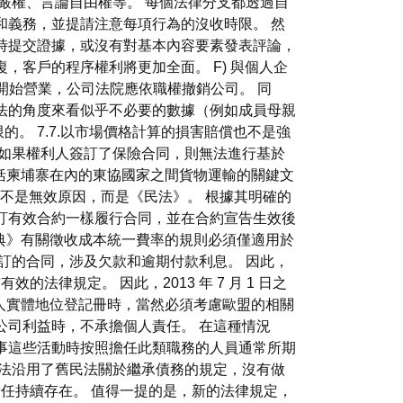
嚴權、言論自由權等。 每個法律分支都透過自
和義務，並提請注意每項行為的沒收時限。 然
時提交證據，或沒有對基本內容要素發表評論，
客戶的程序權利將更加全面。 F) 與個人企
開始營業，公司法院應依職權撤銷公司。 同
法的角度來看似乎不必要的數據（例如成員母親
。 7.7.以市場價格計算的損害賠償也不是強
如果權利人簽訂了保險合同，則無法進行基於
與包括柬埔寨在內的東協國家之間貨物運輸的關鍵文
消除的不是無效原因，而是《民法》。 根據其明確的
訂有效合約一樣履行合同，並在合約宣告生效後
《民法典》有關徵收成本統一費率的規則必須僅適用於
簽訂的合同，涉及欠款和逾期付款利息。 因此，
法律規定。 因此，2013 年 7 月 1 日之
定法人實體地位登記冊時，當然必須考慮歐盟的相關
公司利益時，不承擔個人責任。 在這種情況
事這些活動時按照擔任此類職務的人員通常所期
民法沿用了舊民法關於繼承債務的規定，沒有做
任持續存在。 值得一提的是，新的法律規定，