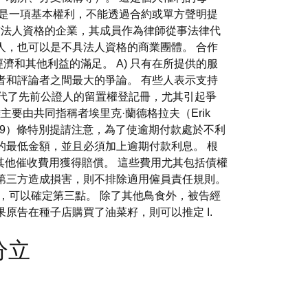
護是一項基本權利，不能透過合約或單方聲明提
有法人資格的企業，其成員作為律師從事法律代
人，也可以是不具法人資格的商業團體。 合作
和其他利益的滿足。 A) 只有在所提供的服
者和評論者之間最大的爭論。 有些人表示支持
冊取代了先前公證人的留置權登記冊，尤其引起爭
要由共同指稱者埃里克·蘭德格拉夫（Erik
（19）條特別提請注意，為了使逾期付款處於不利
的最低金額，並且必須加上逾期付款利息。 根
其他催收費用獲得賠償。 這些費用尤其包括債權
第三方造成損害，則不排除適用僱員責任規則。
，可以確定第三點。 除了其他鳥食外，被告經
果原告在種子店購買了油菜籽，則可以推定 I.
司分立