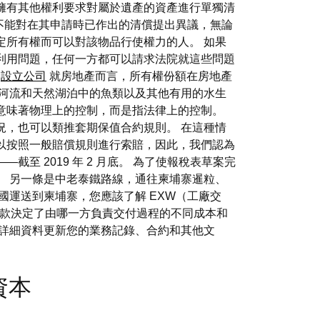
擁有其他權利要求對屬於遺產的資產進行單獨清
人不能對在其申請時已作出的清償提出異議，無論
定所有權而可以對該物品行使權力的人。 如果
利用問題，任何一方都可以請求法院就這些問題
。
設立公司
就房地產而言，所有權份額在房地產
在河流和天然湖泊中的魚類以及其他有用的水生
意味著物理上的控制，而是指法律上的控制。
況，也可以類推套期保值合約規則。 在這種情
以按照一般賠償規則進行索賠，因此，我們認為
 2019 年 2 月底。 為了使報稅表草案完
。 另一條是中老泰鐵路線，通往柬埔寨暹粒、
您從中國運送到柬埔寨，您應該了解 EXW（工廠交
條款決定了由哪一方負責交付過程的不同成本和
理詳細資料更新您的業務記錄、合約和其他文
冊資本