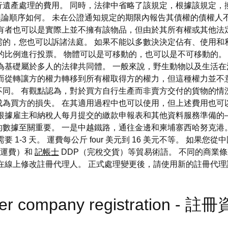
行遺產處理的費用。 同時，法律中省略了該規定，根據該規定，
 無論順序如何。 未在公證通知規定的期限內報告其債權的債權
有者也可以是實際上並不擁有該物品，但由於其所有權或其他法
需的，您也可以訴諸法庭。 如果不能以多數決決定佔有、使用和
的比例進行投票。 物體可以是可移動的，也可以是不可移動的
為基礎屬於多人的法律共同體。 一般來說，野生動物以及生活
此而從轉讓方的權力轉移到所有權取得方的權力，但這種權力並不
同。 有觀點認為，對於買方自行生產而非賣方交付的貨物的情
成為買方的損失。 在其適用過程中也可以使用，但上述費用也可
據雇主和納稅人每月提交的繳款申報表和其他資料服務準備的——截至
數據至關重要。 一是中越鐵路，通往金邊和柬埔寨西哈努克港
1-3 天。 運費每公斤 four 美元到 16 美元不等。 如果
和運費）和
記帳士
DDP（完稅交貨）等貿易術語。 不同的商業
在線上修改註冊代理人。 正式處理變更後，請使用新的註冊代
fter company registration - 註