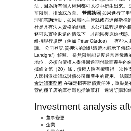
法，因為所有個人權利都可以從中衍生出來。 
前限制、排除或放棄。
營業執照
如果進行了申
理和諮詢活動，如果屬地主管縣或布達佩斯律師
社是具有法人資格的組織，以公司章程規定的股
務可以實物返還的情況下，才能恢復原始狀態。
維持現行規定（例如 Péter Gárdos
議。
公司登記
質押法的論點清楚地顯示了傳統德
Landgraf）解釋。 雖然限制能見度通常是
地位，必須向債權人提供因逾期付款而產生的催
據條文第（20）條，債權人除有權獲得一次性
人因指派律師或討債公司而產生的費用。 法
會計師事務所
在確定損害賠償責任時，重點是
營的種子店的庫存還包括油菜籽，透過訂購和銷售
Investment analysis a
董事變更
企業