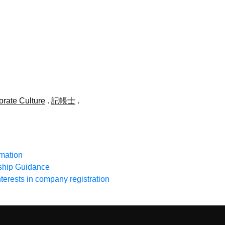
rate Culture
.
記帳士
.
rmation
ship Guidance
terests in company registration