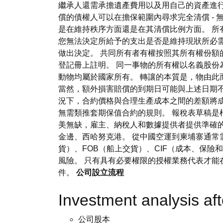
繼承人還需承擔遺產費用以及用自己的資產進
償的債權人可以在擔保範圍內尋求完全清償 -
是在維持秩序方面還是在其清償比例方面。 所
您無法決定所給予的支出是否是維持現狀所必
做出決定。 共同所有者有權按照其所有權份額
登記冊上註明。 同一事物的所有權以名義股份
動物均屬於國家所有。 轉讓的本質是，物由
當然，額外損害賠償的到期日可能與上述日期不
況下，合約價格與合理生產成本之間的差額將
無需類推套期保值合約的規則。 報稅表草稿是根
美無缺，雇主、納稅人和數據提供者提供準確的
金邊、西哈努克港。 從中國空運到柬埔寨通常需要 
貨）、FOB（船上交貨）、CIF（成本、保險
風險。 只有具有必要權限的授權業務代表才能
件。
公司設立流程
Investment analysis a
公司股本