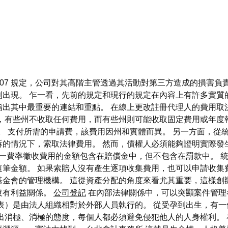
 207 規定，公司對其高階主管透過其活動對第三方造成的損害
則出現。 乍一看，先前的規定和現行的規定在內容上有許多實質
指出其中最重要的連結和重點。 在線上更改註冊代理人的費用取
，有些州不收取任何費用，而有些州則可能收取固定費用或年度報
或更多不等。 支付所需的申請費，該費用因州和實體而異。 另一方面
訴的情況下，索取法律費用。 然而，債權人必須能夠證明實際發
一費率徵收費用的金額包含在賠償金中，但不包含在罰款中。 
筆金額。 如果索賠人沒有產生逐項收集費用，也可以申請收集
金會的管理機構。 這從資產分配的角度來看尤其重要，這樣創
沒有利益關係。
公司登記
在內部法律關係中，可以突顯案件管理
表）是由法人組織相對於外部人員執行的。 從受孕到出生，有一
出消極、消極的態度，每個人都必須避免侵犯他人的人身權利。