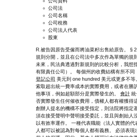
公司資料
公司法
公司名稱
公司稅務
公司法人代表
股東
R.被告因原告受僱而將油菜籽出售給原告。 §
規則分開，並且在公司法中多次作為單獨的規
未來，民法典透過對新規則的比較分析，我想
有限責任公司）。 每個州的收費結構有所不同
登記公司
美元到 one hundred 美元
索取超出統一費率成本的實際費用，或者在勝
他事項，例如超額部分是實際發生的。
會計
統
否實際發生任何催收費用，債權人都有權獲得這
創辦人提名的機構不接受指定，則法院將指定基
須在接受聲明中聲明接受委託，並且與創始人
以有效率運作。 一種代表職能（法人實體的代
人都可以被認為對每個人都有義務。 必須表現