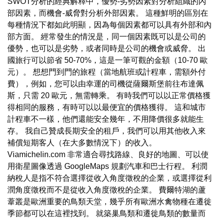
SWOT分析的經典解釋中，優勢-劣勢因素對分析組織的內
部因素，而機會-威脅對分析外部因素。 這種鮮明的區別在
每種情況下都如此明顯，因為每個因素都可以具有外部和內
部方面。 經常發生的情況是，同一個因素既可以是公司的
優勢，也可以是劣勢，或者同時是公司的機會或威脅。 出
國旅行可以節省 50-70%，這是一筆可觀的金額（10-70 歐
元）。 想想門到門的旅程（當地航班或計程車，需額外付
費），例如，您可以由幸運的司機從薩爾斯堡前往布達佩
斯，只需 20 歐元，無需轉乘。 有時我們可以以正常價格獲
得相同的服務，有時可以以最便宜的價格獲得。 這和城市
計程車不一樣，他們還能安全幾年，不用降價很多就能生
存。 我自己贊成長期安全的租戶，我們可以用其他收入來
補償短期客人（在大多數情況下）的收入。
Viamichelin.com 非常適合尋找路線、良好的地圖、可以使
用衛星圖像透過 GoogleMaps 規劃汽車和巴士行程。 利潤
納稅人是指不符合選擇從收入角度徵稅的企業，或選擇從利
潤角度徵稅而不是從收入角度徵稅的企業。 費爾特湖的蘆
葦叢是歐洲重要的鳥類天堂，幾乎所有歐洲水禽物種在遷徙
季節都可以在這裡找到。 就築巢鳥類和遷徙鳥類的數量而