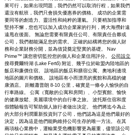
果可行，如果出現問題，我們仍然可以取消行程，如果我們
還沒有航班，我們只會損失優惠券的價格。 成功的企業需
要同等的創造力、靈活性和純粹的運氣。 只要稍加指導和
堅持不懈，您也可以加入成功企業家的行列，將大海撈針遠
遠甩在後面。 無論您需要有限責任公司、有限責任合夥或
公司，我們都能滿足您的需求。 正確的結構將您的個人財
務和企業財務分開，並為借貸奠定堅實的基礎。 Nav
Prime™ 讓您密切監控您的個人和企業信用評分。
公司設立
搜尋費爾特湖 (Lake Fertő) 附近、幾乎位於歐盟內陸地區的
飯店和廉價住宿。 該地區的飯店和膳宿公寓、奧地利邊境
地區的圖片和價格。 該地區有小而漂亮的賓館和高檔的健
康酒店。 距離蕭普朗 8-10 公里，確實是一條令人愉快的自
行車路線。 公寓（寬敞的公寓和房間）、小型賓館、愉快
的健康放鬆、美麗環境中的自行車之旅。 波托斯住宿和度
假體驗報告可幫助個人旅行者做出決定。 他們將迄今為止
的大部分利潤重新投資到了公司，他們認為這是他們最好的
決定，因為這是他們能夠維持公司生存的唯一方法。 在其
兩項核心業務中，運輸業受危機影響更為嚴重，儘管該公司