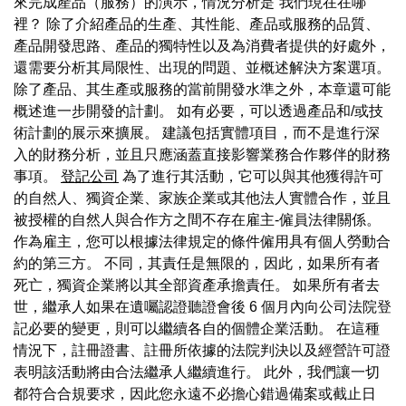
來完成產品（服務）的演示，情況分析是“我們現在在哪
裡？ 除了介紹產品的生產、其性能、產品或服務的品質、
產品開發思路、產品的獨特性以及為消費者提供的好處外，
還需要分析其局限性、出現的問題、並概述解決方案選項。
除了產品、其生產或服務的當前開發水準之外，本章還可能
概述進一步開發的計劃。 如有必要，可以透過產品和/或技
術計劃的展示來擴展。 建議包括實體項目，而不是進行深
入的財務分析，並且只應涵蓋直接影響業務合作夥伴的財務
事項。
登記公司
為了進行其活動，它可以與其他獲得許可
的自然人、獨資企業、家族企業或其他法人實體合作，並且
被授權的自然人與合作方之間不存在雇主-僱員法律關係。
作為雇主，您可以根據法律規定的條件僱用具有個人勞動合
約的第三方。 不同，其責任是無限的，因此，如果所有者
死亡，獨資企業將以其全部資產承擔責任。 如果所有者去
世，繼承人如果在遺囑認證聽證會後 6 個月內向公司法院登
記必要的變更，則可以繼續各自的個體企業活動。 在這種
情況下，註冊證書、註冊所依據的法院判決以及經營許可證
表明該活動將由合法繼承人繼續進行。 此外，我們讓一切
都符合合規要求，因此您永遠不必擔心錯過備案或截止日