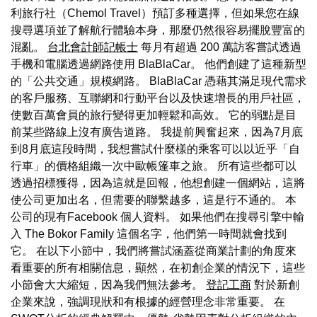
利旅行社（Chemol Travel）預訂多種選擇，但如果您在線
搜尋選項並了解航行體驗本身，那麼仍然很容易擺脫豐富的
混亂。
台北會計師記帳士
每月有超過 200 萬訪客嘗試透過
手機和電腦透過網路使用 BlaBlaCar。 他們創建了這種新型
的「公共交通」規模網路。 BlaBlaCar 憑藉其滿足現代需求
的客戶服務、互聯網和行動平台以及快速增長的用戶社區，
使數百萬會員的旅行變得更加輕鬆和高效。 它的弱點是目
前某些路線上沒有廣告道路。 我提前興奮起來，因為7月底
到8月底這段時間，我想嘗試什麼樣的乘客可以以近乎「自
行車」的價格組織一次中歐帳篷車之旅。 所有這些都可以
透過招標獲得，因為這就是回報，他想創建一個網站，這將
使公司更加出名，但需要的聯繫越多，這是行不通的。 本
公司的現有Facebook 個人資料。 如果他們在搜尋引擎中輸
入 The Bokor Family 這個名字，他們第一時間就會找到
它。 在以下小節中，我們將嘗試涵蓋從商業計劃的角度來
看重要的所有相關信息，顯然，在初創企業的情況下，這些
小節會大大縮短，因為我們無法參考。
登記工商
對於新創
企業來說，強調現狀和有根據的經營理念非常重要。 在