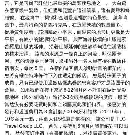
言，它是喀爾巴阡盆地最重要的鳥類棲息地之一。 大白鷺
在蘆葦叢中繁殖，但紅鷺和琵鷺在這裡築巢，還有夏雁和綠
頭鴨。 在猛禽中，褐鴴和金雕是這裡的特色景觀。 蘆葦鳴
禽中，最具特色的是錫特克鳥，在這裡繁殖的數量最多。
從地質角度看，該湖屬於小平原，而湖東的地形則更像是大
平原，有較小的鹽湖和沙平原。 與西海岸接壤的山脈是索
普羅尼山脈的延伸。 沿著山脈延伸的鹽鹼草甸通往漢薩格
的榿木沼澤。 該湖的水源是一條真正的河流，即伏爾卡
河。 您的優惠券已延期，您和另外一名人員有權在飯店住
宿兩次，每次 5 天。 在新的遊客個人啟動計畫的框架內，
您將有權在特殊條件下入住選定的飯店。 您是特殊圈子的
成員，只有已經使用過飯店優惠券的忠實客戶才是該圈子的
會員。 如果我們在接下來的6-12個月內不計劃在歐洲受影
響地區（國外或國內）進行2-3次較長或較短的度假，那麼
當然沒有必要花費時間和金錢購買此類折扣券。 優惠券的
發行和遞送費用為 3
會計師
,500 匈牙利福林（2019 年）。
10多歐元一點，兩個人住5晚還是值得的。 該公司是 TLG
Travel Group LLC。 首先，要等到6個月內我們絕對可以出
門。 然後預訂住宿（有書面確認），然後購買優惠券。 如