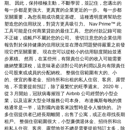
期。 因此，保持積極主動，不斷學習，並記住，您邁出的
每一步都是更強大、更真實的企業更近的一步。 每一步都
至關重要，為您長期成功奠定基礎。 這種透明度將幫助您
塑造您的信用狀況，對貸方更具吸引力。 Nav Prime™ 此
工具可能是任何商業貸款的最佳工具。 您的付款記錄可能
不正確，或帳戶不屬於您的公司。 密切注意您的企業信用
報告對於保持健康的信用狀況並在潛在問題變得嚴重之前發
現它們至關重要。 現在您可以從較小的信用額度開始並逐
步累積。 然而，在某些州，有限責任公司的收入可能需要
繳納雙重課稅，這意味著必須對公司的利潤以及向有限責任
公司股東或成員的分配納稅。 整個住宿範圍有大的、小
的、便宜的養老金、招待所和出租的私人住宿、客房、露營
地，不需要提前預訂，除了最繁忙的旺季週末。 2020 年，
從 3 月開始，冠狀病毒摧毀了 Airbnb 公司經營的小型企
業，以及這家大型全球服務公司本身。 布達佩斯每晚的價
格通常是一半，這對國內遊客來說暫時是令人愉快的。 許
多住宿提供者已經長期離開，出售了公寓，或正在尋找長期
租戶。 整個住宿範圍很大，小型廉價退休金、招待所和出
租私人住宿、客房、露營地並不總是需要提前預訂太多，除