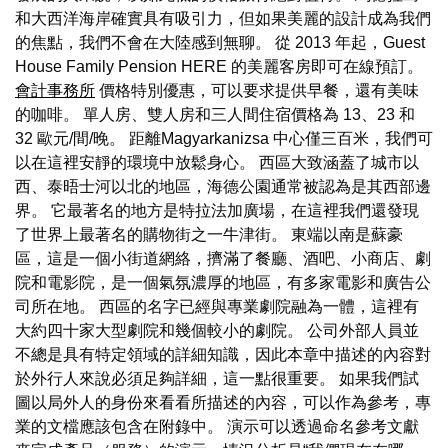
和大西洋海岸確實具有吸引力，但如果美麗的設計成為我們
的焦點，我們不會在大陸感到無聊。 從 2013 年起，Guest
House Family Pension HERE 的美麗客房即可在線預訂。
會計事務所
價格特別優惠，可以要求提供早餐，還有美味
的咖啡。 單人房、雙人房和三人間住宿價格為 13、23 和
32 歐元/間/晚。 距離Magyarkanizsa 中心僅三百米，我們可
以在這裡安靜的環境中放鬆身心。 西區大致涵蓋了城市以
西、泰晤士河以北的地區，海德公園通常被認為是其西部邊
界。 它最著名的地方是特拉法加廣場，在這裡我們還發現
了世界上最著名的購物街之一牛津街。 東端以南是蘇豪
區，這是一個小街道網絡，擠滿了餐廳、酒吧、小商店、劇
院和電影院，是一個氣氛濃厚的地區，有多家電影和廣告公
司所在地。 西區的名字已經與專業劇院融為一體，這裡有
大約四十家大型劇院和幾個較小的劇院。 公司外部人員並
不總是具有特定領域的詳細知識，因此本章中描述的內容對
於外行人來說必須足夠詳細，這一點很重要。 如果我們試
圖以局外人的身份來看看所描述的內容，可以作為參考，專
業的文檔應該包含在附錄中。 演示可以透過命名參考文獻