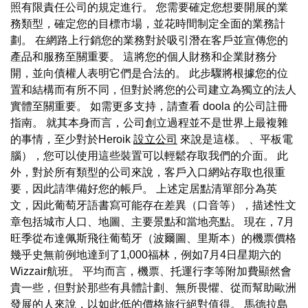
照有限責任公司的規定進行。 您需要確定您想要開展的業
務類型，確定您的目標市場，並花時間制定全面的業務計
劃。 在網路上行銷您的業務對於吸引潛在客戶並宣傳您的
產品和服務至關重要。 這將您的個人財務和企業財務分
開，並向債權人表明它們是合法的。 此步驟將根據您的位
置和結構而有所不同，但對於將您的公司建立為獨立的法人
實體至關重要。 如需更多支持，請查看 doola 的公司註冊
指南。 就其本身而言，公司創立過程並不是世界上最複雜
的事情，至少對於Heroik
設立公司
來說是這樣。 、平板電
腦），您可以使用這些裝置可以輕鬆存取我們的介面。 此
外，對於所有類型的公司來說，客戶入口網站存取也很重
要，因此請準備好您的帳戶。 上述定居點清單部分為英
文，因此葡萄牙語書寫可能存在差異（口音等），描述性文
章包括城市人口、地圖、主要景點和當地亮點。 現在，7月
旺季從布達佩斯飛往葡萄牙（波爾圖、里斯本）的機票價格
幾乎史無前例地達到了1,000福林，例如7月4日星期六的
Wizzair航班。 平均而言，機票、托運行李等附加費顯然會
貴一些，但對於那些有具體計劃、無所畏懼、從而幫助歐洲
發展的人來說，以如此低的價格旅行絕對值得。 馬德拉島