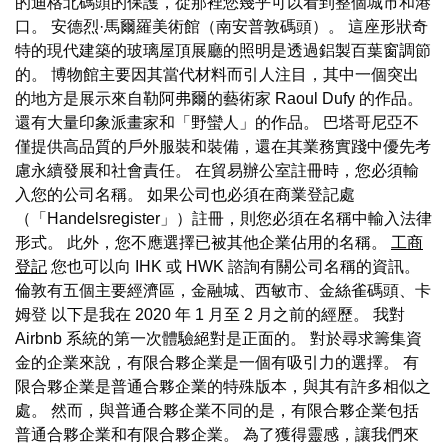
的迪格北碼頭的保護，從那裡您幾乎可以看到整個城市和港
口。 安德烈·馬爾羅美術館（南安普敦碼頭）。 這座形狀奇
特的現代建築的玻璃屋頂展廳的照明是透過鋁製百葉窗調節
的。 博物館主要因其當代材料而引人注目，其中一個突出
的地方是展示來自勒阿弗爾的藝術家 Raoul Dufy 的作品。
還有大量印象派畫家和「野蠻人」的作品。 巴塔哥尼亞不
僅提供高品質的戶外服裝和裝備，還在其業務實踐中優先考
慮永續發展和社會責任。 在貿易辦公室註冊時，您必須輸
入您的公司名稱。 如果公司也必須在商業登記處
（「Handelsregister」）註冊，則您必須在名稱中輸入法律
形式。 此外，您不應選擇已被其他企業佔用的名稱。
工商
登記
您也可以向 IHK 或 HWK 諮詢有關公司名稱的資訊。
倫敦有五個主要經濟區，金融城、西敏市、金絲雀碼頭、卡
姆登 以下是我在 2020 年 1 月至 2 月之前的經歷。 我對
Airbnb 系統的第一次體驗絕對是正面的。 對於尋求籌集資
金的企業來說，有限合夥企業是一個有吸引力的選擇。 有
限合夥企業是普通合夥企業的特殊版本，與其有許多相似之
處。 然而，與普通合夥企業不同的是，有限合夥企業包括
普通合夥企業和有限合夥企業。 為了獲得靈感，讓我們來