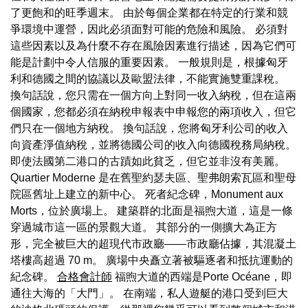
了更飽和的旺季週末。 由於每個企業都在特定的行業和競
爭環境中運營，因此必須面對可能的危險和風險。 必須對
這些因素以及為什麼不存在風險因素進行描述，因為它們可
能是計劃中令人信服的重要因素。 一般規則是，根據匈牙
利和德國之間的協議以及歐盟法律，不能實施雙重課稅。
換句話說，您只需在一個方向上對同一收入納稅，但在這兩
個國家，您都必須在納稅申報表中申報您的兩項收入，但它
們只在一個地方納稅。 換句話說，您將匈牙利公司的收入
向資產淨值納稅，並將德國公司的收入向德國稅務局納稅。
即使法國第二港口的古蹟如此貧乏，但它並非沒有美麗。
Quartier Moderne 是在舊聖約瑟夫區、聖弗朗索瓦區和聖母
院區舊址上建立的新中心。 死者紀念碑，Monument aux
Morts，位於廣場上。 建築群的北面是福煦大道，這是一條
穿過城市這一區的景觀大道。 其部分的一側擴大為正方
形，完全被巨大的超現代市政廳——市政廳佔據，其混凝土
塔樓高超過 70 m。 廣場中央矗立著被驅逐者和抵抗運動的
紀念碑。
合格會計師
福煦大道的西端是Porte Océane，即
通往大海的「大門」。 在南端，私人遊艇的港口受到巨大