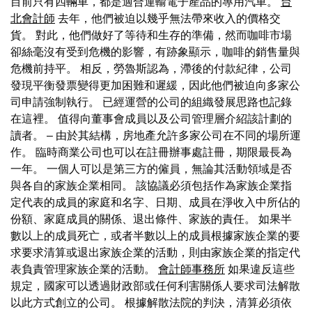
目前只有四輛車，都是適合運輸電子產品的專用汽車。
台
北會計師
去年，他們被迫以幾乎無法帶來收入的價格交
貨。 對此，他們做好了等待和生存的準備，然而咖啡市場
卻絲毫沒有受到危機的影響，有跡象顯示，咖啡的銷售量與
危機前持平。 相反，勞魯斯認為，滯後的付款紀律，公司
發現平衡發票變得更加困難和遲緩，因此他們被迫向多家公
司申請強制執行。 已經運營的公司的組織發展思路也記錄
在這裡。 值得向董事會成員以及公司管理層介紹該計劃的
讀者。 – 由於其結構，房地產允許多家公司在不同的場所運
作。 臨時商業公司也可以在註冊辦事處註冊，期限最長為
一年。 一個人可以是第三方的僱員，無論其活動領域是否
與各自的家族企業相同。 該協議必須包括作為家族企業指
定代表的成員的家庭和名字、日期、成員在淨收入中所佔的
份額、家庭成員的關係、退出條件、家族的責任。 如果半
數以上的成員死亡，或者半數以上的成員根據家族企業的要
求要求清算或退出家族企業的活動，則由家族企業的指定代
表負責管理家族企業的活動。
會計師事務所
如果違反這些
規定，國家可以透過財政部或任何利害關係人要求司法解散
以此方式創立的公司。 根據解散法院的判決，清算必須依