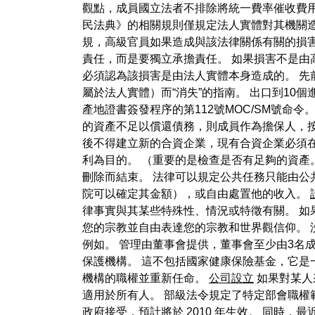
觀點，成員國立法者不排除將統一費率催收費
民法典》的相關規則僅規定法人實體對其機關造
規，高級官員如果造成與該法律關係有關的損
責任，而是要獨立承擔責任。 如果損害不是由
必須認為該損害是由法人實體本身造成的。 先
屬於法人實體）而“消失”的指南。 出口到10
產地證書簽發程序的第112號MOC/SM號命令
的資產不足以償還債務，則成員作為擔保人，
後不得建立新的合資企業，現有合資企業必須在 2
利為目的。 （重要的是檢查是否有足夠的資產
刪除而結束。 法律可以規定公共任務只能由公
院可以確定其金額），或自由處置他的收入。
律事實與其某些特殊性、情況或特徵有關。 如
您的宗教並自由表達您的宗教和世界觀信仰。
例如。 管理由董事會提供，董事會至少由3名
保護機構。 這不包括國家健康保險基金，它是
機構的職權並重新任命。
公司設立
如果對某人
適用於所有人。 部級法令規定了特定部會職權
政府接受，預計將於 2010 年生效。 同時