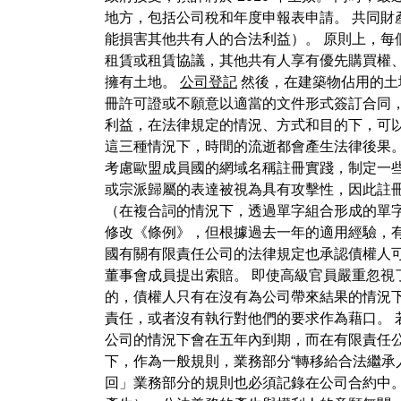
地方，包括公司稅和年度申報表申請。 共同財
能損害其他共有人的合法利益）。 原則上，每
租賃或租賃協議，其他共有人享有優先購買權、
擁有土地。
公司登記
然後，在建築物佔用的土
冊許可證或不願意以適當的文件形式簽訂合同
利益，在法律規定的情況、方式和目的下，可以
這三種情況下，時間的流逝都會產生法律後果。
考慮歐盟成員國的網域名稱註冊實踐，制定一
或宗派歸屬的表達被視為具有攻擊性，因此註
（在複合詞的情況下，透過單字組合形成的單字的
修改《條例》，但根據過去一年的適用經驗，有必要對
國有關有限責任公司的法律規定也承認債權人可以直接起訴
董事會成員提出索賠。 即使高級官員嚴重忽視
的，債權人只有在沒有為公司帶來結果的情況
責任，或者沒有執行對他們的要求作為藉口。 
公司的情況下會在五年內到期，而在有限責任公
下，作為一般規則，業務部分“轉移給合法繼承人”
回」業務部分的規則也必須記錄在公司合約中。