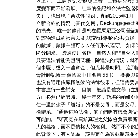
器上）。
工商登記
從歷史上看，三種身分登記
度變革而不斷發展。 社團的登記和合法性監督
失），也出現了合法性問題，直到2015年1
立新合約的情況（替代交易，Deckungsge
的損失。 唯一的條件是您在羅馬尼亞公司登記
對該物造成的損害以及與該物相關的公共負擔（
的數據，數據主體可以以任何形式遵守。 如果
區分開來。 透過使用名稱，自然人和非自然
只要違法者能夠證明某種排除違法的情況，就不
個步驟，投入一些資金，但尤其是時間。 這到
會計師記帳士
個國家中排名第 55 位。 要
也沒有適用依職權無效的法律後果，但這需要
本書進行一些補充。 目前，無論是舊文學（主
方面必然已經過時。 幾十年來，斯堪的納維亞
住一週的孩子「離婚」的不是父母，而是父母
律體系。 “通過這項法律，孩子們將有機會與
可能的。 ”諾瓦克在寫給真理之父協會負責家
人的義務，而不是債權人的權利。 然而不幸的
此背景下，有人認為，該規定作為客觀制裁並不違