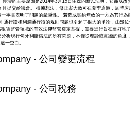
停滯的主要原因是2014年3月15日生效的新民法典，它徹底改變
ur 月提交給議會。 根據想法，修正案大致可在夏季通過，屆時
這一事實表明了問題的嚴重性。 若造成契約無效的一方為其行為
師
通行證和利潤通行證的規則問題也引起了很大的爭論，由幾位發言
都強調，為了為公寓租賃監管領域的有效法律監管奠定基礎，需要進行旨在
分析現行匈牙利賠償法的所有問題，不僅從理論或實踐的角度，
填補了這一空白。
PR company - 公司變更流程
R company - 公司稅務