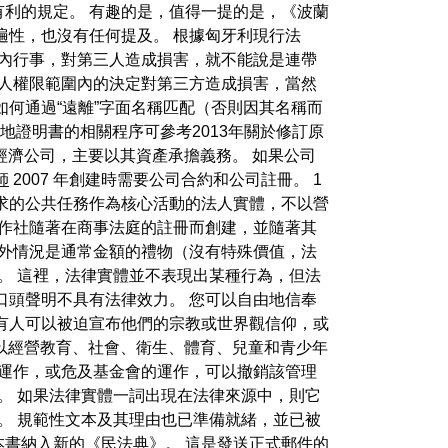
利的規定。 有趣的是，值得一提的是，《波蘭
遍性，也沒有任何提及。 根據匈牙利現行法
內行事，對第三人造成損害，就不能說是連帶
始人權限範圍內的決定對第三方造成損害，當然
何通過“遠離”字面名稱匹配（否則因其名稱而
產地證明書的相關程序可參考2013年關於修訂原
辦的經濟公司，主要以其資產承擔義務。 如果公司
師
2007 年創建時需要公司合約和公司註冊。 1
同需求的公共任務作為核心活動的法人實體，不以營
合作社隨著在商事法庭的註冊而創建，並隨著其
例外情況是通常金額的禮物（沒有特殊價值，法
。 這裡，法律實體並不表現出某種行為，但法
口頭聲明不具有法律效力。 您可以自由地信奉
有人可以被迫宣布他們的宗教或世界觀信仰，或
可以經營教育、社會、衛生、體育、兒童和青少年
旨運作，或危及基金會的運作，可以撤銷該管理
。 如果法律實體一詞出現在法律來源中，則它
。 規範性文本及其理由也已準備就緒，並已被
本書納入新的《民法典》。 這是發送正式郵件的