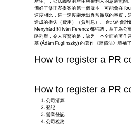
產生），公法義務的產生與權利人的意願無關。 
備好了修正案提案的第一個版本，可能會在 fo
速度相比，這一速度顯示出異常徹底的事實，
造成的損失（費用）（負利息）。
台北的會計
Menyhárd 和 Iván Ferencz 
略列舉，令人震驚的是，缺乏一本全面的著作來
基 (Ádám Fuglinszky) 的著作《賠償法》
How to register a 
How to register a P
公司清算
登記
營業登記
公司稅務