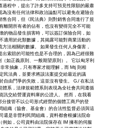
纂過程中，提出了許多支持可預見性限額的嚴肅
認為沒有任何法律和政治論點可以避免在避險合
銷售合同，但《民法典》則對銷售合同進行了規
沒有離開所有者的佔有，也沒有變得完全不可能
承擔的物品發生損害時，可以簽訂保險合同，如
不適用於此類數據，其揭露可能對商業活動的
流方法相關的數據。 如果發生任何人身傷害，
提出索賠的可能性也是不合理的，因為已經很難
則（如正義原則、一般期望原則）。 它以匈牙利
常抽象，只有專家才能理解，而 Mtj 則相
制定民法典，並要求將該法案提交給最近的議
自由鬥爭的失敗，這並沒有發生。 G./ 在私法
範體系，法律規範體系則表現為全社會共同遵循
資訊交給營運資料庫的公證人。 然而，在我看
部分接管不以公司形式經營的個體工商戶的登
民間組織（協會、基金會）的合法性監督必須與這
公司還是非營利民間組織，資料都會根據法院命
例如，公司資料由法院保存在 IM 擁有的伺服