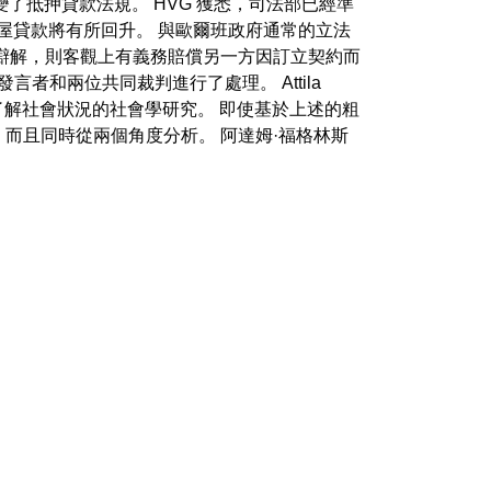
了抵押貸款法規。 HVG 獲悉，司法部已經準
房屋貸款將有所回升。 與歐爾班政府通常的立法
辯解，則客觀上有義務賠償另一方因訂立契約而
者和兩位共同裁判進行了處理。 Attila
更好地了解社會狀況的社會學研究。 即使基於上述的粗
而且同時從兩個角度分析。 阿達姆·福格林斯