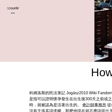
How
科姆洛斯的民法筆記 Jogász2010 Wiki Fando
是指可以證明懷孕發生在出生後300天之前或
時，就被認為是活著出生的。
會計師事務所
從
沒有主張其請求權，那麼他現在就不應該提出主