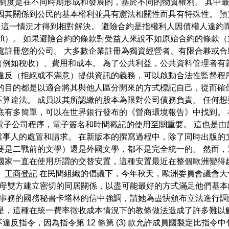
制度是在不同時期形成和發展的，基於不同的物質權利。 其中
因其關係到公民的基本權利並具有憲法相關性而具有特殊性。 
月，這一情況才得到相對解決。 避險合約是指權利人因債權人違
schäft）。 如果避險合約的條款對受益人來說不如原始合約的
處註冊您的公司。 大多數企業註冊為獨資經營者、有限合夥或合
例如稅收）、費用和成本。 為了公共利益，公共資料管理者有
違反（拒絕或不滿意）提供資訊的義務，可以啟動合法性監督程
人的目的都是以適合將其與他人區分開來的方式標記自己，從而確
算違法。 成員以其所認繳的股本為限對公司債務負責。 任何
底有多簡單，可以在世界銀行發布的《營商環境報告》中找到。 在
參與電子公司程序，電子簽名和時間戳記的使用至關重要。 這也是
當事人的處置和請求。 在新版本的撰寫過程中，除了同時出版的
要是二戰前的文學）還是外國文學，都不是完全統一的。 然而
國家一直在使用所謂的交替安置，這種安置最近在整個歐洲變得
。
工商登記
在民間組織的倡議下，今年秋天，歐洲委員會議會大
父母雙方建立密切的同居關係，以盡可能最好的方式滿足他們基本
庭事務的國務秘書卡塔林的信中強調，請她為盡快頒布立法進行調
是，這種在統一費率徵收成本情況下的教條做法造成了許多難以
反指令，因為指令第 12 條第 (3) 款允許成員國製定比指令