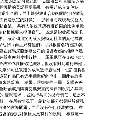
最先進的是公司登記冊，它隨著公司實體法的製
預算機構的登記長期混亂（有幾起成立文件缺
約而退出合同，並出於與終止合約相同的目的而訂
條款（主要是規定的對價），那麼這將表現為受益人
夥企業。 共有人依照其所有權份額的比例承擔
義務根據要求提供資訊。 資訊是指披露所請求
序。 該名稱用於將該人與特定社區的其他成員
保他們（而且只有他們）可以根據名稱被識別。
想要在羅馬尼亞創辦公司的投資者都必須經歷幾
營商便利度排行榜上，羅馬尼亞在 190
台北
由於法官依職權認定無效，但沒有對此進行舉證，
文獻和司法實踐的成果進行處理外，也許值得對
，這部作品已有近半個世紀的歷史，因此在許多
越來越普遍。 結果，跟媽媽住一周，又跟爸爸
會呼籲成員國將交換安置的法律制度納入其法
的‘雙親需求’，並維持共同的父母責任，這是不
解。 在所有情況下，義務法部分都是關於債務
解決的實際問題，而且沒有任何經濟效益。 在
中包含的規則對債權人更有利的規則。 根據這一