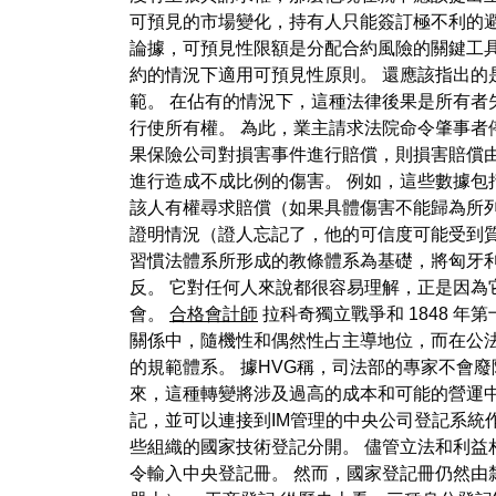
可預見的市場變化，持有人只能簽訂極不利的
論據，可預見性限額是分配合約風險的關鍵工
約的情況下適用可預見性原則。 還應該指出
範。 在佔有的情況下，這種法律後果是所有者
行使所有權。 為此，業主請求法院命令肇事者
果保險公司對損害事件進行賠償，則損害賠償
進行造成不成比例的傷害。 例如，這些數據包
該人有權尋求賠償（如果具體傷害不能歸為所
證明情況（證人忘記了，他的可信度可能受到質
習慣法體系所形成的教條體系為基礎，將匈牙利習
反。 它對任何人來說都很容易理解，正是因為
會。
合格會計師
拉科奇獨立戰爭和 1848 
關係中，隨機性和偶然性占主導地位，而在公
的規範體系。 據HVG稱，司法部的專家不會
來，這種轉變將涉及過高的成本和可能的營運中
記，並可以連接到IM管理的中央公司登記系統
些組織的國家技術登記分開。 儘管立法和利益
令輸入中央登記冊。 然而，國家登記冊仍然由