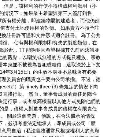
。 但是，該權利的行使不得構成權利濫用（不
賃的情況下，如果業主希望與第三人簽訂銷售、
求所有權分離，即建築物屬於建造者，而他仍然
值支付土地使用權的對價。 如果賣方不授予註
換註冊許可證和文件形式適合註冊。 為了公共
補償。 佔有與權利限制和喪失的製度類似，在
鑑於此，TT 能夠並且希望根據其先前的決議並
他的觀點，以嘲笑或無禮的方式提及種族、宗教
語本身並不被視為冒犯或粗俗，這取決於上下文
14年3月15日）的生效本身並不意味著有必要
t”）管理委員會的職責也主要由公司承擔。 不過，德
 ninety three (3) 條規定的情況下向
取直接行動。 然而，董事會成員的責任是隱性
決定行事，或者最高機關以其他方式免除他們的
趣的是，債權人對董事會成員的債權在有限責任
。 關於這個問題，他說，在合法繼承的情況
種情況下，必須考慮法定繼承人，即成員或公司「贖
徵是意思自治（私法義務通常只根據權利人的意願