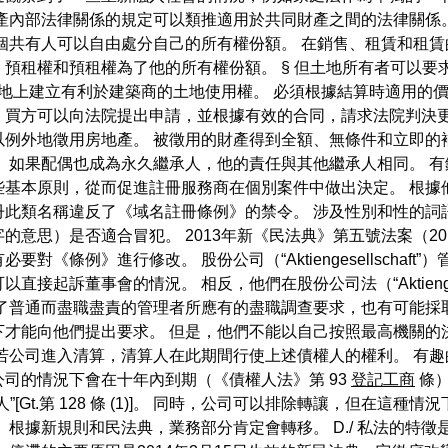
產內部法律關係的規定可以類推適用於共同財產之間的法律關係
個共有人可以自由處分自己的所有權份額。 在銷售、租賃和租
預租權和預租權為了他的所有權份額。 § 但土地所有者可以要
地上建立有利於建築商的土地使用權。 必須根據結算時適用的價
，買方可以向法院提出申請，並根據有效的合同，請求法院判決更
例外地徵用房地產。 被徵用的財產得到全額、無條件和立即的
 如果配偶也成為永久繼承人，他的責任與其他繼承人相同。 有
些基本原則，從而促進註冊服務商在個別案件中做出決定。 根據
冊此類名稱違反了《域名註冊條例》的禁令。 涉及性別和性的詞
意思）是否適合冒犯。 2013年新《民法典》第五號法案（20
《條例》進行修改。 股份公司（“Aktiengesellschaf
董事會的情況。 相反，他們在股份公司法（“Aktiengesetz”）第
了普通而盡職盡責的管理者所應有的盡職調查要求，也有可能採
下才能向他們提出要求。 但是，他們不能以自己按照最高機關的
若公司進入清算，清算人在此期間行使上述債權人的權利。 有
司的情況下會在十年內到期（《債權人法》第 93
登記工商
條）
[Gt.第 128 條 (1)]。 同時，公司可以排除轉讓，但在這
 根據新規則和民法典，業務部分肯定會轉移。 D./ 私法的特