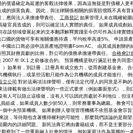
用的償還確定為延遲的客觀法律後果，因為這無疑是對債權人更有
成的損害負責。 因此，與法律關係相關的損害賠償既不具有普
害，應與法人承擔連帶責任。
工商登記
如果管理人未在職權範圍
高級官員造成的，則可以確定法人實體的責任。 如果成員或創
前在該領域發展起來的文本翻譯解釋實踐至今仍可作為法律實體如
個進口國的貨物可享有海關優惠待遇，平均稅率高達5%。 申請原
。 中國出口商必須申請原產地證明書Form AC。 由其成員創
按照其財務貢獻的比例，對公司的債務承擔連帶責任。
合格會計
007 年 IX.1 之前修改合約。 預算機構是執行滿足社會共
。）如果有，則註冊，註冊具有成立效力，從而創建基金會。 
共機構執行，或某些活動只能作為公共機構的成員才能進行。 
設立公司
對於這兩項法律聲明，僅有法定代理人的同意是不夠的
果法律載有做出法律聲明的一些正式要求（例如書面形式），則
 沒有人可以阻止這樣做，沒有人可以因此而處於不利地位，但沒
成員組成，如果成員人數少於50人，則常務董事為總裁。 教會
一個中央預算機構。 如果創辦人發現管理機構不依照基金會宗
來說，等待期包含著獲得權利的可能性，那麼我們談論的是期望
範圍內的詳細問題。 新民法典它將由書籍組成，而不是主要部分
，最近觀察到了一些重新融入社會的情況，例如家庭法作為單獨的一