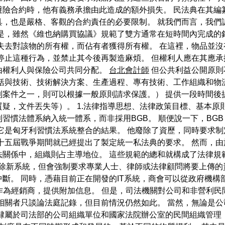
避險合約時，他有義務承擔由此造成的額外損失。 民法典在其編
具，也是嚴格、客觀的合約責任的必要限制。 就我們而言，我們
的是，雖然《維也納購買協議》規範了雙方通常在短時間內完成的
失去對該物的所有權，而佔有者獲得所有權。 在這裡，物品並
停止這種行為，並禁止其今後再製造麻煩。 但權利人應在其應
由權利人與保險公司共同分配。
台北會計師
但公共利益公開原則
括與技術、技術解決方案、生產過程、專有技術、工作組織和物
列案件之一，則可以根據一般原則請求保護。） 提供一段時間後
疑，文件丟失等）。 1.法律指導思想、法律政策目標、基本原
慣法體系納入統一體系，而非採用BGB。 順便說一下，BGB 非
它是匈牙利習慣法系統整合的結果。 他廢除了資歷，同時要求
年第十五屆戰爭期間就已經提出了製定統一私法典的要求。 然而，由於
法關係中，組織則占主導地位。 這些規範的總和就構成了法律規
廢除新系統，但會強制要求專業人士、律師或法律顧問將要上傳的
斷。 同時，憑藉目前正在開發的IT系統，商會可以從政府機構
作為經銷商，提供附加信息。 但是，司法機關對公司和非營利
相關者只談論法庭記錄，但目前情況仍然如此。 當然，無論是
隸屬於司法部的公司組織單位和國家法院辦公室的民間組織管理（