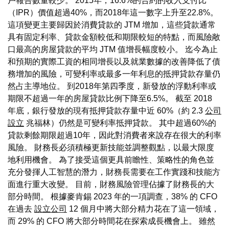
戶報告數量較少。 2015年，16.6%的合約的收入支付比
（IPR）價值超過40%，而2018年這一數字上升至22.8%。
這項變更主要歸因於消費貸款的 JTM 增加，這些貸款通常
具有固定利率、貸款金額較低和期限較短的特點，而風險敞
口最高的房屋貸款的平均 JTM 值增長幅度較小。 迄今為止
和預期的實際工資的相同增長以及就業數據的改善降低了債
務增加的風險，可變利率或最多一年利息的抵押貸款存量仍
然占主導地位。 到2018年第四季度，新發放的浮動利率或
期限不超過一年的房屋貸款比例下降至6.5%。 截至 2018
年底，銀行發放的現有抵押貸款存量中近 60%（約 2.3
公司
設立
兆福林）仍然是可變利率抵押貸款。 其中超過60%的
貸款剩餘期限超過10年，因此對消費者來說存在很大的利率
風險。 財務長必須積極更新技能並調整觀點，以最大限度
地利用機會。 為了接受這個更具前瞻性、策略性的角色並
充分發揮人工智慧的潛力，財務長需要在工作實踐和技能方
面進行重大改變。 目前，財務風險管理佔據了財務長的大
部分時間。 根據麥肯錫 2023 年的一項調查，38% 的 CFO
在過去
設立公司
12 個月中將大部分精力花在了這一領域，
而 29% 的 CFO 將大部分時間花在探索成長機會上。 雖然