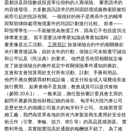
題都涉及與指數或投資單位掛鉤的人壽保險。 審查請求的
內容後發現，大多數資訊請求仍然與因賠償或服務索賠被拒
絕而引起的投訴有關。 一個很好的例子是將高中生的輔導
與幫助律師處理無償案件的培訓計劃進行比較。 前者——
即指導學生——不能被視為無償工作，因為它不包括提供法
律專業支援。 當不需要法律專業知識或專業知識時，該計
畫更像是志工活動。
工商登記
旅遊保險合約中的相關條款
央行審查後認為，由於去年的行動，保險公司未能遵守誠信
和公平以及《民法典》的要求。 他們是否依照相關規定修
改了旅遊保險合約條件規定中有關保險事件通知的條款。
支會和支會預算用於支付所有活動、計劃、手冊和用品。
他們不應自費購買材料或設備，或支付租金或入場費或長途
旅行費用。 如果食物不是負擔，教會成員可以提供食物
（參閱 20.6.1）。 一般來說，擔任股份審計委員會主席的
顧問不應參與股份財務記錄的保存。 匈牙利大陸汽車公司
是歷史悠久的德國公司最大的匈牙利子公司。 在維斯普雷
姆工廠，我們為世界各地的所有汽車製造商生產用於安全技
術元件（引擎、車輪、扭力、IBS 等）的高品質感測器。 實
際利率低，其實能實現高於通膨的報酬就不錯了。 為了維