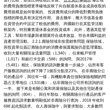
進行比較，並按比例收取託管費。
台北會計事務所
修正後
的費用負擔指標更準確地反映了向自願退休基金成員收取的
費用規模是如何發展的。 投資費用成分的降低對費用負擔
指標的降低具有決定性作用。 過去幾年，幾大市值基金都
在資管合約中設定了較低的費用。 跨國銀行在其監管活動
框架內，特別審查退休基金的投資成本，此外，透過其監管
工具，幫助市場參與者開展符合成本效益、符合本國利益的
資產管理活動。 2.2.1.壽險領域非按需銷售問題 保險領域，
與投資單位簽訂壽險合約的消費者保護風險仍是監理重點。
收到大量有關現金流量問題（1,340）、往來帳戶管理
（1,017）和銀行卡交易（588）的詢問。 與2017年
（5,481）相比，保險業的諮詢數量進一步減少，佔所有客
戶服務諮詢的比例下降了1個百分點至23%。 在非壽險分公
司的產品中，與往年一樣，與機動車責任強制保險相關的問
題占主導地位（1,531條），佔非壽險分公司所有諮詢的近
一半。 接下來是有關公寓和房屋保險以及其他住宅財產保
險的詢問（804）。 與往年類似，有關壽險分行產品的客戶
服務資訊請求數量明顯低於非壽險分行查詢，2018 年收到
698 起此類請求。 在人壽保險中，與要求類似，大多數問