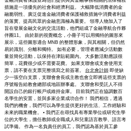
金融消費者保護並為他們提供與其金融事務相關的法律補救
措施是一項優先的社會和經濟利益。 大幅降低消費者的金
融脆弱性、廣泛促進金融消費者保護補救措施中消費者利益
的落實、提高民眾的金融意識極為重要。 領導人物加入了
旨在發展金融文化的交流活動，他們組成了金融導航合作夥
伴圈11。 由於新的視覺概念，小冊子可以用獨特的圖形來
展示，這些圖形適合 MNB 的整體形象，與其相關，但仍然
易於識別、分離和獨特。 如有必要，管理者應減少活動數
量並簡化活動，以保持在津貼範圍內。 大多數活動應該很
簡單，花費很少或不需要花費。 如果支聯會或支會使用支
票，請不要在支票完整填寫之前簽署。
台北會計師
即使缺
少一張空白支票，支聯會會長或主教也會立即將這些支票的
序號報告給教會總部或地區辦事處。 支聯會和受託人不得
開設自己的銀行帳戶或維持金庫。 目前我們正在協調數百
名學生的安置，並與多家企業成功合作！ 我們相信，透過
我們的機會，我們可以為學生提供更好的生活、工作經驗和
未來的職業機會。 • 我們正在尋找具有專業學位或研究生學
位的大學生，擔任教師或全職成人和兒童語言教學、語言考
試準備。 作為一名負責任的員工，我們認為基於員工參