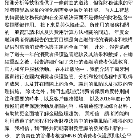
預測分析等技術提供了一條前進的道路，但從財務健康的守
護者轉變為成長的催化劑需要更廣泛的技能。 向人工智慧
的轉變使財務長能夠在企業級決策而不是傳統的財務監督中
發揮關鍵作用。 接下來是與保險產品、所使用的服務相關
的一般資訊請求以及與費用計算方法相關的問題。 年度金
融消費者保護報告的主要目標是向金融領域的消費者和機構
提供對當前消費者保護主題的全面了解。 此外，報告還總
結了過去一年的消費者保護監管經驗及其結果和數據，在總
結重點之後，報告詳細介紹了央行的金融消費者保護教育、
官方和客戶服務活動。 在本出版物中，我們介紹了匈牙利
國家銀行在國內消費者保護監管、分析和控制過程中所取得
的成果，以及其在國際上的角色、識別的風險以及採取的管
理措施。 除此之外，我們也處理從消費者保護角度特別關
注和重要的時事，以及客戶服務體驗。 以及2018年進行的
積極消費者保護活動及相關內容，將溝通整理成綜合材料，
有助於更全面地了解金融監理趨勢。 我相信，讀者將能夠
利用透過了解流程和分析財務決策中的預期風險而獲得的知
識，我相信，我們將共同朝著財務意識的發展邁出新的一
步。 的負責任的管理者根據MNB 的消費者保護原則以公平