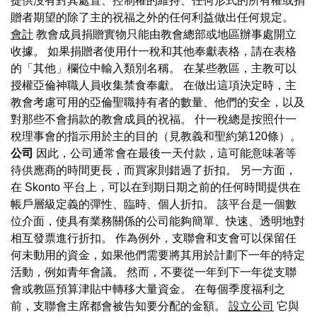
提供沒有對其處置、控制權的維持、任何形式的所有權或捐
贈者期望的除了主的祝福之外的任何利益做出任何規定。
會計
教會成員捐贈實物只能由教會總部或地區辦事處開立
收據。 如果捐贈者使用什一稅和其他奉獻表格，請在表格
的「其他」欄位中輸入類別名稱。 在某些教區，主教可以
授權亞倫神職人員收集禁食奉獻。 在做出這項決定時，主
教會考慮可用的亞倫聖職持有者的數量、他們的安全，以及
對那些不會捐款的教會成員的祝福。 什一稅總是按照什一
稅理事會的指示用於主的目的（見教義和聖約第120條）。
公司
因此，公司通常會在最後一天付款，這可能意味著等
待供應商的時間更長，而買家則錯過了折扣。 另一方面，
在 Skonto 平台上，可以在到期日期之前的任何時間提供在
帳戶層級定義的彈性、臨時、個人折扣。 該平台是一個數
位介面，使具有業務關係的公司能夠簡單、快速、透明地對
相互發票進行折扣。 作為例外，支聯會和支會可以保留任
何未動用的資金，如果他們需要將其用於計劃下一年的特定
活動，例如青年會議。 然而，不要從一年到下一年從支聯
會或教區預算津貼中轉移大量資金。 在每個季度福利之
前，支聯會主席都會被告知要分配的金額。
設立公司
它與