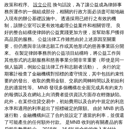
政策和程序。
設立公司
換句話說，為了讓公益成為律師事
務所運作的一個組成部分，相關的行政方面必須盡可能地融
入現有的辦公基礎設施中。 透過採用已經行之有效的機
制，該辦公室可以更有效地處理公益案件和相關管理。 良
好的整合結構使律師的公益實踐更加方便，並幫助客戶獲得
高品質的服務。 公益法律工作雖然由於上述原因至關重
要，但仍應與非法律志願工作或其他形式的慈善事業區分開
來。 在製定律師事務所的公益項目結構時，將公益工作與
其他形式的志願服務和慈善事業分開非常重要（即使是同一
個人協調，例如公益法律工作和志願者活動）。 央行的定
期審計檢查了金融機構對招標的遵守情況，其中包括約束性
要約的發出、收取的費用金額、交易的周轉時間以及初始利
息的適當性等。 MNB 發現多個機構在全面完成具有約束力
的報價以及在網站上向消費者提供資訊方面存在輕微缺陷。
此外，在某些信貸交易中，初始費用以及合約中規定的利息
水準和適用的利率超出了招標確定的限額。 由於 MNB 的迅
速行動，金融機構糾正了合約並設定了適當的利率，並償還
了可能產生的任何額外付款。 是MNB 收到的有關產品的客