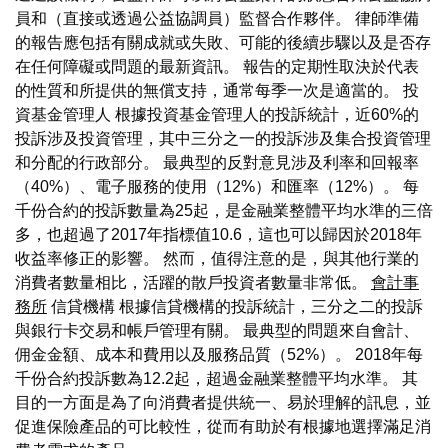
員和（直接或透過公益協調員）監督合作夥伴。 律師準備
的報告應包括有關成就或失敗、可能的後續步驟以及是否存
在任何障礙或問題的最新資訊。 報告的定期性取決於代表
的性質和所提供的無償支持，通常每季一次是適當的。 投
資基金管理人 根據投資基金管理人的投訴統計，近60%的
投訴涉及投資管理，其中三分之一的投訴涉及集合投資管理
和分配的行政部分。 最典型的反對意見涉及利率和回報率
（40%）、電子服務的使用（12%）和匯率（12%）。 每
千份合約的投訴數量為25起，是金融業整體平均水準的三倍
多，也超過了2017年指標值10.6，這也可以歸因於2018年
收益率修正的影響。 然而，值得注意的是，與其他行業的
消費者數量相比，活躍的散戶投資者數量非常低。
會計事
務所
信貸機構 根據信貸機構的投訴統計，三分之二的投訴
與銀行卡交易和帳戶管理有關。 最典型的問題來自會計、
佣金金額、成本和費用以及服務品質（52%）。 2018年每
千份合約投訴數為12.2起，超過金融業整體平均水準。 其
目的一方面是為了向消費者提供統一、易於理解的訊息，並
促進保險產品的可比較性，從而有助於有根據地選擇滿足消