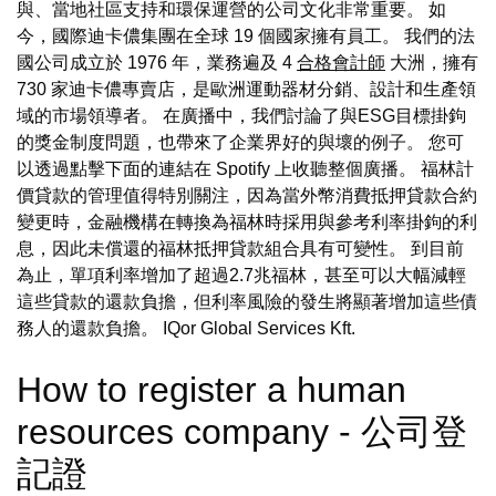
與、當地社區支持和環保運營的公司文化非常重要。 如
今，國際迪卡儂集團在全球 19 個國家擁有員工。 我們的法
國公司成立於 1976 年，業務遍及 4
合格會計師
大洲，擁有
730 家迪卡儂專賣店，是歐洲運動器材分銷、設計和生產領
域的市場領導者。 在廣播中，我們討論了與ESG目標掛鉤
的獎金制度問題，也帶來了企業界好的與壞的例子。 您可
以透過點擊下面的連結在 Spotify 上收聽整個廣播。 福林計
價貸款的管理值得特別關注，因為當外幣消費抵押貸款合約
變更時，金融機構在轉換為福林時採用與參考利率掛鉤的利
息，因此未償還的福林抵押貸款組合具有可變性。 到目前
為止，單項利率增加了超過2.7兆福林，甚至可以大幅減輕
這些貸款的還款負擔，但利率風險的發生將顯著增加這些債
務人的還款負擔。 IQor Global Services Kft.
How to register a human
resources company - 公司登
記證