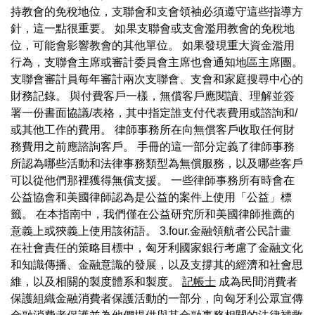
持教會的免稅地位，支聯會和支會領袖必須遵守這些指導方
針，這一點很重要。 如果支聯會或支會濫用教會的免稅地
位，可能會影響教會的其他單位。 如果發現重大資金濫用
行為，支聯會主席或審計委員會主席也會通知地區主席團。
支聯會審計員每年審計兩次支聯會、支會和家庭搜尋中心的
財務記錄。 與付費客戶一樣，無償客戶應閱讀、理解並簽
署一份書面協議/表格，其中指定誰支付代表費用或諮詢和/
或其他工作的費用。 律師事務所在向無償客戶收取任何財
務費用之前應諮詢客戶。 手冊的這一部分定義了律師事務
所認為哪些活動和法律事務類型為無償服務，以及哪些客戶
可以從他們那裡獲得無償支援。 一些律師事務所有時會在
公益協會和美國律師認為是公益的案件上使用「公益」標
籤。 在本指南中，我們僅在公益研究所和美國律師推薦的
意義上或狹義上使用該術語。 3.four.金融領航者公民計畫
在社會責任的策略目標中，匈牙利國家銀行考慮了金融文化
和知識傳播、金融意識的發展，以及支撐其的經濟和社會思
維，以及相關的製度體系和製度。
記帳士
成為民間消費者
保護組織金融消費者保護活動的一部分，向匈牙利公眾宣傳