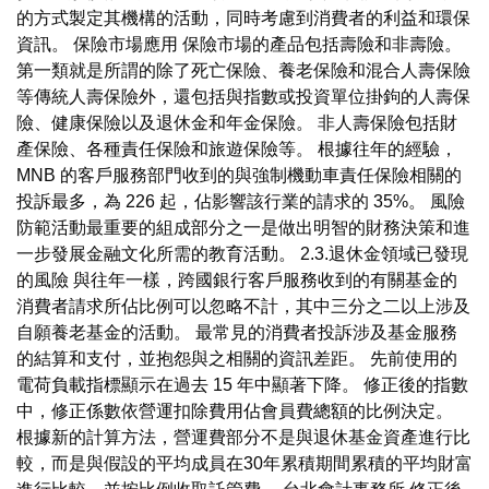
的方式製定其機構的活動，同時考慮到消費者的利益和環保
資訊。 保險市場應用 保險市場的產品包括壽險和非壽險。
第一類就是所謂的除了死亡保險、養老保險和混合人壽保險
等傳統人壽保險外，還包括與指數或投資單位掛鉤的人壽保
險、健康保險以及退休金和年金保險。 非人壽保險包括財
產保險、各種責任保險和旅遊保險等。 根據往年的經驗，
MNB 的客戶服務部門收到的與強制機動車責任保險相關的
投訴最多，為 226 起，佔影響該行業的請求的 35%。 風險
防範活動最重要的組成部分之一是做出明智的財務決策和進
一步發展金融文化所需的教育活動。 2.3.退休金領域已發現
的風險 與往年一樣，跨國銀行客戶服務收到的有關基金的
消費者請求所佔比例可以忽略不計，其中三分之二以上涉及
自願養老基金的活動。 最常見的消費者投訴涉及基金服務
的結算和支付，並抱怨與之相關的資訊差距。 先前使用的
電荷負載指標顯示在過去 15 年中顯著下降。 修正後的指數
中，修正係數依營運扣除費用佔會員費總額的比例決定。
根據新的計算方法，營運費部分不是與退休基金資產進行比
較，而是與假設的平均成員在30年累積期間累積的平均財富