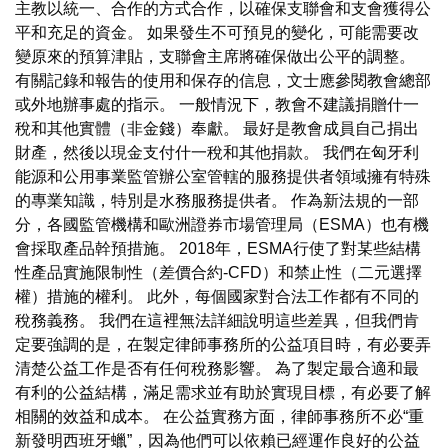
主教以統一、合作的方式合作，以確保支聯會和支會獲得公
平和充足的資金。 如果發生不可預見的變化，可能需要改
變原來的預算津貼，支聯會主席將確保做出公平的調整。
有關記錄和報告的使用和保存的信息，文士應參閱教會總部
或外地辦事處的指示。 一般情況下，教會不建議捐贈什一
稅和其他實體（非金錢）奉獻。 最好是教會成員自己捐出
財產，然後以現金支付什一稅和其他捐款。 我們在匈牙利
能源和公用事業監管辦公室管轄的服務提供者領域擁有特殊
的專業知識，特別是水務服務提供者。 作為新法規的一部
分，各國監管機構和歐洲證券市場管理局（ESMA）也有機
會採取產品幹預措施。 2018年，ESMA行使了對某些結構
性產品實施限制性（差價合約-CFD）和禁止性（二元選擇
權）措施的權利。 此外，每個國家對合法工作都有不同的
稅務義務。 我們在這裡無法詳細說明這些差異，但我們肯
定要強調的是，在製定律師事務所的公益項目時，有必要弄
清楚公益工作是否有任何稅務影響。 為了製定最合適和最
有利的公益結構，滿足需求並有助於實現目標，有必要了解
相關的效益和成本。 在公益實務方面，律師事務所不必“重
新發明西班牙蠟”，因為他們可以依賴已經運作良好的公益