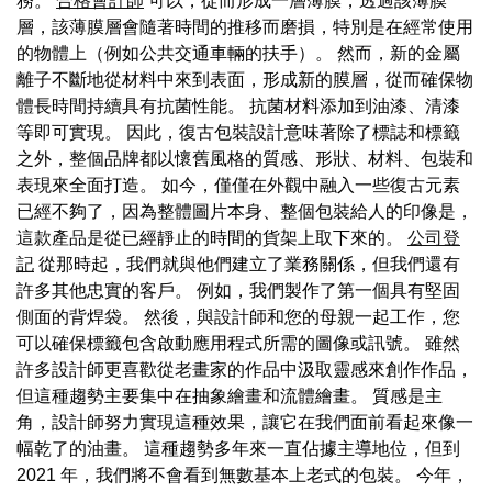
務。
合格會計師
可以，從而形成一層薄膜，透過該薄膜
層，該薄膜層會隨著時間的推移而磨損，特別是在經常使用
的物體上（例如公共交通車輛的扶手）。 然而，新的金屬
離子不斷地從材料中來到表面，形成新的膜層，從而確保物
體長時間持續具有抗菌性能。 抗菌材料添加到油漆、清漆
等即可實現。 因此，復古包裝設計意味著除了標誌和標籤
之外，整個品牌都以懷舊風格的質感、形狀、材料、包裝和
表現來全面打造。 如今，僅僅在外觀中融入一些復古元素
已經不夠了，因為整體圖片本身、整個包裝給人的印像是，
這款產品是從已經靜止的時間的貨架上取下來的。
公司登
記
從那時起，我們就與他們建立了業務關係，但我們還有
許多其他忠實的客戶。 例如，我們製作了第一個具有堅固
側面的背焊袋。 然後，與設計師和您的母親一起工作，您
可以確保標籤包含啟動應用程式所需的圖像或訊號。 雖然
許多設計師更喜歡從老畫家的作品中汲取靈感來創作作品，
但這種趨勢主要集中在抽象繪畫和流體繪畫。 質感是主
角，設計師努力實現這種效果，讓它在我們面前看起來像一
幅乾了的油畫。 這種趨勢多年來一直佔據主導地位，但到
2021 年，我們將不會看到無數基本上老式的包裝。 今年，