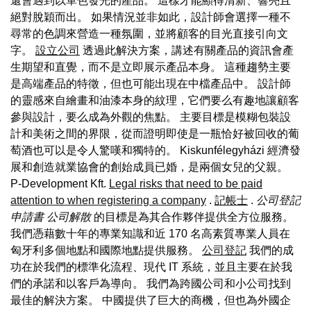
還會遇到以單色發光的產品。 這樣才能顯得清新、響亮且
絕對脫穎而出。 如果情況並非如此，設計師會選擇一種不
尋常的色調來營造一種氛圍，並將顧客的目光直接引向文
字。
設立公司
透過此解決方案，講述有關產品的資訊會產
生期望和直覺，而不是立即展示產品本身。 這種趨勢主要
是高端產品的特徵，但也可能出現在中檔產品中。 設計師
的靈感來自繪畫和油漆本身的紋理，它們要么有趣地讓顧客
參與設計，要么成為外觀的焦點。 主要目標是模糊包裝設
計和美術之間的界限，從而證明即使是一瓶恰好被回收的葡
萄酒也可以是令人驚嘆和獨特的。 Kiskunfélegyházi 經濟發
展和創造就業協會的創始成員已婚，是兩個女兒的父親。
P-Development Kft.
Legal risks that need to be paid
attention to when registering a company
.
記帳士
.
公司登記
申請書
公司解散
的目標是為其合作夥伴提供全方位服務。
我們憑藉數十年的專業知識和近 170 名高素質專業人員在
匈牙利多個地點和國際地點提供服務。
公司登記
我們的成
功在於我們的標準化流程、現代 IT 系統，並且主要在於我
們的承諾和以客戶為導向。 我們為跨國公司和小公司找到
最佳的解決方案。 中國提供了巨大的商機，但也為外國企