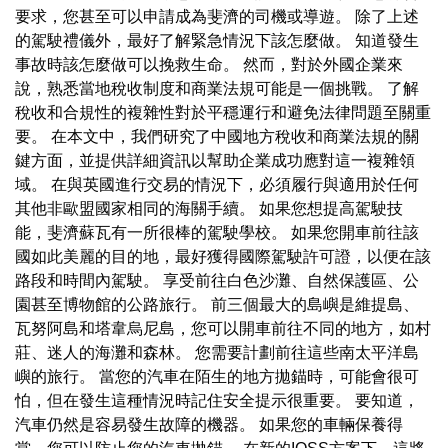
要求，您甚至可以申請成為斐濟的司機或導遊。 除了上述
的駕駛禮儀外，最好了解緊急情況下該怎麼做。 知道發生
事故時該怎麼做可以挽救生命。 然而，對於外國企業來
說，熟悉當地稅收制度和商業法規可能是一個挑戰。 了解
稅收和合規性的複雜性對於平穩運行和避免法律問題至關重
要。 在本文中，我們研究了中國地方稅收和商業法規的關
鍵方面，並提供詳細資訊以幫助企業成功應對這一複雜領
域。 在與英國進行交易的情況下，必須履行與適用於任何
其他非歐盟國家相同的海關手續。 如果您想提高駕駛技
能，斐濟蘇瓦有一所很棒的駕駛學校。 如果您開車前往該
國如此美麗的目的地，最好獲得國際駕駛許可證，以便在該
路段和時間內駕駛。 享受前往白色沙灘、自然保護區、公
園甚至博物館的公路旅行。 前三個最大的島嶼是維提島、
瓦努阿島和塔韋烏尼島，您可以開車前往不同的地方，如村
莊、迷人的海灘和森林。 您需要計劃前往這些南太平洋島
嶼的旅行。 當您的汽車在陌生的地方拋錨時，可能會很可
怕，但在發生這種情況時記住安全提示很重要。 要知道，
汽車仍然是容易發生故障的機器。 如果您的車輛保養得