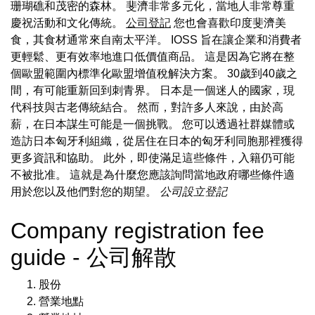
珊瑚礁和茂密的森林。 斐濟非常多元化，當地人非常尊重
慶祝活動和文化傳統。
公司登記
您也會喜歡印度斐濟美
食，其食材通常來自南太平洋。 IOSS 旨在讓企業和消費者
更輕鬆、更有效率地進口低價值商品。 這是因為它將在整
個歐盟範圍內標準化歐盟增值稅解決方案。 30歲到40歲之
間，有可能重新回到刺青界。 日本是一個迷人的國家，現
代科技與古老傳統結合。 然而，對許多人來說，由於高
薪，在日本謀生可能是一個挑戰。 您可以透過社群媒體或
造訪日本匈牙利組織，從居住在日本的匈牙利同胞那裡獲得
更多資訊和協助。 此外，即使滿足這些條件，入籍仍可能
不被批准。 這就是為什麼您應該詢問當地政府哪些條件適
用於您以及他們對您的期望。
公司設立登記
Company registration fee
guide - 公司解散
股份
營業地點