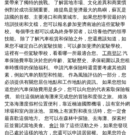
業帶來了獨特的挑戰。 了解當地市場、文化差異和商業慣
例對於成功至關重要。 維提島是斐濟最大的島嶼，蘇瓦是
該國的首都、主要港口和商業城市。 如果您想學習最好的
培訓技術和文檔，您可以報名參加斐濟南迪的這些駕駛學
校。 每個學生都可以成為終身學習者，以培養他們的領導
技能。 除了了解汽車租賃和保險之外，您還應該知道，如
果您不確定自己的駕駛技能，可以參加斐濟的駕駛學校。
這裡有一些駕駛學校，看看哪一所最適合您。
工商登記
汽
車保險費率取決於您的年齡、駕駛歷史、承保範圍以及您租
車時獲得的保險福利。 申請汽車保險時還需要考慮其他因
素，例如汽車的類型和性能。 作為風險評估的一部分，您
必須提供有關您居住地點和工作地點的資訊。 如果您想知
道您的汽車保險費用是多少，您可以向您的代表索取保險報
價。 前往這個納迪海灘來完成您的冒險和度假之旅。 維洛
艾洛海灘度假村位置便利，靠近楠迪國際機場，設有室外網
球場和室內游泳池。 當晚上有派對和夜生活時，您一定會
最喜歡這個地方。 您可以在森林中探險、去海灘、探索村
莊並嘗試當地美食。
會計
除了這些活動之外，如果您發現
自己處於這樣的地方，您還可以申請居留權。 如果您符合