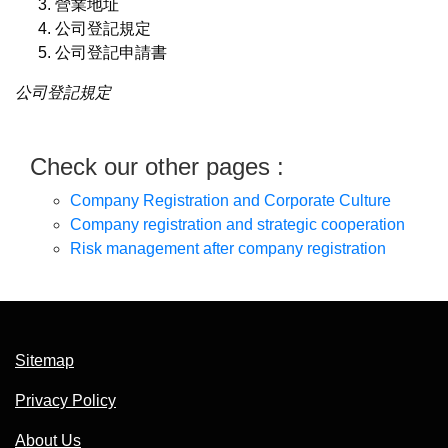
營業地址
公司登記規定
公司登記申請書
公司登記規定
Check our other pages :
Company Registration and Corporate Culture
Company registration and strategic cooperation
Risk management after company registration
Sitemap
Privacy Policy
About Us