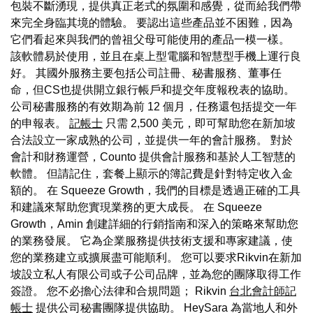
包裝不斷湧現，提供真正老式的氛圍和感覺，從而給我們帶
來完全身臨其境的體驗。 要認出這些產品並不困難，因為
它們看起來與我們的曾祖父母可能使用的產品一模一樣。
該軟體易於使用，並且在桌上型電腦和智慧型手機上運行良
好。 其國外服務主要包括公司註冊、秘書服務、董事任
命，但CS也提供開立銀行帳戶和提交年度報稅表的協助。
公司秘書服務的有效期為前 12 個月，任務還包括提交一年
的申報表。
記帳士
只需 2,500 美元，即可幫助您在新加坡
合法設立一家成熟的公司，並提供一年的會計服務。 對於
會計和財務運營，Counto 提供會計服務和基於人工智慧的
軟體。 但請記住，套餐上顯示的簿記費是針對特定收入金
額的。 在 Squeeze Growth，我們的目標是透過正確的工具
和建議來幫助您實現業務的更大成長。 在 Squeeze
Growth，Amin 創建詳細的行銷指南和深入的策略來幫助您
的業務發展。 它為企業服務提供技術支援和專家建議，使
您的業務建立或擴展盡可能順利。 您可以要求Rikvin在新加
坡設立私人有限公司或子公司品牌，並為您的團隊取得工作
簽證。 您不必擔心法律和合規問題； Rikvin
台北會計師記
帳士
提供公司秘書團隊提供協助。 HeySara 為當地人和外