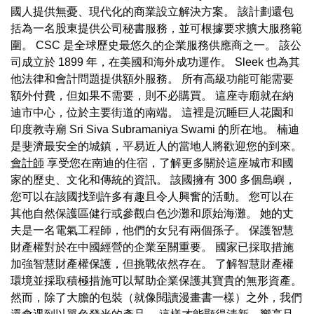
國人提供無憂、現代化的商業設立解決方案。 該計劃還包
括為一名股東提供公司秘書服務，並可根據要求擴大服務範
圍。 CSC 是全球歷史最悠久的企業服務供應商之一。 該公
司成立於 1899 年，在美國和海外成功運作。 Sleek 也為其
他法律和會計問題提供額外服務。 所有高級功能可能需要
額外付費，但如果不需要，則不必購買。 這座寺廟就在納
迪市中心，位於主要街道的南端。 這裡是沉睡巨人花園和
印度教寺廟 Sri Siva Subramaniya Swami 的所在地。 楠迪
是斐濟最安全的城鎮，平易近人的當地人將歡迎您的到來。
會計師
享受您在南迪的住宿，了解更多關於這座城市和國
家的歷史、文化和傳統的資訊。 該國擁有 300 多個島嶼，
您可以在該國找到許多有趣且令人興奮的活動。 您可以在
其他自然保護區健行或參觀白色沙灘和原始海灘。 她的丈
夫是一名電氣工程師，他們的女兒有兩個孫子。 保護智慧
財產權對於在中國經營的企業至關重要。 國家已採取措施
加強智慧財產權保護，但挑戰依然存在。 了解智慧財產權
環境並採取積極措施可以幫助企業保護其寶貴的無形資產。
然而，除了大膽的包裝（就像閱讀漫畫書一樣）之外，我們