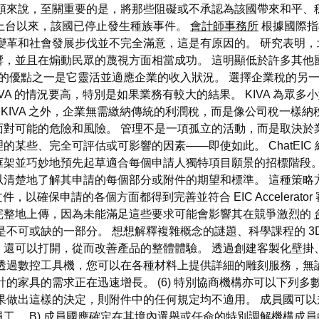
其頓來說，至關重要的是，將那些阻礙或不承認為該國帶來和平、
屆政府上台以來，該國已停止發生種族事件。
會計師事務所
根據國際指
變革和社會發展步伐並不完全滿意，這是有原因的。 研究表明，
，並且在煽動民眾的蔑視方面相當成功。 這明顯低於許多其他國家
O 的優點之一是它靈活並適應企業的收入狀況。 選擇企業稅的另
VA 的情況要高，特別是如果業務有較大的結果。 KIVA 為眾
 KIVA 之外，企業無需繳納傳統的利潤稅，而是像公司稅一樣
面對可能的危險和風險。 管理不是一項孤立的活動，而是取決於
某些、完全可評估或可影響的因素——即使如此。 ChatEI
框架並巧妙地預先起草適合每個申請人獨特項目願景的招標階段。
清楚地了解其申請的每個部分或附件的期望和標準。 這種策略
件，以確保申請的各個方面都得到完善並符合 EIC Accelerat
完整地上傳，因為未能滿足這些要求可能會影響其在競爭激烈的
不可或缺的一部分。 想想解釋複雜概念的謎題、科學課程的 3D
，還可以打開，從而改善產品的整體體驗。 透過創建客製化壁掛
 透過數控工具機，您可以在各種材料上提供詳細的雕刻服務，無
計的家具的需求正在迅速增長。 (6) 特別協商機構亦可以下列
果做出這樣的決定，則附件中的任何規定均不適用。 成員國可
工。 B) 成員國應確定在其境內選舉或任命的特別調解機構成