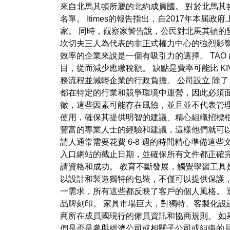
來自北馬其頓所屬的北約成員國。 對於北馬
名單。 Itimes的報告指出，自2017年本
家。 同時，觀察家警告說，公民對北馬其頓的
坎切夫三人為代表的非正式權力中心的強烈影響
效率的企業來說是一個有吸引力的選擇。 TA
目，從而減少應繳稅額。 缺點是費率可能比 KI
務流程並減輕企業的行政負擔。
公司設立
除了
都在特定的行業和競爭環境中運營，因此必須
徵，這些因素可能存在風險，並且並不代表管理的
使用，確保其提供明智的建議、精心組織招標
豐富的專業人士的經驗和建議，這樣他們就可以
請人通常需要花費 6-8 週的時間精心準備這些文
入口網站的截止日期，並確保所有文件都正確
請資格和成功。 教育不斷發展，觸覺學習工具是
以設計和製造獨特的包裝，不僅可以提供保護
一需求，所有這些都反映了客戶的個人風格。
品牌刻印。 家具市場巨大，對獨特、客製化設
商所在成員國現行的僱員資訊和協商規則。 如
們是否是參與經濟公司或相關子公司或組織的員