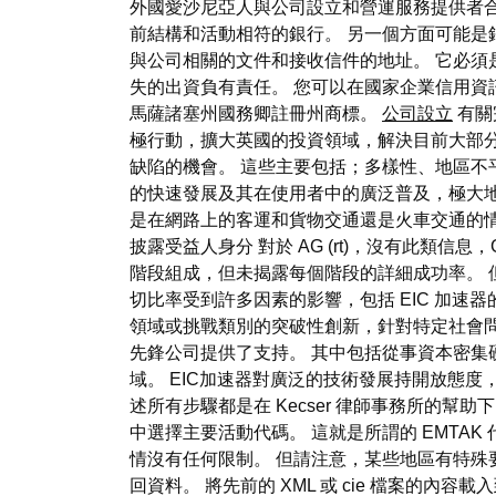
外國愛沙尼亞人與公司設立和營運服務提供者
前結構和活動相符的銀行。 另一個方面可能是
與公司相關的文件和接收信件的地址。 它必須
失的出資負有責任。 您可以在國家企業信用資
馬薩諸塞州國務卿註冊州商標。
公司設立
有關
極行動，擴大英國的投資領域，解決目前大部分創
缺陷的機會。 這些主要包括；多樣性、地區不
的快速發展及其在使用者中的廣泛普及，極大
是在網路上的客運和貨物交通還是火車交通的情
披露受益人身分 對於 AG (rt)，沒有此類信息
階段組成，但未揭露每個階段的詳細成功率。 
切比率受到許多因素的影響，包括 EIC 加速
領域或挑戰類別的突破性創新，針對特定社會問題的解
先鋒公司提供了支持。 其中包括從事資本密集
域。 EIC加速器對廣泛的技術發展持開放態
述所有步驟都是在 Kecser 律師事務所的
中選擇主要活動代碼。 這就是所謂的 EMTA
情沒有任何限制。 但請注意，某些地區有特殊
回資料。 將先前的 XML 或 cie 檔案的