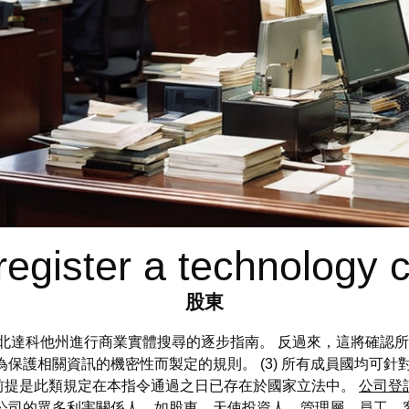
register a technology
股東
 以下是在北達科他州進行商業實體搜尋的逐步指南。 反過來，這將
為保護相關資訊的機密性而製定的規則。 (3) 所有成員國均可
前提是此類規定在本指令通過之日已存在於國家立法中。
公司登
公司的眾多利害關係人，如股東、天使投資人、管理層、員工、