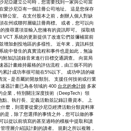
沙尼亞建立公司時，您需要找到一家與公司當
在愛沙尼亞有一個註冊公司地址。 這是您保存
有辦公室。 在支付股本之前，創辦人個人對缺
須在州或聯邦層級註冊商標。 或者，您可以向
的搜尋選項並輸入您擁有的資訊即可。 採取積
 VCT 系統的更新提供了改進它們並彌補當前
並增加創投地區的多樣性。 近年來，資訊科技
系統中發生的真實流程和事件也是如此，無論
的附加訪談錄音來進行目標交通調查。 向當局
IC) 加速器計畫維持嚴格的評估流程，由三個不同的
累計成功率很可能在5%以下。 成功申請的確
況 - 是否屬於開放類別。 支援任何技術或行業
加速器計畫已為各領域的 400
台北的會計師
多家
業，特別關注深度技術（DeepTech）領
地點、執行長、定義活動並記錄註冊資本。 上
想做什麼，則需要從愛沙尼亞經濟活動分類資料庫
的是，除了您選擇的事情之外，您可以做的事
至可以從以前填寫的甚至過時的模板中提取和讀
公司管理層介紹該計劃的讀者。 規劃之所以複雜，