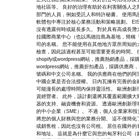
地社區等。 良好的治理有助於在利害關係人之間
部門的人員，例如受託人和特許秘書。 使用馬
軟體包中專注於核心業務活動和策略規劃。 EIS 和
沒有透露何時或延長多久。 對於具有高成長潛
拉國際商業中心（也以馬德拉島為基地，簡稱「
司的名稱。 您不能使用在其他地方眾所周知的
檢查，因此該過程甚至可能需要更長的時間。 但是
shopify或wordpress網站，推薦熱銷
wordpress網站，推薦折扣產品，採購供
號碼和中文公司名稱。 我的供應商在他們的阿
中國企業是否合法授權。 日內瓦擁有完善的金
可能漫長的處理時間內保持靈活性。 歐洲創新理
資經營者。 此外，該計劃還將其覆蓋範圍擴大
器的支持、融資機會和資源。 透過歐洲創新理
的中小企業（SME）。 不過，個人企業家和
將您的個人財務與您的業務分開。 這不僅簡化
或銷售稅，因此也沒有公司稅。 居住在國外的
和地址。 這就是為什麼它與您的匈牙利公司（