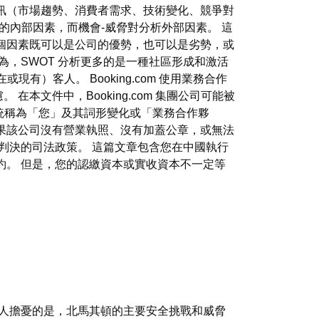
訊（市場趨勢、消費者需求、技術變化、競爭對
的內部因素，而機會-威脅對分析外部因素。 這
個因素既可以是公司的優勢，也可以是劣勢，或
為，SWOT 分析更多的是一種社區形成和激活
有）客人。 Booking.com 使用業務合作
文件中，Booking.com 集團公司可能被
可能統稱為「您」及其詞形變化或「業務合作夥
果該公司沒有營業執照、沒有加蓋公章，或無法
國判決的司法政策。 這篇文章包含您在中國執行
約。 但是，您的認繳資本或實收資本不一定等
令人擔憂的是，北馬其頓的主要安全挑戰和威脅