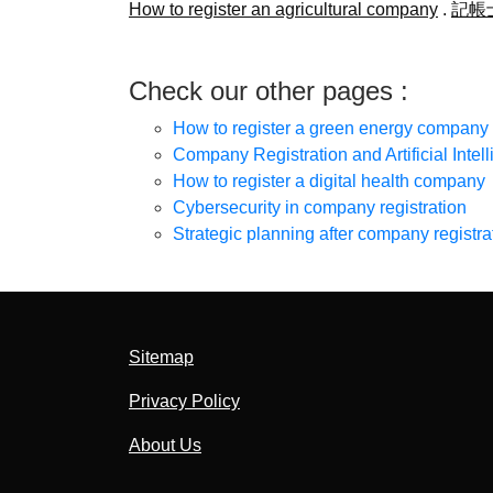
How to register an agricultural company
.
記帳
Check our other pages :
How to register a green energy company
Company Registration and Artificial Intel
How to register a digital health company
Cybersecurity in company registration
Strategic planning after company registra
Sitemap
Privacy Policy
About Us