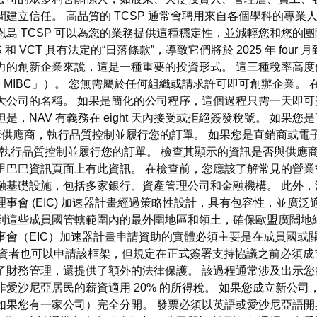
建立信任。 高品質的 TCSP 通常會聘用來自各個學科的專業
恩島 TCSP 可以為您的業務提供這種穩定性，並減輕您和您的
 VCT 具有法定的“日落條款”，導致它們將於 2025 年 fo
力的創新企業來說，這是一種重要的投資形式。 這三種稅率高
MIBC」）。 您無需屬於任何組織或請求許可即可創辦企業。
大公司的名稱。 如果是簡化的公司程序，這個過程只需一天即可
，NAV 有義務在 eight 天內接受或拒絕簽發稅號。 如果
產品，採購供應商，執行品質控制並履行您的訂單。 如果您是直銷商或電
應商，執行品質控制並履行您的訂單。 檢查其顯示的資訊是否與供
里巴巴資訊頁面上有此資訊。 在檢查前，您應該了解常見的營業
融基礎設施，包括多家銀行、資產管理公司和金融機構。 此外
事會 (EIC) 加速器計畫經過策略性設計，具有包容性，並廣
到這些成員國管轄範圍內的最外圍地區和領土，確保歐盟廣闊地緣政
事會（EIC）加速器計畫申請資助的實體必須主要是在成員國或
投資者也可以申請該框架，但規定在正式簽署支持協議之前必須成
了財務管理，還提供了額外的法律保護。 該過程通常涉及出示您的
非愛沙尼亞居民的薪資適用 20% 的所得稅。 如果您成立新公
如果您有一家公司）完全分開。 發票必須以英語或愛沙尼亞語開