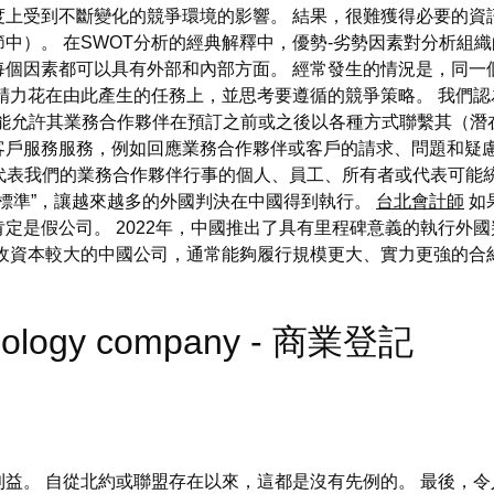
度上受到不斷變化的競爭環境的影響。 結果，很難獲得必要的資
中）。 在SWOT分析的經典解釋中，優勢-劣勢因素對分析組織
每個因素都可以具有外部和內部方面。 經常發生的情況是，同一
精力花在由此產生的任務上，並思考要遵循的競爭策略。 我們認
m 可能允許其業務合作夥伴在預訂之前或之後以各種方式聯繫其（潛在或現
服務服務，例如回應業務合作夥伴或客戶的請求、問題和疑慮。 在本
m」。 代表我們的業務合作夥伴行事的個人、員工、所有者或代表
和“標準”，讓越來越多的外國判決在中國得到執行。
台北會計師
如
定是假公司。 2022年，中國推出了具有里程碑意義的執行外
收資本較大的中國公司，通常能夠履行規模更大、實力更強的合
chnology company - 商業登記
益。 自從北約或聯盟存在以來，這都是沒有先例的。 最後，