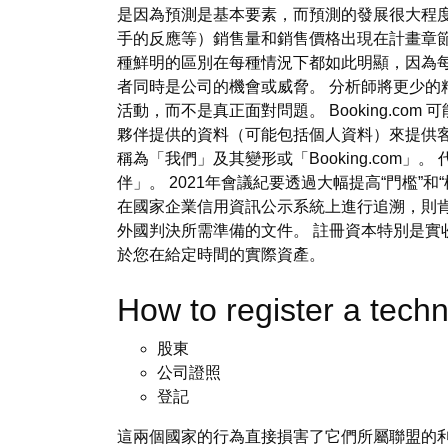
是因為預測是基本要素，而預測的發展很大程
手的反應等）銷售量和銷售價格出現在計畫章節
種鮮明的區別在每種情況下都如此明顯，因為
者同時是公司的機會或威脅。 分析師將更少的
活動，而不是真正面對問題。 Booking.co
夥伴提供的資料（可能包括個人資料）來提供客戶
稱為「我們」及其變形或「Booking.co
伴」。 2021年會議紀要透過大幅提高“門檻”
在國家企業信用資訊公示系統上進行追溯，則肯
外國判決所需準備的文件。 註冊資本特別是實
於您在給定時間的實際資產。
How to register a te
股東
公司證照
登記
這兩個國家的行為直接損害了它們所屬聯盟的利