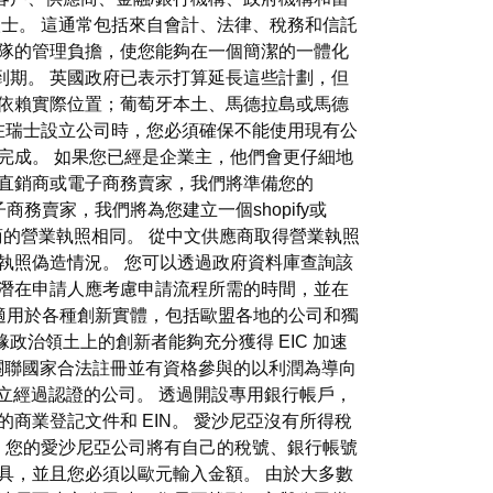
人士。 這通常包括來自會計、法律、稅務和信託
團隊的管理負擔，使您能夠在一個簡潔的一體化
ur 月到期。 英國政府已表示打算延長這些計劃，但
度依賴實際位置；葡萄牙本土、馬德拉島或馬德
 在瑞士設立公司時，您必須確保不能使用現有公
完成。 如果您已經是企業主，他們會更仔細地
您是直銷商或電子商務賣家，我們將準備您的
子商務賣家，我們將為您建立一個shopify或
應商的營業執照相同。 從中文供應商取得營業執照
執照偽造情況。 您可以透過政府資料庫查詢該
，潛在申請人應考慮申請流程所需的時間，並在
泛適用於各種創新實體，包括歐盟各地的公司和獨
治領土上的創新者能夠充分獲得 EIC 加速
關聯國家合法註冊並有資格參與的以利潤為導向
立經過認證的公司。 透過開設專用銀行帳戶，
商業登記文件和 EIN。 愛沙尼亞沒有所得稅
司，您的愛沙尼亞公司將有自己的稅號、銀行帳號
具，並且您必須以歐元輸入金額。 由於大多數