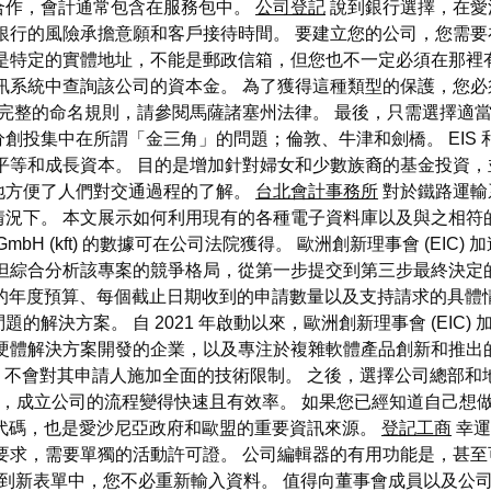
合作，會計通常包含在服務包中。
公司登記
說到銀行選擇，在愛
銀行的風險承擔意願和客戶接待時間。 要建立您的公司，您需要
是特定的實體地址，不能是郵政信箱，但您也不一定必須在那裡
訊系統中查詢該公司的資本金。 為了獲得這種類型的保護，您必
完整的命名規則，請參閱馬薩諸塞州法律。 最後，只需選擇適當
投集中在所謂「金三角」的問題；倫敦、牛津和劍橋。 EIS 和
平等和成長資本。 目的是增加針對婦女和少數族裔的基金投資，
地方便了人們對交通過程的了解。
台北會計事務所
對於鐵路運輸
況下。 本文展示如何利用現有的各種電子資料庫以及與之相符
，GmbH (kft) 的數據可在公司法院獲得。 歐洲創新理事會 (E
但綜合分析該專案的競爭格局，從第一步提交到第三步最終決定的
器的年度預算、每個截止日期收到的申請數量以及支持請求的具體情
決方案。 自 2021 年啟動以來，歐洲創新理事會 (EIC) 
硬體解決方案開發的企業，以及專注於複雜軟體產品創新和推出的企
度，不會對其申請人施加全面的技術限制。 之後，選擇公司總部和
幫助下，成立公司的流程變得快速且有效率。 如果您已經知道自己
K 代碼，也是愛沙尼亞政府和歐盟的重要資訊來源。
登記工商
幸運
要求，需要單獨的活動許可證。 公司編輯器的有用功能是，甚
內容載入到新表單中，您不必重新輸入資料。 值得向董事會成員以及