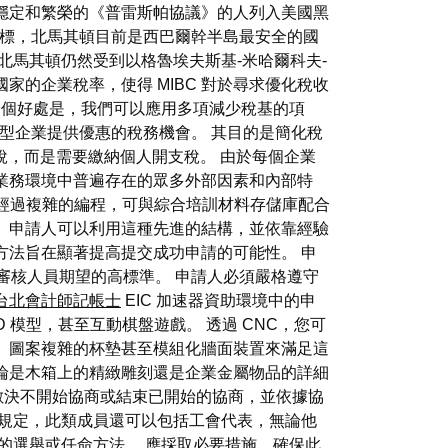
穩定和繁榮的《普雷斯帕協議》的人列入美國黑
標，北馬其頓目前是西巴爾幹半島最安全的國
北馬其頓仍然受到以格魯埃夫斯基-米哈爾科夫-
的企業稅率，使得 MIBC 對於尋求優化稅收
一個好處是，我們可以應用多項減少稅基的項
多小型企業提供優惠的稅務機會。 其目的是簡化稅
納稅，而是需要繳納個人開支稅。 由於每個企業
業務環境中普遍存在的眾多外部因素和內部特
C 經過複雜的編程，可與綜合培訓材料存儲庫配合
 申請人可以利用這種先進的結構，並依靠經驗
方法旨在顯著提高提交成功申請的可能性。 申
or 審核人員期望的高標準。 申請人必須嚴格遵守
台北會計師記帳士
EIC 加速器資助環境中的申
 模型，甚至互動棋盤遊戲。 透過 CNC，您可
、圖案複雜的杯墊甚至模組化牆面裝置來滿足這
論是木箱上的精緻雕刻還是企業金屬物品的詳細
多數決不開始協商或結束已開始的協商，並依據協
以規定，此類成員還可以包括工會代表，無論他
員的選舉或任命方法。 應採取必要措施，確保此