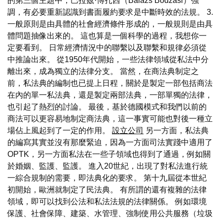
的第三個主題中，巴拉茲·博扎西（Balázs Bodzási）強
調，有必要重新認識到書面履約要求是中斷時效的法規。 3.
一般原則是由具體的社會經濟條件形成的，一般規則是由具
體問題抽像出來的。 這也算是一個科學的過程，我想你一
定要看到。 日常經濟情況中的聯繫以及聯繫和規律必須從
中推論出來。 從1950年代開始，一些法律領域從私法中分
離出來，成為獨立的法律分支。 當然，在商法典制定之
前，私法典的編制也已提上日程，關於是製定一部包括商法
在內的單一私法典，還是製定兩部法典，一部單獨的法律，
也引起了熱烈的討論。 最後，基於德國模式和我們以前的
商法可以更容易地制定商法典，這一事實可能也對後一種立
場佔上風起到了一定的作用。
設立公司
另一方面，私法典
的編寫其實並沒有那麼緊迫，因為一方面司法實踐中適用了
OPTK，另一方面私法在一些子領域也得到了通過，例如關
於婚姻、監護、監護。 進入20世紀，出現了對私法進行統
一綜合規制的需要，即法典化的要求。 第十九屆從本世紀
初開始，歐洲就制定了民法典。 有所謂的還有複雜的法律
領域，即可以找到公法和私法法規的法律關係。 例如環境
保護、社會保障、建築、水管理、強制使用公共服務（垃圾