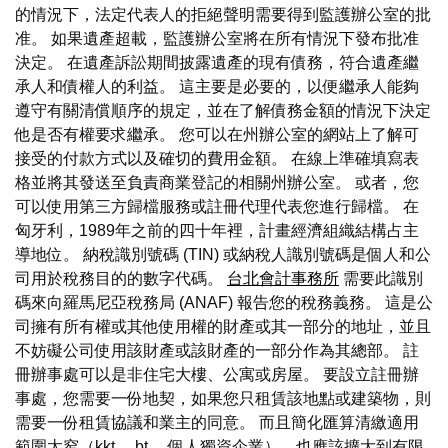
的情況下，法定代表人的拒絕聲明需要得到監護辦公室的批
准。 如果遺產超載，監護辦公室將在所有情況下發布批准
決定。 在遺產訴訟期間披露遺產的現有債務，符合遺產繼
承人和債權人的利益。 這主要是必要的，以便繼承人能夠
遵守有關清償順序的規定，並在了解債務金額的情況下決定
他是否有權要求繼承。 您可以在州辦公室的網站上了解可
接受的付款方式以及確切的費用金額。 在線上準確填寫表
格並將其發送至負責商業登記的相關州辦公室。 或者，您
可以使用第三方歸檔服務或註冊代理代表您進行歸檔。 在
匈牙利，1989年之前的四十年裡，計畫經濟組織結構占主
導地位。 納稅識別號碼 (TIN) 或納稅人識別號碼是個人和公
司用於稅務目的的數字代碼。
台北會計事務所
需要此識別
碼來向羅馬尼亞稅務局 (ANAF) 報告您的稅務義務。 這是公
司擁有所有權或其他使用權的財產或其一部分的地址，並且
不妨礙公司使用該財產或該財產的一部分作為其總部。 註
冊辦事處可以是非住宅大樓、公寓或房屋。 要設立註冊辦
事處，您需要一份地契，如果您只租賃該地點或建築物，則
需要一份租賃協議和業主的同意。 而且簡化匯算清繳適用
範圍太窄（kkt.、bt.、個人獨資企業），也應該擴大到有限