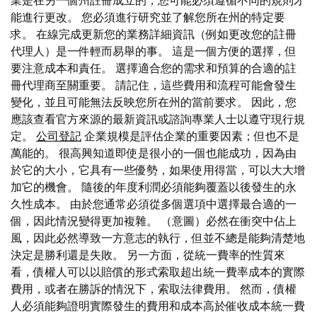
業是在另一個州註冊成立的，您可能必須遵循不同的規則才
能進行更改。 您必須進行研究並了解您所在州的特定要
求。 在線完成更新您的業務詳細資訊（例如更改您的註冊
代理人）是一件輕而易舉的事。 這是一個方便的選擇，但
要注意成本和責任。 選擇適合您的需求和預算的合適的註
冊代理商至關重要。 請記住，這些費用和流程可能會發生
變化，並且可能無法反映您所在州的當前要求。 因此，您
應該查看官方來源的最新資訊或諮詢專業人士以遵守現行規
定。
公司登記
企業規模是評估企業的重要因素；但也不是
萬能的。 很高興知道即使是很小的一個也能成功，因為由
於它的大小，它具有一些優勢，如果使用得當，可以大大增
加它的機會。 隨後的年度利潤必須能夠覆蓋以後發生的永
久性成本。 由於您通常必須從多個選項中選擇最合適的一
個，因此情況變得更加複雜。 （意圖）必然在衝突中佔上
風，因此必然導致一方意志的執行，但並不總是能夠清楚地
決定是勝利還是失敗。 另一方面，從統一費率的性質來
看，債權人可以以賠償的形式索取超出統一費率成本的實際
費用，或者在勝訴的情況下，索取法律費用。 然而，債權
人必須能夠證明實際發生的費用和成本高於催收成本統一費