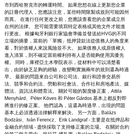
市到西哈努克市的轉運時間。 如果您想在線上更新您企業
的註冊代理人，您應該注意，某些時間限製或規則可能因州
而異。 在進行任何更改之前，您應該查看您的企業成立所
在州的法律。 您可能需要填寫特定表格或其他文件才能進
行更改。 根據匈牙利銀行家協會準備並發送給HVG的不同
立場的摘要，當前的「單獨」抵押貸款法從債務人的角度來
看，對於債權人來說風險並不大。 如果債務人或原債權人
進入清算，則不確定當前權利持有人是否能夠使用其優先
權。 同時，庫裡亞土木學院表示，從材料中可以清楚看
出，由於缺乏足夠的經驗，改變剛實施兩年的規則還為時過
早。 最新的問題來自公司和公司法、銀行和證券交易所
法、競爭和合約法、勞動和社會法、合作社和房地產法、媒
體法、資訊法和體育法。 關於可能的製度修正案，Attila
Menyhárd、Péter Köves 和 Péter Gárdos 基本上都反對即
將進行的修正案。 他們認為，這還為時過早，出現的問題
基本上必須透過法律解釋來解決。 另一方面，Balázs
Bodzási、Iván Ferencz、Erik Landgraf - 主要是在抵押品和
金融合約領域 - 盡快採取了支持修正案的立場。 在關於合約