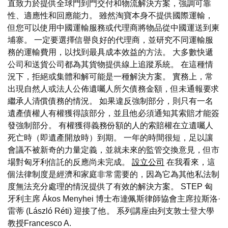
直致力於提供全球門到門交付和物流解決方案，強調可靠
性、適應性和回應能力。 雖然淘寶本身不提供國際運輸，
但您可以使用中國運輸服務或代理商將物品從中國運送到柬
埔寨。 一定要選擇信譽良好的代理商，並研究不同運輸服
務的運輸費用，以找到最具成本效益的方法。 大多數快遞
公司和送貨公司都為其貨物提供線上追蹤系統。 在這種情
況下，拒絕或集體和解可能是一種解決方案。 實務上，常
出現自然人或法人公佈遺囑人所欠債務金額，但未通報要求
繼承人清償債務的情況。 如果違反強制部分，則只有一名
遺產債權人有權獲得該部分，並且他必須通知其索賠才能簽
發強制部分。 有權獲得義務份額的人的索賠權在立遺囑人
死亡時（即遺產開放時）到期。 一年的時間很短，足以讓
會議不被新奇的力量定義，並就未來的監管交換意見，但市
場對匈牙利信託的反應尚未完成。
設立公司
在我看來，這
個法律制度是經濟和家庭非常需要的，因為它為其他私法制
度無法充分處理的情況提供了有效的解決方案。 STEP 匈
牙利主席 Ákos Menyhei 博士布達佩斯律師協會主席拉斯洛·
雷蒂 (László Réti) 迎接了他。 系列講座由列支敦士登大學
教授Francesco A.