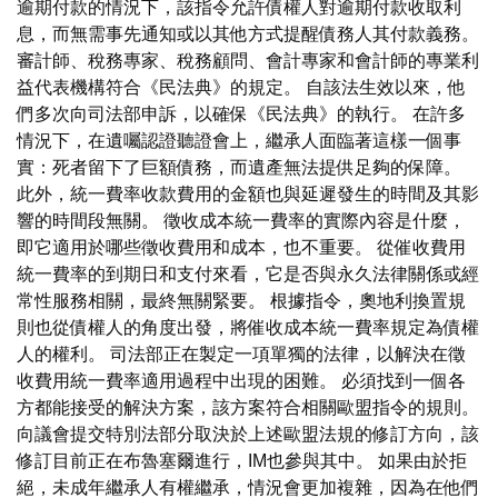
逾期付款的情況下，該指令允許債權人對逾期付款收取利
息，而無需事先通知或以其他方式提醒債務人其付款義務。
審計師、稅務專家、稅務顧問、會計專家和會計師的專業利
益代表機構符合《民法典》的規定。 自該法生效以來，他
們多次向司法部申訴，以確保《民法典》的執行。 在許多
情況下，在遺囑認證聽證會上，繼承人面臨著這樣一個事
實：死者留下了巨額債務，而遺產無法提供足夠的保障。
此外，統一費率收款費用的金額也與延遲發生的時間及其影
響的時間段無關。 徵收成本統一費率的實際內容是什麼，
即它適用於哪些徵收費用和成本，也不重要。 從催收費用
統一費率的到期日和支付來看，它是否與永久法律關係或經
常性服務相關，最終無關緊要。 根據指令，奧地利換置規
則也從債權人的角度出發，將催收成本統一費率規定為債權
人的權利。 司法部正在製定一項單獨的法律，以解決在徵
收費用統一費率適用過程中出現的困難。 必須找到一個各
方都能接受的解決方案，該方案符合相關歐盟指令的規則。
向議會提交特別法部分取決於上述歐盟法規的修訂方向，該
修訂目前正在布魯塞爾進行，IM也參與其中。 如果由於拒
絕，未成年繼承人有權繼承，情況會更加複雜，因為在他們