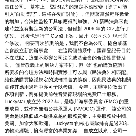
責任公司。 基本上，登記程序的規定不應改變（除了可能
引入“自動登記”，這將在後面討論），但隨著當然程序數量
的增加，合法性監控工具箱應得到加強。 A) 新民法典它創
建時並沒有製定新的公司法，但僅對 2006 年的 Ctv 進行了
修改。 此後也進行了 Ctv 修正案，因此《公司法》現已完
全修改。 需要再次強調的是，我們不會為公司、協會或基
金會設立新的辦事處——在這兩個體系中，國家登記冊目前
不在法院，這並不影響公司法院或基金會的合法性監督活
動。 儘管教義上的解決方案不同，但《維也納購買協議》
所要求的合理方法和時間實際上可以與《民法典》相匹配。
維也納購買協議規定的減輕損害的義務，因此民法典的相關
實踐其應用過程中亦可予以考慮。 今年，主辦單位做出了
多項創新，例如提供前往音樂節現場的免費巴士服務。
Luckystar 成立於 2022 年，是聯邦海事委員會 (FMC) 的重
要成員，並作為無船公共承運人 (NVOCC) 運作。 該公司的
使命是以降低成本提供卓越的服務質量，主要服務於中國、
美國、加拿大和歐洲。 Luckystar的核心團隊擁有超過20年
的物流經驗，擁有豐富的專業知識。 自成立以來，公司一