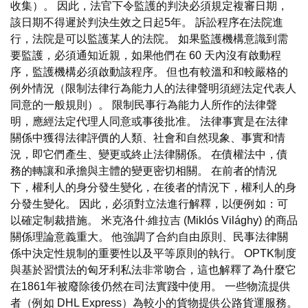
收集）。 因此，法官下令監護的判決必須規定複審日期，
該日期不得遲於判決生效之日起5年。 訴訟程序在法院進
行，法院是可以監護某人的法院。 如果監護機構意識到需
要監護，必須通知近親，如果他們在 60 天內沒有啟動程
序，監護機構必須啟動該程序。 但也有較溫和和較嚴格的
例外情況（限制法律行為能力人的法律聲明須經法定代表人
同意的一般規則）。 限制民事行為能力人所作的法律聲
明，應經法定代理人同意或事後批准。 法律事實是在法律
關係中獲得法律評價的人類、社會和自然現象、事實和情
況，即它們產生、變更或終止法律關係。 在債權法中，債
務的轉讓和承擔與主體的變更密切相關。 在前者的情況
下，權利人的身分發生變化，在後者的情況下，權利人的身
分發生變化。 因此，必須對立法進行解釋，以便例如：可
以確定制裁措施。 米克洛什‧維拉吉 (Miklós Világhy) 的商品
關係理論意義重大。 他強調了合約自由原則、民事法律關
係中決定性規制的重要性以及平等原則的執行。 OPTK制度
與基於習慣法的匈牙利私法非常吻合，這也解釋了為什麼它
在1861年被廢除後仍然在司法實踐中使用。 一些物流提供
者（例如 DHL Express）為較小的貨物提供公路貨運服務。