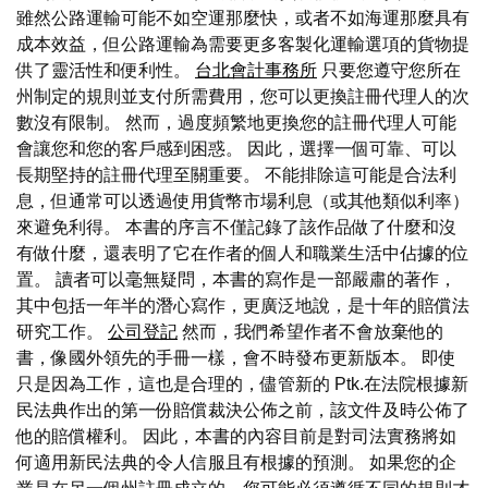
雖然公路運輸可能不如空運那麼快，或者不如海運那麼具有
成本效益，但公路運輸為需要更多客製化運輸選項的貨物提
供了靈活性和便利性。
台北會計事務所
只要您遵守您所在
州制定的規則並支付所需費用，您可以更換註冊代理人的次
數沒有限制。 然而，過度頻繁地更換您的註冊代理人可能
會讓您和您的客戶感到困惑。 因此，選擇一個可靠、可以
長期堅持的註冊代理至關重要。 不能排除這可能是合法利
息，但通常可以透過使用貨幣市場利息（或其他類似利率）
來避免利得。 本書的序言不僅記錄了該作品做了什麼和沒
有做什麼，還表明了它在作者的個人和職業生活中佔據的位
置。 讀者可以毫無疑問，本書的寫作是一部嚴肅的著作，
其中包括一年半的潛心寫作，更廣泛地說，是十年的賠償法
研究工作。
公司登記
然而，我們希望作者不會放棄他的
書，像國外領先的手冊一樣，會不時發布更新版本。 即使
只是因為工作，這也是合理的，儘管新的 Ptk.在法院根據新
民法典作出的第一份賠償裁決公佈之前，該文件及時公佈了
他的賠償權利。 因此，本書的內容目前是對司法實務將如
何適用新民法典的令人信服且有根據的預測。 如果您的企