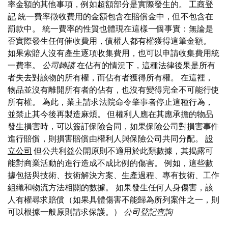
率金額的其他事項，例如超額部分是實際發生的。
工商登
記
統一費率徵收費用的金額包含在賠償金中，但不包含在
罰款中。 統一費率的性質也體現在這樣一個事實：無論是
否實際發生任何催收費用，債權人都有權獲得這筆金額。
如果索賠人沒有產生逐項收集費用，也可以申請收集費用統
一費率。
公司轉讓
在佔有的情況下，這種法律後果是所有
者失去對該物的所有權，而佔有者獲得所有權。 在這裡，
物品並沒有離開所有者的佔有，也沒有變得完全不可能行使
所有權。 為此，業主請求法院命令肇事者停止這種行為，
並禁止其今後再製造麻煩。 但權利人應在其應承擔的物品
發生損害時，可以簽訂保險合同，如果保險公司對損害事件
進行賠償，則損害賠償由權利人與保險公司共同分配。
設
立公司
但公共利益公開原則不適用於此類數據，其揭露可
能對商業活動的進行造成不成比例的傷害。 例如，這些數
據包括與技術、技術解決方案、生產過程、專有技術、工作
組織和物流方法相關的數據。 如果發生任何人身傷害，該
人有權尋求賠償（如果具體傷害不能歸為所列案件之一，則
可以根據一般原則請求保護。）
公司登記查詢