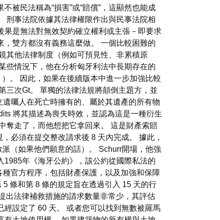
被民法稱為“損害”或“賠償”，這顯然也能成
。 刑事法院依據其法律權限作出與民事法院相
後果是無法對無效契約確立權利或主張－即要求
來，雙方都沒有義務這麼做。 一個比較困難的
借鏡其他法律制度（例如可預見性、非累積原
在某些情況下，他在分析匈牙利法中長期存在的
 ）。 因此，如果在後續版本中進一步加強比較
第三次Gt。 單獨的法律法規將顛倒主題方，並
獲得立遺囑人在死亡時擁有的、屬於其遺產的所有物
its 將其描述為喪失時效，並認為這是一種衍生
中奪走了，而他想把它拿回來。 這是財產索賠
和電視，必須在提交整改請求後 8 天內完成。 據此，
如果他們願意的話）。 Schurr開場，他強
1985年《海牙公約》，該公約從國際私法的
化各種官方程序，包括財產保護，以及加強和保障
 5 條和第 8 條的規定旨在透過引入 15 天的行
命令提出法律補救措施的請求數量非常少，其評估
設定了 60 天。 或者您可以找到無數被羅馬
享有土地使用權。 如果建築物的所有權與土地