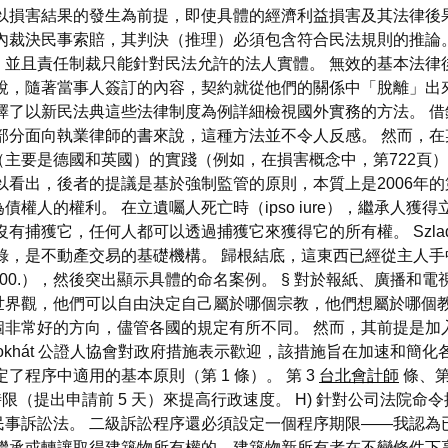
以損害結果的發生為前提，即使具體的經濟利益損害及其法律後果不
內裁決民事索賠，其判決（推理）必須包含符合民法規則的推論
，並且責任制裁只能針對民法允許的法人實體。 無效的基本法律
說，隨著當事人簽訂的內容，契約就從他們的關係中「脫離」出
擇了以新民法典這些法律制度為例詳細檢視國外實務的方法。 
部分面向執業律師的書來說，這種方法並不令人反感。 然而，
主要是德國和英國）的實踐（例如，在損害概念中，第722頁）
以看出，後者的提議是基於強制監管的原則，本質上是2006年的
權人的權利。 在立遺囑人死亡時（ipso iure），繼承人
有捕獲它，任何人都可以透過捕獲它來獲得它的所有權。 Szlad
錄，是不動產交易的基礎機構。 歸根結底，這東西已經從主人手
一般條款（§100.），然後突出顯示具體的命名案例。 § 對於報紙、廣播
界觀，他們可以自由決定自己屬於哪個宗教，他們想屬於哪個教派（
非常好的方向，儘管各國的規定有所不同。 然而，其前提是加入
okhát 公證人協會對政府措施表示歡迎，該措施旨在加速和簡
了程序中適用的基本原則（第 1 條）。 第 3
台北會計師
條、第
限（提出申請前 5 天）來提高行政速度。 H) 針對公司法院
事訴訟法。 二級訴訟程序還必須設定一個程序期限——我認為已經
繼承或轉讓取得建築物所有權的，建築物新所有者在不變條件下