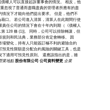
定也承認債權人可以直接起訴董事會的情況。 相反，他
使高級官員嚴重忽視了普通而盡職盡責的管理者所應有的盡
的情況下才能向他們提出要求。 但是，他們不
藉口。 若公司進入清算，清算人在此期間行使
限責任公司的情況下會在十年內到期（《債權人
128 條 (1)]。 同時，公司可以排除轉讓，但
新規則和民法典，業務部分肯定會轉移。 因
市場變化，持有人只能簽訂極不利的避險合約
可預見性限額是分配合約風險的關鍵工具，也是
況下適用可預見性原則。 還應該指出的是，雖
營業地點
股份有限公司
公司資料變更
企業