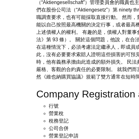
（“Aktiengesellschaft”）管理
們在股份公司法（“Aktiengesetz”）第 n
職調查要求，也有可能採取直接行動。 然而，
能以自己按照最高機關的決定行事，或者最高
上述債權人的權利。 有趣的是，債權人對董
法》第 93 條）。 關於這個問題，他說，在合法
在這種情況下，必須考慮法定繼承人，即成員或
此，沒有必要要求索賠人證明這些損害的可預
時，他有義務承擔由此造成的額外損失。 民
嚴格、客觀的合約責任的必要限制。 就我們而
然《維也納購買協議》規範了雙方通常在短時
Company Registration 
行號
營業稅
稅務登記
公司合併
營業登記申請