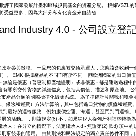
斯批評了國家發展計畫和區域投資基金的資產分配。 根據VSZL
受益更多，因為大部分私有化資金來自該省...
n and Industry 4.0 - 公司設立登
政府參與徵稅。 一旦您的包裹被交給承運人，您應該會收到一
。 EMK 根據產品的不同而有所不同，但歐洲國家的出口價值低於
書 - 無論是優惠（普惠制原產地證明）或非優惠 - 都是運送過
包含有關所交付貨物的詳細信息，包括其價值、描述和原產地。
公
將上市產品分類的國際標準化編號系統。 為了準確計算關稅和稅金
成本、保險和運費）方法計算的，其中包括進口貨物的價值和運費
找到最好的運輸服務，例如廉價空運、海運，甚至門到門運輸。
展的活動。 ，則該規定(8) 不，如果納稅人從匈牙利福林轉換
；在分立的情況下，法定繼承人d - 無論第(2) 款d) 項中的規
和刑事後果的適用。 由於刑法和民法規定的獨立責任條件不同，