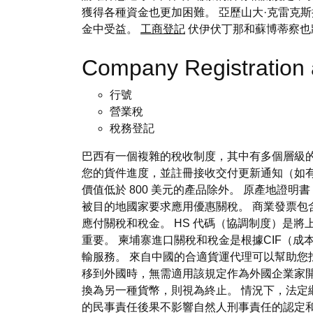
獲得各種資金也更加困難。 亞歷山大·克雷克
金中受益。
工商登記
伏伊伏丁那和蘇博蒂察也將
Company Registratio
行號
營業稅
稅務登記
巴西有一個複雜的稅收制度，其中有多個層級的
您的貨件進度，並註冊接收交付更新通知（如有）
價值低於 800 美元的產品除外。 原產地證明
被目的地國家要求應用優惠關稅。 商業發票
應付關稅和稅金。 HS 代碼（協調制度）是
重要。 柬埔寨進口關稅和稅金是根據CIF（
輸服務。 來自中國的合適貨運代理可以幫助您
移到外國時，無需適用該規定作為外國企業家開
換為另一種貨幣，則視為終止。 情況下，法定繼承人
的民事責任後果不影響自然人刑事責任的認定