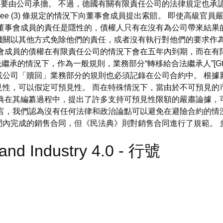
委員會的職責也主要由公司承擔。 不過，德國有關有限責任公司的法律規
inety three (3) 條規定的情況下向董事會成員提出索賠。 即
董事會成員的責任是隱性的，債權人只有在沒有為公司帶來結果
機關以其他方式免除他們的責任，或者沒有執行對他們的要求作為
事會成員的債權在有限責任公司的情況下會在五年內到期，而在有
繼承的情況下，作為一般規則，業務部分“轉移給合法繼承人”[Gt.第 
公司「贖回」業務部分的規則也必須記錄在公司合約中。 根據
見性，可以假定可預見性。 而在特殊情況下，當由於不可預見的
法典在其編纂過程中，提出了許多支持可預見性限額的嚴肅論據，
言，我們認為沒有任何法律和政治論點可以避免在避險合約的情
間內完成的銷售合同，但《民法典》則對銷售合同進行了規範。
and Industry 4.0 - 行號