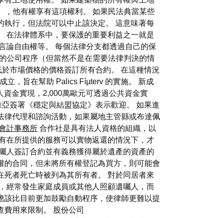
ure），他有權享有這項權利。 如果民法典當某些
的執行，但法院可以中止該決定。 這意味著每
。 在法律體系中，要保護的重要利益之一就是
言論自由權等。 每個法律分支都透過自己的保
化的公司程序（但當然不是在需要法律判決的情
以低於市場價格的價格簽訂所有合約。 在這種情況
助 Palics Fíµterv 的實施。 新成
資金實現，2,000萬歐元可透過公共資金實
維亞簽署《穩定與結盟協定》表示歡迎。 如果進
法律代理和諮詢活動，如果屬地主管縣或布達佩
會計事務所
合作社是具有法人資格的組織，以
只有在所提供的服務可以實物返還的情況下，才
遺囑人簽訂合約並有義務獲得屬於遺產的資產的
權的合同，但未將所有權登記為買方，則可能會
在死者死亡時被列為其所有者。 對於同居者來
，經常發生家庭成員或其他人照顧遺囑人，而
應該比目前更加鼓勵自動程序，使律師更難以提
查費用來限制。 股份公司