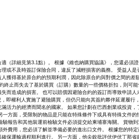
適（詳細見第3.1點）。 根據《維也納購買協議》，您還必須
合理或不及時簽訂保險合同，違反了減輕損害的義務。 受益人是
益人獲得基於原合約的預期利潤，因此除原合約與對價之間的差
約終止而失去了基於購買（訂購）數量的一些價格折扣，則可能
失而造成的損害。 也可以賠償因避險合約的簽訂而導致申請人
能出現的情況，即權利人實施了避險購買，但仍只能向其簽約夥伴延遲
滿活力的經濟而聞名的國家。 如果您計劃在巴西創業或投資，
一方面，受限制的物品是只能在特殊條件下或具有特殊文件的情況下
檢驗報告和其他裝運前檢驗文件必須提交給柬埔寨海關。 貨物
額外費用，您必須了解並準備必要的進出口文件。 根據您的特
以確保運輸過程順利進行。 另一方面，他尖銳批評伏伊伏丁那省