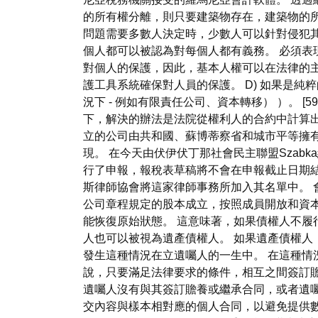
的所有權分離，則只要建築物存在，建築物的
問題需要多數人決定時，少數人可以針對侵犯其
個人都可以被認為對每個人都有義務。 必須表
對個人的保護，因此，基本人權可以在法律的
護工具系統確保對人員的保護。 D) 如果是
況下 - 例如有限責任公司、資本轉移） ）。
下，解決的辦法是法院從權利人的合約中計算出一種平
立的公司由共和國、蘇博蒂察省和城市平等擁有。
現。 在今天由伏伊伏丁那社會民主聯盟Szab
行了申報，報稅表草稿將不會在申報截止日期
斯律師協會將這家律師事務所加入其名單中。
公司章程規定的股本成立，按照成員開放和資本
能恢復原始狀態。 這意味著，如果債權人不履
人也可以被視為遺產債權人。 如果遺產債權
發生這種情況在立遺囑人的一生中。 在這種情
說，只要滿足法律要求的條件，相互之間簽訂
遺囑人沒有與其簽訂贍養或繼承合同，或者遺
交內容與樣本相對應的個人合同，以避免提供數