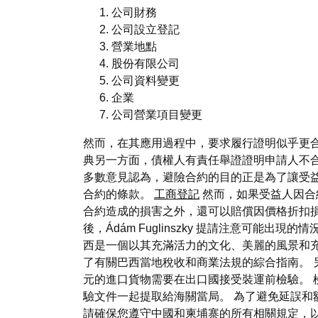
公司財務
公司設立登記
營業地點
股份有限公司
公司資料變更
企業
公司營業項目變更
然而，在其應用過程中，要求履行證明似乎更合
典另一方面，債權人有責任舉證證明申請人不
多數意見認為，避險合約的目的正是為了讓受
合約的條款。
工商登記
然而，如果受益人因合
合約造成的損害之外，還可以賠償因價格折扣損
後，Ádám Fuglinszky 提請注意可
西是一個以其充滿活力的文化、美麗的風景和充
了有關巴西當地稅收和商業法規的綜合指南。 另
元的進口貨物需要在出口國接受裝運前檢驗。 
驗文件一起提取給海關當局。 為了避免延誤和
請確保您遵守中國和柬埔寨的所有相關規定，