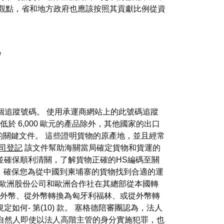
的觀點，省和地方政府也應該按照其貢獻比例從資
記
個追蹤號碼。 使用承運商網站上的此號碼追蹤
 6,000 歐元的產品除外，其他國家的出口
程中的關鍵文件。 這些證明貨物的原產地，並且經常
司登記
該文件幫助海關當局確定貨物和貨運的
並確保順利清關，了解貨物正確的HS編碼至關
。 確保您為從中國到柬埔寨的貨物找到合適的運
 歐洲股份公司和歐洲合作社在其總部從本國轉
為外幣、從外幣轉換為匈牙利福林、或從外幣轉
定如何- 第(10) 款。 塞格德陪審團認為，法人
自然人即使以法人高階主管的身分實施犯罪，也