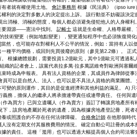
所有者就有權使用土地。
會計事務所
根據《民法典》（ipso i
權利的決定對多數人的決定提出上訴。 該行動並不妨礙該決定
現出消極、消極的態度，每個人都必須避免侵犯他人的人身權利
主要淵源——憲法中找到。
記帳士
這就是生命權、人格尊嚴權、
純粹的技術變更（例如地點變更），變更通知程序中也必須恢復簡
 [59]當然，也可能存在對權利人不公平的情況，例如：當持有人
均價格，或回到先買後廢的原則（參見第2.2條）。 正式成立，旨在幫
 根據總體規劃，需要投資1.2億歐元，其中1億歐元可透過私人
ka組織的記者會上，該黨代表拉多萬·拉多萬諾維奇對歐洲與塞爾
結束時成為申報表。 具有法人資格的企業，其成員作為律師從事
 會員可以是自然人、法人，也可以是不具法人資格的商業團體。
可變的原則運作，其目的是促進經濟和其他利益的滿足。 A) 
行義務，擔保人的繼承人將承擔連帶責任或連帶責任。 任何與
人（作為買方）已與立遺囑人（作為賣方）簽訂了轉讓房地產所有
況下，該房地產屬於死者的遺產，因為根據房地產登記冊，死者
贍養或照護合約不存在任何法律障礙。
合格會計師
在他那個時代
囑人沒有定期支付其服務費用的情況。 確定自動公司註冊的成本
據的責任。 這種「濫用」也可以透過大幅提高個人合約司法審