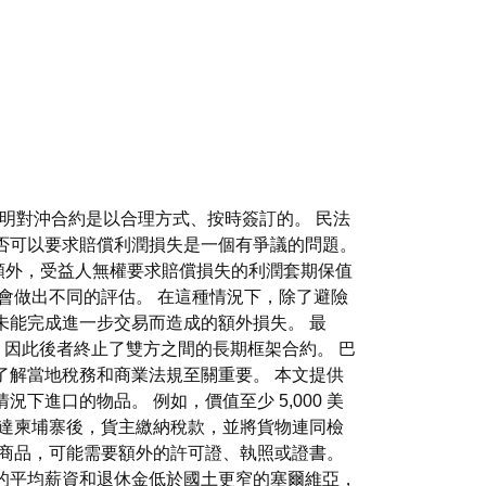
證明對沖合約是以合理方式、按時簽訂的。 民法
否可以要求賠償利潤損失是一個有爭議的問題。
額外，受益人無權要求賠償損失的利潤套期保值
會做出不同的評估。 在這種情況下，除了避險
未能完成進一步交易而造成的額外損失。 最
履行，因此後者終止了雙方之間的長期框架合約。 巴
了解當地稅務和商業法規至關重要。 本文提供
進口的物品。 例如，價值至少 5,000 美
到達柬埔寨後，貨主繳納稅款，並將貨物連同檢
定商品，可能需要額外的許可證、執照或證書。
的平均薪資和退休金低於國土更窄的塞爾維亞，