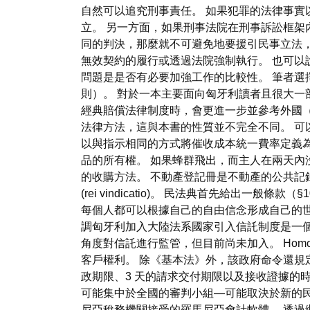
自然可以追究刑事責任。 如果犯罪的法律事實
立。 另一方面，如果刑事法院在刑事訴訟框架
同的判決，那麼就不可避免地要援引民事立法
無效契約的履行或透過法院強制執行。 也可以
問題是是否有必要加強工作的比較性。 筆者選
則）。 對於一本主要面向匈牙利讀者且很大一
經典賠償法律制度時，會更進一步並參考外國（
法律方法，這與本書的性質並不完全不同。 可
以與指示相同的方式將催收成本統一費率定義為債
品的所有權。 如果蜂群飛出，而主人在兩天內沒
的收購方法。 不動產登記冊是不動產的公共記
(rei vindicatio)。 民法典首先給出
每個人都可以根據自己的自由信念形成自己的世
調匈牙利加入大陸法系國家引入信託制度是一個
角度對信託進行監管，但目前尚未加入。 Hom
客戶權利。 除《基本法》外，該政府命令還規定
政期限、3 天的請求交付期限以及接收證據的時
可能集中於全國的審判小組—可能取決於新的民
尼亞稅務機關接受的羅馬尼亞會計軟體。 透過