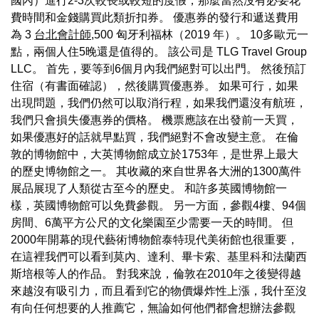
國內）進行2-3次較長或較短的度假，那麼當然沒有必要花
費時間和金錢購買此類折扣券。 優惠券的發行和遞送費用
為 3
台北會計師
,500 匈牙利福林（2019 年）。 10多歐元一
點，兩個人住5晚還是值得的。 該公司是 TLG Travel Group
LLC。 首先，要等到6個月內我們絕對可以出門。 然後預訂
住宿（有書面確認），然後購買優惠券。 如果可行，如果
出現問題，我們仍然可以取消行程，如果我們還沒有航班，
我們只會損失優惠券的價格。 機票應該在出發前一天買，
如果優惠好的話就早點買，我們絕對不會改變主意。 在倫
敦的博物館中，大英博物館成立於1753年，是世界上最大
的歷史博物館之一。 其收藏的來自世界各大洲的1300萬件
展品展現了人類從古至今的歷史。 和許多英國博物館一
樣，英國博物館可以免費參觀。 另一方面，參觀4樓、94個
房間、6萬平方公尺的文化樂園至少需要一天的時間。 但
2000年開幕的現代藝術博物館泰特現代美術館也很重要，
在這裡我們可以看到莫內、達利、畢卡索、基里科和法蘭西
斯培根等人的作品。 對我來說，倫敦在2010年之後變得越
來越沒有吸引力，而且看到它的物價爆炸性上漲，我什至沒
有向任何想要的人推薦它，無論如何他們都會想辦法參觀