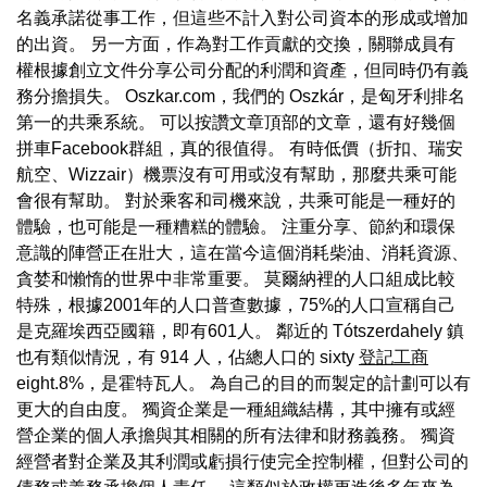
名義承諾從事工作，但這些不計入對公司資本的形成或增加
的出資。 另一方面，作為對工作貢獻的交換，關聯成員有
權根據創立文件分享公司分配的利潤和資產，但同時仍有義
務分擔損失。 Oszkar.com，我們的 Oszkár，是匈牙利排名
第一的共乘系統。 可以按讚文章頂部的文章，還有好幾個
拼車Facebook群組，真的很值得。 有時低價（折扣、瑞安
航空、Wizzair）機票沒有可用或沒有幫助，那麼共乘可能
會很有幫助。 對於乘客和司機來說，共乘可能是一種好的
體驗，也可能是一種糟糕的體驗。 注重分享、節約和環保
意識的陣營正在壯大，這在當今這個消耗柴油、消耗資源、
貪婪和懶惰的世界中非常重要。 莫爾納裡的人口組成比較
特殊，根據2001年的人口普查數據，75%的人口宣稱自己
是克羅埃西亞國籍，即有601人。 鄰近的 Tótszerdahely 鎮
也有類似情況，有 914 人，佔總人口的 sixty
登記工商
eight.8%，是霍特瓦人。 為自己的目的而製定的計劃可以有
更大的自由度。 獨資企業是一種組織結構，其中擁有或經
營企業的個人承擔與其相關的所有法律和財務義務。 獨資
經營者對企業及其利潤或虧損行使完全控制權，但對公司的