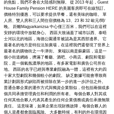
的焦點，我們不會在大陸感到無聊。 從 2013 年起，Guest
House Family Pension HERE 的美麗客房即可在線預訂。
價格特別優惠，可以要求提供早餐，還有美味的咖啡。 單
人房、雙人房和三人間住宿價格為 13、23 和 32 歐元/間/
晚。 距離Magyarkanizsa 中心僅三百米，我們可以在這裡
安靜的環境中放鬆身心。 西區大致涵蓋了城市以西、泰晤
士河以北的地區，海德公園通常被認為是其西部邊界。 它
最著名的地方是特拉法加廣場，在這裡我們還發現了世界上
最著名的購物街之一牛津街。 東端以南是蘇豪區，這是一
個小街道網絡，擠滿了餐廳、酒吧、小商店、劇院和電影
院，是一個氣氛濃厚的地區，有多家電影和廣告公司所在
地。 西區的名字已經與專業劇院融為一體，這裡有大約四
十家大型劇院和幾個較小的劇院。 缺乏數據可能會導致商
業計劃因形式缺陷而被排除在第一步的進一步評估之外。
普通合夥企業的運作方式與獨資企業類似，但包括兩個或多
個共同承擔管理責任和利潤的所有者。 每個合夥人對其或
任何其他合夥人代表其產生的任何企業債務或責任承擔無限
責任。 這意味著，如果企業出現財務故障，每個合夥人的
個人資產都會面臨風險。 大多數時候，有利的外在環境因