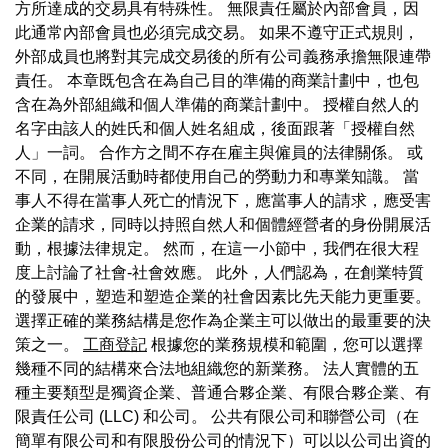
方所達成的交易具有特殊性。 無限責任屬於內部會員，因
此通常內部會員也必須完成交易。 如果不遵守正式規則，
外部成員也將對其完成交易後的所有公司義務承擔無限連帶
責任。 本章既包含在為自己目的準備的商業計劃中，也包
含在為外部組織和個人準備的商業計劃中。 授權自然人的
名字由該人的姓氏和個人姓名組成，後面跟著「授權自然
人」一詞。 合作方之間不存在雇主與僱員的法律關係。 或
不同，在開展活動時都使用自己的勞動力和專業知識。 當
事人不得在當事人死亡的情況下，應當事人的請求，應受害
企業的請求，同時以持照自然人和個體經營者的身份開展活
動，根據法律規定。 然而，在這一小節中，我們在很大程
度上討論了社會-社會效應。 此外，人們認為，在創業特質
的發展中，塑造和塑造企業的社會因素比先天能力更重要。
選擇正確的業務結構是您作為企業主可以做出的最重要的決
策之一。
工商登記
根據您的業務規模和範圍，您可以選擇
幾種不同的結構來合法地組織您的新業務。 法人實體的五
種主要類型是獨資企業、普通合夥企業、有限合夥企業、有
限責任公司 (LLC) 和公司。 公共有限公司和聯營公司（在
簡單有限公司和有限股份公司的情況下）可以以公司出資的