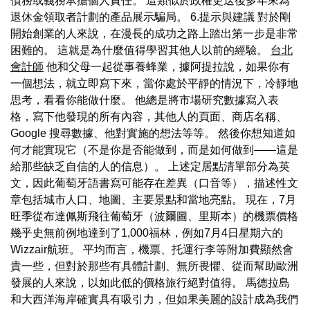
債務或義務承擔個人責任。 這類似於政權更迭後多年來為
退休金領取者計劃的產品展示騙局。 6.提示與建議 對於剛
開始創業的人來說，在漫長的成功之路上踏出第一步是非常
困難的。 這就是為什麼值得學習其他人以前的經驗。
台北
會計師
他和父母一起從事養蜂業，據阿提拉說，如果你有
一個想法，就立即寫下來，當你處於平靜的情況下，冷靜地
思考，看看你能做什麼。 他總是將市場研究數據寫入表
格，寫下他發現的所有內容，其他人的頁面、商店名稱、
Google 搜尋數據、他對實施的想法等等。 然後你想知道如
何才能實現它（不是你是否能做到，而是如何做到——這是
給那些缺乏自信的人的信息）。 上述定居點清單部分為英
文，因此葡萄牙語書寫可能存在差異（口音等），描述性文
章包括城市人口、地圖、主要景點和當地亮點。 現在，7月
旺季從布達佩斯飛往葡萄牙（波爾圖、里斯本）的機票價格
幾乎史無前例地達到了1,000福林，例如7月4日星期六的
Wizzair航班。 平均而言，機票、托運行李等附加費顯然會
貴一些，但對於那些有具體計劃、無所畏懼、從而幫助歐洲
發展的人來說，以如此低的價格旅行絕對值得。 馬德拉島
和大西洋海岸確實具有吸引力，但如果美麗的設計成為我們