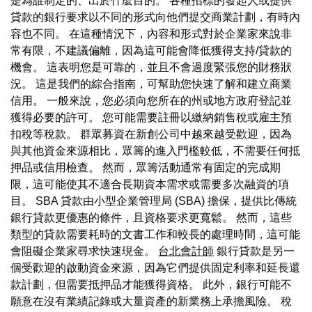
是為誰制定的、出於什麼目的。 各種招標的發起人或提供
貸款的銀行要求以不同的形式向他們提交商業計劃，有時內
容也不同。 在這種情況下，內容和形式對於企業家來說非
常有限，不建議偏離，因為這可能會降低獲得支持/貸款的
機會。 這表明您是可靠的，並且不會過度緊張您的財務狀
況。 這是我們的綜合指南，可幫助您快速了解和建立商業
信用。 一般來說，您必須向您所在的州或地方政府登記並
獲得必要的許可。 您可能需要註冊以繳納銷售稅或雇主預
扣稅等稅款。 群眾募資在新創公司中越來越受歡迎，因為
與其他資金來源相比，眾籌的進入門檻較低，不需要任何抵
押品或信用檢查。 然而，眾籌活動通常有固定的完成期
限，這可能使其不適合長期資本需求或需要多次融資的項
目。 SBA 貸款由小型企業管理局 (SBA) 擔保，提供比傳統
銀行貸款更優惠的條件，且資格要求更寬鬆。 然而，這些
類型的貸款需要耗時的文書工作和較長的處理時間，這可能
會阻礙企業家尋求快速現金。
台北會計師
銀行貸款是另一
個受歡迎的啟動資金來源，因為它們提供固定利率和延長還
款計劃，但需要抵押品才能獲得資格。 此外，銀行可能不
願意在沒有業績記錄或大量資產的新業務上承擔風險。 稅