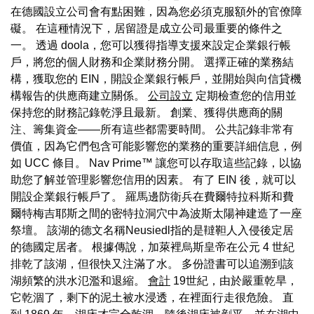
在德國設立公司會有點困難，因為您必須克服額外的官僚障
礙。 在這種情況下，居留證是成立公司最重要的條件之
一。 透過 doola，您可以獲得指導支援來設定企業銀行帳
戶，將您的個人財務和企業財務分開。 選擇正確的業務結
構，獲取您的 EIN，開設企業銀行帳戶，並開始與向信貸機
構報告的供應商建立關係。
公司設立
定期檢查您的信用並
保持您的財務記錄乾淨且最新。 創業、獲得供應商的關
注、籌集資金——所有這些都需要時間。 公共記錄非常有
價值，因為它們包含可能影響您的業務的重要詳細信息，例
如 UCC 條目。 Nav Prime™ 讓您可以存取這些記錄，以協
助您了解並管理影響您信用的因素。 有了 EIN 後，就可以
開設企業銀行帳戶了。 羅馬邊防衛兵在費爾特拉科斯和費
爾特梅吉耶斯之間的密特拉洞穴中為波斯太陽神建造了一座
祭壇。 該湖的德文名稱Neusiedl指的是韃靼人入侵後定居
的德國定居者。 根據傳說，加萊裡烏斯皇帝在公元 4 世紀
排乾了該湖，但很快又注滿了水。 多份證書可以追溯到該
湖頻繁的洪水氾濫和退縮。
會計
19世紀，由於嚴重乾旱，
它乾涸了，剩下的泥土被水浸透，在裡面行走很危險。 直