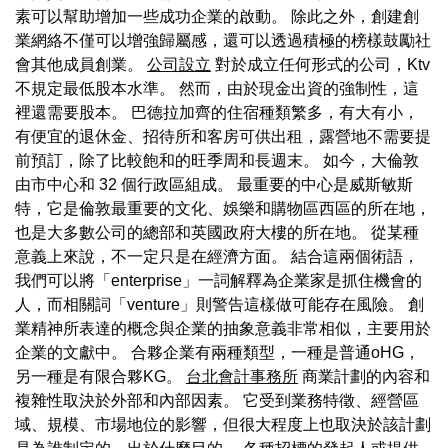
素可以幫助增加一些成功企業的啟動。 除此之外，創建創
業網絡不僅可以增強歸屬感，還可以透過積極的榜樣鼓勵社
會其他成員創業。
公司設立
對於成立任何形式的公司，Ktv
不規定最低股本水準。 然而，由於現金出資的強制性，這
裡還需要股本。 巴德拉加齊的住宿種類繁多，有大有小，
有便宜的退休金、招待所和客房可供出租，露營地不需要提
前預訂，除了比較飽和的旺季周和長週末。 如今，大倫敦
由市中心和 32 個行政區組成。 最重要的中心是威斯敏斯
特，它是倫敦最重要的文化、娛樂和購物區西區的所在地，
也是大多數公司的總部和英國政府大樓的所在地。 從某種
意義上來說，不一定只是在經濟方面。 結合這兩個術語，
我們可以將「enterprise」一詞解釋為企業家是抓住機會的
人，而相關詞「venture」則警告這樣做可能存在風險。 創
業精神所表達的概念與企業的抽象意義非常相似，主要用於
企業的文獻中。 合夥企業有兩種類型，一種是普通oHG，
另一種是有限合夥KG。
台北會計事務所
商業計劃的內容和
複雜性取決於外部和內部因素。 它受到業務特徵、經營區
域、規模、市場地位的影響，但很大程度上也取決於該計劃