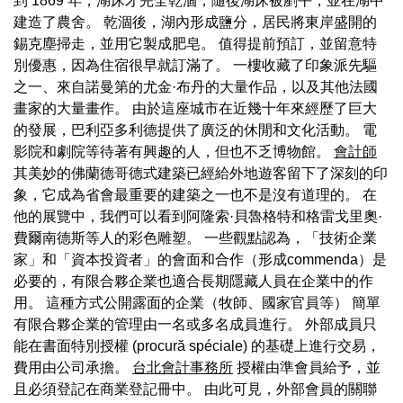
到 1869 年，湖床才完全乾涸，隨後湖床被剷平，並在湖中
建造了農舍。 乾涸後，湖內形成鹽分，居民將東岸盛開的
錫克塵掃走，並用它製成肥皂。 值得提前預訂，並留意特
別優惠，因為住宿很早就訂滿了。 一樓收藏了印象派先驅
之一、來自諾曼第的尤金·布丹的大量作品，以及其他法國
畫家的大量畫作。 由於這座城市在近幾十年來經歷了巨大
的發展，巴利亞多利德提供了廣泛的休閒和文化活動。 電
影院和劇院等待著有興趣的人，但也不乏博物館。
會計師
其美妙的佛蘭德哥德式建築已經給外地遊客留下了深刻的印
象，它成為省會最重要的建築之一也不是沒有道理的。 在
他的展覽中，我們可以看到阿隆索·貝魯格特和格雷戈里奧·
費爾南德斯等人的彩色雕塑。 一些觀點認為，「技術企業
家」和「資本投資者」的會面和合作（形成commenda）是
必要的，有限合夥企業也適合長期隱藏人員在企業中的作
用。 這種方式公開露面的企業（牧師、國家官員等） 簡單
有限合夥企業的管理由一名或多名成員進行。 外部成員只
能在書面特別授權 (procură spéciale) 的基礎上進行交易，
費用由公司承擔。
台北會計事務所
授權由準會員給予，並
且必須登記在商業登記冊中。 由此可見，外部會員的關聯