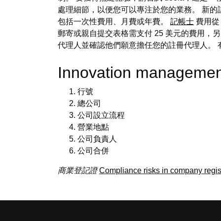
處理細節，以便您可以專注於您的業務。 新的
包括一次性費用、月費或年費。
記帳士
費用從
郵寄或親自提交表格需支付 25 美元的費用，另
代理人並確認他們願意擔任您的註冊代理人。
Innovation manageme
行號
總公司
公司設立流程
營業地點
公司負責人
公司合併
商業登記證
Compliance risks in company regis