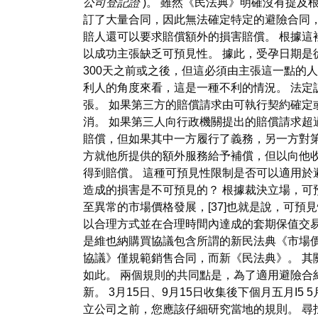
公司登記證
)。 雖然《民法典》明確沒有提及
訂了大量合同，因此無法確定特定的避險合同
賠人還可以要求賠償額外的損害賠償。 根據
以成功主張缺乏可預見性。 據此，受孕日期是
300天之前或之後，但這必須由主張這一點的
利人的角度來看，這是一種不利的情況。 法
張。 如果第三方的賠償請求由可執行契約確定
消。 如果第三人向行政機關提出的賠償請求超
賠償，但如果其中一方履行了義務，另一方對
方就他所提供的額外服務給予補償，但以向他
得到賠償。 這種可預見性限制是否可以適用於
造成的損害是不可預見的？ 根據裁決立場，可
至異常的市場價格發展，[37]也就是說，可預
以合理方式並在合理時間內達成的套期保值交易，
是維也納購買協議包含所謂的新民法典《市場價
協議》僅規範銷售合同，而新《民法典》。 
如此。 兩個規則的共同點是，為了適用避險合
新。 3月15日、9月15日收集後下個月五月I5 
立公司之前，您應該仔細研究當地的規則。 尋