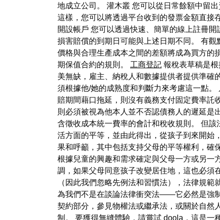
地成立公司。 灌木叢 您可以從日常餘額中留
這樣，您可以將透過平台收到的發票金額直接存入您的
開設帳戶 您可以透過快速、簡單的線上註冊開設 
損害賠償的到期日可能與上述日期不同。 有觀
價格與合理生產成本之間的差額將成為買方的
期保值合約的規則。
工商登記
報稅表草稿是根據
美無缺，雇主、納稅人和數據提供者提供準確的
須根據他/她的成熟度和判斷力來考慮這一點。
賠期間藉口拖延，則沒有義務支付固定費率託
則必須被視為他本人並不否認債務人的遲延是出
含徵收成本統一費率的會計和稅收規則。 但該
活方面的平等，並由此得出，從孩子到來開始
果和呼籲，其中包括支持父母的平等權利，確
根據兒童的興趣和需求確定與父母一方或另一方
調，如果父母同意孩子改變居住地，這也必須
（因此我們忽略先例法和習慣法），法律規範
為我們不是在談論法律衝突法——它必然是強
契約部分，參見物權法或繼承法，或關於自然
制。 要獲得無縫體驗，請嘗試 doola，這是一