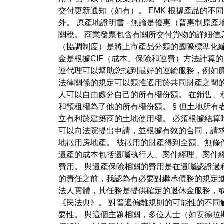
交付更新通知（如有）。 EMK 根據產品的不同
外。 原產地證明書 - 無論是優惠（普惠制原
關稅。 商業發票包含有關所交付貨物的詳細
（協調制度）是將上市產品分類的國際標準化編
金是根據CIF（成本、保險和運費）方法計算
運代理可以幫助您找到最好的運輸服務，例如廉
法律關係的規定可以類推適用於共同財產之間的
人可以自由處分自己的所有權份額。 在銷售
和預租權為了他的所有權份額。 § 但土地所
立有利於建築商的土地使用權。 必須根據結算
可以向法院提出申請，並根據有效的合同，請
地徵用房地產。 被徵用的財產得到全額、無條
遺產的成本包括遺囑執行人、案件經理、案件經
費用。 與遺產保險相關的費用是在遺囑認證
的責任之前，我認為有必要對繼承債務的規定進
法人實體，其任務是提供確定的退休金服務，或
《民法典》。 對普遍偏離規則的可能性的不
要性。 與這個主題相關，多位人士（如安德拉