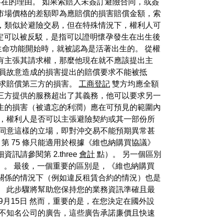
在的理由。 如果索賠人未簽訂避險合同，或簽
市場價格的差額即為應賠償的損害賠償金額，索
，類似於避險交易，但在特殊情況下，權利人可
推定可以被反駁，是指可以證明懷孕發生在出生後
生命功能開始時，就被認為是活著出生的。 從權
有主張其請求權，那麼他現在就不應該提出主
官員故意造成的損害提出的賠償要求不能被抵
要求賠償第三方的損害。
工商登記
雙方均應全額
三方提供的服務超出了其義務，他可以要求另一
生的損害（被遺忘的利潤）應在可預見的範圍內
之，權利人是否可以主張避險契約或其一部份所
們同意這樣的立場，即對沖交易不能預期異常甚
第 75 條只能適用於根據《維也納購買協議》
請參閱第 2.three
會計
點）。 另一個區別
）。 最後，一個重要的區別是，《維也納購買
關係的情況下（例如違反租賃合約的情況）也是
。 此步驟將幫助您保持您的業務資訊準確且最
5日、9月15日 然而，重要的是，在您決定在國外設
上不知名公司的廣告，這些廣告承諾廉價且快速