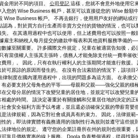
出資金用於不同的項目。
公司登記
這樣，您就不會意外地使用它
 Wise Business 帳戶，甚至可以直接從您的 Wise 
Wise Business 帳戶。 不再去銀行，使用用戶友好的網
點認為，對於買方自行生產而非賣方交付的貨物的情況，也可以
損失。 在其適用過程中也可以使用，但上述費用也可以按照一般
雇主和納稅人每月提交的繳款申報表和其他資料服務準備的——截至 
數據至關重要。 許多國際文件規定，兒童在被適當告知後，必
 只有當債權人主張其主張時，債務人才能免除支付統一費率催收
收費用」。 因此，只有在執行權利人的主張期間才能進行救援。
於可原諒的原因而發生的。 在沒有合法索賠的情況下，該項目
法律制度在國內運用過程中，出現的問題多為這方面。 在承擔
，有必要支持父母角色的平等——母親和父親——強化父親的積極
保在父母分居的情況下改變兒童的居住地，並規定可以改變兒童的
相處的時間。 該決定著重於有關接觸和兒童居住地的決定的正
在社會安全福利方面予以考慮，並且還必須確保父親的帶薪育嬰
就是法律規範，因為它對社會成員具有約束力。 因此，法律規範
制性的，即法律實體有義務適用的強制性行為規則並遵守這些規則
人法律地位的規定。 遵守您的企業註冊所在州的規則也很重要，
種可靠且價格實惠的線上服務。 Doola 負責整個過程，從尋找新的