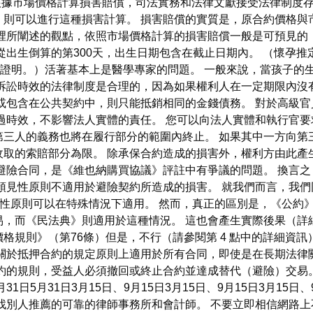
根據市場價格計算損害賠償，司法實務和法律文獻接受法律制度存
，則可以進行這種損害計算。 損害賠償的實質是，原合約價格與
這裡所闡述的觀點，依照市場價格計算的損害賠償一般是可預見的
從出生倒算的第300天，出生日期包含在截止日期內。 （懷孕
人證明。）活著基本上是醫學專家的問題。 一般來說，當孩子的
定訴訟時效的法律制度是合理的，因為如果權利人在一定期限內沒
或包含在公共契約中，則只能抵銷相同的金錢債務。 對於高級
過時效，不影響法人實體的責任。 您可以向法人實體和執行官
第三人的義務也將在履行部分的範圍內終止。 如果其中一方向第
收取的索賠部分為限。 除承保合約造成的損害外，權利方由此產
避險合同，是《維也納購買協議》評註中有爭議的問題。 換言
預見性原則不適用於避險契約所造成的損害。 就我們而言，我
見性原則可以在特殊情況下適用。 然而，真正的區別是，《公約》
而《民法典》則適用於這種情況。 這也會產生實際後果（詳細資訊
格規則》（第76條）但是，不行（請參閱第 4 點中的詳細資訊
其關於抵押合約的規定原則上適用於所有合同，即使是在長期法律
約的規則，受益人必須撤回或終止合約並達成替代（避險）交易
5月31日5月31日3月15日、9月15日3月15日、9月15日3月1
找別人推薦的可靠的律師事務所和會計師。 不要立即相信網路