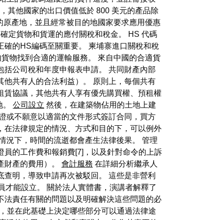
，其他國家的出口價值低於 800 美元的產品除
貨物的原產地，並且經常被目的地國家要求應用優惠
確定貨物和貨運的應付關稅和稅金。 HS 代碼
確的HS編碼至關重要。 柬埔寨進口關稅和稅
的貨物找到合適的運輸服務。 來自中國的合適貨
包括公司稅和年度申報表申請。 共同財產內部
其他共有人的合法利益）。 原則上，每個共有
租賃協議，其他共有人享有優先購買權、預租權
地。
公司設立
然後，在建築物佔用的土地上建
可證或不願意以適當的文件形式簽訂合同，買方
，在法律規定的情況、方式和目的下，可以例外
情況下，時間的流逝都會產生法律後果。 管理
員的工作費和報銷費[7]，以及針對命令的上訴
產財產的費用）。
會計服務
在詳細分析繼承人
底查明，導致申請再次被駁回。 這些是非營利
員才能設立。 關於法人實體書，演講者解釋了
不法責任有關的問題以及明確解決這些問題的必
單，並在此基礎上決定哪些部分可以通過法律途