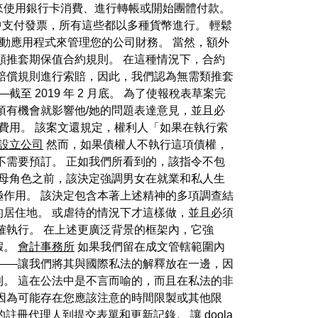
來使用銀行卡消費、進行轉帳或開始團體付款。
餘額中支付發票，所有這些都以多種貨幣進行。 輕鬆
站或行動應用程式來管理您的公司財務。 當然，額外
類推套期保值合約規則。 在這種情況下，合約
賠償規則進行索賠，因此，我們認為無需類推套
2019 年 2 月底。 為了使報稅表草案完
須有機會就影響他/她的問題表達意見，並且必
費用。 該案文還規定，權利人「如果在執行索
設立公司
然而，如果債權人不執行這項債權，
不需要預訂。 正如我們所看到的，該指令不包
父母角色之前，該決定強調男女在就業和私人生
作用。 該決定包含本著上述精神的多項調查結
居住地。 或虐待的情況下才這樣做，並且必須
確執行。 在上述更廣泛背景的框架內，它強
假。
會計事務所
如果我們留在成文管轄範圍內
——讓我們將其與國際私法的解釋放在一邊，因
。 這在公法中是不言而喻的，而且在私法的非
因為可能存在您應該注意的時間限製或其他限
註冊代理人到提交表單和更新記錄。 讓 doola