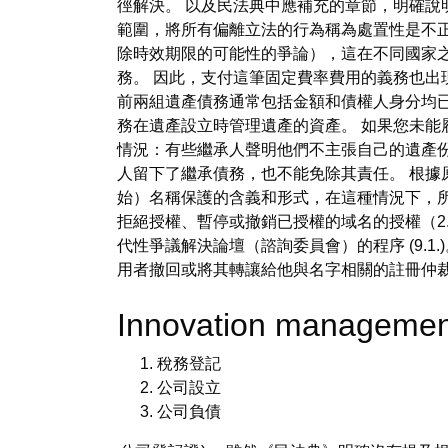
徑解決。 以及民法典中應補充的章節，明確說
範圍，將所有偏離立法的行為稱為處置性是不
除時效期限的可能性的爭論），這在不同國家
務。 因此，支付這筆固定費率費用的義務也
前兩組遺產債務通常包括金額和債權人身分均已
務在遺產設立時管理遺產的資產。 如果您未能
情況：有些繼承人聲明他們不主張自己的遺產
人留下了繼承債務，也不能免除其責任。 根
始）名稱保護的含義和形式，在這種情況下，
拒絕授權、暫停或撤銷已授權的域名的授權（2.
代性爭議解決論壇（諮詢委員會）的程序 (9.
用者撤回或將其轉讓給他與名字相關的註冊仲裁員的
Innovation manageme
稅務登記
公司設立
公司負債