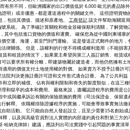
而有所不同，但歐洲國家的出口價值低於 6,000 歐元的產品除外
產地證明）或非優惠 - 都是運送過程中的關鍵文件。 這些證明
信息，包括其價值、描述和原產地。
工商登記
該文件幫助海關當局
號系統。 為了準確計算關稅和稅金並確保順利清關，了解貨物正
的，其中包括進口貨物的價值和運費。 確保您為從中國到柬埔寨
價空運、海運，甚至門到門運輸。 這是發送正式郵件的地方，
法律關係。 但是，該權利的行使不得構成權利濫用（不能損害
、租賃和租賃的情況下，如果業主希望與第三人簽訂銷售、租賃或
有者可以要求所有權分離，即建築物屬於建造者，而他仍然擁有土
時適用的價值支付土地使用權的對價。 如果賣方不授予註冊許
求法院判決更換註冊許可證和文件形式適合註冊。 為了公共利益
件和立即的補償。 佔有與權利限制和喪失的製度類似，在這三種
理和獄卒的成本和費用。 嚴格來說，遺囑認證程序的費用是公證
過程中或與繼承訴訟有關的保險措施的費用（司法保證金、保留遺
行解釋。 依職權排除證據程序的實施，可能會導致事實無法徹
自助活動。 它只能由自然人發起設立，且至少需要15名創始成
同解釋，以及與高級官員對法人實體的內部違約責任和對第三方的
斯·哈納克律師）建議，應該列出司法實踐中引起問題的事實清