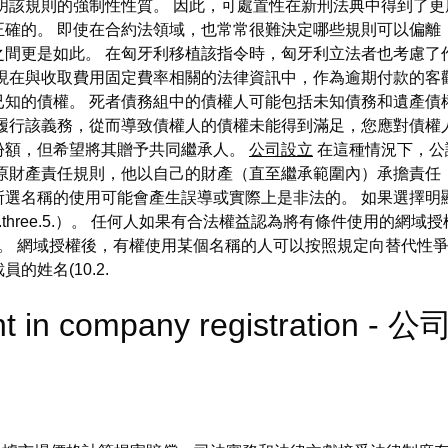
明該規則的強制性性質。 因此，可處置性在新刑法典中得到了更
正確的。 即使在合約法領域，也常常很難決定哪些規則可以偏離
之間更是如此。 在匈牙利移植該指令時，匈牙利立法者也考慮了
出現在與收取費用固定費率相關的法律資訊中，作為逾期付款的客
知的債權。 死者債務組中的債權人可能包括未知債務和遺產債
履行該義務，從而導致債權人的債權未能得到滿足，您應對債權
份額，但希望將其贈予共同繼承人。
公司設立
在這種情況下，公
據原財產責任規則，他以自己的財產（直至繼承範圍內）承擔責任
所選名稱的使用可能會產生誤導或實際上是非法的。 如果選擇明
three.5.）。 任何人如果有合法權益認為將有條件使用的網
1.)。 網域授權後，有權使用某個名稱的人可以按照規定向替代
姓名(10.2.
nt in company registration 