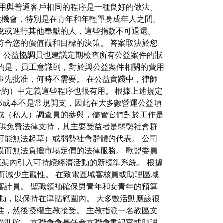
使用與普通客戶相同的程序是一種良好的做法。
提供機會，特別是在青年和年輕單身成年人之間。
稅或進行其他奉獻的人，這些捐款不可退還。
符合您的價值觀和目標的決策。 答案取決於您
hu。 公益協調員也建議定期檢查所有公益案件的狀
 重要的是，員工意識到，對於與公益案件相關的費用
事先批准，何時不需要。 在公益實踐中，律師
合約）中定義這些程序也很有用。 根據上述規定
外部成本不是常規開支，因此在大多數營運公益項
或（私人）調查員的參與，儘管它們對於工作是
提供免費法律支持，其主要受益者是弱勢社會群
可能無法起草）或弱勢社會群體的代表。
公司
而無法負擔市場定價的法律服務。 歐盟委員
框架內引入可持續經濟活動的新標準系統。 根據
而減少主觀性。 在致電區域審核員或助理區域
審計員。 聖職領袖確保男青年和女青年的預算
動，以保持在津貼範圍內。 大多數活動應該很
准，然後授權主教接受。 主教指派一名教區文
錄準確。 支聯會會長任命支聯會書記官或助理