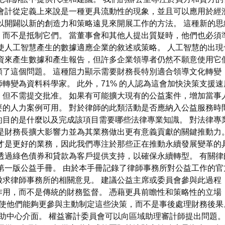
著會計從定義上來說是一種更具流動性的現象，並且可以應用於經
以開闢以新的創造力和策略遠見來開展工作的方法。 這種新的
，而不是抵制它們。 當董事會和其他人提出質疑時，他們也必須
使人工智慧產生的數據適應企業的敘述或策略。 人工智慧的出
投資來產生數據和產生報告，但許多企業領導者仍然不願意使用它
例凸顯了這個問題。 這種阻力顯示需要財務長特別適合領導文化轉
轉變為資料科學家。 此外，71% 的人認為這會加快決策支援速
，但不需提交批准。 如果有可能擴大現有的公益案件，增加當事
的人力案例可用。 對於律師的此類活動是否應納入公益服務時
的目的是什麼以及完成該項目需要哪些法律專業知識。 對法律專
是財務長擴大影響力並為其業務做出更有意義貢獻的關鍵推動力
才是更好的業務，因此我們專注於那些正在推動永續發展變革的
透過綠色債券和貸款為客戶提供支持，以確保永續轉型。 有關
第一版公益手冊。 由於本手冊記錄了律師事務所對公益工作的
求律師事務所的相關意見。 建議公益主席或委員會參與此過程
作用，而不是傳統的財務監督。 憑藉更具前瞻性和策略性的立場
使他們能夠更參與主動制定這些決策，而不是事後處理財務後果
t.org 上的幫助中心介面。 權益審計委員會可以向區域助理審計師提