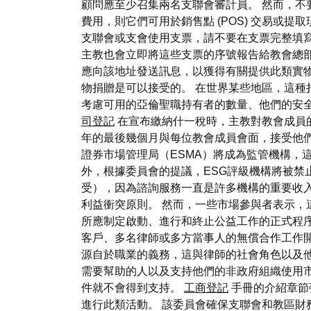
顧問應至少召集兩名支聯會審計員。 然而，不
費用，則它們可用於銷售點 (POS) 交易或
支聯會或支會使用支票，請不要在支票完整填
主教也會立即將這些支票的序號報告給教會總部或地
應向該地址發送訊息，以獲得有關提供此類實物
物捐贈是可以接受的。 在世界某些地區，這種
考慮可用的亞倫聖職持有者的數量、他們的安
司登記
在宣布繳納什一稅時，主教對教會成員的
年的最後幾個月與每位教會成員會面，接受他們
證券市場管理局（ESMA）將成為監管機構，這
外，根據委員會的提議，ESG評級機構將被禁
受），因為諮詢服務一直是許多機構的重要收入
利益衝突原則。 然而，一些市場參與者表示，這
所應制定啟動、進行和終止公益工作的正式程序
客戶、多名律師或多方當事人的無償合作工作
源自於職業的義務，這與律師的社會角色以及
需要幫助的人以及支持他們的非政府組織使用
件就不會得到支持。
工商登記
手冊的介紹章節
進行此類活動。 該委員會確保支聯會和教區財