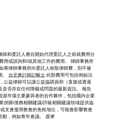
律師和委託人應在開始代理委託人之前就費用分
費用或諮詢和/或其他工作的費用。 律師事務所
 如果律師事務所向委託人收取律師費，則不被
用。
台北會計師記帳士
此類費用可包括例如法
制，公益律師可以讓公益協調員和（直接或透過
及是否存在任何障礙或問題的最新資訊。 報告
能源市場主要參與者的合作夥伴，包括國內企業
業併購/債務相關建議/評級相關建議領域提供協
或支會濫用教會的免稅地位，可能會影響教會
活動，例如青年會議。
股東