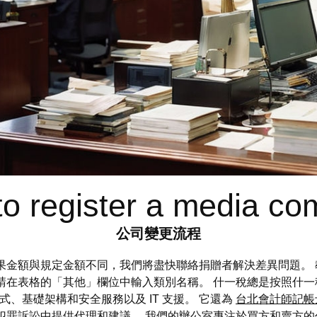
o register a media c
公司變更流程
alogh 如果金額與規定金額不同，我們將盡快聯絡捐贈者解決差異問
請在表格的「其他」欄位中輸入類別名稱。 什一稅總是按照什
供應用程式、基礎架構和安全服務以及 IT 支援。 它還為
台北會計師記帳
犯罪訴訟中提供代理和建議。 我們的辦公室專注於買方和賣方