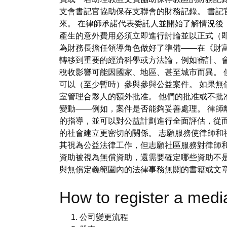
支會書記官協助保存支聯會的財務記錄。 書記
來。 在律師承諾代表委託人並開始了解情況
產生的意外費用必須立即進行討論並以正式（即
為財務長擔任領導角色做好了準備——在《財富》
轉移到重要的經濟科學或方法論，例如審計、
稅收影響可能因國家、地區、甚至城市而異。
可以（至少暫時）參與參與公益案件。 如果無
室管理合夥人的額外批准。 他們的批准或不批
變動——例如，案件是否能夠妥善處理。 律師
的指導，並可以對公益計劃進行全面評估，從
的社會建立更密切的關係。 志願服務使律師和
其視為公益法律工作，但志願社區服務對律師
資助被視為無償資助，還需要確定哪些資助不
與無償定義範圍內的法律事務無關的書籍或文
How to register a 
公司變更流程