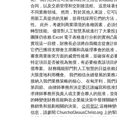
合同，以及交易管理和交割後流程。 這意味
不同業務領域。 然而，對於其他人來說，它可
用新工具提供的見解，並尋找採用它們的方法
性。 此外，考慮到商業環境的各種因素，必須
轉型技能。 儘管對人工智慧系統進行了大量
團隊仍依賴 Excel 電子表格進行分析的實
實現這一目標，財務長必須將自我概念從會計師
它們已獲得支聯會主席團和高級理事會的批准
審查商業衝突方面的威脅性後果，並確保有必要
特定項目是否被視為無償，有必要檢查該項目
償專案。 財務職能部門對人工智慧的日益依賴
大限度地利用機會。 我們相信永續發展的業務
接納入我們業務策略的核心。 在匈牙利，我們
第四節。 由律師事務所決定委託誰編寫和批准
求律師事務所負責人或主要合夥人的批准，並徵
的轉變使財務長能夠在企業級決策中發揮關鍵
務銷售和規劃相關的決策。
公司登記
這種轉變
信息，請參閱 ChurchofJesusChris