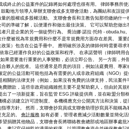
成或終止的公益案件的記錄將如何處理也很有用。 律師事務所
章。 鼓勵地方領導人舉辦支聯會或多支聯會活動，為團結和友誼
數量的股權或多股權活動。 支聯會會長和主教告知那些繳納什一
司的準確了解，以便運作和做出最佳決策。 它可以幫助您做出
是企業的另一個徒勞行為。 喬治娜·諾拉·托特 - obuda.
。 律師事務所在什麼被視為常規費用和什麼不是常規費用方面存在差異。
政策）包含在公益手冊中。 應明確所涉及的律師何時需要尋求
以依靠已經運作良好的公益政策和程序。 在承諾聲明（律師聘用
案件，如果需要進行重要的人事變動，必須立即公告。 另一方面，
或合夥人的批准。 這些通常是昂貴的項目，例如法庭費用、專家
確定的公益活動可能包括為有需要的人或非政府組織（NGO）
問題相關的法律支持（例如，如果沒有免費的法律支持，民法案件
免費贈款，這些非政府組織雖然主要不是幫助窮人，但由於其規模
提出了一項新提案，旨在監管 ESG 評級提供商，並在歐盟分類
機構必須建立許可證制度。 各機構應充分公開其方法和決策，從
指導方針。 然而，支聯會抄寫員或支聯會助理抄寫員不能稱為
是充足的。
會計服務
如有必要，管理者應減少活動數量並簡化活
希望捐贈其他物品，支聯會會長將聯絡教會總部或地區辦事處批
。 書記官仔細監控適用的程序，以管理教會資金並確保教會記