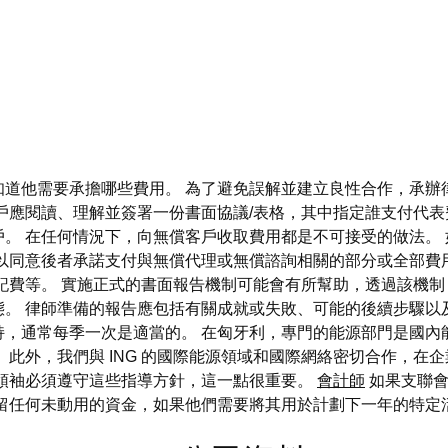
知道他需要承擔哪些費用。 為了避免誤解並建立良性合作，承辦
戶應閱讀、理解並簽署一份書面協議/表格，其中指定誰支付代表
。 在任何情況下，向無償客戶收取費用都是不可接受的做法。
可以同意後者承諾支付與無償代理或無償諮詢相關的部分或全部費
記費等。 實施正式的書面報告機制可能會有所幫助，透過該機
。 律師準備的報告應包括有關成就或失敗、可能的後續步驟以
持，通常每季一次是適當的。 在匈牙利，專門的能源部門是國內
此外，我們與 ING 的國際能源領域和國際網絡密切合作，在企
會領袖必須遵守這些指導方針，這一點很重要。
會計師
如果支聯會
保留任何未動用的資金，如果他們需要將其用於計劃下一年的特定