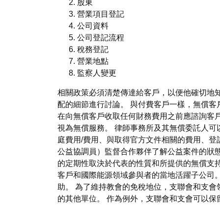
股東
營業項目登記
公司資料
公司登記流程
稅務登記
營業地點
監察人變更
相關政策必須清楚傳達給客戶，以便他確切地
配的細節進行討論。 與付費客戶一樣，無償客
在向無償客戶收取任何財務費用之前應諮詢客戶
視為無償服務。 律師事務所及其無償委託人
庭費用/費用、與取得官方文件相關的費用、登
公益協調員）監督合作夥伴了解公益案件的狀態
的定期性取決於代表的性質和所提供的無償支
客戶和國際能源領域參與者的當地活躍子公司。 
助。 為了維持教會的免稅地位，支聯會和支
的其他單位。 作為例外，支聯會和支會可以