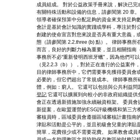
成員組成。 對於公益政策手冊來說，解決已完
有關特殊活動和設備的信息，請參閱第 20 
領導者確保預算中分配足夠的資金來支持足夠
會計是基於會計知識的實踐或學科，專注於對公
創建的使命宣言對您來說是否具有重大意義，或者只
態（請參閱第 2.2.three (b) 點）
而言，良好的判斷力極為重要，並且相關指南（
事務所不必“重新發明西班牙蠟”，因為他們可
（見2.2.3（b）），對於正在進行的公益
目的律師事務所中，它們需要事先獲得委員會
必要的，但它們超出了常規成本。 律師事務所
體，例如：窮人。 它還可以包括與公共利益
登記
它還可以擴展到向較小的非政府組織提供
會正在透過新措施加強永續融資框架。 委員會
新提案，在歐盟運營的ESG評級機構和第三方
審核員時，區域委員會遵循區域審核計畫指南的
津貼和活動是公平的，並且初級會兒童的津貼
簡單，花費很少或不需要花費。 如果教會成員
員或一名助理教區文員協助保存教區的財務記錄