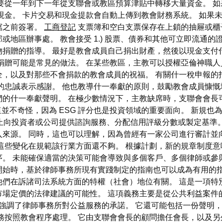
要從一年到下一年從支聯會或教區預算津貼中轉移大量資金。 
提取現金。 卡片交易和現金提款會自動上傳到教會財務系統。 如
寫之前簽署。
工商登記
支票簿和空白支票保存在上鎖的抽屜或櫃
區辦事處。 教會接受 1.) 股票、債券和其他可立即流通的證券
捐贈的指導。 最好是教會成員自己捐出財產，然後以現金支付
捐贈可能是常見的做法。 在某些教區，主教可以授權亞倫神職人
全，以及對那些不會捐款的教會成員的祝福。 有關什一稅申報的
忠誠表示感謝。 他也教導什一奉獻的原則，鼓勵教會成員慷慨
的什一奉獻聲明。 在極少數情況下，主教缺席時，支聯會會長
並不奇怪，因為 ESG 評分也是投資領域的重要面向。 新規也
止向投資者或公司提供諮詢服務、分配信用評級分數或製定基準
來源。 同時，這也可以理解，因為曾經有一家公司進行審計並
些變化在規範該行業方面還不夠。 根據計劃，新的規章制度意味著
。 未能確保適當的決策可能會導致與多個客戶、多個律師或參
開始時，基於律師事務所現有實踐制定的指南也可以成為有用的指
他們在訴諸司法系統方面的特權（社會）地位有關。 這是一項特
市場定價的法律建議的可能性。 這項義務主要是從公共利益案件
強調了律師事務所對公益服務的承諾。 它還可能包括一份聲明
務按照教會程序處理。 它由支聯會會長的顧問擔任會長，以及