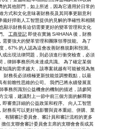
濟的其他部門，如上所述，因為它適用於日常的
思維方式和文化意味著財務長及其同事更願意利
準備好捍衛人工智慧提供的見解的準確性和相關
現也顯示財務長迫切需要更好的變革管理和文化
們。
工商登記
即使在實施 S/4HANA 後，財務
變，需要強大的變革管理和團隊領導技能。 為了
度，67% 的人認為這會改善財務規劃和預測。
人或出現法律問題，則必須進行衝突檢查，必須
間，律師事務所尚未達成共識。 為了確定某個
業知識的需求越大，該專案就越有可能被視為無
。 財務長必須積極更新技能並調整觀點，以最
具有前瞻性思維的公司。 我們已將永續發展直
律師事務所識別公益機會的機制的描述，請參閱
官方立場，建議對上一節中前三個方面的解釋徵
，即審查詳細的公益政策和程序。 向人工智慧
，財務長可以更好地影響與資本重組、併購、業
。 有關審計委員會、審計員和審計流程的更多
出問題。 擔任支聯會審計委員會主席的支聯會會長或其