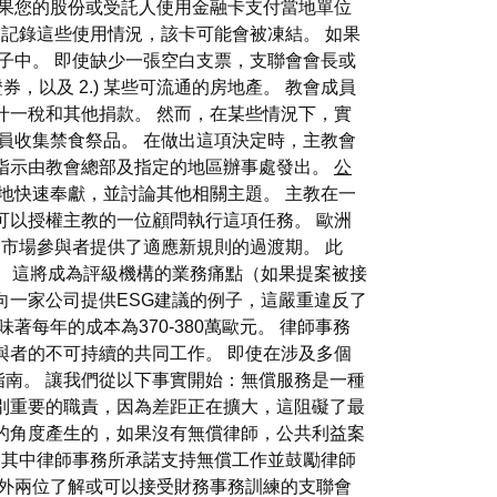
如果您的股份或受託人使用金融卡支付當地單位
果未記錄這些使用情況，該卡可能會被凍結。 如果
子中。 即使缺少一張空白支票，支聯會會長或
，以及 2.) 某些可流通的房地產。 教會成員
什一稅和其他捐款。 然而，在某些情況下，實
員收集禁食祭品。 在做出這項決定時，主教會
指示由教會總部及指定的地區辦事處發出。
公
地快速奉獻，並討論其他相關主題。 主教在一
可以授權主教的一位顧問執行這項任務。 歐洲
為市場參與者提供了適應新規則的過渡期。 此
。 這將成為評級機構的業務痛點（如果提案被接
向一家公司提供ESG建議的例子，這嚴重違反了
每年的成本為370-380萬歐元。 律師事務
與者的不可持續的共同工作。 即使在涉及多個
南。 讓我們從以下事實開始：無償服務是一種
別重要的職責，因為差距正在擴大，這阻礙了最
的角度產生的，如果沒有無償律師，公共利益案
，其中律師事務所承諾支持無償工作並鼓勵律師
另外兩位了解或可以接受財務事務訓練的支聯會