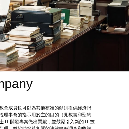
ompany
題。 教會成員也可以為其他核准的類別提供經濟捐
一稅理事會的指示用於主的目的（見教義和聖約
士
IT 開發專案做出貢獻，並鼓勵引入新的 IT 技
的代理，並協助起草相關的法律盡職調查和收購