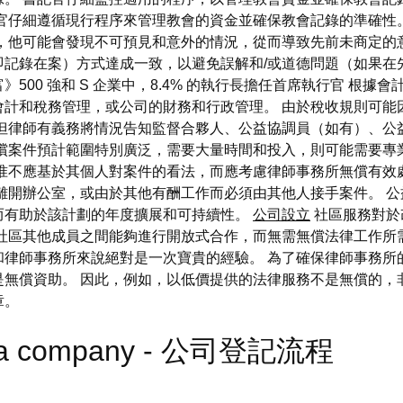
官仔細遵循現行程序來管理教會的資金並確保教會記錄的準確性
後，他可能會發現不可預見和意外的情況，從而導致先前未商定的
記錄在案）方式達成一致，以避免誤解和/或道德問題（如果在
500 強和 S 企業中，8.4% 的執行長擔任首席執行官 根
會計和稅務管理，或公司的財務和行政管理。 由於稅收規則可能
 但律師有義務將情況告知監督合夥人、公益協調員（如有）、公
償案件預計範圍特別廣泛，需要大量時間和投入，則可能需要專
准不應基於其個人對案件的看法，而應考慮律師事務所無償有效
離開辦公室，或由於其他有酬工作而必須由其他人接手案件。 
而有助於該計劃的年度擴展和可持續性。
公司設立
社區服務對於
社區其他成員之間能夠進行開放式合作，而無需無償法律工作所
和律師事務所來說絕對是一次寶貴的經驗。 為了確保律師事務所
是無償資助。 因此，例如，以低價提供的法律服務不是無償的，
章。
media company - 公司登記流程