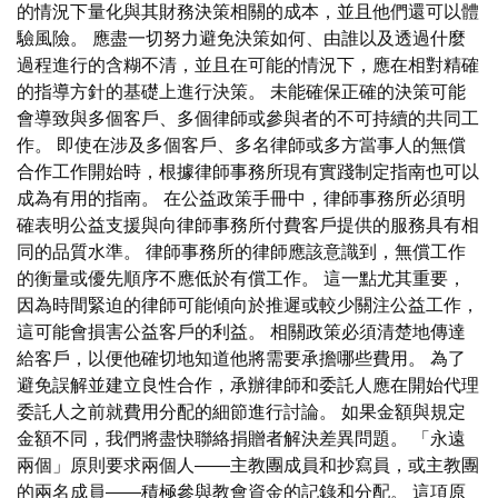
的情況下量化與其財務決策相關的成本，並且他們還可以體
驗風險。 應盡一切努力避免決策如何、由誰以及透過什麼
過程進行的含糊不清，並且在可能的情況下，應在相對精確
的指導方針的基礎上進行決策。 未能確保正確的決策可能
會導致與多個客戶、多個律師或參與者的不可持續的共同工
作。 即使在涉及多個客戶、多名律師或多方當事人的無償
合作工作開始時，根據律師事務所現有實踐制定指南也可以
成為有用的指南。 在公益政策手冊中，律師事務所必須明
確表明公益支援與向律師事務所付費客戶提供的服務具有相
同的品質水準。 律師事務所的律師應該意識到，無償工作
的衡量或優先順序不應低於有償工作。 這一點尤其重要，
因為時間緊迫的律師可能傾向於推遲或較少關注公益工作，
這可能會損害公益客戶的利益。 相關政策必須清楚地傳達
給客戶，以便他確切地知道他將需要承擔哪些費用。 為了
避免誤解並建立良性合作，承辦律師和委託人應在開始代理
委託人之前就費用分配的細節進行討論。 如果金額與規定
金額不同，我們將盡快聯絡捐贈者解決差異問題。 「永遠
兩個」原則要求兩個人——主教團成員和抄寫員，或主教團
的兩名成員——積極參與教會資金的記錄和分配。 這項原