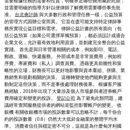
需要根據任務的需要和性質，明確界定哪些費用屬於此類，
並需要明確的指導方針以便律師了解費用需要哪些事先批
准。
台北會計師
與大多數行政和管理任務一樣，公益預算
的管理方式因辦公室而異。 它旨在盡可能支持特定律師事
務所實現公益目標和需求。 律師公益計畫的所有面向（包
括公益預算（如果公司選擇單獨預算），都必須設計成適合
企業文化，允許最有效地利用資源，並創建完全整合的公益
實踐。 首先是與日常營運相關的成本，例如影印、電話、
郵政、運輸、快遞服務。 外部成本是非常規費用，例如程
序費、專家費和（私人）調查員費。 憑藉更具前瞻性和策
略性的立場，財務長可以更好地影響與資本重組、併購、業
務銷售和規劃相關的決策。 這種轉變使他們能夠更參與主
動制定這些決策，而不是事後處理財務後果。 根據客戶服
務經驗，2018年出現了大量涉及個人市場參與者證券帳戶
費用確定和變更的投訴。
登記公司
為了避免此類問題，建
議經常查閱服務提供者的網站並監控影響帳戶的變更。 收
銀機 有關收銀機市場的投訴數量可以忽略不計，每千份合
約的投訴數量（0.6）仍然大大低於金融業的整體平均水
準。 消費者信任與穩定密不可分，這就是為什麼匈牙利國