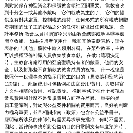
則對於保存神聖資金和保護教會領袖至關重要。 當教會收
到十分之一或其他奉獻時，它們就成為主的了。 它們的提
供沒有對其處置、控制權的維持、任何形式的所有權或捐贈
者期望的除了主的祝福之外的任何利益做出任何規定。
會
計事務所
教會成員捐贈實物只能由教會總部或地區辦事處
開立收據。 如果捐贈者使用什一稅和其他奉獻表格，請在
表格的「其他」欄位中輸入類別名稱。 在某些教區，主教
可以授權亞倫神職人員收集禁食奉獻。 在做出這項決定
時，主教會考慮可用的亞倫聖職持有者的數量、他們的安
全，以及對那些不會捐款的教會成員的祝福。 什一稅總是
按照什一稅理事會的指示用於主的目的（見教義和聖約第
120條）。 此類費用可包括例如法庭費用/費用、與取得官
方文件相關的費用、登記費等。 律師事務所在什麼被視為
常規費用和什麼不是常規費用方面存在差異。 重要的是，
員工意識到，對於與公益案件相關的費用而言，良好的判斷
力極為重要，並且相關指南（政策）包含在公益手冊中。
應明確所涉及的律師何時需要尋求事先批准，何時不需要。
因此，當律師事務所對公益項目的日常開支有年度預算時，