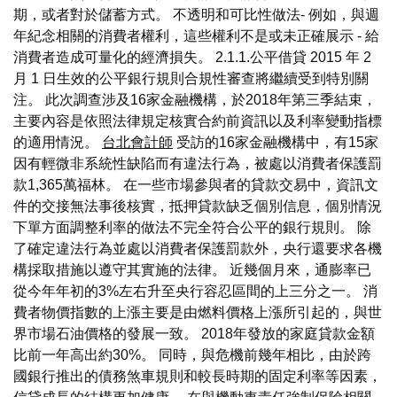
期，或者對於儲蓄方式。 不透明和可比性做法- 例如，與週
年紀念相關的消費者權利，這些權利不是或未正確展示 - 給
消費者造成可量化的經濟損失。 2.1.1.公平借貸 2015 年 2
月 1 日生效的公平銀行規則合規性審查將繼續受到特別關
注。 此次調查涉及16家金融機構，於2018年第三季結束，
主要內容是依照法律規定核實合約前資訊以及利率變動指標
的適用情況。
台北會計師
受訪的16家金融機構中，有15家
因有輕微非系統性缺陷而有違法行為，被處以消費者保護罰
款1,365萬福林。 在一些市場參與者的貸款交易中，資訊文
件的交接無法事後核實，抵押貸款缺乏個別信息，個別情況
下單方面調整利率的做法不完全符合公平的銀行規則。 除
了確定違法行為並處以消費者保護罰款外，央行還要求各機
構採取措施以遵守其實施的法律。 近幾個月來，通膨率已
從今年年初的3%左右升至央行容忍區間的上三分之一。 消
費者物價指數的上漲主要是由燃料價格上漲所引起的，與世
界市場石油價格的發展一致。 2018年發放的家庭貸款金額
比前一年高出約30%。 同時，與危機前幾年相比，由於跨
國銀行推出的債務煞車規則和較長時期的固定利率等因素，