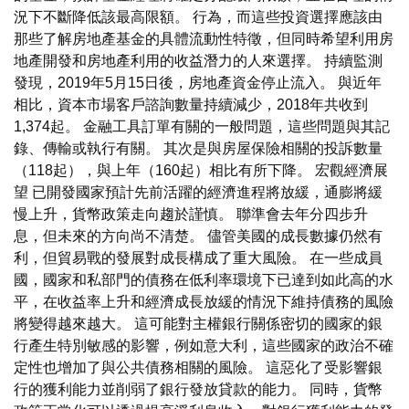
況下不斷降低該最高限額。 行為，而這些投資選擇應該由
那些了解房地產基金的具體流動性特徵，但同時希望利用房
地產開發和房地產利用的收益潛力的人來選擇。 持續監測
發現，2019年5月15日後，房地產資金停止流入。 與近年
相比，資本市場客戶諮詢數量持續減少，2018年共收到
1,374起。 金融工具訂單有關的一般問題，這些問題與其記
錄、傳輸或執行有關。 其次是與房屋保險相關的投訴數量
（118起），與上年（160起）相比有所下降。 宏觀經濟展
望 已開發國家預計先前活躍的經濟進程將放緩，通膨將緩
慢上升，貨幣政策走向趨於謹慎。 聯準會去年分四步升
息，但未來的方向尚不清楚。 儘管美國的成長數據仍然有
利，但貿易戰的發展對成長構成了重大風險。 在一些成員
國，國家和私部門的債務在低利率環境下已達到如此高的水
平，在收益率上升和經濟成長放緩的情況下維持債務的風險
將變得越來越大。 這可能對主權銀行關係密切的國家的銀
行產生特別敏感的影響，例如意大利，這些國家的政治不確
定性也增加了與公共債務相關的風險。 這惡化了受影響銀
行的獲利能力並削弱了銀行發放貸款的能力。 同時，貨幣