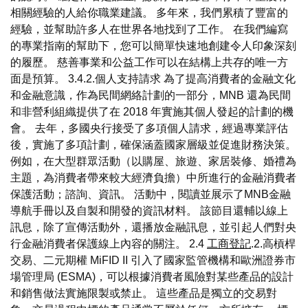
相關經驗的人給你職業建議。 多年來，我們累積了豐富的
經驗，並幫助許多人在世界各地找到了工作。 在我們編寫
的專業指南的幫助下，您可以簡單快速地創建令人印象深刻
的履歷。 慈善事業和公益工作可以在結構上共存的唯一方
面是預算。 3.4.2.個人支持請求 為了提高消費者的金融文化
和金融意識，作為民間網絡計劃的一部分，MNB 還為民間
和非營利組織提供了在 2018 年實施其個人發起的計劃的機
會。 去年，多國央行接受了多項個人請求，經過專業評估
後，實施了多項計劃，確保涵蓋國家層級並促進財務決策。
例如，在大型群眾活動（以購屋、旅遊、家居裝修、婚禮為
主題，為消費者帶來較大經濟負擔）中所進行的金融消費者
保護活動；諮詢、資訊。 活動中，閱讀並展示了MNB金融
導航手冊以及自製和開發的資訊材料。 該節目還輔以線上
訊息，除了宣傳活動外，還播放金融訊息，並引起人們對央
行金融消費者保護線上內容的關注。 2.4
工商登記
.2.高槓桿
交易、二元期權 MiFID II 引入了國家監管機構和歐洲證券市
場管理局 (ESMA)，可以根據消費者風險對某些產品的設計
和銷售做法實施限製或禁止。 這些產品是獨立的交易對