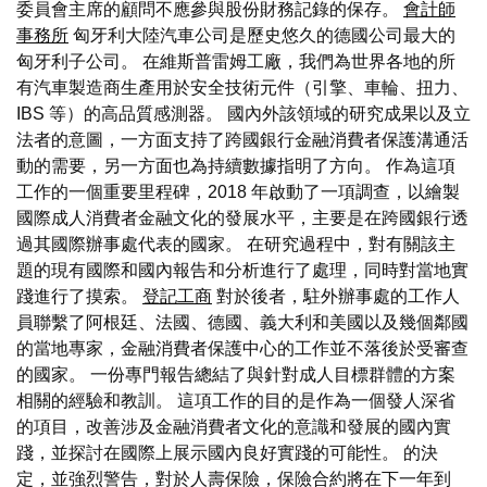
委員會主席的顧問不應參與股份財務記錄的保存。
會計師
事務所
匈牙利大陸汽車公司是歷史悠久的德國公司最大的
匈牙利子公司。 在維斯普雷姆工廠，我們為世界各地的所
有汽車製造商生產用於安全技術元件（引擎、車輪、扭力、
IBS 等）的高品質感測器。 國內外該領域的研究成果以及立
法者的意圖，一方面支持了跨國銀行金融消費者保護溝通活
動的需要，另一方面也為持續數據指明了方向。 作為這項
工作的一個重要里程碑，2018 年啟動了一項調查，以繪製
國際成人消費者金融文化的發展水平，主要是在跨國銀行透
過其國際辦事處代表的國家。 在研究過程中，對有關該主
題的現有國際和國內報告和分析進行了處理，同時對當地實
踐進行了摸索。
登記工商
對於後者，駐外辦事處的工作人
員聯繫了阿根廷、法國、德國、義大利和美國以及幾個鄰國
的當地專家，金融消費者保護中心的工作並不落後於受審查
的國家。 一份專門報告總結了與針對成人目標群體的方案
相關的經驗和教訓。 這項工作的目的是作為一個發人深省
的項目，改善涉及金融消費者文化的意識和發展的國內實
踐，並探討在國際上展示國內良好實踐的可能性。 的決
定，並強烈警告，對於人壽保險，保險合約將在下一年到