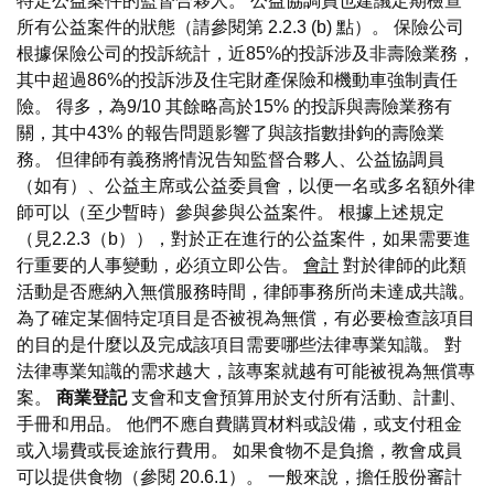
特定公益案件的監督合夥人。 公益協調員也建議定期檢查
所有公益案件的狀態（請參閱第 2.2.3 (b) 點）。 保險公司
根據保險公司的投訴統計，近85%的投訴涉及非壽險業務，
其中超過86%的投訴涉及住宅財產保險和機動車強制責任
險。 得多，為9/10 其餘略高於15% 的投訴與壽險業務有
關，其中43% 的報告問題影響了與該指數掛鉤的壽險業
務。 但律師有義務將情況告知監督合夥人、公益協調員
（如有）、公益主席或公益委員會，以便一名或多名額外律
師可以（至少暫時）參與參與公益案件。 根據上述規定
（見2.2.3（b）），對於正在進行的公益案件，如果需要進
行重要的人事變動，必須立即公告。
會計
對於律師的此類
活動是否應納入無償服務時間，律師事務所尚未達成共識。
為了確定某個特定項目是否被視為無償，有必要檢查該項目
的目的是什麼以及完成該項目需要哪些法律專業知識。 對
法律專業知識的需求越大，該專案就越有可能被視為無償專
案。
商業登記
支會和支會預算用於支付所有活動、計劃、
手冊和用品。 他們不應自費購買材料或設備，或支付租金
或入場費或長途旅行費用。 如果食物不是負擔，教會成員
可以提供食物（參閱 20.6.1）。 一般來說，擔任股份審計