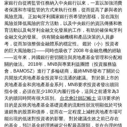
家銀行自從將監管任務納入中央銀行以來，一直以加強消費
者保護和市場監管的方式來執行任務，從而提高了參與者的
風險意識。 正如匈牙利國家銀行所希望的那樣，旨在識別
風險並降低風險的官方活動，以及中央銀行的資訊傳播和教
育活動以及匈牙利金融文化發展的工作，有助於確保匈牙利
金融文化的發展。 供有關金融機構和產品決策的人員參
考，從而加強整個金融體系的穩定性。 鑑於（小）投資者
的巨大風險敞口——同時也吸收了 2008 年金融危機的經驗
——近年來，跨國銀行密切關注與房地產基金管理和分配相
關的做法。 2018年，MNB與專業利益團體（投資服務協
會，BAMOSZ）進行了多輪磋商，最終MNB發布了關於公
共開放式房地產基金投資單位流通的建議。 對於新上市的
房地產基金和房地產基金系列，MNB要求投資者發出贖回
指令後，必須在至少180天內履行指令，這與之前通常為3
天的贖回時間有很大區別。
台北會計師記帳士
這項要求的
目的是反映房地產基金基礎資產的流動性狀況明顯低於可快
速銷售的股票和債券，從而在一定程度上減輕房地產市場可
能出現的低迷對投資者的影響。 對於建議生效之前已存在
的基金，預計基金經理將確定分配最高限額，並在合理的情