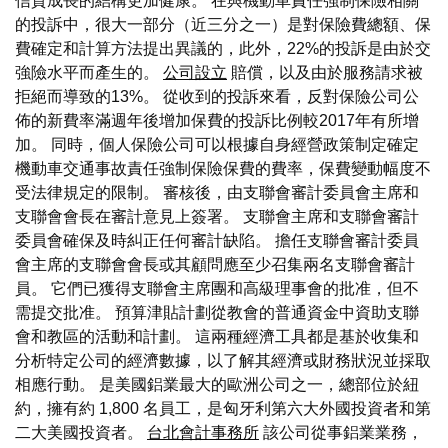
信貸成長的結構更加健康。 在與機動車責任強制保險相關
的投訴中，很大一部分（近三分之一）是對保險費總額、保
費確定和計算方法提出異議的，此外，22%的投訴是由於交
強險水平而產生的。
公司設立
賠償，以及由於服務請求被
拒絕而導致的13%。 從收到的投訴來看，反對保險公司公
佈的新費率滿週年後增加保費的投訴比例較2017年有所增
加。 同時，個人保險公司可以根據自身經營政策制定確定
機動車交通事故責任強制保險保費的費率，保費變動幅度不
受法律規定的限制。 審核後，由支聯會審計委員會主席和
支聯會會長在審計意見上簽署。 支聯會主席和支聯會審計
委員會確保及時糾正任何審計缺陷。 擔任支聯會審計委員
會主席的支聯會會長或其顧問應至少召集兩名支聯會審計
員。 它們已獲得支聯會主席團和高級理事會的批准，但不
需提交批准。 預算津貼計劃從教會的普通資金中資助支聯
會和教區的活動和計劃。 這兩種經濟工具都是基於收集和
分析特定公司的經濟數據，以了解其經濟或財務狀況並採取
相應行動。 是美國鋁業最大的歐洲公司之一，總部位於紐
約，擁有約 1,800 名員工，是匈牙利第六大外國投資者和第
二大美國投資者。
台北會計事務所
該公司從事鋁業業務，