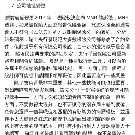
公司地址變更
營業地址變更
2017 年，法院裁決宣布 MNB 勝訴後，MNB
透露，如果被保險人延遲報告保險金額，旅遊保險合約通常
會以不符合《民法典》的方式限制保險公司的履約。 分析
結果顯示，瑞士央行發現絕大多數保險公司都修改了合約條
件，但對幾乎所有保險公司來說，進一步的澄清似乎是合理
的。 隨著民法典要求的詳細制定，央行呼籲保險公司重新
審查相關合約條款。 履歷是一種自我行銷工具，可以向潛
在雇主強調您的相關知識和技能。 另一方面，同一個程式
設計師可能想申請團隊領導職位，因此需要進行一些調整
——除了技術背景非常重要，其他一些技能可能也很重要，
例如團隊管理/專案規劃。
設立公司
一份寫得好的履歷可能
很棘手——一方面，你必須給讀者留下深刻的印象，但另一
方面，不要做得太過分，也不要讓你的潛在雇主感到疲倦。
確保您選擇一個與職位相匹配的有影響力的簡歷模板，並選
擇不太大膽但會在您的簡歷中脫穎而出並閃耀的顏色。 網
路上有大量的履歷範本，但只有少數得到人力資源專業人士
的認可。 確定作者是誰並閱讀網站的聲譽；你不希望沒有