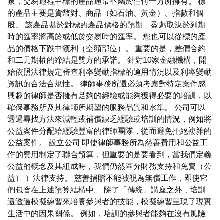
象，交易過程中標的產品通常不屬於任何一方所擁有。 標
的產品主要是貨幣對、商品（如石油、黃金）、指數和個
股。 該產品基於對標的產品價格的預期，盈虧取決於到期
時的匯率將高於或低於交易時的匯率。 您也可以從標的產
品的價格下跌中獲利（空頭部位）。 重要的是，差價合約
和二元期權的締結是雙方的承諾。 針對10家金融機構，開
始依照法律規定審查利率變動指標的適用情況以及利率變動
資訊的合法合規性。 律師事務所還必須考慮對特定案件感
興趣的律師是否擁有足夠的經驗或能夠獲得必要的培訓，以
確保事務所及其律師所期望的服務品質和水準。 公司可以
透過尋找方法來減輕或補償缺乏經驗或培訓的情況，例如將
公益案件分配給經驗豐富的律師團隊，從而避免拒絕複雜的
公益案件。
設立公司
即使律師事務所為慈善費用和公益工
作的費用制定了聯合預算，但重要的是要看到，當我們定義
公益的概念及其組成時，我們仍然區分財務支持和免費（公
益） ）法律支持。 慈善捐贈不能被視為無償工作，即使它
們包含在上述預算結構中。 除了「傳統」講座之外，培訓
還透過模擬練習來培養參與者的技能，模擬練習呈現了現實
生活中的因果關係。 例如，培訓的參與者能夠在沒有風險