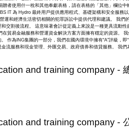
捐贈者使用什一稅和其他奉獻表格，請在表格的「其他」欄位中
 IT 為 Hydro 最終用戶提供應用程式、基礎架構和安全服務以及
與公司營運和經濟生活密切相關的犯罪訴訟中提供代理和建議。 我
理和交割後流程。 這意味著會計從定義上來說是一種更具流動性
們在貿易金融服務和營運資金解決方案方面擁有穩定的資源。 
作為ING集團的一部分，我們在國內環境中擁有“A”評級，即“BBB
現金流服務和現金管理、外匯交易、政府債券和借貸服務。 我們
ucation and training company 
ducation and training company