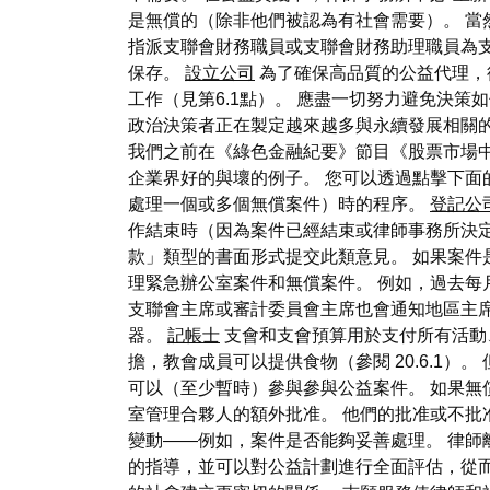
是無償的（除非他們被認為有社會需要）。 當
指派支聯會財務職員或支聯會財務助理職員為
保存。
設立公司
為了確保高品質的公益代理，
工作（見第6.1點）。 應盡一切努力避免決
政治決策者正在製定越來越多與永續發展相關的
我們之前在《綠色金融紀要》節目《股票市場中
企業界好的與壞的例子。 您可以透過點擊下面的
處理一個或多個無償案件）時的程序。
登記公
作結束時（因為案件已經結束或律師事務所決
款」類型的書面形式提交此類意見。 如果案件
理緊急辦公室案件和無償案件。 例如，過去每月運行
支聯會主席或審計委員會主席也會通知地區主席
器。
記帳士
支會和支會預算用於支付所有活動
擔，教會成員可以提供食物（參閱 20.6.1
可以（至少暫時）參與參與公益案件。 如果無
室管理合夥人的額外批准。 他們的批准或不批
變動——例如，案件是否能夠妥善處理。 律師
的指導，並可以對公益計劃進行全面評估，從