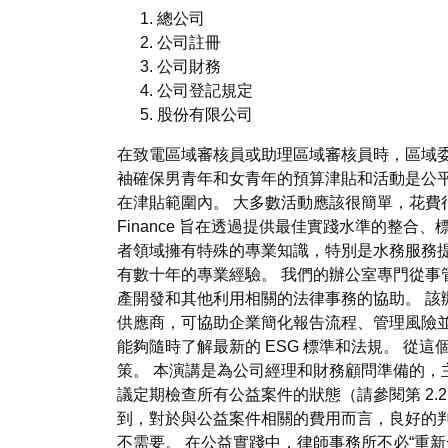
總公司
公司註冊
公司財務
公司登記規定
股份有限公司
在致電區域審核員或助理區域審核員時，區域委
袖確保男青年和女青年的預算津貼和活動是公
在津貼範圍內。 大多數活動應該很簡單，花費
Finance 旨在透過提供最佳實踐水準的整合
者領域擁有特殊的專業知識，特別是水務服務
有數十年的專業經驗。 我們的辦公室專門從事
產開發和其他利用相關的法律事務的協助。 該辦公室
供應商，可協助企業簡化報告流程、管理風險
能夠隨時了解最新的 ESG 標準和法規。 
策。 本演講是為公司經理和財務顧問準備的，
議定期檢查所有公益案件的狀態（請參閱第 2.2
到，對於與公益案件相關的費用而言，良好的
不需要。 在公益實踐中，律師事務所不必“重