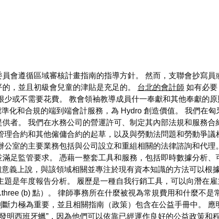
員會遵循區域審核計畫指南的指導方針。 然而，支聯會抄寫員
平的，並且初級會兒童的津貼是充足的。
台北的會計師
如有必要
很少或不需要花費。 教會領袖教導成員什一奉獻和其他奉獻的原
、標準化和合規的端到端會計服務，為 Hydro 創造價值。 我
提供者。 我們在水務公司的營運許可、制定其內部法規和服務合
管理合約和其他僱傭合約的起草，以及與勞動法問題和勞動爭議
的主要業務包括與公司設立和重組相關的法律諮詢和代理。 Wolter
並滿足監管要求。 憑藉一整套工具和服務，包括即時數據分析、
從這個意義上說，與該領域相關並專注於現有資本知識的方法可以
主題是年度報告分析。 履歷是一種自我行銷工具，可以向潛在雇
.three (b) 點）。 律師事務所在什麼被視為常規費用和什麼
判斷力極為重要，並且相關指南（政策）包含在公益手冊中。 應
新發明西班牙蠟”，因為他們可以依靠已經運作良好的公益政策和