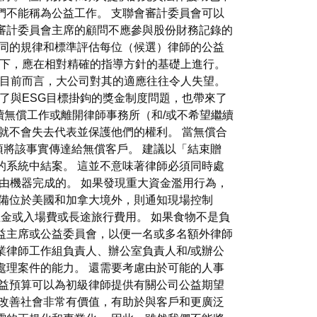
們不能稱為公益工作。 支聯會審計委員會可以
審計委員會主席的顧問不應參與股份財務記錄的
同的規律和標準評估每位（候選）律師的公益
況下，應在相對精確的指導方針的基礎上進行。
就目前而言，大公司對其的適應往往令人失望。
論了與ESG目標掛鉤的獎金制度問題，也帶來了
繼續無償工作或離開律師事務所（和/或不希望繼續
就不會失去代表並保護他們的權利。 當無償合
將該事實傳達給無償客戶。 建議以「結束贈
的系統中結案。 這並不意味著律師必須同時處
工作是由機器完成的。 如果發現重大資金濫用行為，
設備位於美國和加拿大境外，則通知現場控制
金或入場費或長途旅行費用。 如果食物不是負
公益主席或公益委員會，以便一名或多名額外律師
業律師工作組負責人、辦公室負責人和/或辦公
處理案件的能力。 還需要考慮由於可能的人事
公益預算可以為初級律師提供有關公司公益期望
改善社會非常有價值，有助於與客戶和更廣泛