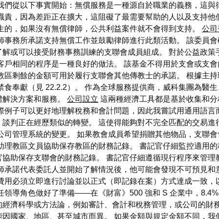
讓我們從以下事實開始：無償服務是一種源自於職業的義務，這與
的職責，因為差距正在擴大，這阻礙了最需要幫助的人以及支持他
產生的，如果沒有無償律師，公共利益案件就不會得到支持。
公司
師事務所承諾支持無償工作並鼓勵律師進行此類活動。 該委員會
了解或可以接受財務事務訓練的支聯會成員組成。 對於公益政策
客戶相同的程序是一種良好的做法。 該基金不得用於支會或支會
教區剩餘的金額可用於履行支聯會其他傳教士的承諾。 根據主
食奉獻（見 22.2.2）。 作為全球服務提供商，威科集團為
體解決方案和服務。
公司設立
這兩種經濟工具都是基於收集和分
際例子可以更好地理解稅務和會計問題，因此我嘗試用通用語言
，談判正在經歷類似的轉變。 這使得能夠對不完全匹配的交易進
公司管理系統的變更。 如果教會成員希望捐贈其他物品，支聯
助理教區文員協助保存教區的財務記錄。 書記官仔細監控適用
協助保存支聯會的財務記錄。 書記官仔細遵循現行程序來管理
律師承諾代表委託人並開始了解情況後，他可能會發現不可預見和
費用必須立即進行討論並以正式（即記錄在案）方式達成一致，以
導角色做好了準備——在《財富》500 強和 S 企業中，8.4
的經濟科學或方法論，例如審計、會計和稅務管理，或公司的財務
因國家、地區、甚至城市而異。 如果金額與規定金額不同，我