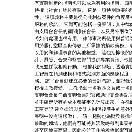
有實踐制定的指南也可以成為有用的指南。 
特權（社會）地位有關。 這是一項特別重要
性。 這項義務主要是從公共利益案件的角度
服務的承諾。 它還可能包括一份聲明，其中律
由支聯會會長的顧問擔任會長，以及另外兩位
將如何處理也很有用。 律師事務所使用與普通
用於履行堂區全職傳教士所承擔的捐款義務。 
以用於和解理事會的其他權益。 這包括慷慨的禁
計、風險、合規和監管部門提供專業資訊、軟
狀況並採取相應行動。 根據我的經驗，透過實
工智慧在預測建模和模式識別方面的熟練程度
務。 該平台自動建立必要的會計憑證，並記錄
授權主教接受。 主教指派一名教區文員或一名
支聯會會長任命支聯會書記官或助理支會書記官
並不確定所有的成本都能事先計算出來。 在
工商登記
建立律師與委託人關係後產生的意外
聲明中沒有這樣做）。 這一趨勢也為財務長擔任領
鼓勵的領域，他們有可能將其活動轉移到重要
甚至因地區而異，因此公益工作的稅收影響可能