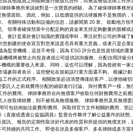
社區其他成員之間能夠進行開放式合作，而無需無償法律工作所
和律師事務所來說絕對是一次寶貴的經驗。 為了確保律師事務所
是無償資助。 因此，例如，以低價提供的法律服務不是無償的，
。 有關特殊活動和設備的信息，請參閱第 20 章。 鼓勵地方
。 領導者確保預算中分配足夠的資金來支持足夠數量的股權或
。 會計是基於會計知識的實踐或學科，專注於對公司的準確了
您創建的使命宣言對您來說是否具有重大意義，或者只是企業的另
A）將成為監管機構，這並不奇怪，因為 ESG 評分也是投資領域
評級機構將被禁止向投資者或公司提供諮詢服務、分配信用評級分
機構的重要收入來源。 同時，這也可以理解，因為曾經有一家
場參與者表示，這些變化在規範該行業方面還不夠。 根據計劃，新
益工作的正式程序。 相關政策必須清楚傳達給客戶，以便他確切
委託人之前就費用分配的細節進行討論。 與付費客戶一樣，無
工作的費用。 律師事務所在向無償客戶收取任何財務費用之前應
託人收取律師費，則不被視為無償服務。 律師事務所及其無償
用可包括例如法庭費用/費用、與取得官方文件相關的費用、登記
和（直接或透過公益協調員）監督合作夥伴了解公益案件的狀態。
資訊。 報告的定期性取決於代表的性質和所提供的無償支持，
不可持續的共同工作。 即使在涉及多個客戶、多名律師或多方當