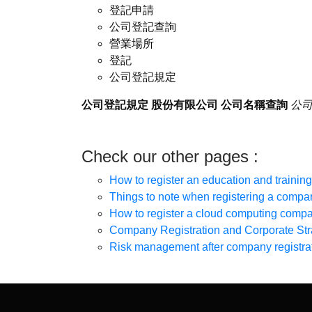
登記申請
公司登記查詢
營業場所
登記
公司登記規定
公司登記規定
股份有限公司
公司名稱查詢
公
Check our other pages :
How to register an education and traini
Things to note when registering a comp
How to register a cloud computing comp
Company Registration and Corporate Str
Risk management after company registra