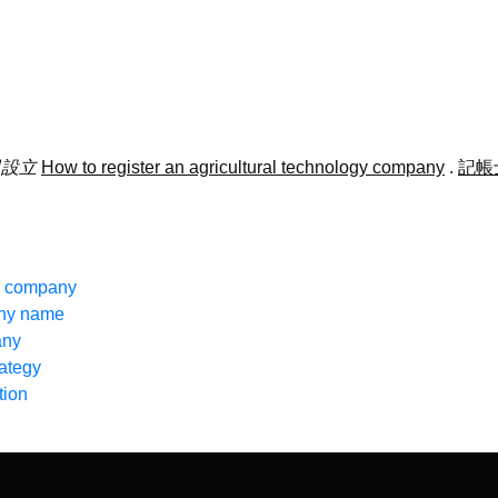
司設立
How to register an agricultural technology company
.
記帳
ng company
any name
any
ategy
tion