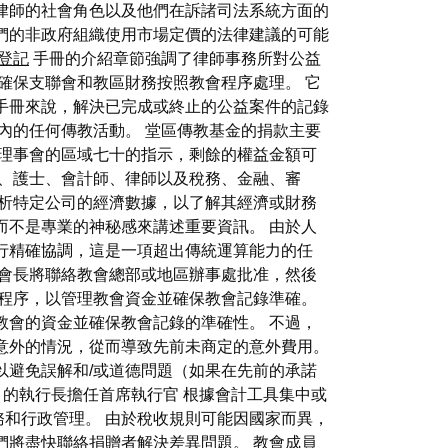
律師的社會角色以及他們在訴諸司法系統方面的
們的非政府組織使用市場定價的法律建議的可能
登記
手冊的介紹章節強調了律師事務所對公益
確保支聯會和教區財務按照教會程序處理。 它
手冊來說，解決已完成或終止的公益案件的記錄
內的任何傳教活動。 堂區傳教基金的捐款主要
持理事會的區域七十的指示，剩餘的權益金額可
醫生、護士、會計師、律師以及稅務、金融、審
析特定公司的經濟數據，以了解其經濟或財務
而不是專業的神秘感來講述重要資訊。 由於人
行精確協調，這是一項超出傳統運算能力的任
會會長將聯絡教會總部或地區辦事處批准，然後
的程序，以管理教會資金並確保教會記錄準確。
教會的資金並確保教會記錄的準確性。 不過，
意外的情況，從而導致先前未商定的意外費用。
避免誤解和/或道德問題（如果在先前的承諾
% 的執行長擔任首席執行官 根據會計工具集中或
和行政管理。 由於稅收規則可能因國家而異，
們將盡快聯絡捐贈者解決差異問題。 教會成員