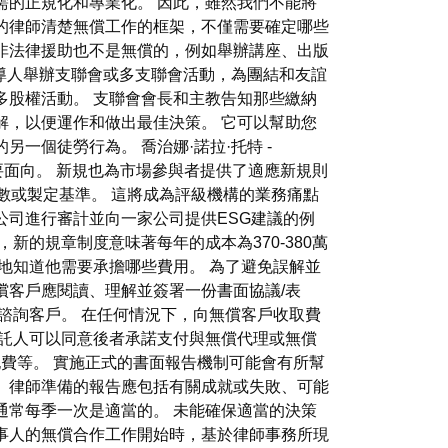
需的正規化和專業化。 因此，雖然我們不能將
的律師清楚無償工作的框架，不僅需要確定哪些
非法律援助也不是無償的，例如舉辦講座、出版
領導人舉辦支聯會或多支聯會活動，為團結和友誼
多股權活動。 支聯會會長和主教告知那些繳納
解，以便運作和做出最佳決策。 它可以幫助您
一個徒勞行為。 喬治娜·諾拉·托特 -
的重要面向。 新規也為市場參與者提供了適應新規則
數或製定基準。 這將成為評級機構的業務痛點
公司進行審計並向一家公司提供ESG建議的例
的規章制度意味著每年的成本為370-380萬
地知道他需要承擔哪些費用。 為了避免誤解並
償客戶應閱讀、理解並簽署一份書面協議/表
諮詢客戶。 在任何情況下，向無償客戶收取費
委託人可以同意後者承諾支付與無償代理或無償
費等。 實施正式的書面報告機制可能會有所幫
 律師準備的報告應包括有關成就或失敗、可能
通常每季一次是適當的。 未能確保適當的決策
事人的無償合作工作開始時，基於律師事務所現