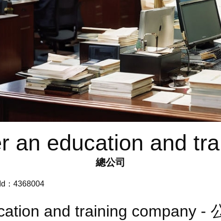
er an education and tr
總公司
d：4368004
ducation and training company