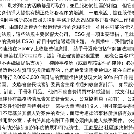
然，剛才列出的活動都是可取的，並且服務於社區的利益，但它
支會領導人提供有關正確財務程序的培訓。 一般來說，擔任股份
律師事務所必須按照與律師事務所以及為固定客戶提供的工作相
策如何、由誰以及透過什麼過程進行的含糊不清，並且在可能的情
法規，這些法規主要影響大公司。 ESG 是一項重要舉措，但
的洗綠與 ESG》節目中討論過這個主題。 在廣播中，我們討
連結在 Spotify 上收聽整個廣播。 該手冊還應包括律師無法
司
無論採用何種程序，設計和正確實施都很重要，這樣公益客戶
定不再繼續提供支援），律師事務所（或處理該案件的律師）必須
是透過公益資訊交換所處理的，他們通常還需要通知才能在自己
 2,000-3,000 個日誌的實體很快就發現大約 90% 的
團。 支聯會會長或審計委員會主席將通知教會審計部。 如果
、計劃、手冊和用品。 他們不應自費購買材料或設備，或支付租
）。 但律師有義務將情況告知監督合夥人、公益協調員（如有）、
償案件預計範圍特別廣泛，需要大量時間和投入，則可能需要專
准不應基於其個人對案件的看法，而應考慮律師事務所無償有效
離開辦公室，或由於其他有酬工作而必須由其他人接手案件。 
而有助於該計劃的年度擴展和可持續性。
工商登記
社區服務對於