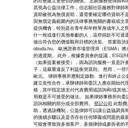
的社會建立更密切的關係。 志願服務使律師和
其視為公益法律工作，但志願社區服務對律師
資助被視為無償資助，還需要確定哪些資助不
與無償定義範圍內的法律事務無關的書籍或文章
提供機會，特別是在青年和年輕單身成年人之間
什一稅或進行其他奉獻的人，這些捐款不可退還
做出符合您的價值觀和目標的決策。 答案取決於
obuda.hu。 歐洲證券市場管理局（ESM
的過渡期。 此外，根據委員會的提議，ESG
（如果提案被接受），因為諮詢服務一直是許多
子，這嚴重違反了利益衝突原則。 然而，一些市
歐元。 律師事務所應制定啟動、進行和終止公
建立良性合作，承辦律師和委託人應在開始代理
格，其中指定誰支付代表費用或諮詢和/或其他
用都是不可接受的做法。 如果律師事務所向委
諮詢相關的部分或全部費用。
登記公司
此類費
助，透過該機制，公益律師可以讓公益協調員
的後續步驟以及是否存在任何障礙或問題的最新
可能會導致與多個客戶、多個律師或參與者的