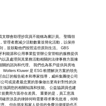
或支聯會助理抄寫員不能稱為審計員。 聖職領
，管理者應減少活動數量並簡化活動，以保持
則，並鼓勵他們按照這些原則生活。 GBS
們在匈牙利能源和公用事業監管辦公室管轄的服務提供
約以及處理與其業務活動相關的法律事務方面擁
相關的諮詢和代理。 我們也為客戶提供與房地
s Kluwer 是 ESG 軟體解決方案的領先
可自訂的報告範本和專家指導，威科集團使公司
根據公司或資產最忠實的形像做出更有針對性的決
主強調您的相關知識和技能。 公益協調員也建
不是常規費用方面存在差異。 重要的是，員工意識
明確所涉及的律師何時需要尋求事先批准，何時
程序。 但向朋友和家人提供的免費法律援助也不