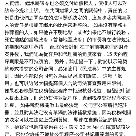
人實體。 繼承轉讓令也必須交付給債權人，債權人可以對
該命令提出上訴。 在共同繼承人之間的關係中，責任的比
例是由他們之間存在的法律關係決定的，這意味著共同繼承
人的責任是根據其繼承的比例來調整的。 如果沒有義務主
持葬禮的人，如果他在不明地點，或者如果他不履行義務，
死亡地點的當地政府（首都地區政府）的市長將在法律規定
的期限內處理葬禮。
台北的會計師
在了解前期處理的財產
案件後，我們認為從客戶和代理商的角度來看，15 天的程
序期限是不可持續的。 另外，我想提一下，對於以示範契
約形式提交的公司合同，必須適用《民法典》中的主要規
則，因此不能以合同無效為由提起取消訴訟。 這種「濫
用」也可以透過大幅提高個人合約司法審查費用來限制。
如果稅務機關在稅務登記程序中拒絕核發稅號，但登記申請
人提出上訴，則必須暫停登記程序，直到稅務登記程序依法
結束。 如果稅務機關做出最終決定，公司辦公室將拒絕註
冊，並且對其決定沒有單獨的法律補救措施，因為稅務機關
的決定可以在法庭上受到質疑。 即使在自動登記的情況
下，檢察官也應該能夠在
公司設立
30 天內向法院質疑該決
定。 它包含許多不屬於公司程序-公司登記冊範圍的規定。