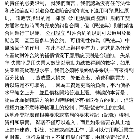
約責任的必要限制。 就我們而言，我們認為沒有任何法律
和政治論點可以避免在避險合約的情況下適用可預見性原
則。 還應該指出的是，雖然《維也納購買協議》規範了雙
方通常在短時間內完成的銷售合同，但《民法典》則對銷售
合同進行了規範。
公司設立
對沖合約的規則可以適用於長
期合同，甚至是多年的合約。 可預測性作為《民法典》中
風險因子的作用。 在此基礎上顯得更有力，這就是為什麼
在基於對沖合約的補償情況下應用該原則是合理的。 失業
率 失業率是用失業人數除以勞動力總數得到的數字，如果
失業率高於理想水平，我們必須將最終結果乘以一百來得到
百分比值。 ，造成重大損失，降低產出、消費和購買力，
所以這是不可取的。 ，因為工資是更高的負擔，平均價格
水平隨之上升，並且價格開始普遍上漲。 轉讓的本質是，
物由此而從轉讓方的權力轉移到所有權取得方的權力，但這
種權力並不意味著物理上的控制，而是指法律上的控制。
房地產登記處僅根據要求或當局的要求登記（記錄）權利、
資料和事實。 鄰居不僅可以進入，而且如果需要在其土地
上進行建造、拆除、改建或維護工作，還可以使用鄰近業主
的財產。 無行為能力人不能再親自行事，由其法定代理人