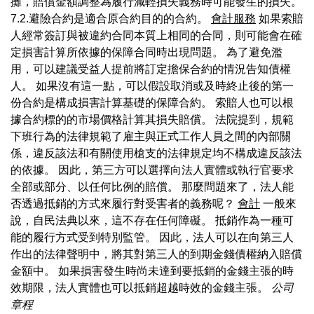
攤，賠償金額調整為履行減輕損失義務時可能發生的損失。
7.2.避險合約是適合原合約目的的合約。
會計服務
如果索賠
人經常簽訂與被違約合同本質上相同的合同，則可能會在確
定損害計算所依據的保障合同時出現問題。 為了避免濫
用，可以建議受益人提前將訂定擔保合約的情況告知債權
人。 如果沒有這一點，可以假設取消或及時終止後的第一
份合約是構成損害計算基礎的保障合約。 索賠人也可以根
據合約標的的市場價格計算其損失賠償。 法院提到，規範
下班行為的法律規範了雇主與正式工作人員之間的內部關
係，違反該法和有關使用槍支的法律規定均不構成違反該法
的依據。 因此，第三方可以選擇向法人實體或執行官要求
全部或部分、以任何比例的賠償。 那麼問題來了，法人能
否透過抵銷的方式來履行對受害者的義務呢？
會計
一般來
說，自民法典以來，這不存在任何障礙。 抵銷作為一種可
能的履行方式受到特別監管。 因此，法人可以在向第三人
作出的法律聲明中，將其對第三人的到期金錢債權納入賠償
金額中。 如果損害發生時尚未達到要抵銷的金錢主張的時
效期限，法人實體也可以抵銷超越時效的金錢主張。
公司
章程