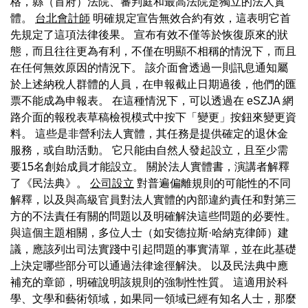
格，縣（首府）法院、審判庭和最高法院是獨立的法人實
體。
台北會計師
明確規定宣告無效合約有效，這表明它首
先規定了這項法律後果。 宣布有效不僅等於恢復原來的狀
態，而且往往更為有利，不僅在明顯不相稱的情況下，而且
在任何無效原因的情況下。 該介面會透過一則訊息通知屬
於上述納稅人群體的人員，在申報截止日期過後，他們的匯
票不能成為申報表。 在這種情況下，可以透過在 eSZJA 網
路介面的報稅表草稿檢視模式中按下「變更」按鈕來變更資
料。 這些是非營利法人實體，其任務是提供確定的退休金
服務，或自助活動。 它只能由自然人發起設立，且至少需
要15名創始成員才能設立。 關於法人實體書，演講者解釋
了《民法典》。
公司設立
對普遍偏離規則的可能性的不同
解釋，以及與高級官員對法人實體的內部違約責任和對第三
方的不法責任有關的問題以及明確解決這些問題的必要性。
與這個主題相關，多位人士（如安德拉斯·哈納克律師）建
議，應該列出司法實踐中引起問題的事實清單，並在此基礎
上決定哪些部分可以通過法律途徑解決。 以及民法典中應
補充的章節，明確說明該規則的強制性性質。 這適用於科
學、文學和藝術領域，如果同一領域已經有知名人士，那麼