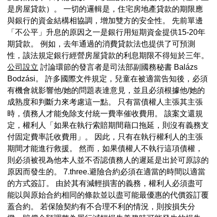
是房屋貸款）。 一切的邏輯是，住宅房地產貸款的期限應
與銀行的資金結構相協調，增加雙方的安全性。 先前單邊
「不公平」升息的原因之一是銀行用短期資金提供15-20年
期貸款。 例如，去年通過的消費貸款法也提供了可預測
性，該法規定銀行經營房屋貸款的利息期限不得短於三年。
公司設立
討論環節的發言者是司法部副國務秘書 Balázs
Bodzási。 許多國際文件規定，兒童在被適當告知後，必須
有機會就影響他/她的問題表達意見，並且必須根據他/她的
成熟度和判斷力來考慮這一點。 只有當債權人主張其主張
時，債務人才能免除支付統一費率催收費用。 該案文還規
定，權利人「如果在執行索賠期間藉口拖延，則沒有義務支
付固定費率託收費用」。 因此，只有在執行權利人的主張
期間才能進行救援。 然而，如果債權人不執行這項債權，
則必須被視為他本人並不否認債務人的遲延是出於可原諒的
原因而發生的。 7.three.避險合約必須在適當的時間以適當
的方式簽訂。 由於其有減輕損害的義務，權利人必須盡可
能以與原始合約相同的條款並以盡可能最優惠的代價簽訂覆
蓋合約。 若保險契約有不合理不利的情況，則按損失分