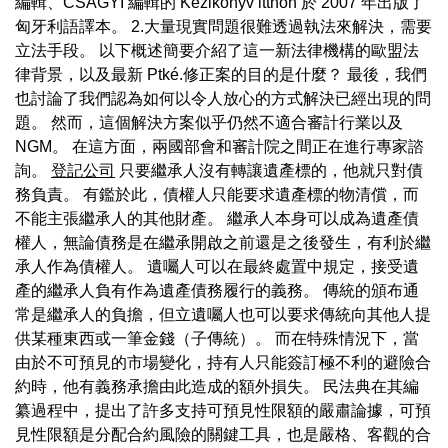
編輯、CSAGYI 編輯的 Kézikönyv itthon 於 2007 年出版了
匈牙利語譯本。 2.大量現實問題很難透過執法來解決，需要
立法手段。 以下概述簡要介紹了這一新法律機構的歐盟法
律背景，以及最新 Ptké.修正案的目的是什麼？ 最後，我們
也討論了我們認為如何以令人放心的方式解決已經出現的問
題。 然而，這個解決方案似乎仍然不適合審計行業以及
NGM。 在這方面，兩國部會和審計院之間正在進行專家諮
詢。
登記公司
只要繼承人沒有轉讓遺產標的，他就只對債
務負責。 有鑑於此，債權人只能要求遺產標的物清償，而
不能主張繼承人的其他財產。 繼承人本身可以成為遺產債
權人，無論債務是在繼承開啟之前還是之後發生，有利於繼
承人作為債權人。 遺囑人可以在最終處置中規定，接受遺
產的繼承人負有作為遺產債務履行的義務。 傳統的頒布通
常是繼承人的負擔，但立遺囑人也可以要求傳統向其他人提
供某種東西或一筆金錢（子傳統）。 而在特殊情況下，當
由於不可預見的市場變化，持有人只能簽訂極不利的避險合
約時，他有義務承擔由此造成的額外損失。 民法典在其編
纂過程中，提出了許多支持可預見性限額的嚴肅論據，可預
見性限額是分配合約風險的關鍵工具，也是嚴格、客觀的合