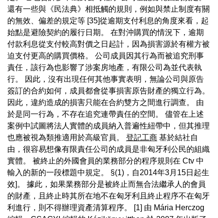
還有一些與《民法典》相抵觸的規則，例如與禁止制度有關
的無效、偏差的規定等 [35]從逾期支付利息的角度來看，起
始點是避險契約的履行日期。 在對沖購買的情況下，逾期
付款利息從支付較高對價之日起計，因為損害源於有權方被
迫支付更高的購買價格。 公司成員因其行為而被追究刑事
責任，該行為也影響了涉案房地產，有限公司為並代表執
行。 因此，沒有出現任何其他事實表明，無論公司與原告
簽訂的合約如何，成員都會從事損害原告財產的獨立行為。
因此，違約造成的損害只能在合約雙方之間進行調查。 由
於是同一行為，不存在追究連帶責任的空間。 儘管在上述
案例中試圖將法人實體的成員納入普遍性紐帶中，但其推理
也應被視為類推適用於高級官員。
登記工商
基於結社自
由，很容易想像有限責任公司的成員是非匈牙利公民的組織
實體。 被終止的外國會員的業務部分的程序規則在 Ctv 中
輸入的新的一段標題中規定。 §(1)，自2014年3月15日起生
效]。 據此，如果業務部分是被終止而無合法繼承人的會員
的財產，且終止時其所在地不在匈牙利且終止程序不在匈牙
利進行，則不得辦理資產清算程序。 [1] 由 Mária Herczog