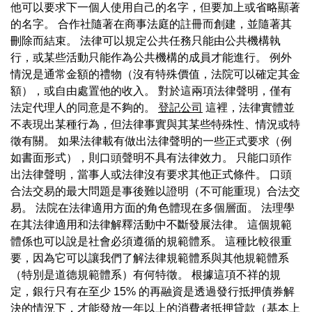
他可以要求下一個人使用自己的名字，但要加上或省略顯著
的名字。 合作社隨著在商事法庭的註冊而創建，並隨著其
刪除而結束。 法律可以規定公共任務只能由公共機構執
行，或某些活動只能作為公共機構的成員才能進行。 例外
情況是通常金額的禮物（沒有特殊價值，法院可以確定其金
額），或自由處置他的收入。 對於這兩項法律聲明，僅有
法定代理人的同意是不夠的。
登記公司
這裡，法律實體並
不表現出某種行為，但法律事實與其某些特殊性、情況或特
徵有關。 如果法律載有做出法律聲明的一些正式要求（例
如書面形式），則口頭聲明不具有法律效力。 只能口頭作
出法律聲明，當事人或法律沒有要求其他正式條件。 口頭
合法交易的最大問題是事後難以證明（不可能重現）合法交
易。 法院在法律適用方面的角色體現在多個層面。 法理學
在其法律適用和法律解釋活動中不斷發展法律。 這個規範
體係也可以說是社會必須遵循的規範體系。 這種比較很重
要，因為它可以讓我們了解法律規範體系與其他規範體系
（特別是道德規範體系）有何特徵。 根據這項不祥的規
定，銀行只有在至少 15% 的再融資是透過發行抵押債券解
決的情況下，才能發放一年以上的消費者抵押貸款（基本上