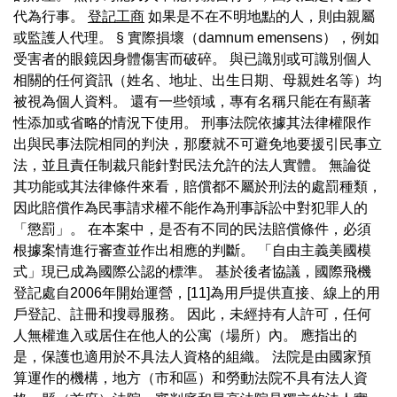
代為行事。
登記工商
如果是不在不明地點的人，則由親屬
或監護人代理。 § 實際損壞（damnum emensens），例如
受害者的眼鏡因身體傷害而破碎。 與已識別或可識別個人
相關的任何資訊（姓名、地址、出生日期、母親姓名等）均
被視為個人資料。 還有一些領域，專有名稱只能在有顯著
性添加或省略的情況下使用。 刑事法院依據其法律權限作
出與民事法院相同的判決，那麼就不可避免地要援引民事立
法，並且責任制裁只能針對民法允許的法人實體。 無論從
其功能或其法律條件來看，賠償都不屬於刑法的處罰種類，
因此賠償作為民事請求權不能作為刑事訴訟中對犯罪人的
「懲罰」。 在本案中，是否有不同的民法賠償條件，必須
根據案情進行審查並作出相應的判斷。 「自由主義美國模
式」現已成為國際公認的標準。 基於後者協議，國際飛機
登記處自2006年開始運營，[11]為用戶提供直接、線上的用
戶登記、註冊和搜尋服務。 因此，未經持有人許可，任何
人無權進入或居住在他人的公寓（場所）內。 應指出的
是，保護也適用於不具法人資格的組織。 法院是由國家預
算運作的機構，地方（市和區）和勞動法院不具有法人資