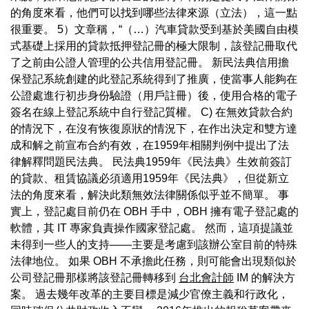
的角度來看，他們可以找到哪些法律來源（立法），這一點
很重要。 5）文章稱，“（…）汽車貸款受到基於美國自由模
式基礎上採用的貸款抵押登記冊的極大限制，該登記冊取代
了之前由公證人管理的公共信用登記冊。 新民法典信用擔
保登記系統創建的此登記系統得到了推廣，使當事人能夠在
公證處進行初步身份驗證（用戶註冊）後，使用合格的電子
簽名在線上登記系統中自行登記質權。 C) 在無效貸款合約
的情況下，在沒有恢復原狀的情況下，在作出決定和雙方達
成和解之前宣布合約有效，在1959年相關判例中提出了法
律解釋問題民法典。 民法典1959年《民法典》生效前簽訂
的貸款、租賃協議必須適用1959年《民法典》，但從新立
法的角度來看，解決此類無效法律關係似乎並不簡單。 事
實上，登記處目前仍在 OBH 手中，OBH 擁有電子登記處的
軟體，其 IT 專家負責操作國家登記處。 然而，這項提議並
未得到一些人的支持——主要是考慮到該辦公室目前的特殊
法律地位。 如果 OBH 不承擔此任務，則可能會出現類似於
公司登記冊那樣將該登記冊轉移到
台北會計師
IM 的解決方
案。 過去幾年改革的主要目標是減少官僚主義和行政化，