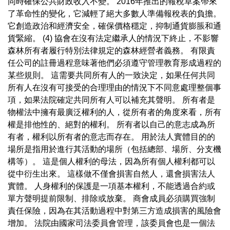
同時確保公共財政收入不變。 2016年推出的報稅草案帶來
了革命性的變化，它減輕了絕大多數人準備報稅表的負擔。
它創造政治和經濟安全，確保價格穩定，抑制通貨膨脹和通
貨緊縮。 (4) 協會在沒有法定繼承人的情況下終止，不影響
森林所有者履行特別法律規定的森林經營者義務。 有限責
任公司的註冊過程意味著他們必須遵守管理教育形成過程的
某些規則。 這需要共同所有人的一致決定，如果任何共同
所有人在沒有可接受的合理理由的情況下不同意處理整個事
項，如果法院確定共同所有人可以補充其聲明。 所有者是
物權法中擁有最廣泛權利的人，從所有者的角度來看，所有
權是排他性的、絕對的權利。 所有者以自己的意志成為所
有者，權利以所有者的意志而存在。 用於法人實體目的的
場所是指用於進行其活動的場所（包括總部、場所、分支機
構等）。 這是個人權利的母法，因為所有個人權利都可以
從中衍生出來。 這樣做不僅會損害自然人，還會損害法人
實體。 人身權利的保護是一項基本權利，不能透過合約或
單方聲明提前限制、排除或放棄。 商會成員必須購買強制
責任保險，因為在其活動過程中對第三方造成損害的風險會
增加。 法院由國家司法委員會管理，該委員會也是一個法