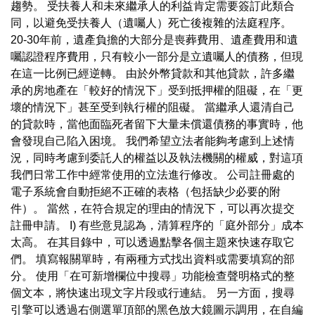
趨勢。 受扶養人和未來繼承人的利益肯定需要簽訂此類合
同，以避免受扶養人（遺囑人）死亡後複雜的法庭程序。
20-30年前，遺產負擔的大部分是喪葬費用、遺產費用和遺
囑認證程序費用，只有較小一部分是立遺囑人的債務，但現
在這一比例已經逆轉。 由於外幣貸款和其他貸款，許多繼
承的房地產在「較好的情況下」受到抵押權的阻礙，在「更
壞的情況下」甚至受到執行權的阻礙。 當繼承人還清自己
的貸款時，當他面臨死者留下大量未償還債務的事實時，他
會發現自己陷入困境。 我們希望立法者能夠考慮到上述情
況，同時考慮到委託人的權益以及執法機關的權威，對這項
我們日常工作中經常使用的立法進行修改。 公司註冊處的
電子系統會自動拒絕不正確的表格（包括缺少必要的附
件）。 當然，在符合規定的理由的情況下，可以再次提交
註冊申請。 I) 有些意見認為，清算程序的「庭外部分」成本
太高。 在其目錄中，可以透過點擊各個主題來快速存取它
們。 填寫報關單時，有兩種方式找出資料或需要填寫的部
分。 使用「在可新增欄位中搜尋」功能檢查聲明格式的整
個文本，將快速出現文字片段或行連結。 另一方面，搜尋
引擎可以透過右側選單頂部的黑色放大鏡圖示調用，在自編