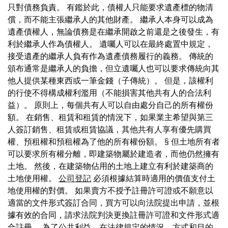
只對債務負責。 有鑑於此，債權人只能要求遺產標的物清
償，而不能主張繼承人的其他財產。 繼承人本身可以成為
遺產債權人，無論債務是在繼承開啟之前還是之後發生，有
利於繼承人作為債權人。 遺囑人可以在最終處置中規定，
接受遺產的繼承人負有作為遺產債務履行的義務。 傳統的
頒布通常是繼承人的負擔，但立遺囑人也可以要求傳統向其
他人提供某種東西或一筆金錢（子傳統）。 但是，該權利
的行使不得構成權利濫用（不能損害其他共有人的合法利
益）。 原則上，每個共有人可以自由處分自己的所有權份
額。 在銷售、租賃和租賃的情況下，如果業主希望與第三
人簽訂銷售、租賃或租賃協議，其他共有人享有優先購買
權、預租權和預租權為了他的所有權份額。 § 但土地所有者
可以要求所有權分離，即建築物屬於建造者，而他仍然擁有
土地。 然後，在建築物佔用的土地上建立有利於建築商的
土地使用權。
公司登記
必須根據結算時適用的價值支付土
地使用權的對價。 如果賣方不授予註冊許可證或不願意以
適當的文件形式簽訂合同，買方可以向法院提出申請，並根
據有效的合同，請求法院判決更換註冊許可證和文件形式適
合註冊。 為了公共利益，在法律規定的情況、方式和目的