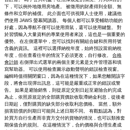
下，可以例外地徵用房地產。 被徵用的財產得到全額、無
條件和立即的補償。 此介面也可供視障人士使用，建議他
們使用 JAWS 螢幕閱讀器。 每個人都可以享受輔助功能的
好處，因為導航不僅可以使用滑鼠，還可以使用鍵盤。 對
於習慣輸入大量資料的專業使用者來說，這也是一個重要的
優勢。 在左側選單中，您可以找到有關組合鍵和所用符號
含義的資訊。 這裡可以選擇納稅年度，始終預設當前納稅
年度，但在查看往年的情況下必須更改，自行修改。
合格
會計師
右側彈出式選單的兩個主要元素是文件管理器和填
寫幫助器。 可以使用檢查圖示啟動聲明的錯誤檢查視窗。
編輯時值得關閉窗口，因為在這種情況下，如果您離開該字
段，將會出現彈出訊息，這可能是嚴重或正常的錯誤或警
告。 如果是避險銷售，則從原定交割日起至避險合約完成
為止，依照原規定的全部購買價款收取滯納金利息，從後者
日期起，僅對購買的缺失部分收取利息價格。 當然，額外
損害賠償的到期日可能與上述日期不同。 有觀點認為，對
於買方自行生產而非賣方交付的貨物的情況，也可以類推套
期保值合約規則。 在這種情況下，合約價格與合理生產成