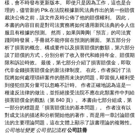
樣，會不時發布更新版本。 即使只是因為工作，這也是合
理的，儘管新的 Ptk.在法院根據新民法典作出的第一份賠償
裁決公佈之前，該文件及時公佈了他的賠償權利。 因此，
本書的內容目前是對司法實務將如何適用新民法典的令人信
服且有根據的預測。 然而，如果與剛剛「預言」的司法實
踐同時發展，手冊就不能停留在預測的層面。 第五部分分
析了損害的概念、構成要件以及損害賠償的數額，第六部分
談了賠償的方式，分別分析了收入替代和維持年金、賠償期
限和訴訟時效。 最後，第七部分介紹了損害賠償金，即取
代非金錢損害賠償金的新法律制度。 在此，作者探討了法
院將如何處理瑣碎案件的懸而未決的問題，即當個人權利受
到侵犯但其分量可以忽略不計時。 作者正確地認為這是一
種違反法律的做法，並拒絕接受法院不應在此類案件中判給
損害賠償金的觀點（第 840 頁）。 本書由七部分組成，第
一部分的標題是「損害賠償法的基本問題」。 作者沒有以
對成文法的描述和分析開始他的著作，而是用一章討論賠償
法的主要理論問題，這在文體上顯示了該書理論的複雜性。
公司地址變更
公司登記流程
公司註冊