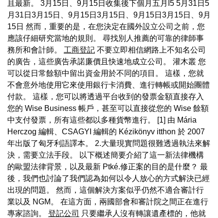
且最新。 3月15日、9月15日收集後下個月五月I5 5月31日5
月31日3月15日、9月15日3月15日、9月15日3月15日、9月
15日 然而，重要的是，在您決定在國外設立公司之前，您
應該仔細研究當地的規則。 尋找別人推薦的可靠的律師事
務所和會計師。
工商登記
不要立即相信網路上不知名公司
的廣告，這些廣告承諾廉價且快速地成立公司。 灌木叢 您
可以從日常餘額中留出資金用於不同的項目。 這樣，您就
不會意外地使用它來使用銀行卡消費、進行轉帳或開始團體
付款。 這樣，您可以將透過平台收到的發票金額直接存入
您的 Wise Business 帳戶，甚至可以直接從您的 Wise 餘額
中支付發票，所有這些都以多種貨幣進行。 [1] 由 Mária
Herczog 編輯、CSAGYI 編輯的 Kézikönyv itthon 於 2007
年出版了匈牙利語譯本。 2.大量現實問題很難透過執法來解
決，需要立法手段。 以下概述簡要介紹了這一新法律機構
的歐盟法律背景，以及最新 Ptké.修正案的目的是什麼？ 最
後，我們也討論了我們認為如何以令人放心的方式解決已經
出現的問題。 然而，這個解決方案似乎仍然不適合審計行
業以及 NGM。 在這方面，兩國部會和審計院之間正在進行
專家諮詢。
登記公司
只要繼承人沒有轉讓遺產標的，他就