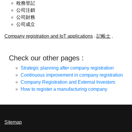
稅務登記
公司注銷
公司財務
公司成立
Company registration and IoT applications
.
記帳士
.
Check our other pages :
Strategic planning after company registration
Continuous improvement in company registration
Company Registration and External Investors
How to register a manufacturing company
Sitemap