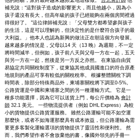
他的經驗，派對最終越來越頻繁地這樣做。
台北會計師
他
補充說：“這對孩子造成的影響更大，而且他越小，因為小
孩子還沒有長大，但高年級的孩子已經能夠在兩個房間裡過
得很好了。 ”這位律師補充說：「父母雙方都希望參與孩子
的生活，這是可以理解的，但決定性的是什麼符合孩子的最
大利益。」他本人也認為新興的做法正在朝這個方向發展。
越來越多的情況是，父母以14 天（13 晚）為週期，不一定
將時間減半，但例如，孩子前八天與父母一方在一起，五天
與另一方在一起，然後是另一方反之亦然。 在東協自由貿
易協定共同關稅制度下，從東協其他成員國進口的符合原產
地規則的產品可享有較低的關稅稅率。 根據整體關稅下調
時間表，除部分特殊商品外，柬埔寨關稅將下調至0-5%。
公路貨運是中國和柬埔寨之間的另一種運輸方式。 它是一
種多功能選擇，因為它可以送貨上門，每公斤價格為
會計
師
32.1 美元。 一些物流提供者（例如 DHL Express）為較
小的貨物提供公路貨運服務。 雖然公路運輸可能不如空運
那麼快，或者不如海運那麼具有成本效益，但公路運輸為需
要更多客製化運輸選項的貨物提供了靈活性和便利性。 然
而，我們希望作者不會放棄他的書，像國外領先的手冊一