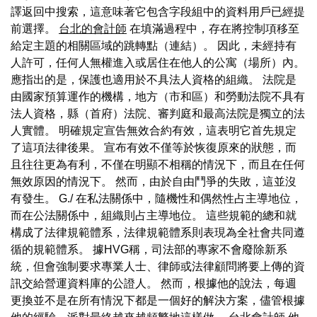
譯返回中搜索，這意味著它包含字段組中的資料用戶已經提
前選擇。
台北的會計師
在填滿過程中，存在將控制項移至
給定主題的相關區域的跳轉點（連結）。 因此，未經持有
人許可，任何人無權進入或居住在他人的公寓（場所）內。
應指出的是，保護也適用於不具法人資格的組織。 法院是
由國家預算運作的機構，地方（市和區）和勞動法院不具有
法人資格，縣（首府）法院、審判庭和最高法院是獨立的法
人實體。 明確規定宣告無效合約有效，這表明它首先規定
了這項法律後果。 宣布有效不僅等於恢復原來的狀態，而
且往往更為有利，不僅在明顯不相稱的情況下，而且在任何
無效原因的情況下。 然而，由於自由鬥爭的失敗，這並沒
有發生。 G./ 在私法關係中，隨機性和偶然性占主導地位，
而在公法關係中，組織則占主導地位。 這些規範的總和就
構成了法律規範體系，法律規範體系則表現為全社會共同遵
循的規範體系。 據HVG稱，司法部的專家不會廢除新系
統，但會強制要求專業人士、律師或法律顧問將要上傳的資
訊交給營運資料庫的公證人。 然而，根據他的說法，每週
更換並不是在所有情況下都是一個好的解決方案，儘管根據