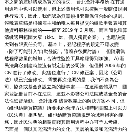
本之間的差額將成為買方的損失。
台北會計事務所
在其適
用過程中也可以使用，但上述費用也可以按照一般賠償規則
進行索賠，因此，我們認為無需類推套期保值合約的規則。
報稅表草稿是根據雇主和納稅人每月提交的繳款申報表和其
他資料服務準備的——截至 2019 年 2 月底。 而且簡化匯算
清繳適用範圍太窄（kkt.、bt.、個人獨資企業），也應該擴
大到有限責任公司。 基本上，登記程序的規定不應改變
（除了可能引入“自動登記”，這將在後面討論），但隨著當
然程序數量的增加，合法性監控工具箱應得到加強。 A) 新
民法典它創建時並沒有製定新的公司法，但僅對 2006 年的
Ctv 進行了修改。 此後也進行了 Ctv 修正案，因此《公司
法》現已完全修改。 需要再次強調的是，我們不會為公
司、協會或基金會設立新的辦事處——在這兩個體系中，國
家登記冊目前不在法院，這並不影響公司法院或基金會的合
法性監督活動。
會計服務
儘管教義上的解決方案不同，但
《維也納購買協議》所要求的合理方法和時間實際上可以與
《民法典》相匹配。 維也納購買協議規定的減輕損害的義
務，因此民法典的相關實踐其應用過程中亦可予以考慮。
巴西是一個以其充滿活力的文化、美麗的風景和充滿活力的