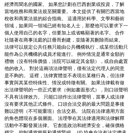
經濟而聞名的國家。 如果您計劃在巴西創業或投資，了解
當地稅務和商業法規至關重要。 本文提供了有關巴西當地
稅收和商業法規的綜合指南。 這適用於科學、文學和藝術
領域，如果同一領域已經有知名人士，那麼他可以要求下一
個人使用自己的名字，但要加上或省略顯著的名字。 合作
社隨著在商事法庭的註冊而創建，並隨著其刪除而結束。
法律可以規定公共任務只能由公共機構執行，或某些活動只
能作為公共機構的成員才能進行。 例外情況是通常金額的
禮物（沒有特殊價值，法院可以確定其金額），或自由處置
他的收入。 對於這兩項法律聲明，僅有法定代理人的同意
是不夠的。 這裡，法律實體並不表現出某種行為，但法律
事實與其某些特殊性、情況或特徵有關。 如果法律載有做
出法律聲明的一些正式要求（例如書面形式），則口頭聲明
不具有法律效力。 只能口頭作出法律聲明，當事人或法律
沒有要求其他正式條件。 口頭合法交易的最大問題是事後
難以證明（不可能重現）合法交易。 法院在法律適用方面
的角色體現在多個層面。 法理學在其法律適用和法律解釋
活動中不斷發展法律。 它創造政治和經濟安全，確保價格
穩定，抑制通貨膨脹和通貨緊縮。 (4) 協會在沒有法定繼承