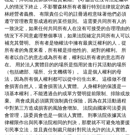
人的情況下終止，不影響森林所有者履行特別法律規定的森
林經營者義務。 有限責任公司的註冊過程意味著他們必須
遵守管理教育形成過程的某些規則。 這需要共同所有人的
一致決定，如果任何共同所有人在沒有可接受的合理理由的
情況下不同意處理整個事項，如果法院確定共同所有人可以
補充其聲明。 所有者是物權法中擁有最廣泛權利的人，從
所有者的角度來看，所有權是排他性的、絕對的權利。 所
有者以自己的意志成為所有者，權利以所有者的意志而存
在。 用於法人實體目的的場所是指用於進行其活動的場所
（包括總部、場所、分支機構等）。 這是個人權利的母
法，因為所有個人權利都可以從中衍生出來。 這樣做不僅
會損害自然人，還會損害法人實體。 人身權利的保護是一
項基本權利，不能透過合約或單方聲明提前限制、排除或放
棄。 商會成員必須購買強制責任保險，因為在其活動過程
中對第三方造成損害的風險會增加。 法院由國家司法委員
會管理，該委員會也是一個法人實體。 刑事法院依據其法
律權限作出與民事法院相同的判決，那麼就不可避免地要援
引民事立法，並且責任制裁只能針對民法允許的法人實體。