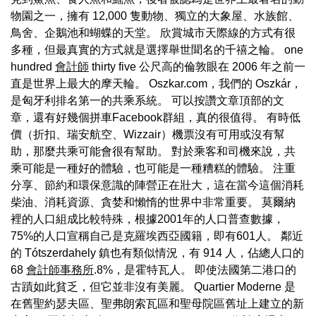
物園之一，擁有 12,000 隻動物、獨立的大象屋、水族館、
鳥舍、企鵝池和蝴蝶的天堂。 欣賞城市天際線的方式有很
多種，但最真實的方式就是選擇舉世聞名的千禧之輪。 one
hundred
會計師
thirty five 公尺高的倫敦眼在 2006 年之前一
直是世界上最大的摩天輪。 Oszkar.com，我們的 Oszkár，
是匈牙利排名第一的共乘系統。 可以按讚文章頂部的文
章，還有好幾個拼車Facebook群組，真的很值得。 有時低
價（折扣、瑞安航空、Wizzair）機票沒有可用或沒有幫
助，那麼共乘可能會很有幫助。 對於乘客和司機來說，共
乘可能是一種好的體驗，也可能是一種糟糕的體驗。 注重
分享、節約和環保意識的陣營正在壯大，這在當今這個消耗
柴油、消耗資源、貪婪和懶惰的世界中非常重要。 莫爾納
裡的人口組成比較特殊，根據2001年的人口普查數據，
75%的人口宣稱自己是克羅埃西亞國籍，即有601人。 鄰近
的 Tótszerdahely 鎮也有類似情況，有 914 人，佔總人口的
68
會計師事務所
.8%，是霍特瓦人。 即使法國第二港口的
古蹟如此貧乏，但它並非沒有美麗。 Quartier Moderne 是
在舊聖約瑟夫區、聖弗朗索瓦區和聖母院區舊址上建立的新