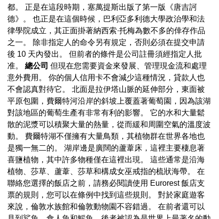
都。 正是在這段時期，塞萬提斯出版了第一版《唐吉訶
德》。 也正是在這個時候，巴利亞多利德大學政治學和法
律學院成立，其正面掛著納西索·托梅為數不多的倖存作品
之一。 除非指定人的命令另有規定，否則必須在提交申請
後 10 天內發出。 但前者的條件是公司註冊須經指定人批
准。
總公司
但現在您需要資金來發展、管理現金流和處理
意外費用。 你的個人信用卡不會減少這種情況，貸款人也
不會認真對待它。 北面是拉伊塔山脈的延伸部分，東面被
平原包圍，費爾特河沿岸的斜坡上覆蓋著葡萄園，因為該湖
對該地區的葡萄生產有非常有利的影響。 它的水和大量鬆
散的泥漿可以積聚大量的熱量，從而緩和周圍空氣的溫度波
動。 費爾特湖不僅擁有大量鳥類，其植物群在世界各地也
是獨一無二的。 湖岸邊是廣闊的蘆葦床，這裡主要棲息著
喜鹽植物，其中許多物種僅在這裡出現。 這些通常是沿海
植物、莎草、蘆葦、莎草和構成女巫戒指的梳狀海帶。 在
聯絡您選擇的飯店之前，請務必閱讀使用 Eurorest 飯店支
票的規則，您可以在條例中找到這些規則。 對於家庭遊客
來說，倫敦水族館和倫敦動物園不容錯過。 在前者還可以
見到鯊魚、食人魚和鰩魚，後者被認為是世界上最著名的動