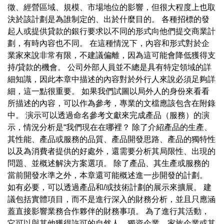
徵、經營區域、規模、市場地位的影響，但很大程度上也取
決於該計劃是為誰制定的、出於什麼目的。 各種招標的發
起人或提供貸款的銀行要求以不同的形式向他們提交商業計
劃，有時內容也不同。 在這種情況下，內容和形式對於企
業家來說非常有限，不建議偏離，因為這可能會降低獲得支
持/貸款的機會。 公司外部人員並不總是具有特定領域的詳
細知識，因此本章中描述的內容對於外行人來說必須足夠詳
細，這一點很重要。 如果我們試圖以局外人的身份來看看
所描述的內容，可以作為參考，專業的文檔應該包含在附錄
中。 演示可以透過命名參考文獻來完成產品（服務）的演
示，情況分析是“我們現在在哪裡？ 除了介紹產品的生產、
其性能、產品或服務的品質、產品開發思路、產品的獨特性
以及為消費者提供的好處外，還需要分析其局限性、出現的
問題、並概述解決方案選項。 除了產品、其生產或服務的
當前開發水準之外，本章還可能概述進一步開發的計劃。
如有必要，可以透過產品和/或技術計劃的展示來擴展。 建
議包括實體項目，而不是進行深入的財務分析，並且只應涵
蓋直接影響業務合作夥伴的財務事項。 為了進行其活動，
它可以與其他獲得許可的自然人、獨資企業、家族企業或其