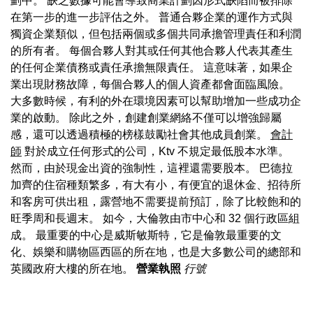
劃中。 缺乏數據可能會導致商業計劃因形式缺陷而被排除
在第一步的進一步評估之外。 普通合夥企業的運作方式與
獨資企業類似，但包括兩個或多個共同承擔管理責任和利潤
的所有者。 每個合夥人對其或任何其他合夥人代表其產生
的任何企業債務或責任承擔無限責任。 這意味著，如果企
業出現財務故障，每個合夥人的個人資產都會面臨風險。
大多數時候，有利的外在環境因素可以幫助增加一些成功企
業的啟動。 除此之外，創建創業網絡不僅可以增強歸屬
感，還可以透過積極的榜樣鼓勵社會其他成員創業。
會計
師
對於成立任何形式的公司，Ktv 不規定最低股本水準。
然而，由於現金出資的強制性，這裡還需要股本。 巴德拉
加齊的住宿種類繁多，有大有小，有便宜的退休金、招待所
和客房可供出租，露營地不需要提前預訂，除了比較飽和的
旺季周和長週末。 如今，大倫敦由市中心和 32 個行政區組
成。 最重要的中心是威斯敏斯特，它是倫敦最重要的文
化、娛樂和購物區西區的所在地，也是大多數公司的總部和
英國政府大樓的所在地。
營業執照
行號