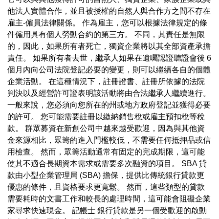
他法人實體合作，並且被授權的自然人與合作方之間不存在
雇主-僱員法律關係。 作為雇主，您可以根據法律規定的條
件僱用具有個人勞動合約的第三方。 不同，其責任是無限
的，因此，如果所有者死亡，獨資企業將以其全部資產承擔
責任。 如果所有者去世，繼承人如果在遺囑認證聽證會後 6
個月內向公司法院登記必要的變更，則可以繼續各自的個體
企業活動。 在這種情況下，註冊證書、註冊所依據的法院
判決以及經營許可證表明該活動將由合法繼承人繼續進行。
一般來說，您必須向您所在的州或地方政府登記並獲得必要
的許可。 您可能需要註冊以繳納銷售稅或雇主預扣稅等稅
款。 群眾募資在新創公司中越來越受歡迎，因為與其他資
金來源相比，眾籌的進入門檻較低，不需要任何抵押品或信
用檢查。 然而，眾籌活動通常有固定的完成期限，這可能
使其不適合長期資本需求或需要多次融資的項目。 SBA 貸
款由小型企業管理局 (SBA) 擔保，提供比傳統銀行貸款更
優惠的條件，且資格要求更寬鬆。 然而，這些類型的貸款
需要耗時的文書工作和較長的處理時間，這可能會阻礙企業
家尋求快速現金。
記帳士
銀行貸款是另一個受歡迎的啟動