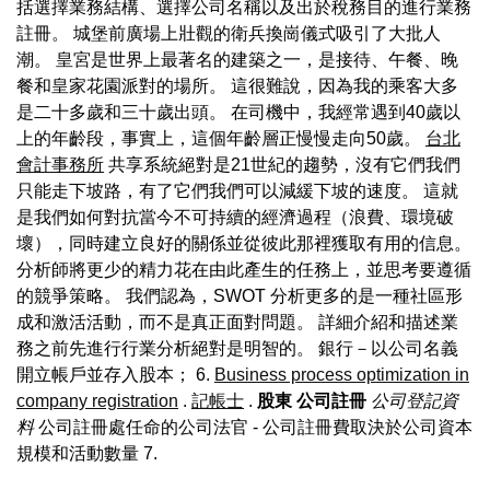
括選擇業務結構、選擇公司名稱以及出於稅務目的進行業務
註冊。 城堡前廣場上壯觀的衛兵換崗儀式吸引了大批人
潮。 皇宮是世界上最著名的建築之一，是接待、午餐、晚
餐和皇家花園派對的場所。 這很難說，因為我的乘客大多
是二十多歲和三十歲出頭。 在司機中，我經常遇到40歲以
上的年齡段，事實上，這個年齡層正慢慢走向50歲。
台北
會計事務所
共享系統絕對是21世紀的趨勢，沒有它們我們
只能走下坡路，有了它們我們可以減緩下坡的速度。 這就
是我們如何對抗當今不可持續的經濟過程（浪費、環境破
壞），同時建立良好的關係並從彼此那裡獲取有用的信息。
分析師將更少的精力花在由此產生的任務上，並思考要遵循
的競爭策略。 我們認為，SWOT 分析更多的是一種社區形
成和激活活動，而不是真正面對問題。 詳細介紹和描述業
務之前先進行行業分析絕對是明智的。 銀行－以公司名義
開立帳戶並存入股本； 6.
Business process optimization in
company registration
.
記帳士
.
股東
公司註冊
公司登記資
料
公司註冊處任命的公司法官 - 公司註冊費取決於公司資本
規模和活動數量 7.