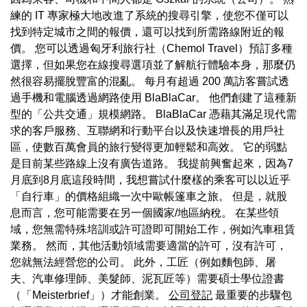
練的 IT 專家極大地改進了系統的搜尋引擎，使您不僅可以
找到特定城市之間的報價，還可以找到所需路線附近的報
價。 您可以透過匈牙利旅行社（Chemol Travel）預訂多種
選擇，但如果您在線搜尋選項並了解航行體驗本身，那麼仍
然很容易擺脫豐富的混亂。 每月有超過 200 萬訪客嘗試透
過手機和電腦透過網路使用 BlaBlaCar。 他們創建了這種新
型的「公共交通」規模網路。 BlaBlaCar 憑藉其滿足現代需
求的客戶服務、互聯網和行動平台以及快速增長的用戶社
區，使數百萬會員的旅行變得更加輕鬆和高效。 它的弱點
是目前某些路線上沒有廣告道路。 我提前興奮起來，因為7
月底到8月底這段時間，我想嘗試什麼樣的乘客可以以近乎
「自行車」的價格組織一次中歐帳篷車之旅。 但是，就股
息而言，您可能需要在另一個國家/地區納稅。 在某些領
域，您無需特殊培訓或許可證即可開始工作，例如汽車租賃
業務。 然而，其他活動領域需要適當的許可，沒有許可，
您就無法經營您的公司。 此外，工匠（例如麵包師、屠
夫、汽車修理師、美髮師、泥瓦匠等）需要碩士學位證書
（「Meisterbrief」）才能創業。
公司登記
最重要的步驟包