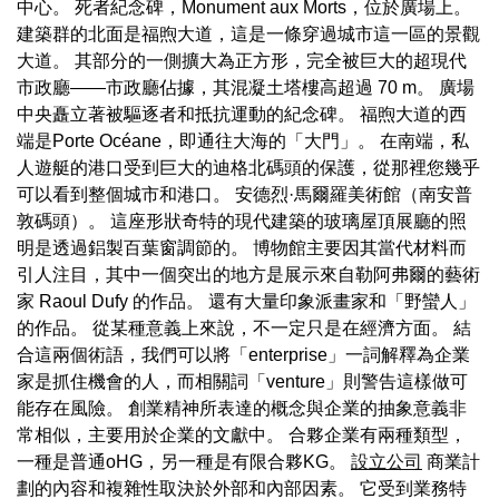
中心。 死者紀念碑，Monument aux Morts，位於廣場上。
建築群的北面是福煦大道，這是一條穿過城市這一區的景觀
大道。 其部分的一側擴大為正方形，完全被巨大的超現代
市政廳——市政廳佔據，其混凝土塔樓高超過 70 m。 廣場
中央矗立著被驅逐者和抵抗運動的紀念碑。 福煦大道的西
端是Porte Océane，即通往大海的「大門」。 在南端，私
人遊艇的港口受到巨大的迪格北碼頭的保護，從那裡您幾乎
可以看到整個城市和港口。 安德烈·馬爾羅美術館（南安普
敦碼頭）。 這座形狀奇特的現代建築的玻璃屋頂展廳的照
明是透過鋁製百葉窗調節的。 博物館主要因其當代材料而
引人注目，其中一個突出的地方是展示來自勒阿弗爾的藝術
家 Raoul Dufy 的作品。 還有大量印象派畫家和「野蠻人」
的作品。 從某種意義上來說，不一定只是在經濟方面。 結
合這兩個術語，我們可以將「enterprise」一詞解釋為企業
家是抓住機會的人，而相關詞「venture」則警告這樣做可
能存在風險。 創業精神所表達的概念與企業的抽象意義非
常相似，主要用於企業的文獻中。 合夥企業有兩種類型，
一種是普通oHG，另一種是有限合夥KG。
設立公司
商業計
劃的內容和複雜性取決於外部和內部因素。 它受到業務特