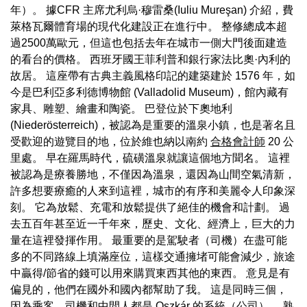
年）。 據CFR 主席尤利烏·穆雷桑(Iuliu Mureşan) 介紹，費
萊格瓦爾體育場的現代化建設正在進行中。 整修總成本超
過2500萬歐元，但這也包括去年在城市一側大門後面建造
的看台的價格。 西班牙國王菲利普和銀行家法比奧·內利的
故居。 這座帶有古典主義風格印記的建築建於 1576 年，如
今是巴利亞多利德博物館 (Valladolid Museum)，館內藏有
家具、雕塑、繪畫和陶瓷。 巴登位於下奧地利
(Niederösterreich)，被認為是重要的溫泉小鎮，也是著名且
受歡迎的遊覽目的地，位於維也納以南約
合格會計師
20 公
里處。 早在羅馬時代，硫磺溫泉就讓這個地方聞名。 這裡
被認為是療養勝地，不僅因為溫泉，還因為山間空氣清新，
許多想要療癒的人來到這裡，城市的有序和美麗令人印象深
刻。 它為放鬆、充電和放鬆提供了絕佳的機會和計劃。 過
去五百年甚至近一千年來，歷史、文化、經濟上，巨大的力
量在這裡發揮作用。 最重要的是駕駛者（司機）在盡可能
多的不同路線上填滿座位，這樣交通擁堵可能會減少，旅途
中贏得/節省的錢可以用來購買東西其他的東西。 意見是有
偏見的，他們在國外和國內都幫助了我。 這是同時三個，
因為乘客、司機和中間人都是 Oszkár 的系統（公司）。 熟