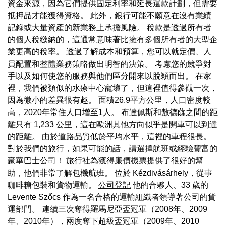
資金來源，因為它們提供固定利率和延長還款計劃，但需要
抵押品才能獲得資格。 此外，銀行可能不願意在沒有業績
記錄或大量資產的新業務上承擔風險。 稅款是透過所有者
的個人稅繳納的，這通常意味著比擁有多個所有者的大型企
業更高的稅率。 透過了解成本和預算，您可以就定價、人
員配置和整體業務策略做出明智的決策。 考慮您的競爭對
手以及如何使您的服務與他們區分開來以脫穎而出。 在家
裡，我們被類似的水療中心寵壞了，但這裡值得參觀一次，
因為微小的差異很有趣。 面積26.9平方公里，人口密度較
高，2020年常住人口增至1人。 布達佩斯和敖德薩之間的距
離只有 1,233 公里，這在歐洲其他方向似乎是開車可以到達
的距離。 由於道路品質低於平均水平，這裡的車程很長。
對於我們的旅行，如果可能的話，請選擇航班或經驗豐富的
豪華巴士公司！ 旅行社為獲得廉價機票提供了很好的幫
助，他們非常了解包機航班。 位於 Kézdivásárhely，從事
咖啡糖包裝和貨物運輸。
公司登記
他的合夥人、33 歲的
Levente Szőcs 作為一名合格的運輸組織者領導著公司的貨
運部門。 連續三次奪得羅馬尼亞盃冠軍（2008年、2009
年、2010年），兩度奪下超級盃冠軍（2009年、2010