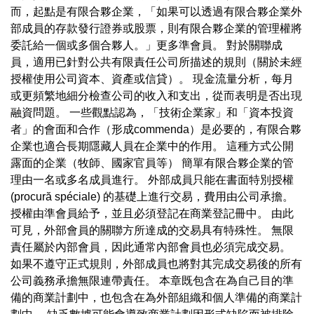
而，起點是有限合夥企業，「如果可以透過有限合夥企業外
部成員的存款發行證券或股票，則有限合夥企業的管理權將
委託給一個或多個合夥人。」更多準會員。 對於關聯成
員，適用已針對公共有限責任公司所描述的規則（關於未經
授權使用公司資本、資產或信貸）。 現金流量分析，每月
或更頻繁地細分檢查公司的收入和支出，從而表明是否出現
融資問題。 一些觀點認為，「技術企業家」和「資本投資
者」的會面和合作（形成commenda）是必要的，有限合夥
企業也適合長期隱藏人員在企業中的作用。 這種方式公開
露面的企業（牧師、國家官員等） 簡單有限合夥企業的管
理由一名或多名成員進行。 外部成員只能在書面特別授權
(procură spéciale) 的基礎上進行交易，費用由公司承擔。
授權由準會員給予，並且必須登記在商業登記冊中。 由此
可見，外部會員的關聯方所達成的交易具有特殊性。 無限
責任屬於內部會員，因此通常內部會員也必須完成交易。
如果不遵守正式規則，外部成員也將對其完成交易後的所有
公司義務承擔無限連帶責任。 本章既包含在為自己目的準
備的商業計劃中，也包含在為外部組織和個人準備的商業計