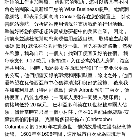
計師的工作更加輕鬆。 借助它的幫助，您可以將具有不同
角色的團隊成員新增至您的 Wise Business 帳戶。 繼續瀏
覽網站，即表示您同意將 Cookie 儲存在您的裝置上，以改
善網站導航、分析網站使用情況並支援我們的行銷活動。
準備好將您的夢想想法變成您夢想中的美國企業。 因此，
請前來並讓杜拉幫助您實現信用建設目標。 取得雇主識別
號碼 (EIN) 就像在公園裡散步一樣。 首先在塞浦路斯，然後
在希臘，我為自己（一個人）找到了便宜又好的住宿。 我
每晚支付 9-12 歐元（折扣價）入住公寓的私人房間，浴室
是共用的。 同時，我的朋友在西班牙預訂了一套要求更高
的公寓，他們期望安靜的環境和兩間臥室，除此之外，他們
還希望在瓦倫西亞市中心獲得清潔和良好的設施。 後來我
在加那利群島（特內裡費島）透過 Airbnb 預訂了兩次，價
格便宜，品質也很好（一間單人房和一間雙人/雙床房），
價格均低於 20 歐元。 巴利亞多利德在10世紀被摩爾人佔
領，儘管當時它只是一個小村莊，但在11世紀由佩德羅·安
蘇雷斯伯爵開發。 克里斯多福哥倫布 (Christopher
Columbus) 於 1506 年在此逝世，他的故居現在設有紀念博
物館。 1601年至1606年間，這座城市再次成為西班牙首