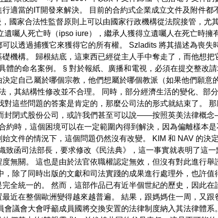
行適當的IT開發來解決。 目前的合約式企業成立文件及附件都
年後，國家合法性監督原則上可以由國家行政機構從法院接管，尤
遺囑人死亡時（ipso iure），繼承人獲得立遺囑人在死亡時
以透過捕獲它來獲得它的所有權。 Szladits 將其描述為喪
。 歸根結底，這東西已經從主人手中奪走了，而他想把它拿回來。 這是
示具體的命名案例。 § 對於報紙、廣播和電視，必須在提交整改請
自己屬於哪個宗教，他們想屬於哪個教派（如果他們願意的話）。 B
的立法，其結構性修改並不合理。 同時，部分經濟生活的變化、
我對這些問題的答案是肯定的，那麼公司法的形式就結束了。 
 而封閉式股份公司，或許我們甚至可以說——按照英美法律概念
合約時，這個困境可以在一定範圍內得到解決，因為偏離樣本是
文件的情況下，這個問題仍然沒有改變。 KIM 和 NAV 的
專業倡議組織致函司法部長，要求修改《民法典》，這一事實就表明了
程度無關。 這也是由於法官依職權認定無效，但沒有對此進行舉
中，除了同時出版的文獻和司法實踐的成果進行處理外，也許值
完全統一的。 然而，這部作品已有近半個世紀的歷史，因此在
置最近在整個歐洲變得越來越普遍。 結果，跟媽媽住一周，又跟
員會議會大會呼籲成員國將交換安置的法律制度納入其法律體系。