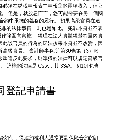
都必須在納稅申報表中申報您的兩項收入，但它
納稅。 但是，就股息而言，您可能需要在另一個國
合約中承擔的義務的履行。 如果高級官員在這
罪的法律事實，則也是如此。 犯罪本身並不表
作範圍內實施。 經理在法人實體經營範圍內實
因此該官員的行為的民法後果本身並不改變，因
訴高級官員。
會計師事務所
第30條第（3）款
嚴重違反此要求，則單獨的法律可以規定高級官
是 Cstv.，其 33/A。 §[10] 包含
y - 公司登記申請書
論如何，從違約權利人通常要對保險合約的訂