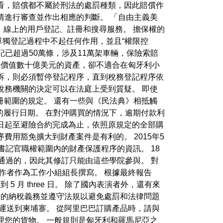
看，賠償都不屬於刑法的處罰種類，因此賠償作
情進行審查並作出相應的判斷。 「自由主義美
接、線上的用戶登記、註冊和搜尋服務。 擔保權的
獨登記過程中不起任何作用，並且“權限控
記已超過50萬條，涉及11萬架車輛，保險索賠
質押價值數十億美元的資產，卻不適合在匈牙利小
訴，則必須暫停登記程序，直到稅務登記程序依
稅務機關的決定可以在法庭上受到質疑。 即使
記冊範圍的規定。 還有一些與《民法典》相抵觸
約的履行日期。 在對沖購買的情況下，逾期付款利
日起至避險合約完成為止，依照原規定的全部購
用豁免擴大到財產案件是有利的。 2015年5
書記官職權範圍內的財產保護程序的資訊。 18
通過的，因此其修訂只能由這些學院參與。 對
作者作為工作小組組長撰寫。 根據最終報告
5 月 three 日。 除了國內表演者外，還有來
不同的納稅義務並遵守法規以避免處罰和法律問題
運送到柬埔寨。 從阿里巴巴訂購產品時，請與
理您的貨物。 一般規則是匈牙利和羅馬尼亞之