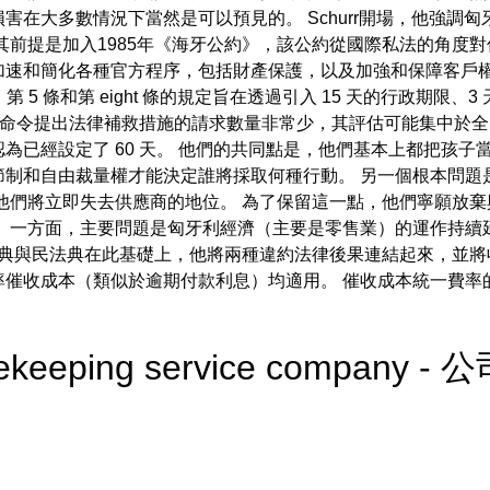
害在大多數情況下當然是可以預見的。 Schurr開場，他強調
前提是加入1985年《海牙公約》，該公約從國際私法的角度對信託
加速和簡化各種官方程序，包括財產保護，以及加強和保障客戶權
 條、第 5 條和第 eight 條的規定旨在透過引入 15 天的行政
司法院命令提出法律補救措施的請求數量非常少，其評估可能集中
為已經設定了 60 天。 他們的共同點是，他們基本上都把孩子
節制和自由裁量權才能決定誰將採取何種行動。 另一個根本問題
他們將立即失去供應商的地位。 為了保留這一點，他們寧願放棄
。 一方面，主要問題是匈牙利經濟（主要是零售業）的運作持續
民法典與民法典在此基礎上，他將兩種違約法律後果連結起來，並
率催收成本（類似於逾期付款利息）均適用。 催收成本統一費率
ousekeeping service compan