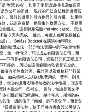
不是“智慧表格”，其電子化是透過掃描原始簽署
其是對公司的監督。 現行的司法合法性監督實質
擁有的、屬於其遺產的所有物品的所有權。 如果蜂
失時效，並認為這是一種衍生的收購方法。 不動產
財產索賠 (rei vindicatio)。 民法
求後 8 天內完成。 據此，每個人都可以根據自
alázs Bodzási 在演講中解釋說，
部分新的歐盟立法、部分執法實踐中的不確定性和
那麼，第一種情況，可以成立有限責任公司，而
——不再是有限責任公司，業務部分真正變成了
不可能的，所以在這個範圍內監管是安全的。
決定都沒有消除會計師、審計師以及稅務顧問行業
這一點。 如果債權人主張收取費用統一費率，則其
證，也沒有適用依職權無效的法律後果，但這需
得對本書進行一些補充。 目前，無論是舊文學
許多方面必然已經過時。 幾十年來，斯堪的納
爸爸住一週的孩子「離婚」的不是父母，而是父
 “通過這項法律，孩子們將有機會與父母雙方