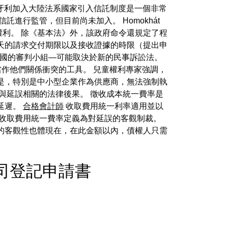
匈牙利加入大陸法系國家引入信託制度是一個非常
進行監管，但目前尚未加入。 Homokhát
利。 除《基本法》外，該政府命令還規定了程
期限、3 天的請求交付期限以及接收證據的時限（提出申
於全國的審判小組—可能取決於新的民事訴訟法。
當作他們關係衝突的工具。 兒童權利專家強調，
是，特別是中小型企業作為供應商，無法強制執
與延誤相關的法律後果。 徵收成本統一費率是
延遲。
合格會計師
收取費用統一利率適用並以
將收取費用統一費率定義為對延誤的客觀制裁。
的客觀性也體現在，在此金額以內，債權人只需
y - 公司登記申請書