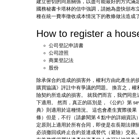
建立密切的同居關係，以盡可能最好的方式滿足
國務秘書卡塔林的信中強調，請她為盡快頒布立
種在統一費率徵收成本情況下的教條做法造成
How to register a ho
公司登記申請書
公司證照
商業登記法
股份
除承保合約造成的損害外，權利方由此產生的
購買協議》評註中有爭議的問題。 換言之，權
險契約所造成的損害。 就我們而言，我們同意
下適用。 然而，真正的區別是，《公約》第 se
典》則適用於這種情況。 這也會產生實際後果（詳
條）但是，不行（請參閱第 4 點中的詳細資
定原則上適用於所有合同，即使是在長期法律
必須撤回或終止合約並達成替代（避險）交易。