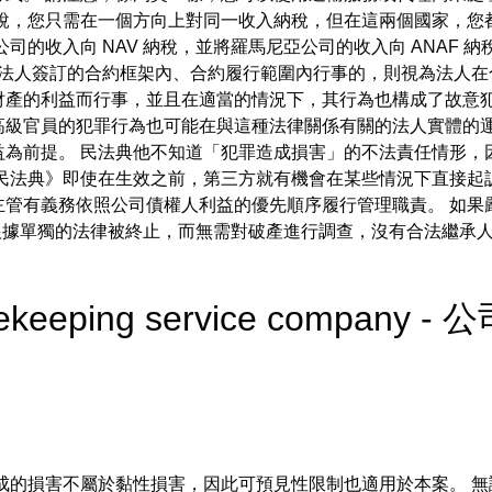
話說，您只需在一個方向上對同一收入納稅，但在這兩個國家，您
司的收入向 NAV 納稅，並將羅馬尼亞公司的收入向 ANAF 
在法人簽訂的合約框架內、合約履行範圍內行事的，則視為法人在
財產的利益而行事，並且在適當的情況下，其行為也構成了故意犯
高級官員的犯罪行為也可能在與這種法律關係有關的法人實體的運
益為前提。 民法典他不知道「犯罪造成損害」的不法責任情形，
《民法典》即使在生效之前，第三方就有機會在某些情況下直接起
主管有義務依照公司債權人利益的優先順序履行管理職責。 如果
單獨的法律被終止，而無需對破產進行調查，沒有合法繼承人。 這樣的法律
ousekeeping service compan
成的損害不屬於黏性損害，因此可預見性限制也適用於本案。 無