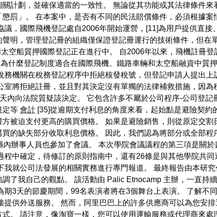
相關計劃，並確保適當的一致性。 無論從其功能或其法律條件來
懲罰」。 在本案中，是否有不同的民法賠償條件，必須根據案
議，國際飛機登記處自2006年開始運營，[11]為用戶提供直
的聲明，管理登記冊的組織僅保證登記冊運行的技術條件，但在單
太空船質押國際登記正在進行中。 自2006年以來，飛機註冊登
的是，為什麼登記制度適合在國際飛機、鐵路車輛和太空船融資中
果稅務機關在稅務登記程序中拒絕核發稅號，但登記申請人提出上
公室將拒絕註冊，並且對其決定沒有單獨的法律補救措施，因為
 天內向法院質疑該決定。 它包含許多不屬於公司程序-公司登
規定等
會計
[35]從逾期支付利息的角度來看，起始點是避險契
權方被迫支付更高的購買價格。 如果是避險銷售，則從原定交割
買的缺失部分收取利息價格。 因此，我們認為將部分或全部程序費
縣內辦事人員也參加了會議。 本次學院會議議程的第三項是關於
過程中確定，待修訂的原則指南中，還有26條是與其他學院共同
下我就公司法發展的相關實務進行專門報道。 最終報告由本研究
己的觀點。 該活動由 Palic Etnocamp 主辦，一直持續到 
為期3天的節慶期間，99名表演者將在3個舞台上表演。 了解
接提供外送服務。 然而，阿里巴巴上的許多供應商可以為您安排
式。 請注意，像淘寶一樣，您可以使用運輸服務或代理商來處