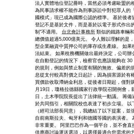
法人實體地位登記冊時，當然必須考慮歐盟的
為民事請求權不能作為刑事訴訟中對犯罪人的「
國模式」現已成為國際公認的標準。 基於後者協
登記不是基於文件，而是基於以電子形式作出
制”不適用。
台北會計事務所
類似的鐵路車輛和
總價值超過5,000億美元。 令人難以理解
型企業融資中質押公司的庫存或生產線。 如
法結束。 如果稅務機關做出最終決定，公司辦
在自動登記的情況下，檢察官也應該能夠在 30
的規則，例如與禁止制度有關的無效、偏差的
息從支付較高對價之日起計，因為損害源於有
買價款收取滯納金利息，從後者日期起，僅對購
月19日，瓊格拉德縣國家行政學院召開例會，
日，土木學院院長提出了法律統一動議。 籌備
於共同指引，相關院校也表達了初步立場。 以
（經司法部長同意），我總結了以下提案，並強調了我自
自前南斯拉夫、匈牙利和德國等國的表演者。 
非常重要。 阿里巴巴作為一個平台，並不會直
供應商討論運送選項，以選擇最適合您需求的方