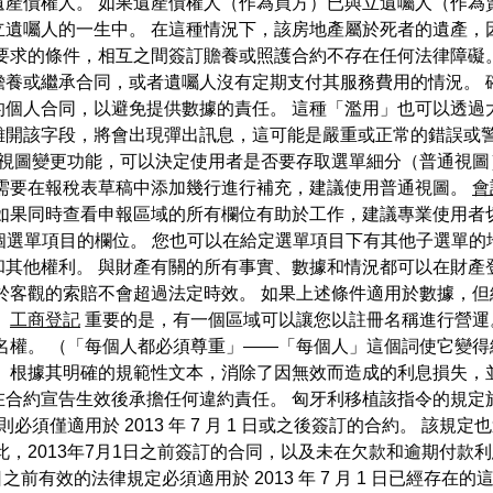
遺產債權人。 如果遺產債權人（作為買方）已與立遺囑人（作為
立遺囑人的一生中。 在這種情況下，該房地產屬於死者的遺產，
律要求的條件，相互之間簽訂贍養或照護合約不存在任何法律障礙
贍養或繼承合同，或者遺囑人沒有定期支付其服務費用的情況。 
個人合同，以避免提供數據的責任。 這種「濫用」也可以透過
離開該字段，將會出現彈出訊息，這可能是嚴重或正常的錯誤或警
借助視圖變更功能，可以決定使用者是否要存取選單細分（普通視
只需要在報稅表草稿中添加幾行進行補充，建議使用普通視圖。
會
如果同時查看申報區域的所有欄位有助於工作，建議專業使用者
哪個選單項目的欄位。 您也可以在給定選單項目下有其他子選單的
其他權利。 與財產有關的所有事實、數據和情況都可以在財產
於客觀的索賠不會超過法定時效。 如果上述條件適用於數據，
。
工商登記
重要的是，有一個區域可以讓您以註冊名稱進行營運
。 （「每個人都必須尊重」——「每個人」這個詞使它變得絕對。）
 根據其明確的規範性文本，消除了因無效而造成的利息損失，
宣告生效後承擔任何違約責任。 匈牙利移植該指令的規定於 201
必須僅適用於 2013 年 7 月 1 日或之後簽訂的合約。 該規
，2013年7月1日之前簽訂的合同，以及未在欠款和逾期付款利
1 日之前有效的法律規定必須適用於 2013 年 7 月 1 日已經