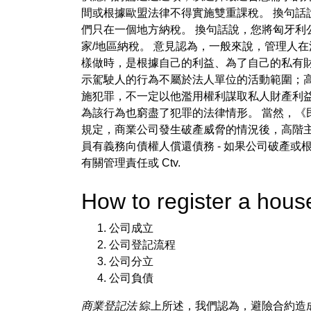
間或根據歐盟法律不得實施雙重課稅。 換句
們只在一個地方納稅。 換句話說，您將匈牙利公
家/地區納稅。 意見認為，一般來說，管理人
樣做時，是根據自己的利益、為了自己的私有
示駕駛人的行為不屬於法人單位的活動範圍；
施犯罪，不一定以他濫用權利謀取私人財產利
為該行為也窮盡了犯罪的法律情形。 當然，
規定，商業公司發生破產威脅的情況後，高階
員有義務向債權人償還債務 - 如果公司破產或根據
有關管理責任或 Ctv.
How to register a h
公司成立
公司登記流程
公司分立
公司負債
商業登記法
綜上所述，我們認為，避險合約造