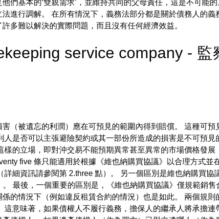
他們基本的‘雙親需求’，並維持共同的父母責任，這是不可能的
法進行調解。 在所有情況下，義務法部分都是關於債務人的義
了許多難以解決的實際問題，而且沒有任何經濟效益。
usekeeping service company -
損害（被遺忘的利潤）應在可預見的範圍內得到賠償。 這種可預
利人是否可以主張避險契約或其一部份所造成的損害是不可預見
這樣的立場，即對沖交易不能預期異常甚至異常的市場價格發展，
venty five 條只能適用於根據《維也納購買協議》以合理方
細資訊請參閱第 2.three 點）。 另一個區別是維也納購買
訊）。 最後，一個重要的區別是，《維也納購買協議》僅規範銷售
關係的情況下（例如違反租賃合約的情況）也是如此。 兩個規則
 這意味著，如果債權人不履行義務，擔保人的繼承人將承擔連