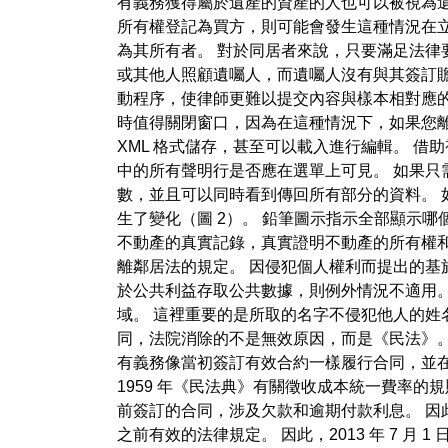
有義務獲得屬於遺產的資產的人也可以被視為
所有權登記為買方，則可能會發生這種情況在
為其所有者。 對於同居者來說，只要滿足法
或其他人照顧遺囑人，而遺囑人沒有與其簽訂
動程序，使律師更難以提交內容與樣本相對應的
時值得關閉窗口，因為在這種情況下，如果您
XML 格式儲存，甚至可以載入進行編輯。 
中的所有聲明行是否應在選單上可見。 如果
數，並且可以同時看到傳回所有部分的資料。 
生了變化（圖 2）。 鉛筆圖示指示全部顯示
不動產的真實記錄，真實證明不動產的所有權和
離鄰居法的規定。 因侵犯個人權利而提出的基
於公共利益存取公共數據，則例外情況不適用
域。 這裡重要的是所取的名字不侵犯他人的姓名權
同，法院消除的不是無效原因，而是《民法》。
有義務像當初簽訂有效合約一樣履行合同，並在合約
1959 年《民法典》有關徵收成本統一費率的規則
前簽訂的合同，涉及欠款和逾期付款利息。 因此
之前有效的法律規定。 因此，2013 年 7 月 