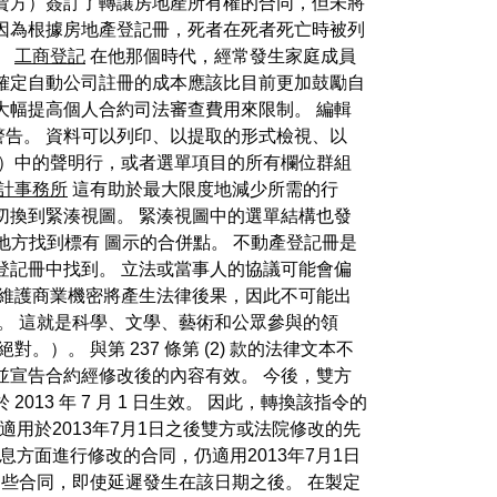
賣方）簽訂了轉讓房地產所有權的合同，但未將
因為根據房地產登記冊，死者在死者死亡時被列
。
工商登記
在他那個時代，經常發生家庭成員
確定自動公司註冊的成本應該比目前更加鼓勵自
大幅提高個人合約司法審查費用來限制。 編輯
告。 資料可以列印、以提取的形式檢視、以
圖）中的聲明行，或者選單項目的所有欄位群組
計事務所
這有助於最大限度地減少所需的行
切換到緊湊視圖。 緊湊視圖中的選單結構也發
地方找到標有 圖示的合併點。 不動產登記冊是
登記冊中找到。 立法或當事人的協議可能會偏
但維護商業機密將產生法律後果，因此不可能出
。 這就是科學、文學、藝術和公眾參與的領
。 與第 237 條第 (2) 款的法律文本不
並宣告合約經修改後的內容有效。 今後，雙方
3 年 7 月 1 日生效。 因此，轉換該指令的
定也適用於2013年7月1日之後雙方或法院修改的先
息方面進行修改的合同，仍適用2013年7月1日
存在的這些合同，即使延遲發生在該日期之後。 在製定