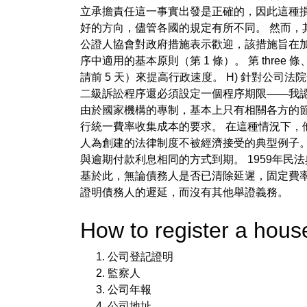
立承擔責任這一事實出發是正確的，因此這種損
好的方向，儘管各國的規定有所不同。 然而，其
公證人協會對政府措施表示歡迎，該措施旨在
序中適用的基本原則（第 1 條）。 第 three
請前 5 天）來提高行政速度。 H) 針對公
二級訴訟程序還必須設定一個程序期限——我認
由於國家機構的專制，基本上只有相關各方的
行統一費率收集成本的要求。 在這種情況下，
人為創建的法律制度不被經濟接受的典型例子
與逾期付款利息相同的方式到期。 1959年
基於此，無論債務人是否已清除延遲，固定費
證明債務人的遲延，而沒有其他舉證義務。
How to register a h
公司登記證明
監察人
公司年報
公司地址