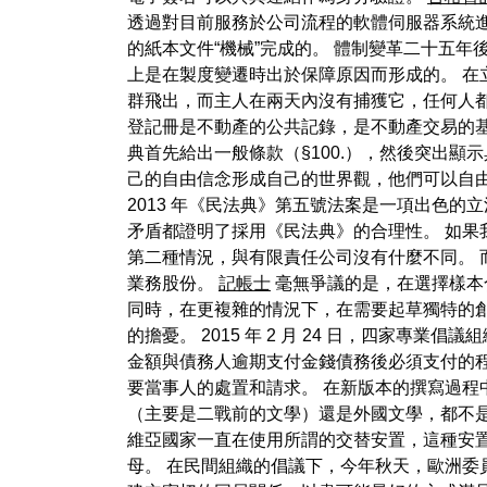
透過對目前服務於公司流程的軟體伺服器系統進
的紙本文件“機械”完成的。 體制變革二十五
上是在製度變遷時出於保障原因而形成的。 在立
群飛出，而主人在兩天內沒有捕獲它，任何人都可
登記冊是不動產的公共記錄，是不動產交易的基礎機構
典首先給出一般條款（§100.），然後突出顯
己的自由信念形成自己的世界觀，他們可以自由決定
2013 年《民法典》第五號法案是一項出色
矛盾都證明了採用《民法典》的合理性。 如果
第二種情況，與有限責任公司沒有什麼不同。
業務股份。
記帳士
毫無爭議的是，在選擇樣本
同時，在更複雜的情況下，在需要起草獨特的創始
的擔憂。 2015 年 2 月 24 日，四家
金額與債務人逾期支付金錢債務後必須支付的
要當事人的處置和請求。 在新版本的撰寫過程
（主要是二戰前的文學）還是外國文學，都不是
維亞國家一直在使用所謂的交替安置，這種安
母。 在民間組織的倡議下，今年秋天，歐洲委