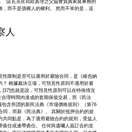
。 ”諾瓦克在寫給真理之父協會負責家庭事務的
務，而不是債權人的權利。 然而不幸的是，這
 監察人
見性限制是否可以適用於避險合同，是《維也納
的？ 根據裁決立場，可預見性原則不適用於避
[37]也就是說，可預見性原則可以在特殊情況
式並在合理時間內達成的套期保值交易，而《民法
協議包含所謂的新民法典《市場價格規則》（第76
合同，而新《民法典》。 其關於抵押合約的規
的共同點是，為了適用避險合約的規則，受益人
帶責任或連帶責任。 任何與遺囑人簽訂合約並