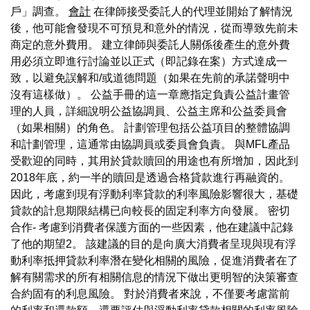
戶」調查。
會計
在律師接受委託人的代理並開始了解情況
後，他可能會發現不可預見和意外的情況，從而導致先前未
商定的意外費用。 建立律師與委託人關係後產生的意外費
用必須立即進行討論並以正式（即記錄在案）方式達成一
致，以避免誤解和/或道德問題（如果在先前的承諾聲明中
沒有這樣做）。 公益手冊的這一章應指定負責公益計畫管
理的人員，詳細說明公益協調員、公益主席和公益委員會
（如果相關）的角色。 計劃管理包括公益項目的整體協調
和計劃管理，這通常由協調員或委員會負責。 與MFL產品
受歡迎的同時，其用於貸款贖回的用途也有所增加，因此到
2018年底，約一半的贖回是透過合格貸款進行再融資的。
因此，考慮到現有浮動利率貸款的利率風險影響很大，基礎
貸款的計息期限結構已向較長的固定利率方向發展。 密切
合作- 考慮到消費者保護方面的一些因素，他在建議中記錄
了他的期望2。 該建議的目的是向廣大消費者呈現與現有浮
動利率抵押貸款利率潛在變化相關的風險，促進消費者在了
解有關需求的所有相關信息的情況下做出更明智的決策審查
合約固有的利息風險。 對於消費者來說，不僅要考慮當前