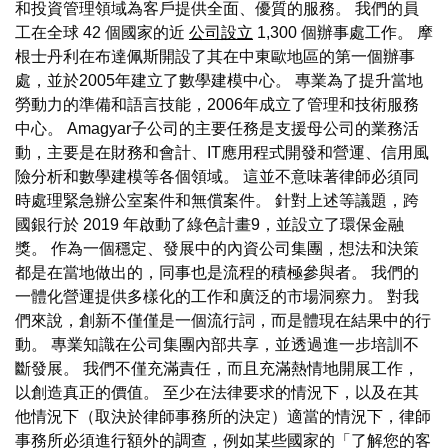
和投資管理領域為客戶提供全面、優質的服務。 我們的員
工在全球 42 個國家的近
公司設立
1,300 個辦事處工作。 摩
根士丹利在布達佩斯開設了其在中東歐地區的第一個辦事
處，並於2005年建立了數學建模中心。 專業為了提升當地
勞動力的準備和語言技能，2006年成立了管理和技術服務
中心。 Amagyar子公司的主要任務是支援母公司的業務活
動，主要是在財務和會計、IT應用程式開發和營運、信用風
險分析和數學建模等各個領域。 這並不意味著律師必須同
時處理緊急辦公室案件和無償案件。 針對上述等議題，跨
國銀行於 2019 年啟動了綠色計畫9，並設立了環保金融
獎。 作為一個穩定、發展中的內資公司集團，想法和決策
都是在當地做出的，同事也是流程的積極參與者。 我們的
一體化營運提供多樣化的工作和廣泛的市場洞察力。 對我
們來說，創新不僅僅是一個流行詞，而是體現在結果中的行
動。 專業知識在公司集團內部共享，並透過進一步培訓不
斷發展。 我們不僅充滿責任，而且充滿熱情地開展工作，
以創造真正的價值。 至少在法律要求的情況下，以及在其
他情況下（取決於律師事務所的決定）適當的情況下，律師
事務所必須進行額外的調查，例如某些國家的「了解您的客