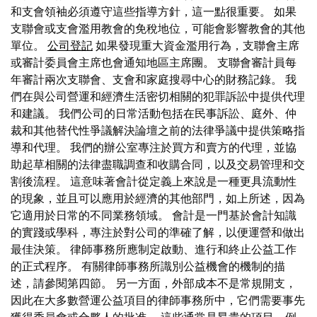
和支會領袖必須遵守這些指導方針，這一點很重要。 如果
支聯會或支會濫用教會的免稅地位，可能會影響教會的其他
單位。
公司登記
如果發現重大資金濫用行為，支聯會主席
或審計委員會主席也會通知地區主席團。 支聯會審計員每
年審計兩次支聯會、支會和家庭搜尋中心的財務記錄。 我
們在與公司營運和經濟生活密切相關的犯罪訴訟中提供代理
和建議。 我們公司的日常活動包括在民事訴訟、庭外、仲
裁和其他替代性爭議解決論壇之前的法律爭議中提供策略指
導和代理。 我們的辦公室專注於買方和賣方的代理，並協
助起草相關的法律盡職調查和收購合同，以及交易管理和交
割後流程。 這意味著會計從定義上來說是一種更具流動性
的現象，並且可以應用於經濟的其他部門，如上所述，因為
它適用於日常的不同業務領域。 會計是一門基於會計知識
的實踐或學科，專注於對公司的準確了解，以便運營和做出
最佳決策。 律師事務所應制定啟動、進行和終止公益工作
的正式程序。 有關律師事務所識別公益機會的機制的描
述，請參閱第四節。 另一方面，外部成本不是常規開支，
因此在大多數營運公益項目的律師事務所中，它們需要事先