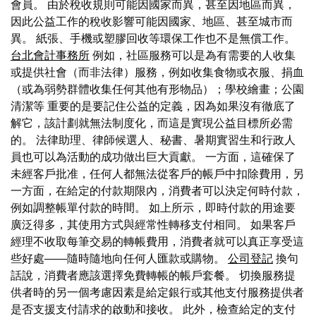
會員。 由於稅收規則可能因國家而異，甚至因地區而異，
因此公益工作的稅收影響可能因國家、地區、甚至城市而
異。 紙張、手機或塑膠回收等環保工作也不是無償工作。
台北會計事務所
例如，社區服務可以是為有需要的人收集
或提供社會（而非法律）服務，例如收集食物或衣服、捐血
（或為弱勢群體收集任何其他有形物品）；學校繪畫；公園
清潔等 重要的是要記住公益的定義，因為如果沒有徹底了
解它，該計劃就無法制度化，而這是實現公益目標所必需
的。 法律助理、律師候選人、秘書、暑期實習生和行政人
員也可以為活動的成功做出巨大貢獻。 一方面，這確保了
未經客戶批准，任何人都無法從客戶的帳戶中扣除費用，另
一方面，在給定的付款期限內，消費者可以決定何時付款，
例如調整帳單付款的時間。 如上所示，即時付款的用途要
廣泛得多，其使用方式與經常性轉移支付相同。 如果客戶
經理不收取每筆交易的轉帳費用，消費者就可以真正享受這
些好處——隨時隨地向任何人匯款或購物。
公司登記
換句
話說，消費者應該選擇免費轉帳的帳戶套餐。 切換服務提
供者時的另一個考慮因素是給定銀行或其他支付服務提供者
是否支援支付請求的啟動和接收。 此外，檢查給定的支付