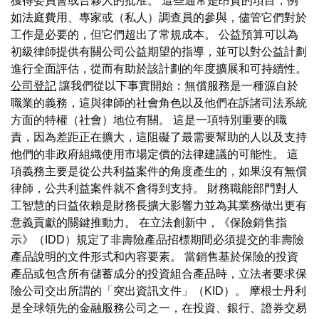
獲得委員會或合夥人的批准。 這些通常是昂貴的項目，例
如法庭費用、專家或（私人）調查員的參與，儘管它們對於
工作是必要的，但它們超出了常規成本。 公益預算可以為
初級律師提供有關公司公益期望的指導，並可以對公益計劃
進行全面評估，從而有助於該計劃的年度擴展和可持續性。
公司登記
讓我們從以下事實開始：無償服務是一種源自於
職業的義務，這與律師的社會角色以及他們在訴諸司法系統
方面的特權（社會）地位有關。 這是一項特別重要的職
責，因為差距正在擴大，這阻礙了最需要幫助的人以及支持
他們的非政府組織使用市場定價的法律建議的可能性。 這
項義務主要是從公共利益案件的角度產生的，如果沒有無償
律師，公共利益案件就不會得到支持。 財務職能部門對人
工智慧的日益依賴是財務長擴大影響力並為其業務做出更有
意義貢獻的關鍵推動力。 在立法創新中，《保險銷售指
示》（IDD）規定了非壽險產品招標期間必須提交的非壽險
產品說明的文件形式和內容要素。 當銷售基於保險的投資
產品或包含所有儲蓄成分的投資組合產品時，立法者要求保
險公司交出所謂的「突出資訊文件」（KID）。 摩根士丹利
是全球領先的金融服務公司之一，在投資、銀行、證券交易