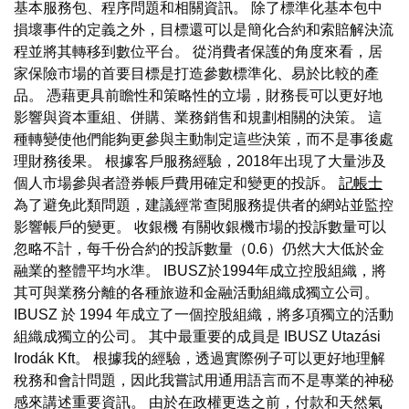
基本服務包、程序問題和相關資訊。 除了標準化基本包中
損壞事件的定義之外，目標還可以是簡化合約和索賠解決流
程並將其轉移到數位平台。 從消費者保護的角度來看，居
家保險市場的首要目標是打造參數標準化、易於比較的產
品。 憑藉更具前瞻性和策略性的立場，財務長可以更好地
影響與資本重組、併購、業務銷售和規劃相關的決策。 這
種轉變使他們能夠更參與主動制定這些決策，而不是事後處
理財務後果。 根據客戶服務經驗，2018年出現了大量涉及
個人市場參與者證券帳戶費用確定和變更的投訴。
記帳士
為了避免此類問題，建議經常查閱服務提供者的網站並監控
影響帳戶的變更。 收銀機 有關收銀機市場的投訴數量可以
忽略不計，每千份合約的投訴數量（0.6）仍然大大低於金
融業的整體平均水準。 IBUSZ於1994年成立控股組織，將
其可與業務分離的各種旅遊和金融活動組織成獨立公司。
IBUSZ 於 1994 年成立了一個控股組織，將多項獨立的活動
組織成獨立的公司。 其中最重要的成員是 IBUSZ Utazási
Irodák Kft。 根據我的經驗，透過實際例子可以更好地理解
稅務和會計問題，因此我嘗試用通用語言而不是專業的神秘
感來講述重要資訊。 由於在政權更迭之前，付款和天然氣