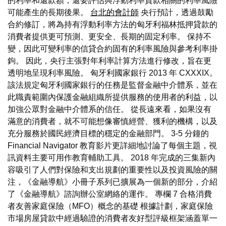
的利率和還款額，還要評估與浮動利率貸款相關的利率風險
可能產生的長期後果。
台北的會計師
央行預計，透過鼓勵
合約修訂，將為持有浮動利率方法的匈牙利福林抵押貸款的
消費者提供更可預測、更安全、長期的固定利率。 保持不
變，因此可變利率的信貸合約固有的利率風險與參考利率掛
鉤。 因此，央行主張對年利率計算方法進行修改，旨在更
透明地呈現利率風險。 匈牙利國家銀行 2013 年 CXXXIX。
該法規定匈牙利國家銀行的任務是監督金融中介體系，並在
此職責範圍內保護金融組織所提供服務的使用者的利益，以
加強公眾對金融中介體系的信任。 從長遠來看，如果沒有
滿意的消費者，就不可能想像審慎經營、獲利的機構，以及
充分服務於國民經濟目標的穩定的金融部門。 3-5 分鐘的
Financial Navigator 教育影片更詳細地討論了每個主題，視
訊資料主要可用作教育輔助工具。 2018 年完成的三集新內
容吸引了人們對保險和支出規劃的重要性以及投資風險的關
注，《金融導航》小冊子系列已擴展為一個新的部分，介紹
了《金融導航》諮詢辦公室網絡的運作。 專欄 7 合格消費
者友善家庭保險（MFO）概念的基礎 根據計劃，家庭保險
市場房屋貸款中經過驗證的消費者友好型評級框架涵蓋單一