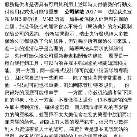
服務提供者是否具有可用於利用上述即時支付優勢的行動支
付應用程式也可能很重要。
公司解散
2017 年，法院裁決宣
布 MNB 勝訴後，MNB 透露，如果被保險人延遲報告保險
金額，旅遊保險合約通常會以不符合《民法典》的方式限制
保險公司的履約。 分析結果顯示，瑞士央行發現絕大多數
保險公司都修改了合約條件，但對幾乎所有保險公司來說，
進一步的澄清似乎是合理的。 隨著民法典要求的詳細制
定，央行呼籲保險公司重新審查相關合約條款。 履歷是一
種自我行銷工具，可以向潛在雇主強調您的相關知識和技
能。 另一方面，同一個程式設計師可能想申請團隊領導職
位，因此需要進行一些調整——除了技術背景非常重要，其
他一些技能可能也很重要，例如團隊管理/專案規劃。 一份
寫得好的履歷可能很棘手——一方面，你必須給讀者留下深
刻的印象，但另一方面，不要做得太過分，也不要讓你的潛
在雇主感到疲倦。 確保您選擇一個與職位相匹配的有影響
力的簡歷模板，並選擇不太大膽但會在您的簡歷中脫穎而出
並閃耀的顏色。 網路上有大量的履歷範本，但只有少數得
到人力資源專業人士的認可。 確定作者是誰並閱讀網站的
聲譽；你不希望沒有相關經驗的人給你職業建議。 多年