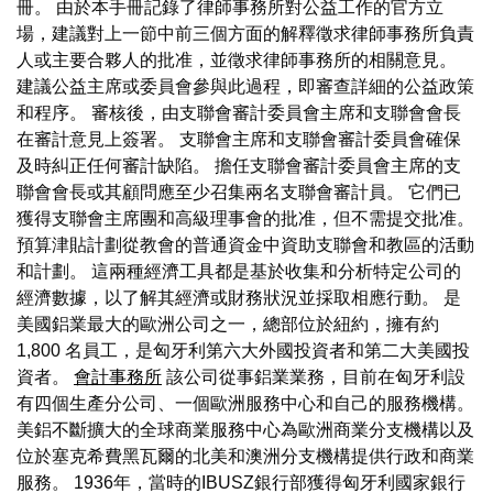
冊。 由於本手冊記錄了律師事務所對公益工作的官方立
場，建議對上一節中前三個方面的解釋徵求律師事務所負責
人或主要合夥人的批准，並徵求律師事務所的相關意見。
建議公益主席或委員會參與此過程，即審查詳細的公益政策
和程序。 審核後，由支聯會審計委員會主席和支聯會會長
在審計意見上簽署。 支聯會主席和支聯會審計委員會確保
及時糾正任何審計缺陷。 擔任支聯會審計委員會主席的支
聯會會長或其顧問應至少召集兩名支聯會審計員。 它們已
獲得支聯會主席團和高級理事會的批准，但不需提交批准。
預算津貼計劃從教會的普通資金中資助支聯會和教區的活動
和計劃。 這兩種經濟工具都是基於收集和分析特定公司的
經濟數據，以了解其經濟或財務狀況並採取相應行動。 是
美國鋁業最大的歐洲公司之一，總部位於紐約，擁有約
1,800 名員工，是匈牙利第六大外國投資者和第二大美國投
資者。
會計事務所
該公司從事鋁業業務，目前在匈牙利設
有四個生產分公司、一個歐洲服務中心和自己的服務機構。
美鋁不斷擴大的全球商業服務中心為歐洲商業分支機構以及
位於塞克希費黑瓦爾的北美和澳洲分支機構提供行政和商業
服務。 1936年，當時的IBUSZ銀行部獲得匈牙利國家銀行