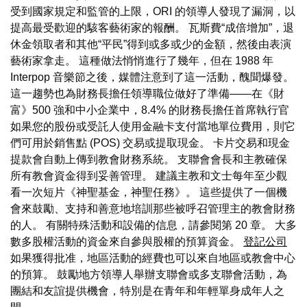
受到國家規定和監管的上限，ORI 的領導人發現了漏洞，以
提高最受歡迎的駭客藝術家的報酬。 瓦斯費“成倍增加”，退
休金領取者和其他“平民”得到或多或少的金額，然後由表演
藝術家拿走。 這種做法悄悄進行了幾年，但在 1988 年
Interpop 音樂節之後，媒體注意到了這一活動，醜聞爆發。
這一趨勢也為財務長擔任領導職位做好了準備——在《財
富》500 強和中小企業中，8.4% 的財務長擔任首席執行官
如果您的股份或受託人使用金融卡支付當地單位費用，則它
們可用於銷售點 (POS) 交易或提取現金。 卡片交易和現金
提款會自動上傳到教會財務系統。 支聯會會長和主教確保
所有教會資金得到妥善管理。 建議主教和文士每年至少觀
看一次短片《神聖基金，神聖任務》。 這些提供了一個機
會來鼓勵、支持和善意地培訓那些被呼召管理主的教會財務
的人。 有關特殊活動和設備的信息，請參閱第 20 章。 大多
數多股權活動的資金來自參與股權的預算資金。
登記公司
如果獲得批准，地區活動的經費也可以來自地區或教會中心
的預算。 鼓勵地方領導人舉辦支聯會或多支聯會活動，為
團結和友誼提供機會，特別是在青年和年輕單身成年人之