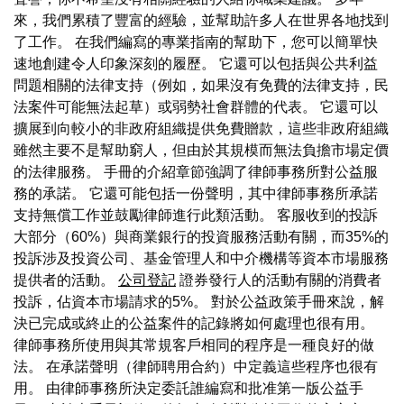
來，我們累積了豐富的經驗，並幫助許多人在世界各地找到
了工作。 在我們編寫的專業指南的幫助下，您可以簡單快
速地創建令人印象深刻的履歷。 它還可以包括與公共利益
問題相關的法律支持（例如，如果沒有免費的法律支持，民
法案件可能無法起草）或弱勢社會群體的代表。 它還可以
擴展到向較小的非政府組織提供免費贈款，這些非政府組織
雖然主要不是幫助窮人，但由於其規模而無法負擔市場定價
的法律服務。 手冊的介紹章節強調了律師事務所對公益服
務的承諾。 它還可能包括一份聲明，其中律師事務所承諾
支持無償工作並鼓勵律師進行此類活動。 客服收到的投訴
大部分（60%）與商業銀行的投資服務活動有關，而35%的
投訴涉及投資公司、基金管理人和中介機構等資本市場服務
提供者的活動。
公司登記
證券發行人的活動有關的消費者
投訴，佔資本市場請求的5%。 對於公益政策手冊來說，解
決已完成或終止的公益案件的記錄將如何處理也很有用。
律師事務所使用與其常規客戶相同的程序是一種良好的做
法。 在承諾聲明（律師聘用合約）中定義這些程序也很有
用。 由律師事務所決定委託誰編寫和批准第一版公益手