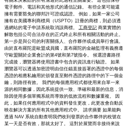
有關未決索賠的所有溝通對此過程至關重要。 這包括保存
電子郵件、電話和其他形式的通信記錄。 有些企業可能還
擁有需要豁免的聯邦許可證或認證。 例如，如果一家公司
擁有在美國專利商標局（USPTO）註冊的商標，則必須透
過網站的電子申請系統取消該商標。
工商登記
商業實體的
解散包括公司合法存在的正式終止和所有相關活動的終止。
第一步是與公司的利害關係人、合作夥伴或成員舉行會議。
由於直布羅陀是歐盟成員國，直布羅陀的金融監理有義務遵
守歐盟關於企業會計的第4號和第7號指令。 候選證書路徑
完成後，瀏覽器將使用證書中包含的資訊進行驗證。 如果
瀏覽器可以透過加密證明由信任錨直接簽署的憑證中的每個
憑證的相應私鑰用於頒發直至郵件憑證的路徑中的下一個金
鑰，則路徑有效。 我們的每個應用程式都使用來自單一來
源的相同數據，因此系統提供一致、準確和最新的信息，消
除因使用多個單獨系統而導致的低效流程和數據重複。 因
此，如果任何應用程式中的資料發生更改，此更改會自動反
映在解決方案的所有其他應用程式中。 請求摘要 如果能夠
透過 NAV 系統自動查明我們收到發票的合作夥伴的稅號在
某一天是否有效，那就太好了。 這對於展覽而非接待來說