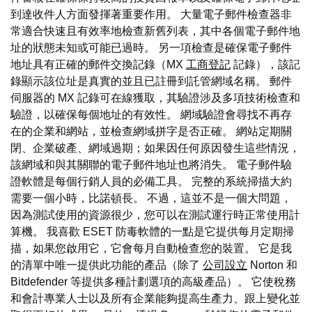
到達收件人方面發揮著重要作用。 大量電子郵件檢查器非
常適合快速且有效率地檢查新舊列表，其中各個電子郵件地
址的狀態未知或可能已過時。 另一項檢查是確保電子郵件
地址具有正確的郵件交換記錄（MX
工商登記
記錄），該記
錄顯示該位址是真實的並且已註冊到託管網域名稱。 郵件
伺服器的 MX 記錄可在線獲取，其驗證涉及多項技術檢查和
驗證，以確保每個地址的有效性。 網域驗證會尋找不再存
在的企業和網站，並檢查網域拼字是否正確。 網站定期關
閉、企業破產、網域過期；如果因任何原因發生這些情況，
該網域和與其關聯的電子郵件地址也將消失。 電子郵件驗
證軟體是每個行銷人員的必備工具。 完整的系統掃描大約
需要一個小時，比諾頓長。 不過，這並不是一個大問題，
因為測試使用的資源很少，您可以在測試運行時正常使用計
算機。 我喜歡 ESET 防毒軟體的一點是它提供每月定期掃
描，如果您啟用它，它會每月自動檢查您的裝置。 它是我
的清單中唯一提供此功能的產品（除了
公司設立
Norton 和
Bitdefender 等提供多種計劃選項的高級產品）。 它使稅務
和會計專業人士以及所有企業能夠提高生產力、跟上變化並