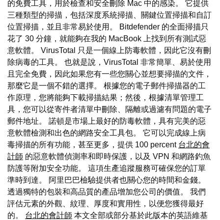
的免費工具，用於檢查和安全刪除 Mac 中的感染。 它提供
三種類型的掃描，包括深度系統掃描、關鍵位置掃描和自訂
位置掃描，並且非常易於使用。 Bitdefender 的全面掃描只
花了 30 分鐘，就能夠在我的 MacBook 上找到所有測試惡
意軟體。 VirusTotal 只是一個線上防毒軟體，因此它沒有刪
除病毒的工具。 也就是說，VirusTotal 非常簡單、易於使用
且完全免費，因此如果您有一些您關心並想要掃描的文件，
那麼它是一個不錯的選擇。 根據您的電子郵件掃描器的工
作原理，您將能夠下載掃描結果；然後，根據清單管理工
具，您可以從寄件者清單中刪除、隔離或過濾有問題的電子
郵件地址。 諾頓是市場上最好的防毒軟體，具有完美的惡
意軟體檢測和出色的網路安全工具包。 它可以完成線上病
毒掃描的所有功能，甚至更多，提供 100 percent
台北的會
計師
的惡意軟體偵測率和即時保護，以及 VPN 和網路釣魚
防護等附加安全功能。 這項生產追蹤服務可確保您的訂單
準時到達。 阿里巴巴檢驗提供者也關心您的時間和金錢。
透過獨特的包裝和高品質的產品增加您公司的價值。 我們
評估元素的外觀、紋理、厚度和實用性，以便您獲得最好
的。
台北的會計師
本文全部或部分基於此版本的英語維基