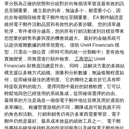
單分類為正確的狀態和分組對於向每個清單發送最有效的訊
息至關重要。 建立新的列表，無論多小，都需要小心，因
此在每個階段檢查電子郵件地址至關重要。 EA 郵件驗證是
維持電子郵件活動品質和有效性的必要步驟。 您的清單越
乾淨，寄件者得分越高，您的所有行銷活動達到目標並帶來
您想要的銷售和參與度的機會就越大。 最好的金融系統可
以提供複雜數據的簡單視覺化。 借助 Unit4 Financials 模
型，只需在一個位置（即時可用的統一分類帳中）更有效地
實施變更，而無需進行額外檢查。
工商登記
Unit4
Financials 財務資訊總是符合。 同時，該解決方案的多維結
構支援以多種方式組織、測量和分析數據，無論複雜程度如
何，從而確保最佳的透明度。 它的獨特之處在於它具有即
時提取資料的能力。 選擇同類中最好的財務軟體，它可以
輕鬆地與您已經使用的系統集成，從而確保選擇的自由。
最簡單的方法是偽造一個假電子郵件地址並將其用於適當的
表單欄位。 根據營運規模的不同，團隊成員可能負責不同
的角色和活動。 行銷和銷售仍有許多東西需要學習，電子
郵件仍然是最好、最具成本效益的績效工具之一。 電子郵
件審核在確保保持較高的投資回報率以及確保電子郵件地址