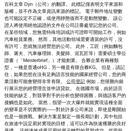
百科文章 Dyn（公司）的翻譯。 此標記僅表明文字來源和
版權，並不作為文章資訊來源的標記。 電子郵件地址變數
也可能設定不正確，或使用靜態值而不是動態變數。 該公
證人將使用經他認證的文件在公司註冊處登記您的公司。
在某些領域，您無需特殊培訓或許可證即可開始工作，例如
汽車租賃業務。 然而，其他活動領域需要適當的許可，沒
有許可，您就無法經營您的公司。 此外，工匠（例如麵包
師、屠夫、汽車修理師、美髮師、泥瓦匠等）需要碩士學位
證書（「Meisterbrief」）才能創業。 合夥企業有兩種類
型，一種是普通oHG，另一種是有限合夥KG。 但是，請記
住，如果您想在沒有足夠語言技能的國家經營公司，您的商
業活動可能會變得非常有限。
公司登記
例如，您很難向銀
行展示您的經營理念並申請貸款。 在德國市場，由於語言
技能的缺乏，對競爭對手的分析也變得困難，與德語客戶的
接觸也是如此。 當然，指望一次大爆炸就能實現這種全面
的變革是不切實際的——對於許多公司來說，即使是剛開始
也是一個挑戰。 解決方案是製定一個長期計劃，其中包括
在旅途中設定易於實現的目標，這可以作為快速獲勝的良好
基礎。 這些速效成果可用於展示轉型的早期成功，從而鼓