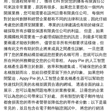
用，但過程簡單明了。 獲得 EIN 對於您的播客有限責任公
司來說非常重要，原因有很多。 如果您主要想在一個州內
開展業務，您可能需要在該州註冊有限責任公司。 每個州
對於如何創辦和經營企業都有不同的法律和法規，因此仔細
考慮您的選擇至關重要。 專業的法律建議也有助於確保正
確採取所有步驟並保護有限責任公司的利益。 但是，如果
美國國稅局需要進一步處理或驗證您的訊息，則最多可能需
要兩週才能收到郵件。 儘管並非所有州都要求這樣做，但
擁有此文件有助於防止將來成員之間產生誤解。 一旦您選
擇了您的業務結構並確認您想要的名稱可用，您就可以向您
所在州的州務卿提交您的公司章程。 Appy Pie 的人工智慧
名稱產生器專注於創新、效率和無縫集成，可確保您的企業
名稱脫穎而出，並給目標受眾留下持久的印象。 如果您時
間緊迫，Appy Pie 的人工智慧企業名稱產生器可以幫助您
快速找到完美的名稱並購買合適的網域。 透過全面的線上
展示，您可以毫無問題地專注於業務發展。 註冊您的企業
可以為您的公司帶來以下好處。 所有類型的電子郵件地址
都會損害您的寄件者聲譽並降低您的寄件者分數；以下是最
常見的，並且包含在電子郵件驗證測試中。 將您的行銷清