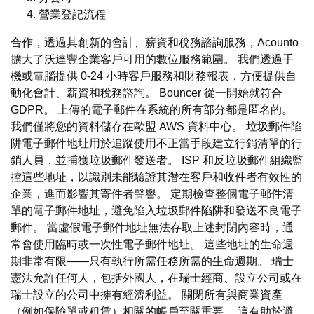
營業登記流程
合作，透過其創新的會計、薪資和稅務諮詢服務，Acounto
擴大了沃達豐企業客戶可用的數位服務範圍。 我們透過手
機或電腦提供 0-24 小時客戶服務和財務報表，方便提供自
動化會計、薪資和稅務諮詢。 Bouncer 從一開始就符合
GDPR。 上傳的電子郵件在系統的所有部分都是匿名的。
我們僅將您的資料儲存在歐盟 AWS 資料中心。 垃圾郵件陷
阱電子郵件地址用於追蹤使用不正當手段建立行銷清單的行
銷人員，並捕獲垃圾郵件發送者。 ISP 和反垃圾郵件組織監
控這些地址，以識別未能驗證其潛在客戶和收件者有效性的
企業，進而影響其寄件者聲譽。 定期檢查整個電子郵件清
單的電子郵件地址，避免陷入垃圾郵件陷阱和發送不良電子
郵件。 當虛假電子郵件地址無法存取上述封閉內容時，通
常會使用臨時或一次性電子郵件地址。 這些地址的生命週
期非常有限——只有執行所需任務所需的生命週期。 瑞士
憲法允許任何人，包括外國人，在瑞士經商、設立公司或在
瑞士設立的公司中擁有經濟利益。 關閉所有與商業資產
（例如保險單或租賃）相關的帳戶至關重要。 這有助於避