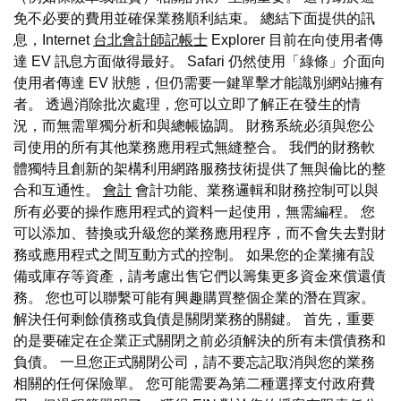
免不必要的費用並確保業務順利結束。 總結下面提供的訊
息，Internet
台北會計師記帳士
Explorer 目前在向使用者傳
達 EV 訊息方面做得最好。 Safari 仍然使用「綠條」介面向
使用者傳達 EV 狀態，但仍需要一鍵單擊才能識別網站擁有
者。 透過消除批次處理，您可以立即了解正在發生的情
況，而無需單獨分析和與總帳協調。 財務系統必須與您公
司使用的所有其他業務應用程式無縫整合。 我們的財務軟
體獨特且創新的架構利用網路服務技術提供了無與倫比的整
合和互通性。
會計
會計功能、業務邏輯和財務控制可以與
所有必要的操作應用程式的資料一起使用，無需編程。 您
可以添加、替換或升級您的業務應用程序，而不會失去對財
務或應用程式之間互動方式的控制。 如果您的企業擁有設
備或庫存等資產，請考慮出售它們以籌集更多資金來償還債
務。 您也可以聯繫可能有興趣購買整個企業的潛在買家。
解決任何剩餘債務或負債是關閉業務的關鍵。 首先，重要
的是要確定在企業正式關閉之前必須解決的所有未償債務和
負債。 一旦您正式關閉公司，請不要忘記取消與您的業務
相關的任何保險單。 您可能需要為第二種選擇支付政府費