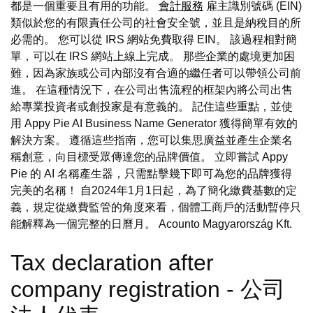
都是一個重要且有用的功能。
會計服務
雇主識別號碼 (EIN)
類似於您的有限責任公司的社會安全號，並且是納稅目的所
必需的。 您可以從 IRS 網站免費取得 EIN。 該過程相對簡
單，可以在 IRS 網站上線上完成。 那些企業的處境更加困
難，因為家族或公司內部沒有合適的繼任者可以帶領公司前
進。 在這種情況下，在公司出售流程的框架內將公司出售
給專業投資者或創投家是有意義的。 記住這些重點，並使
用 Appy Pie AI Business Name Generator 獲得簡單有效的
解決方案。 遵循這些指南，您可以集思廣益並產生企業名
稱創意，向目標受眾傳達您的品牌價值。 立即嘗試 Appy
Pie 的 AI 名稱產生器，只需點擊幾下即可為您的品牌獲得
完美的名稱！ 自2024年1月1日起，為了簡化繳費基數的定
義，規定從繳費監管的角度來看，個體工商戶的活動暫停只
能解釋為一個完整的日曆月。 Acounto Magyarország Kft.
Tax declaration after
company registration - 公司