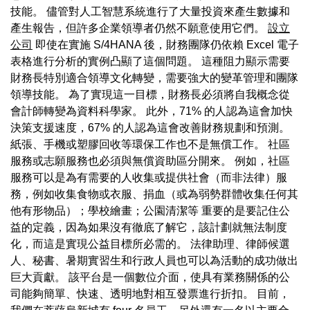
技能。 儘管對人工智慧系統進行了大量投資來產生數據和
產生報告，但許多企業領導者仍然不願意使用它們。
設立
公司
即使在實施 S/4HANA 後，財務團隊仍依賴 Excel 電子
表格進行分析的實例凸顯了這個問題。 這種阻力顯示需要
財務長特別適合領導文化轉變，需要強大的變革管理和團隊
領導技能。 為了實現這一目標，財務長必須將自我概念從
會計師轉變為資料科學家。 此外，71% 的人認為這會加快
決策支援速度，67% 的人認為這會改善財務規劃和預測。
紙張、手機或塑膠回收等環保工作也不是無償工作。 社區
服務或志願服務也必須與無償資助區分開來。 例如，社區
服務可以是為有需要的人收集或提供社會（而非法律）服
務，例如收集食物或衣服、捐血（或為弱勢群體收集任何其
他有形物品）；學校繪畫；公園清潔等 重要的是要記住公
益的定義，因為如果沒有徹底了解它，該計劃就無法制度
化，而這是實現公益目標所必需的。 法律助理、律師候選
人、秘書、暑期實習生和行政人員也可以為活動的成功做出
巨大貢獻。 該平台是一個數位介面，使具有業務關係的公
司能夠簡單、快速、透明地對相互發票進行折扣。 目前，