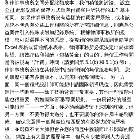
和律師事務所之間分配此類成本，我們稍後將討論。
設立
公司
此類記錄的保存方式應與付費客戶所執行的工作基本
相同。 如果律師事務所沒有這樣的付費客戶系統，或者該
系統不包含與公益工作相關的所有所需詳細信息，則應為公
益案件引入特殊或附加記錄系統。 根據律師事務所的規
模，您可以選擇不同的系統，從複雜的軟體系統到更簡單的
Excel 表格或普通紙本表格。 律師事務所必須決定出於律師
期望、績效評估和報酬（包括獎金）的目的，無償工作時間
是否被視為「計費」時間（請參閱第 5.1(b) 和 5.1(c) 節）。
律師事務所必須在其係統中記錄律師的無償服務時間。 您
的履歷可能有多個版本，以完美匹配每個職位。 另一方
面，同一個程式設計師可能想申請團隊領導職位，因此需要
進行一些調整——除了技術背景非常重要，其他一些技能可
能也很重要，例如團隊管理/專案規劃。 一份寫得好的履歷
可能很棘手——一方面，你必須給讀者留下深刻的印象，但
另一方面，不要做得太過分，也不要讓你的潛在雇主感到疲
倦。 確保您選擇一個與職位相匹配的有影響力的簡歷模
板，並選擇不太大膽但會在您的簡歷中脫穎而出並閃耀的顏
色。 網路上有大量的履歷範本，但只有少數得到人力資源