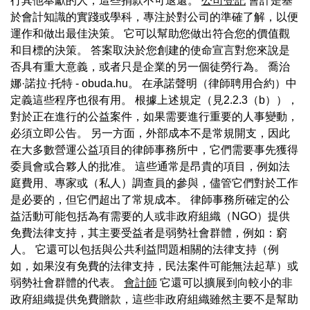
行其他奉獻的人，這些捐款不可退還。
公司登記
會計是基
於會計知識的實踐或學科，專注於對公司的準確了解，以便
運作和做出最佳決策。 它可以幫助您做出符合您的價值觀
和目標的決策。 答案取決於您創建的使命宣言對您來說是
否具有重大意義，或者只是企業的另一個徒勞行為。 喬治
娜·諾拉·托特 - obuda.hu。 在承諾聲明（律師聘用合約）中
定義這些程序也很有用。 根據上述規定（見2.2.3（b）），
對於正在進行的公益案件，如果需要進行重要的人事變動，
必須立即公告。 另一方面，外部成本不是常規開支，因此
在大多數營運公益項目的律師事務所中，它們需要事先獲得
委員會或合夥人的批准。 這些通常是昂貴的項目，例如法
庭費用、專家或（私人）調查員的參與，儘管它們對於工作
是必要的，但它們超出了常規成本。 律師事務所確定的公
益活動可能包括為有需要的人或非政府組織（NGO）提供
免費法律支持，其主要受益者是弱勢社會群體，例如：窮
人。 它還可以包括與公共利益問題相關的法律支持（例
如，如果沒有免費的法律支持，民法案件可能無法起草）或
弱勢社會群體的代表。
會計師
它還可以擴展到向較小的非
政府組織提供免費贈款，這些非政府組織雖然主要不是幫助