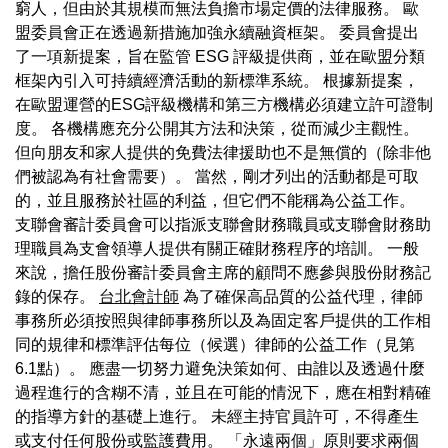
窮人，但由於其規模而無法負擔市場定價的法律服務。 歐
盟委員會正在透過新措施加強永續融資框架。 委員會提出
了一項新提案，旨在監管 ESG 評級提供商，並在歐盟分類
框架內引入可持續經濟活動的新標準系統。 根據新提案，
在歐盟運營的ESG評級機構和第三方機構必須建立許可證制
度。 各機構應充分公開其方法和決策，從而減少主觀性。
但向朋友和家人提供的免費法律援助也不是無償的（除非他
們被認為有社會需要）。 當然，剛才列出的活動都是可取
的，並且服務於社區的利益，但它們不能稱為公益工作。
支聯會審計委員會可以指派支聯會財務職員或支聯會財務助
理職員為支會領導人提供有關正確財務程序的培訓。 一般
來說，擔任股份審計委員會主席的顧問不應參與股份財務記
錄的保存。
台北會計師
為了確保高品質的公益代理，律師
事務所必須按照與律師事務所以及為固定客戶提供的工作相
同的規律和標準評估每位（候選）律師的公益工作（見第
6.1點）。 應盡一切努力避免決策如何、由誰以及透過什麼
過程進行的含糊不清，並且在可能的情況下，應在相對精確
的指導方針的基礎上進行。 未經主持官員許可，不得產生
或支付任何股份或監護費用。 「永遠兩個」原則要求兩個