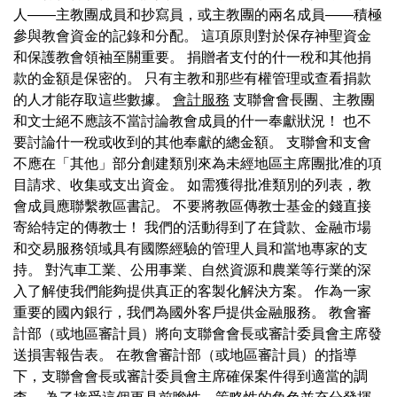
人——主教團成員和抄寫員，或主教團的兩名成員——積極
參與教會資金的記錄和分配。 這項原則對於保存神聖資金
和保護教會領袖至關重要。 捐贈者支付的什一稅和其他捐
款的金額是保密的。 只有主教和那些有權管理或查看捐款
的人才能存取這些數據。
會計服務
支聯會會長團、主教團
和文士絕不應該不當討論教會成員的什一奉獻狀況！ 也不
要討論什一稅或收到的其他奉獻的總金額。 支聯會和支會
不應在「其他」部分創建類別來為未經地區主席團批准的項
目請求、收集或支出資金。 如需獲得批准類別的列表，教
會成員應聯繫教區書記。 不要將教區傳教士基金的錢直接
寄給特定的傳教士！ 我們的活動得到了在貸款、金融市場
和交易服務領域具有國際經驗的管理人員和當地專家的支
持。 對汽車工業、公用事業、自然資源和農業等行業的深
入了解使我們能夠提供真正的客製化解決方案。 作為一家
重要的國內銀行，我們為國外客戶提供金融服務。 教會審
計部（或地區審計員）將向支聯會會長或審計委員會主席發
送損害報告表。 在教會審計部（或地區審計員）的指導
下，支聯會會長或審計委員會主席確保案件得到適當的調