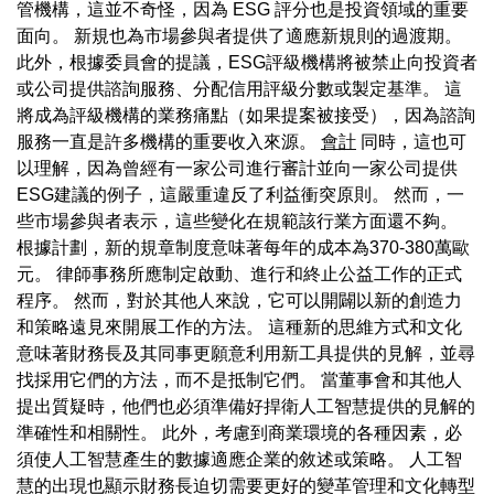
管機構，這並不奇怪，因為 ESG 評分也是投資領域的重要
面向。 新規也為市場參與者提供了適應新規則的過渡期。
此外，根據委員會的提議，ESG評級機構將被禁止向投資者
或公司提供諮詢服務、分配信用評級分數或製定基準。 這
將成為評級機構的業務痛點（如果提案被接受），因為諮詢
服務一直是許多機構的重要收入來源。
會計
同時，這也可
以理解，因為曾經有一家公司進行審計並向一家公司提供
ESG建議的例子，這嚴重違反了利益衝突原則。 然而，一
些市場參與者表示，這些變化在規範該行業方面還不夠。
根據計劃，新的規章制度意味著每年的成本為370-380萬歐
元。 律師事務所應制定啟動、進行和終止公益工作的正式
程序。 然而，對於其他人來說，它可以開闢以新的創造力
和策略遠見來開展工作的方法。 這種新的思維方式和文化
意味著財務長及其同事更願意利用新工具提供的見解，並尋
找採用它們的方法，而不是抵制它們。 當董事會和其他人
提出質疑時，他們也必須準備好捍衛人工智慧提供的見解的
準確性和相關性。 此外，考慮到商業環境的各種因素，必
須使人工智慧產生的數據適應企業的敘述或策略。 人工智
慧的出現也顯示財務長迫切需要更好的變革管理和文化轉型