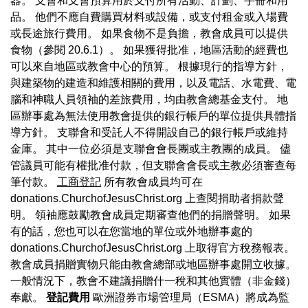
器。 支會和支會預算用於支付所有活動、計劃、手冊和用
品。 他們不應自費購買材料或設備，或支付租金或入場費
或長途旅行費用。 如果食物不是負擔，教會成員可以提供
食物（參閱 20.6.1）。 如果獲得批准，地區活動的經費也
可以來自地區或教會中心的預算。 根據現行的指導方針，
與建築物的建造和維護相關的費用，以及電話、水電費、電
腦和神職人員領袖的差旅費用，均由教會總基金支付。 地
區辦事處為無法使用教會提供的銀行帳戶的單位提供具體指
導方針。 支聯會和受託人不得開設自己的銀行帳戶或維持
金庫。 其中一位必須是支聯會會長團或主教團的成員。 儘
管議員可能有權批准付款，但支聯會會長或主教必須審查每
筆付款。
工商登記
所有教會成員均可在
donations.ChurchofJesusChrist.org 上查閱捐助者捐款聲
明。 領袖應鼓勵教會成員定期審查他們的捐贈聲明。 如果
有的話，您也可以在您當地的單位或外地辦事處的
donations.ChurchofJesusChrist.org 上取得官方稅務報表。
教會成員捐贈實物只能由教會總部或地區辦事處開立收據。
一般情況下，教會不建議捐贈什一稅和其他實體（非金錢）
奉獻。
登記費用
歐洲證券市場管理局（ESMA）將成為監