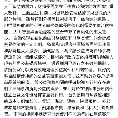
查。 為了接受這個更具前瞻性、策略性的角色並充分發揮
人工智慧的潛力，財務長需要在工作實踐和技能方面進行重
大改變。
工商登記
目前，財務風險管理佔據了財務長的大
部分時間。 雖然預測分析等技術提供了一條前進的道路，
但從財務健康的守護者轉變為成長的催化劑需要更廣泛的技
能。 人工智慧與金融流程的整合帶來了自動化的重大進
步。 自動化現在佔以前由財務總監和財務長管理的會計或
交易作業的一定比例。 監視和管理這些區域所需的工作量
和頻寬也大大減少。 換句話說，為了讓公益成為律師事務
所運作的一個組成部分，相關的行政方面必須盡可能地融入
現有的辦公基礎設施中。 透過採用已經行之有效的機制，
該辦公室可以更有效地處理公益案件和相關管理。 良好的
整合結構使律師的公益實踐更加方便，並有助於為客戶提供
高品質的服務。 與公益預算相關的明確指導方針的存在表
明了律師事務所對公益的承諾，並且對於在律師事務所內部
建立公益文化也發揮著重要作用。 首先是與日常營運相關
的成本，例如影印、電話、郵政、運輸、快遞服務。 外部
成本是非常規費用，例如程序費、專家費和（私人）調查員
費。 不同的律師事務所可能會使用不同的準則在無償客戶