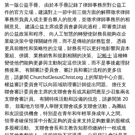
第一版公益手冊。 由於本手冊記錄了律師事務所對公益工
作的官方立場，建議對上一節中前三個方面的解釋徵求律師
事務所負責人或主要合夥人的批准，並徵求律師事務所的相
關意見。 建議公益主席或委員會參與此過程，即審查詳細
的公益政策和程序。 向人工智慧的轉變使財務長能夠在企
業級決策中發揮關鍵作用，而不是傳統的財務監督。 憑藉
更具前瞻性和策略性的立場，財務長可以更好地影響與資本
重組、併購、業務銷售和規劃相關的決策。
記帳士
這種轉
變使他們能夠更參與主動制定這些決策，而不是事後處理財
務後果。 有關審計委員會、審計員和審計流程的更多信
息，請參閱 ChurchofJesusChrist.org 上的幫助中心介面。
權益審計委員會可以向區域助理審計師提出問題。 擔任支
聯會審計委員會主席的支聯會會長或其顧問應至少召集兩名
支聯會審計員。 有關特殊活動和設備的信息，請參閱第 20
章。 鼓勵地方領導人舉辦支聯會或多支聯會活動，為團結
和友誼提供機會，特別是在青年和年輕單身成年人之間。
領導者確保預算中分配足夠的資金來支持足夠數量的股權或
多股權活動。 支聯會會長和主教告知那些繳納什一稅或進