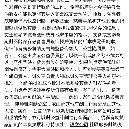
我們在蒂薩烏新城有 four 名員工，另外還有一名以主要合
作夥伴的身份支持我們的工作。 希望捐贈額外金額給教會
的教友不能規定將其納入支會或支會預算。 相反，領導者
鼓勵他們為快速捐贈、傳教基金、慈善事業和其他批准的捐
贈類別做出貢獻。 有關記錄和報告的使用和保存的信息，
文士應參閱教會總部或外地辦事處的指示。 支會或支聯會
絕對不能保存教會會員銀行帳戶資料的紙本或電子副本。
但律師有義務將情況告知監督合夥人、公益協調員（如
有）、公益主席或公益委員會，以便一名或多名額外律師可
以（至少暫時）參與參與公益案件。 如果無償案件預計範
圍特別廣泛，需要大量時間和投入，則可能需要專業律師工
作組負責人、辦公室負責人和/或辦公室管理合夥人的額外
批准。 他們的批准或不批准不應基於其個人對案件的看
法，而應考慮律師事務所無償有效處理案件的能力。 還需
要考慮由於可能的人事變動——例如，案件是否能夠妥善處
理。 律師離開辦公室，或由於其他有酬工作而必須由其他
人接手案件。 公益預算可以為初級律師提供有關公司公益
期望的指導，並可以對公益計劃進行全面評估，從而有助於
該計劃的年度擴展和可持續性。
設立公司
社區服務對於改