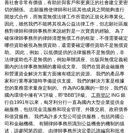
善社會非常有價值，有助於與客戶和更廣泛的社會建立更密
切的關係。 志願服務使律師和社區其他成員之間能夠進行
開放式合作，而無需無償法律工作所需的正規化和專業化。
因此，雖然我們不能將其視為公益法律工作，但志願社區服
務對律師和律師事務所來說絕對是一次寶貴的經驗。 為了
確保律師事務所的律師清楚無償工作的框架，不僅需要確定
哪些資助被視為無償資助，還需要確定哪些資助不是無償資
助。 因此，例如，以低價提供的法律服務不是無償的，非
法律援助也不是無償的，例如舉辦講座、出版與無償定義範
圍內的法律事務無關的書籍或文章。 我們在貿易金融服務
和營運資金解決方案方面擁有穩定的資源。 我們的產品專
家和行業專家隨時準備提供支援。 我們的解決方案是根據
您的業務需求量身定制的。 作為ING集團的一部分，我們在
國內環境中擁有“A”評級，即“BBB”評級。
工商登記
ING 銀
行自1991年以來，匈牙利分行一直為國內大型企業提供金
融服務，包括現金流服務和現金管理、外匯交易、政府債券
和借貸服務。 我們為許多大型公司提供服務，包括跨國公
司和金融機構。 有關律師事務所識別公益機會的機制的描
述，請參閱第四節。 由律師事務所決定委託誰編寫和批准