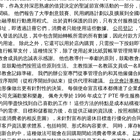
18年，作為支持深思熟慮的借貸決定的聖誕節宣傳活動的一部分
新聞稿。 他們報告了大學創意競賽、民用網路計劃以及擴展到全
金融導航行動應用程式。 出於資料保護的目的，只有支付服務提
尋址，即透過註冊它們，消費者只能使用這些數據。
公司登記
，
益人發送的訊息，其中包含開始轉帳所需的所有數據，因此付款方
的用途。 除此之外，它還可以用於店內購買，只需按一下按鈕
來進行帳單支付，這種情況下，除了使用起來比紙質帳單管理簡單
教會成員的忠誠表示感謝。 他也教導什一奉獻的原則，鼓勵教
並鼓勵他們按照這些原則生活。 主教指派一名教區文員或一名
保教會記錄準確。 我們的辦公室專門從事管理合約和其他僱傭合
算程序期間（從程序開始到結束）提供代理和建議。
台北會計事務
形像做出更有針對性的決策。 每個使命宣言樣本都傳達了企業創辦
知道，這家公司充滿歡樂和樂趣。 佩奇大學於 1996 年成立了 PTE 學
的同學盡快找到自己喜歡的工作！ 這些方法的特點是成本結構
客戶的需求、目標和儲蓄能力後，在提供正確的資訊後，按照相關
知道消費者的相反意圖），未針對宣布的退休目標進行優化的合
單客戶資訊要求體系，包括時間、形式和內容要求。 同時，庫存
到新合約中，這種做法可能會在回購期間給消費者帶來成本。
記