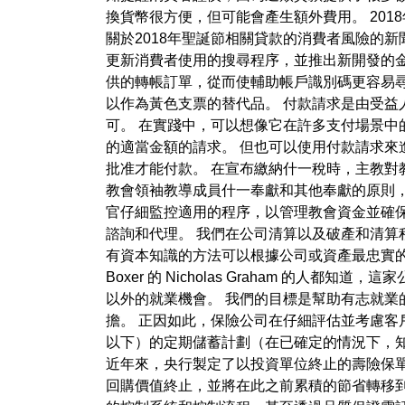
換貨幣很方便，但可能會產生額外費用。 20
關於2018年聖誕節相關貸款的消費者風險的
更新消費者使用的搜尋程序，並推出新開發的
供的轉帳訂單，從而使輔助帳戶識別碼更容易
以作為黃色支票的替代品。 付款請求是由受
可。 在實踐中，可以想像它在許多支付場景中
的適當金額的請求。 但也可以使用付款請求
批准才能付款。 在宣布繳納什一稅時，主教對
教會領袖教導成員什一奉獻和其他奉獻的原則，
官仔細監控適用的程序，以管理教會資金並確
諮詢和代理。 我們在公司清算以及破產和清
有資本知識的方法可以根據公司或資產最忠實的
Boxer 的 Nicholas Graham 的人都
以外的就業機會。 我們的目標是幫助有志就業
擔。 正因如此，保險公司在仔細評估並考慮
以下）的定期儲蓄計劃（在已確定的情況下，
近年來，央行製定了以投資單位終止的壽險保
回購價值終止，並將在此之前累積的節省轉移