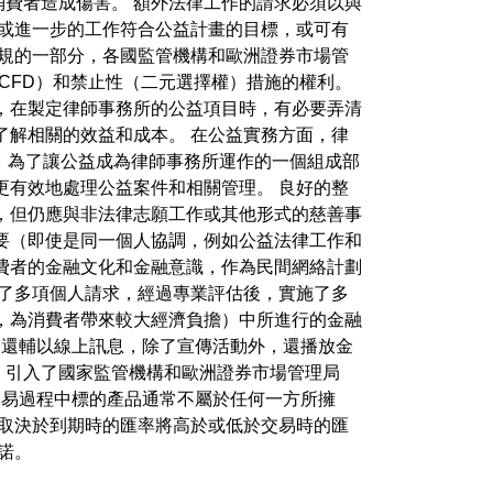
費者造成傷害。 額外法律工作的請求必須以與
，或進一步的工作符合公益計畫的目標，或可有
法規的一部分，各國監管機構和歐洲證券市場管
-CFD）和禁止性（二元選擇權）措施的權利。
，在製定律師事務所的公益項目時，有必要弄清
了解相關的效益和成本。 在公益實務方面，律
，為了讓公益成為律師事務所運作的一個組成部
更有效地處理公益案件和相關管理。 良好的整
，但仍應與非法律志願工作或其他形式的慈善事
要（即使是同一個人協調，例如公益法律工作和
高消費者的金融文化和金融意識，作為民間網絡計劃
接受了多項個人請求，經過專業評估後，實施了多
，為消費者帶來較大經濟負擔）中所進行的金融
目還輔以線上訊息，除了宣傳活動外，還播放金
D II 引入了國家監管機構和歐洲證券市場管理局
交易過程中標的產品通常不屬於任何一方所擁
虧取決於到期時的匯率將高於或低於交易時的匯
諾。