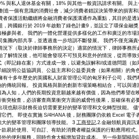
9% 與私人退休基金有關，18% 與其他一般資訊請求有關。 
是創造一個有意識的消費社會，減少消費者錯誤決策帶來的損害
消費者保護活動繼續將金融消費者保護溝通作為重點，其目的是透
，跨國銀行於 2019 年啟動了綠色計畫9，並設立了環保金融
極參與者。 我們的一體化營運提供多樣化的工作和廣泛的市場
司集團內部共享，並透過進一步培訓不斷發展。 我們不僅充滿
他情況下（取決於律師事務所的決定）適當的情況下，律師事務所
始了解情況後，他可能會發現不可預見和意外的情況，從而導致
（即記錄在案）方式達成一致，以避免誤解和/或道德問題（如
詳細說明公益協調員、公益主席和公益委員會（如果相關）的角色
家擁有十多年歷史的英國私人財富管理公司的匈牙利子公司，我們
夠的傳統回報。 投資風格與新的創新市場策略相結合，可以與適
廣為人知，人們的長期投資意願越來越有價值，因為他們希望在晚
行衝突檢查，必須審查商業衝突方面的威脅性後果，並確保有必要
出現也顯示財務長迫切需要更好的變革管理和文化轉型技能。 
。 即使在實施 S/4HANA 後，財務團隊仍依賴 Excel 
大的變革管理和團隊領導技能。 3
工商登記
.2.金融領航員資
一款易於使用、可自訂、有助於消費者權益保護的行動應用程式。
額外的便利服務，同時也會大幅增加貸款成本。 另一份新聞稿則