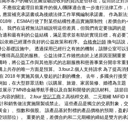
話揭示客戶的確切意圖並驗證收到的資訊是否存在，從而防止對消
 不應假定處理目前案件的個人/團隊適合進一步進行法律工作
，應當補充承諾書或為後續法律工作單獨編制承諾書。 作為新
2018年，ESMA行使了對某些結構性產品實施限制性（差價合約
務。 我們在這裡無法詳細說明這些差異，但我們肯定要強調的是
合適和最有利的公益結構，滿足需求並有助於實現目標，有必要
可以依賴已經運作良好的公益政策和程序。
合格會計師
換句話說
公基礎設施中。 透過採用已經行之有效的機制，該辦公室可以
戶獲得高品質的服務。 公益法律工作雖然由於上述原因至關重要
結構時，將公益工作與其他形式的志願服務和慈善事業分開非常重
共存的唯一方面是預算。 3.four.2.個人支持請求 為了提
在 2018 年實施其個人發起的計劃的機會。 去年，多國央行
 例如，在大型群眾活動（以購屋、旅遊、家居裝修、婚禮為主題
並展示了MNB金融導航手冊以及自製和開發的資訊材料。 該節
的關注。 2.four
登記工商
.2.高槓桿交易、二元期權 MiFI
的設計和銷售做法實施限製或禁止。 這些產品是獨立的交易對象，
黃金）、指數和個股。 該產品基於對標的產品價格的預期，盈
空頭部位）。 重要的是，差價合約和二元期權的締結是雙方的承