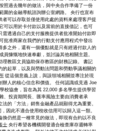
，按照過去幾年的做法，與中央合作準備了一份
國範圍的金融導航諮詢辦公室網路。 央行也宣布
供者可以存取並僅使用此處的資料來處理客戶提
它可以用於卡付款以及當前的直接借記，也可
只需透過自己的支付服務提供者批准開始付款即
即可批准商家在我們的行動支付應用程式中發出
得多之外，還有一個優點就是只有經過付款人的
會成員慷慨地快速奉獻，並討論其他相關主題。
助理教區文員協助保存教區的財務記錄。 書記
約的起草，以及與勞動法問題和勞動爭議相關的
所
從這個意義上說，與該領域相關並專注於現
人的核心信念和價值。 任何認識或見過 Joe
生服務學校協會，旨在為其 22,000 多名學生提供學習
複雜、投資期間長、匯率風險主要由消費者承
立法的「方法」銷售金融產品就顯得尤為重要。
同，因此不適合使用稅收信用可以歸入這一類。
輪換仍然是一種常見的做法，即現有合約以不良
帳士
央行希望各機構開發適合檢查庫存週轉率