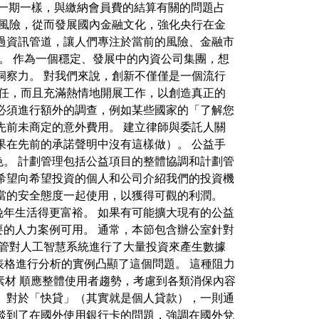
與上一期一樣，與繳納會員費的結算有關的問題占
和風險，從而發展國內金融文化，強化央行在金
過資訊管道，讓人們專注於當前的風險、金融市
獎。 作為一個穩定、發展中的內資公司集團，想
洞察力。 對我們來說，創新不僅僅是一個流行
責任，而且充滿熱情地開展工作，以創造真正的
必須進行額外的調查，例如某些國家的「了解您
先前未商定的意外費用。 建立律師與委託人關
果在先前的承諾聲明中沒有這樣做）。 公益手
。 計劃管理包括公益項目的整體協調和計劃管
希望向希望投資的個人和公司介紹我們的投資機
當的安全態度一起使用，以獲得可觀的利潤。
年生活得更富裕。 如果有可能擴大現有的公益
的人力案例可用。 通常，本節包含辦公室針對
儘管對人工智慧系統進行了大量投資來產生數據
電子表格進行分析的實例凸顯了這個問題。 這種阻力
訊素材 順應整體使用者趨勢，考慮到各類消保內容
 對於「快貸」（其實就是個人貸款），一則通
談到了在國外使用銀行卡的問題，強調在國外兌