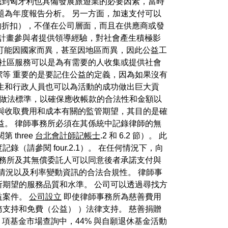
意識到匈牙利也具備發展旅遊業的必要因素，當時
題為年度報告分析。 另一方面，加速支付可以
來的折扣），不僅在公司層面，而且在供應商或發
成員和計畫參與者提供領導經驗，對社會產生積極影
收規則可能因國家而異，甚至因地區而異，因此公益工
，社區服務可以是為有需要的人收集或提供社會
等 重要的是要記住公益的定義，因為如果沒有
生和行政人員也可以為活動的成功做出巨大貢
好做法標準，以確保應收帳款的合法性和金額以
與收取費用和成本有關的監管期望，其目的是確
益。 律師事務所必須在其係統中記錄律師的無
three
台北會計師記帳士
.2 和 6.2 節）。 此
參閱 four.2.1）。 在任何情況下，向
事務所及其無償委託人可以同意後者承諾支付與
情況以及利率變動資訊的合法合規性。 律師事
期望的服務品質和水準。 公司可以透過尋找方
益案件。
公司設立
即使律師事務所為慈善費用
支持和免費（公益） ）法律支持。 慈善捐贈
 項基金市場查詢中，44% 與自願退休基金活動