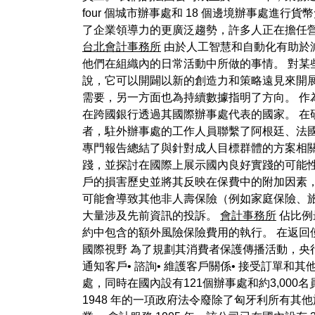
four 個城市辦事處和 18 個邊境辦事處
了企業領導力的更廣泛趨勢，許多人正在擔任
台北會計事務所
由於人工智慧和自動化有助於
他們在組織內的日常活動中所做的事情。 對某
說，它可以開闢以新的創造力和策略遠見來開
需要，另一方面也為持續數據指明了方向。 作
在跨國銀行透過其國際辦事處代表的國家。 在
者，駐外辦事處的工作人員聯繫了阿根廷、法
專門報告總結了與針對成人目標群體的方案相
踐，並探討在國際上展示國內良好實踐的可能
戶的損害歷史並將其反映在保費中的附加因素，
可能會導致其他非人壽保險（例如家庭保險、
大量涉及先前資訊的投訴。
會計事務所
佔比例
約中包含的額外風險保險費用的執行。 在返回
國際視野 為了規劃其消費者保護傳播活動，
通知客戶• 諮詢• 維護客戶關係• 接受訂單和其他
處，同時在國內設有121個辦事處和約3,000
1948 年的一項政府法令廢除了匈牙利所有其他旅