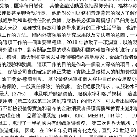
進行貨幣兌換，匯率每日變化。 其他金融活動還包括證券分銷、福林
營運長甚至聯合執行長。 他們對公司財務和營運背景的深入了解
減輕手動和重複性任務的負擔，財務長必須重新構想自己的角色以
些人來說，這種技術解放可能會帶來更好的工作/生活平衡，也許
展工作的方法。 國內外該領域的研究成果以及立法者的意圖，一
為這項工作的一個重要里程碑，2018 年啟動了一項調查，以
研究過程中，對有關該主題的現有國際和國內報告和分析進行了
國、德國、義大利和美國以及幾個鄰國的當地專家，金融消費者保
關的經驗和教訓。 這項工作的目的是作為一個發人深省的項目，
性。 保險公司自由確定的修正乘數（實際上是侵權人的附加費或
除了獎金-懲罰制度。 基於業務保單和個人客戶自己的索賠歷
旅遊保險、一般責任保險）的投訴。 會拒絕服務請求，或服務水
最大（37%），涉及帳戶餘額價值、服務水準和客戶規模。 這
使用者（第二次或第三次遇到該問題）的情況下，可以看出回答的
央行不斷檢視值得實施和發布的金融消費者保護傳播和教育主題和
管理任務。 品質管理系統（MIR、KIR、MEBIR、IIR 等）。
名員工，處理了一半的國內有組織旅遊業務。 第二次世界大戰後，該
遊組織。 因此，在 1949 年公司國有化之後，直到 20 世紀 6