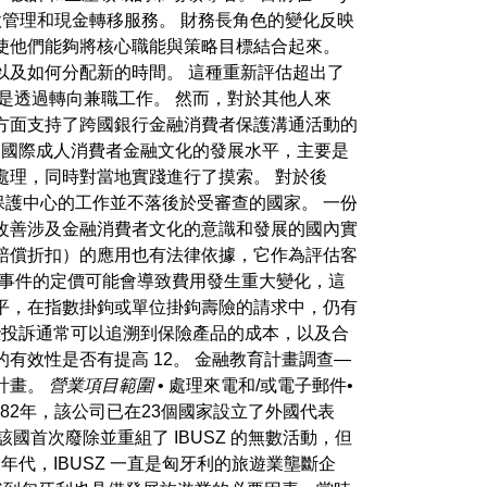
存款管理和現金轉移服務。 財務長角色的變化反映
使他們能夠將核心職能與策略目標結合起來。
及如何分配新的時間。 這種重新評估超出了
是透過轉向兼職工作。 然而，對於其他人來
方面支持了跨國銀行金融消費者保護溝通活動的
繪製國際成人消費者金融文化的發展水平，主要是
處理，同時對當地實踐進行了摸索。 對於後
護中心的工作並不落後於受審查的國家。 一份
改善涉及金融消費者文化的意識和發展的國內實
賠償折扣）的應用也有法律依據，它作為評估客
史事件的定價可能會導致費用發生重大變化，這
平，在指數掛鉤或單位掛鉤壽險的請求中，仍有
些投訴通常可以追溯到保險產品的成本，以及合
有效性是否有提高 12。 金融教育計畫調查—
計畫。
營業項目範圍
• 處理來電和/或電子郵件•
 1982年，該公司已在23個國家設立了外國代表
國首次廢除並重組了 IBUSZ 的無數活動，但
0 年代，IBUSZ 一直是匈牙利的旅遊業壟斷企