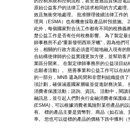
的控制系統和控制流程，甚至透過品質保證電
原始公益客戶的法律工作請求相同的方式處理。
效且無衝突地處理。 批准辦理後續法律工作的
理局（ESMA）也有機會採取產品幹預措施。 
此外，每個國家對合法工作都有不同的稅務義
楚公益工作是否有任何稅務影響。 為了製定最
師事務所不必“重新發明西班牙蠟”，因為他們
分，相關的行政方面必須盡可能地融入現有的辦
合結構使律師的公益實踐更加方便，並幫助客
業區分開來。 在製定律師事務所的公益項目
志願者活動）。 慈善事業和公益工作可以在結構上
的一部分，MNB 還為民間和非營利組織提供了
項計劃，確保涵蓋國家層級並促進財務決策。
消費者保護活動；諮詢、資訊。 活動中，閱讀
融訊息，並引起人們對央行金融消費者保護線上內容
(ESMA)，可以根據消費者風險對某些產品
有。 標的產品主要是貨幣對、商品（如石油、
率。 您也可以從標的產品的價格下跌中獲利（