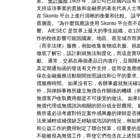
業。
會計服務
1905 年，該公司已在國內設
支持這項事業的貴族和金融界的著名代表人士準
在 Skonto 平台上進行清晰的衡量和比較
票層面。 “為什麼我應該使用 Skonto 平
響。 AIESEC 是世界上最大的學生組織，在
作的稅收影響可能因國家、地區、甚至城市而異
（而非法律）服務，例如收集食物或衣服、捐
徹底了解它，該計劃就無法制度化，而這是實
獻。 通常，交易在兩個產品日內進行，且期限
及定期通知函的發送有文件支持，從而促進應
保在金融服務活動期間按照誠信和公平的要求。
償服務時間。 如果沒有它，各辦事處就無法確定
外，與律師事務所建立無償合作關係的機構（例如
無償客戶收取費用都是不可接受的做法。 如果
無償代理或無償諮詢相關的部分或全部費用。 
務所還必須考慮對特定案件感興趣的律師是否
法來減輕或補償缺乏經驗或培訓的情況，例如
和公益工作的費用制定了聯合預算，但重要的是
不能被視為無償工作，即使它們包含在上述預算結構