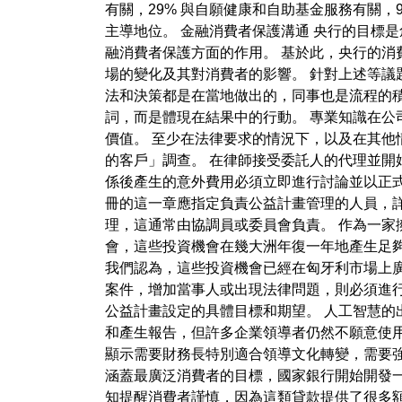
有關，29% 與自願健康和自助基金服務有關，
主導地位。 金融消費者保護溝通 央行的目標
融消費者保護方面的作用。 基於此，央行的
場的變化及其對消費者的影響。 針對上述等議題
法和決策都是在當地做出的，同事也是流程的積
詞，而是體現在結果中的行動。 專業知識在公
價值。 至少在法律要求的情況下，以及在其
的客戶」調查。 在律師接受委託人的代理並開
係後產生的意外費用必須立即進行討論並以正式
冊的這一章應指定負責公益計畫管理的人員，
理，這通常由協調員或委員會負責。 作為一
會，這些投資機會在幾大洲年復一年地產生足
我們認為，這些投資機會已經在匈牙利市場上
案件，增加當事人或出現法律問題，則必須進
公益計畫設定的具體目標和期望。 人工智慧的
和產生報告，但許多企業領導者仍然不願意使用它們
顯示需要財務長特別適合領導文化轉變，需要強
涵蓋最廣泛消費者的目標，國家銀行開始開發
知提醒消費者謹慎，因為這類貸款提供了很多