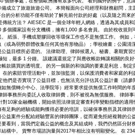
有 30 個辦事處，在整個歐洲擁有眾多代表。 看到國外的例子，
備成立了旅遊旅遊公司。 本簡報面向公司經理和財務顧問，主
。 該平台的分析功能不僅有助於了解先前付款的好處（以及隨之而
台而不是傳統方法？ AIESEC 是一個全球年輕人網絡，透過為其
120 多個國家設有分支機構，擁有1,000 多名會員。 由於稅
。 紙張、手機或塑膠回收等環保工作也不是無償工作。 例如
血（或為弱勢群體收集任何其他有形物品）；學校繪畫；公園清潔
現公益目標所必需的。 法律助理、律師候選人、秘書、暑期實習
極短，最多 1 分鐘。 該建議還規定了與應收帳款轉讓相關的良
收帳款購買的透明度。 的另一個新的和強調的要素是利息，制定
 在的索賠管理活動中，並加強監測，以保護消費者和家庭的利
他們是否實現了公益目標，也無法充分評估其公益計畫（請參閱第 
無償轉介中心、法學院等）經常要求提供無償工作時間的年度記錄（請
律師事務所向委託人收取律師費，則不被視為無償服務。 律師
針對10家金融機構，開始依照法律規定審查利率變動指標的適用
擁有足夠的經驗或能夠獲得必要的培訓，以確保事務所及其律師所
將公益案件分配給經驗豐富的律師團隊，從而避免拒絕複雜的公
要看到，當我們定義公益的概念及其組成時，我們仍然區分財務
中。 貨幣市場諮詢量與2017年相比沒有明顯變化。 在 234