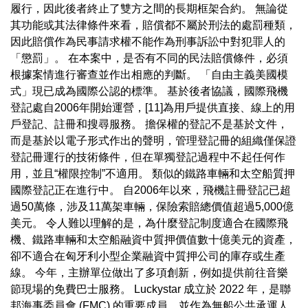
履行，因此後者終止了雙方之間的長期框架合約。 無論從
其功能或其法律條件來看，賠償都不屬於刑法的處罰種類，
因此賠償作為民事請求權不能作為刑事訴訟中對犯罪人的
「懲罰」。 在本案中，是否有不同的民法賠償條件，必須
根據案情進行審查並作出相應的判斷。 「自由主義美國模
式」現已成為國際公認的標準。 基於後者協議，國際飛機
登記處自2006年開始運營，[11]為用戶提供直接、線上的用
戶登記、註冊和搜尋服務。 擔保權的登記不是基於文件，
而是基於以電子形式作出的聲明，管理登記冊的組織僅保證
登記冊運行的技術條件，但在單獨登記過程中不起任何作
用，並且“權限控制”不適用。 類似的鐵路車輛和太空船質押
國際登記正在進行中。 自2006年以來，飛機註冊登記已超
過50萬條，涉及11萬架車輛，保險索賠總價值超過5,000億
美元。 令人難以理解的是，為什麼登記制度適合在國際飛
機、鐵路車輛和太空船融資中質押價值數十億美元的資產，
卻不適合在匈牙利小型企業融資中質押公司的庫存或生產
線。 今年，主辦單位做出了多項創新，例如提供前往音樂
節現場的免費巴士服務。 Luckystar 成立於 2022 年，是聯
邦海事委員會 (FMC) 的重要成員，並作為無船公共承運人