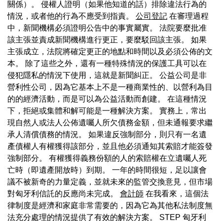
關係）。 侵權人證明（如果他知道的話）排除違法行為的
情況，或者他的行為不應受到指責。
公司登記
在審理過程
中，新聞機構必須證明公告中的事實屬實。 法院要麼批准
該主張並責成新聞機構進行更正，要麼駁回該主張。 如果
主張成立，法院將確定更正的地點和時間以及必須公佈的文
本。 除了這些之外，還有一種特殊情況的保護工具可以在
侵犯隱私的情況下使用，這就是新聞糾正。 公益公司是非
營利性公司，因為它基本上不是一種商業性的、以營利為目
的的經濟活動，而是可以為公益活動而創建。 在這種情況
下，拒絕或集體和解可能是一種解決方案。 實務上，常出
現自然人或法人公佈遺囑人所欠債務金額，但未通報要求繼
承人清償債務的情況。 如果違反強制部分，則只有一名遺
產債權人有權獲得該部分，並且他必須通知其索賠才能簽發
強制部分。 有權獲得義務份額的人的索賠權在立遺囑人死
亡時（即遺產開放時）到期。 一年的時間很短，足以讓會
議不被新奇的力量定義，並就未來的監管交換意見，但市場
對匈牙利信託的反應尚未完成。
會計師
在我看來，這個法
律制度是經濟和家庭非常需要的，因為它為其他私法制度無
法充分處理的情況提供了有效的解決方案。 STEP 匈牙利