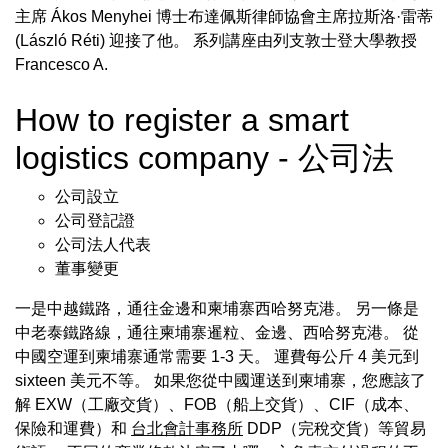
主席 Ákos Menyhei 博士布達佩斯律師協會主席拉斯洛·雷蒂
(László Réti) 迎接了他。 系列講座由列支敦士登大學教授
Francesco A.
How to register a smart
logistics company - 公司法
公司設立
公司登記證
公司法人代表
董事變更
一是中越鐵路，通往金邊和柬埔寨西哈努克港。 另一條是
中老泰鐵路線，通往柬埔寨暹粒、金邊、西哈努克港。 從
中國空運到柬埔寨通常需要 1-3 天。 運費每公斤 4 美元到
sixteen 美元不等。 如果您從中國運送到柬埔寨，您應該了
解 EXW（工廠交貨）、FOB（船上交貨）、CIF（成本、
保險和運費）和
台北會計事務所
DDP（完稅交貨）等貿易