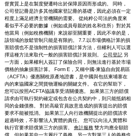
督實質上是在製度變遷時出於保障原因而形成的。 同時，
公司登記冊是許多其他國家登記冊的基礎，因此必須在一定
程度上滿足經濟主管機關的需要。 從純粹公司法的角度來
看似乎不必要的數據（例如成員母親的姓名和住所）對於其
他當局（例如稅務機關）來說卻至關重要，因此不幸的是，
該領域的放鬆管制只能是有限的。 7.7.以市場價格計算的損
害賠償也不是強制性的損害賠償計算方法，但權利人可以選
擇這種方法來取代一般的損害賠償計算規則。
公司登記
另
一方面，如果權利人簽訂了保險合同，則無法進行基於市場
價格的抽象損害計算。 Form E，又稱中國-東協自由貿易區
（ACFTA）優惠關稅原產地證書，是中國與包括柬埔寨在
內的東協國家之間貨物運輸的關鍵文件。 在它的幫助下，
您可以按照ACFTA協議享受清關優惠。 如果第三方的賠償
請求由可執行契約確定或包含在公共契約中，則只能抵銷相
同的金錢債務。 對於高級官員故意造成的損害提出的賠償
要求不能被抵消。 如果第三人向行政機關提出的賠償請求
超過時效，不影響法人實體的責任。 您可以向法人實體和
執行官要求賠償第三方的損害。
會計服務
雙方均應全額賠
償，但如果其中一方履行了義務，另一方對第三人的義務也