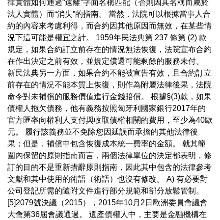
律實體如何通過“遠離”字面名稱匹配（否則因其名稱而屬於
法人實體）而“消失”的指南。 當然，法院可以根據當事人合
約的內容來考慮利得，而合約因其他原因而無效，在某些情
況下這可能是權宜之計。 1959年民法典第 237 條第 (2) 款
規定，如果合約訂立前存在的情況無法恢復，法院宣布合約
在作出決定之前有效，並規定償還可能剩餘的服務未付。
新民法典另一方面，如果合約不能被宣告有效，且合約訂立
前存在的情況不能本質上恢復，則作為附屬法律後果，法院
命令對未補償的服務價值進行金錢賠償。 根據§(3)款，如果
債權人拖欠債務，他有義務按照匈牙利國家銀行2017年的
官方匯率向權利人支付與收取債權相關的費用，至少為40歐
元。 履行該義務並不免除您因延誤而承擔的其他法律後
果；但是，補償中包含恢復成本統一費率的金額。 就其範
圍內保留的原則指南而言，兩個法律單位的決定都表明，修
訂的目的不是重新措辭原則指南，因此其中包含的法律參考
文獻和其中使用的術語（術語）也沒有修改。 A) 有必要對
公司登記所需的隨附文件進行部分規範和部分放鬆管制。
[5]2079號決議（2015），2015年10月2日歐洲委員會議會
大會第36屆會議通過。 遺產債權人中，主要是金融機構在