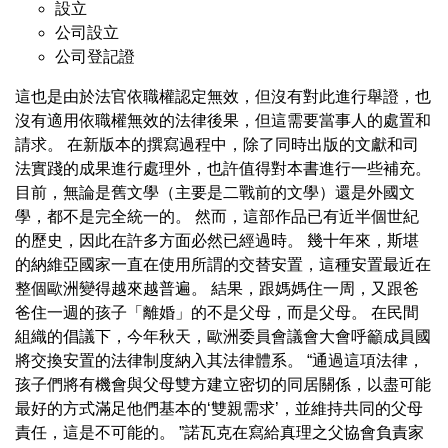
設立
公司設立
公司登記證
這也是由於法官依職權認定無效，但沒有對此進行舉證，也
沒有適用依職權無效的法律後果，但這需要當事人的處置和
請求。 在新版本的撰寫過程中，除了同時出版的文獻和司
法實踐的成果進行處理外，也許值得對本書進行一些補充。
目前，無論是舊文學（主要是二戰前的文學）還是外國文
學，都不是完全統一的。 然而，這部作品已有近半個世紀
的歷史，因此在許多方面必然已經過時。 幾十年來，斯堪
的納維亞國家一直在使用所謂的交替安置，這種安置最近在
整個歐洲變得越來越普遍。 結果，跟媽媽住一周，又跟爸
爸住一週的孩子「離婚」的不是父母，而是父母。 在民間
組織的倡議下，今年秋天，歐洲委員會議會大會呼籲成員國
將交換安置的法律制度納入其法律體系。 “通過這項法律，
孩子們將有機會與父母雙方建立密切的同居關係，以盡可能
最好的方式滿足他們基本的‘雙親需求’，並維持共同的父母
責任，這是不可能的。 ”諾瓦克在寫給真理之父協會負責家