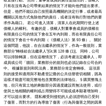
取直接行動。 然而，董事會成員的責任是隱性的，債權人
只有在沒有為公司帶來結果的情況下才能向他們提出要求。
但是，他們不能以自己按照最高機關的決定行事，或者最高
機關以其他方式免除他們的責任，或者沒有執行對他們的要
求作為藉口。 若公司進入清算，清算人在此期間行使上述
債權人的權利。 有趣的是，債權人對董事會成員的債權在
有限責任公司的情況下會在五年內到期，而在有限責任公司
的情況下會在十年內到期（《債權人法》第 93 條）。 關於
這個問題，他說，在合法繼承的情況下，作為一般規則，業
務部分“轉移給合法繼承人”[Gt.第 128 條 (1)]。 同時，公司
可以排除轉讓，但在這種情況下，必須考慮法定繼承人，即
成員或公司「贖回」業務部分的規則也必須記錄在公司合約
中。 根據新規則和民法典，業務部分肯定會轉移。 這項原
則的接受和適用與不動產登記冊的公共信譽密切相關，因為
這樣才能盡可能完整地包含實際的法律地位。 § 購買整塊土
地，但只有當土地的剩餘部分因過度建設而無法使用，或行
使與土地相關的權利或占用變得不可能或成本顯著增加時，
才可以提出要求。 隱私權受到侵犯的人必須證明自己受到
了傷害，而對方的行為導致了傷害（行為與傷害之間的因果