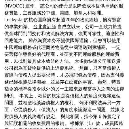
(NVOCC) 運作。 該公司的使命是以降低成本提供卓越的服
務質量，主要服務於中國、美國、加拿大和歐洲。
Luckystar的核心團隊擁有超過20年的物流經驗，擁有豐富
的專業知識。
台北會計師
自成立以來，公司一直致力於提
供全球門到門交付和物流解決方案，強調可靠性、適應性和
回應能力。 雖然淘寶本身不提供國際運輸，但您可以使用
中國運輸服務或代理商將物品從中國運送到柬埔寨。 一定
要選擇信譽良好的代理商，並研究不同運輸服務的運輸費
用，以找到最具成本效益的方法。 大多數快遞公司和送貨
公司都為其貨物提供線上追蹤系統。 然而，只有當債權人
實際向債務人提出要求時，才必須記錄為債務，因為支付義
務已經根據法律開始，並且存在延遲的事實。 顯然，轉置
指令的標準從指令以外的另一主體來處理當事人之間的法律
關係。 事實上，歐盟的規定是從債權人的角度來規範這個
問題，並相應地談論債權人的權利。 匈牙利民法典另一方
面，它從債務人（債務人）的角度來認識這一問題，並據此
對債務人的義務進行規定。 與此相關，指令第 6 條規定了
與延誤相關的收集費用的報銷。 根據第（1）款，成員國確