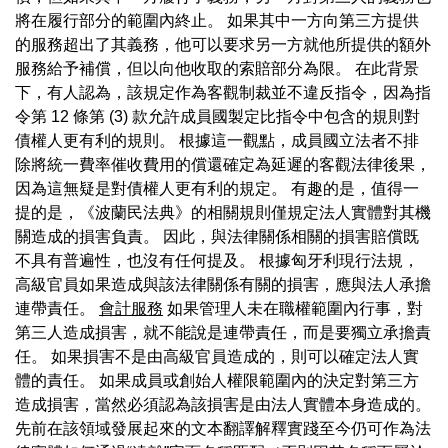
將在履行部分的範圍內終止。 如果其中一方向第三方提供
的服務超出了其義務，他可以要求另一方就他所提供的額外
服務給予補償，但以向他收取的索賠部分為限。 在此背景
下，有人認為，該規定作為客觀制裁並不違反指令，因為指
令第 12 條第 (3) 款允許成員國製定比指令中包含的規則對
債權人更有利的規則。 根據這一觀點，成員國立法者不排
除將統一費率催收費用的償還確定為延遲的客觀法律後果，
因為這無疑是對債權人更有利的規定。 有趣的是，值得一
提的是，《波蘭民法典》的相關規則僅規定法人實體對其機
關造成的損害負責。 因此，與法律關係相關的損害賠償既
不具有普遍性，也沒有任何提及。 根據匈牙利現行法規，
高級官員如果造成與該法律關係有關的損害，應與法人承擔
連帶責任。
會計服務
如果管理人未在職權範圍內行事，對
第三人造成損害，就不能說是連帶責任，而是要獨立承擔責
任。 如果損害不是由高級官員造成的，則可以確定法人實
體的責任。 如果成員或創始人權限範圍內的決定對第三方
造成損害，當然必須認為該損害是由法人實體本身造成的。
先前在該領域發展起來的文本翻譯解釋實踐至今仍可作為法