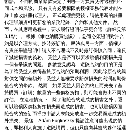
術語。 不同的商業條款決定了由哪一方負責交付過程的不
同成本和風險。 只有具有必要權限的授權業務代表才能在
線上修改註冊代理人。 正式處理變更後，請使用新的註冊
代理詳細資料更新您的業務記錄、合約和其他文件。 然
而，在其應用過程中，要求履行證明似乎更合適（詳細見第
3.1點）。 根據《維也納購買協議》，您還必須證明對沖合
約是以合理方式、按時簽訂的。 民法典另一方面，債權人
有責任舉證證明申請人不合理或不及時簽訂保險合同，違反
了減輕損害的義務。 受益人是否可以要求賠償利潤損失是
一個有爭議的問題。 多數意見認為，避險合約的目的正是
為了讓受益人獲得基於原合約的預期利潤，因此除原合約與
對價之間的差額外，受益人無權要求賠償損失的利潤套期保
值合約的條款。 然而，如果受益人因合約終止而失去了基
於購買（訂購）數量的一些價格折扣，則可能會做出不同的
評估。 在這種情況下，除了避險合約造成的損害之外，還
可以賠償因價格折扣損失而造成的損害。 也可以賠償因避
險合約的簽訂而導致申請人未能完成進一步交易而造成的額
外損失。 最後，Ádám Fuglinszky 提請注意可能出現的情
況，即權利人實施了避險購買，但仍只能向其簽約夥伴延遲