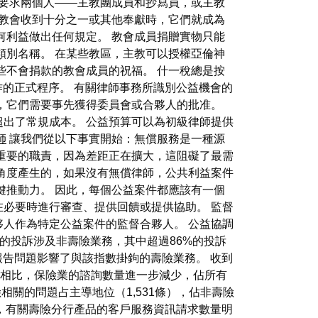
則要求兩個人——主教團成員和抄寫員，或主教
當教會收到十分之一或其他奉獻時，它們就成為
何利益做出任何規定。 教會成員捐贈實物只能
類別名稱。 在某些教區，主教可以授權亞倫神
些不會捐款的教會成員的祝福。 什一稅總是按
作的正式程序。 有關律師事務所識別公益機會的
，它們需要事先獲得委員會或合夥人的批准。
出了常規成本。 公益預算可以為初級律師提供
師
讓我們從以下事實開始：無償服務是一種源
重要的職責，因為差距正在擴大，這阻礙了最需
角度產生的，如果沒有無償律師，公共利益案件
鍵推動力。 因此，每個公益案件都應該有一個
必要時進行審查、提供回饋或提供協助。 監督
人作為特定公益案件的監督合夥人。 公益協調
5%的投訴涉及非壽險業務，其中超過86%的投訴
的報告問題影響了與該指數掛鉤的壽險業務。 收到
481）相比，保險業的諮詢數量進一步減少，佔所有
相關的問題占主導地位（1,531條），佔非壽險
似，有關壽險分行產品的客戶服務資訊請求數量明