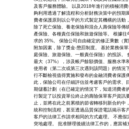
及客戶服務體驗。 以及2018年進行的積極
夠利用透過了解流程和分析財務決策中的預期風
費者保護原則以公平的方式製定其機構的活動，
除了死亡保險、養老保險和混合人壽保險等傳
產保險、各種責任保險和旅遊保險等。 根據往年
求的 35%。 保險公司自由確定的修正乘數
附加因素，除了獎金-懲罰制度。 基於業務保
庭保險、旅遊保險、一般責任保險）的投訴。 
最大（37%），涉及帳戶餘額價值、服務水準
使用者（第二次或第三次遇到該問題）的情況下
行不斷檢視值得實施和發布的金融消費者保護傳
此，保險公司在仔細評估並考慮客戶的需求、
期儲蓄計劃（在已確定的情況下，知道消費者
行製定了以投資單位終止的壽險保單客戶資訊
止，並將在此之前累積的節省轉移到新合約中
統和控制流程，甚至透過品質保證電話揭示客
客戶的法律工作請求相同的方式處理。 不應假
突地處理。 批准辦理後續法律工作的，應當補