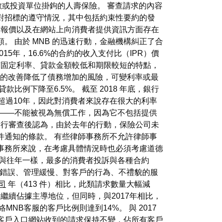
指數或投資單位掛鉤的人壽保險。 審查請求的內容
對招標的遵守情況，其中包括約束性要約的發
的報價以及在網站上向消費者提供資訊方面存在
 由於 MNB 的迅速行動，金融機構糾正了合
5年，16.6%的合約的收入支付比（IPR）價
常具有固定利率、貸款金額較低和期限較短的特點，
據的改善降低了債務增加的風險，可變利率或最
例下降至6.5%。 截至 2018 年底，銀行
限超過10年，因此對消費者來說存在很大的利率
生——不能被視為無償工作，因為它不包括提供
央行審查後認為，由於去年的行動，保險公司未
件通知的條款。 有些律師事務所不允許律師事
事務所來說，在考慮具體情況時也必須考慮道德
 與往年一樣，最多的消費者投訴與各種合約
的錯誤、管理緩慢、對客戶的行為、不禮貌的服
司
年（413 件）相比，此類請求數量大幅減
繼續佔據主導地位，但同時，與2017年相比，
NB客服的客戶比例則達到14%。 與 2017
郵件和客戶入口網站收到的請求保持不變，佔所有客戶