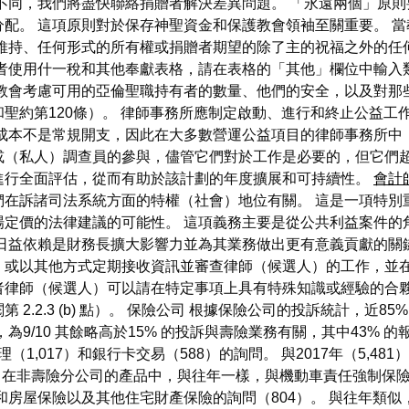
不同，我們將盡快聯絡捐贈者解決差異問題。 「永遠兩個」原
配。 這項原則對於保存神聖資金和保護教會領袖至關重要。 
維持、任何形式的所有權或捐贈者期望的除了主的祝福之外的任
者使用什一稅和其他奉獻表格，請在表格的「其他」欄位中輸入
教會考慮可用的亞倫聖職持有者的數量、他們的安全，以及對那
聖約第120條）。 律師事務所應制定啟動、進行和終止公益工
部成本不是常規開支，因此在大多數營運公益項目的律師事務所中
或（私人）調查員的參與，儘管它們對於工作是必要的，但它們超
進行全面評估，從而有助於該計劃的年度擴展和可持續性。
會計
們在訴諸司法系統方面的特權（社會）地位有關。 這是一項特別
場定價的法律建議的可能性。 這項義務主要是從公共利益案件的
日益依賴是財務長擴大影響力並為其業務做出更有意義貢獻的關
）或以其他方式定期接收資訊並審查律師（候選人）的工作，並在
者律師（候選人）可以請在特定事項上具有特殊知識或經驗的合夥
2.2.3 (b) 點）。 保險公司 根據保險公司的投訴統計，近8
9/10 其餘略高於15% 的投訴與壽險業務有關，其中43% 
（1,017）和銀行卡交易（588）的詢問。 與2017年（5,
 在非壽險分公司的產品中，與往年一樣，與機動車責任強制保險
和房屋保險以及其他住宅財產保險的詢問（804）。 與往年類