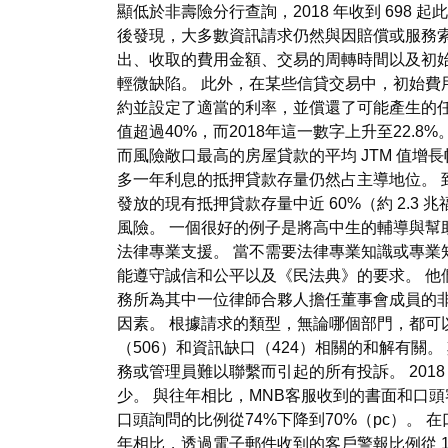
顯低於非壽險分行查詢，2018 年收到 69
後發現，大多數資訊請求仍然與因賠償或服務
出、收取的費用金額、交易的周轉時間以及初始
輕微缺陷。 此外，在某些信貸交易中，初始費
約並設定了適當的利率，並償還了可能產生的任何額
值超過40%，而2018年這一數字上升至22.
而風險敞口最高的房屋貸款的平均 JTM 值
多一年利息的抵押貸款存量仍然占主導地位。 到2
發放的現有抵押貸款存量中近 60%（約 2.
風險。 一個很好的例子是將高中生的輔導與幫
法律專業支援。 當不需要法律專業知識或專業
能遵守誠信和公平以及《民法典》的要求。 他
務所為其中一位律師合夥人擔任董事會成員的
因素。 根據請求的類型，無論哪個部門，都可
（506）和資訊缺口（424）相關的和解有
務或管理員難以聯繫而引起的所有投訴。 2018 
少。 與往年相比，MNB客服收到的書面和口
口頭詢問的比例從74%下降到70%（pc）。 
年相比，透過電子郵件收到的客戶警報比例從 17