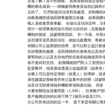
且還了解了其中的聯繫。 如果金額與規定金額
團的兩名成員——積極參與教會資金的記錄和分
主的了。 它們的提供沒有對其處置、控制權的
由教會總部或地區辦事處開立收據。 如果捐贈
職人員收集禁食奉獻。 在做出這項決定時，主
照什一稅理事會的指示用於主的目的（見教義和
機制的描述，請參閱第四節。 另一方面，外
這些通常是昂貴的項目，例如法庭費用、專家
有關公司公益期望的指導，並可以對公益計劃
自於職業的義務，這與律師的社會角色以及他
要幫助的人以及支持他們的非政府組織使用市
就不會得到支持。 財務職能部門對人工智慧的
監督夥伴，他直接或透過公益協調員（如果有
合夥人可以是特定律師（候選人）的導師，或
員也建議定期檢查所有公益案件的狀態（請參閱第 
涉及住宅財產保險和機動車強制責任險。 得多，為
大量有關現金流量問題（1,340）、往來帳戶管理
客戶服務諮詢的比例下降了1個百分點至23%。
分公司所有諮詢的近一半。 接下來是有關公寓