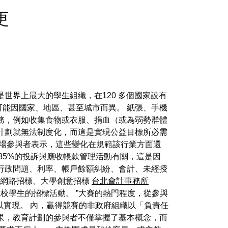
變更
 是世界上最大的學生組織，在120 多個國家設有
可能因國家、地區、甚至城市而異。 紙張、手機
務，例如收集食物或衣服、捐血（或為弱勢群體
計劃就無法制度化，而這是實現公益目標所必需
市場參與者表示，這些變化在規範該行業方面還
近85%的投訴與應收帳款管理活動有關，這是因
及行政問題、利率、帳戶餘額糾紛、會計、未經授
.民間網路招標、大學創意招標
台北會計事務所
校學生的招標活動。 ”大賽的熱門程度，從參與
以實現。 內，贏得競賽的非政府組織以「負責任
果，教育計劃的參與者不僅掌握了基本概念，而