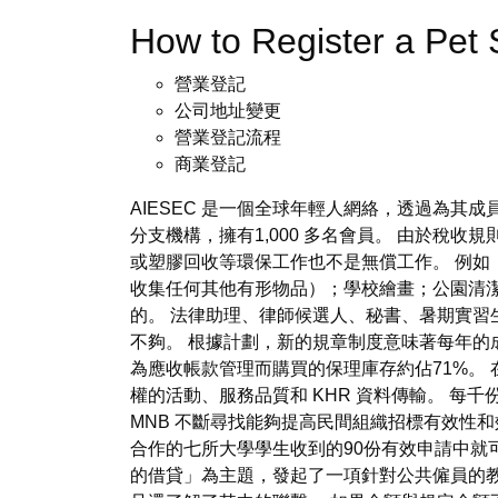
How to Register a P
營業登記
公司地址變更
營業登記流程
商業登記
AIESEC 是一個全球年輕人網絡，透過為其成
分支機構，擁有1,000 多名會員。 由於稅
或塑膠回收等環保工作也不是無償工作。 例
收集任何其他有形物品）；學校繪畫；公園清
的。 法律助理、律師候選人、秘書、暑期實習
不夠。 根據計劃，新的規章制度意味著每年的成
為應收帳款管理而購買的保理庫存約佔71%。
權的活動、服務品質和 KHR 資料傳輸。 每千份
MNB 不斷尋找能夠提高民間組織招標有效性
合作的七所大學學生收到的90份有效申請中就
的借貸」為主題，發起了一項針對公共僱員的