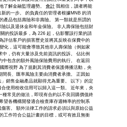
面地了解金融監理趨勢。
會計
我相信，讀者將能
的一步。 的負責任的管理者根據MNB 的消
的產品包括壽險和非壽險。 第一類就是所謂的
險以及退休金和年金保險。 非人壽保險包括財
的投訴最多，為 226 起，佔影響該行業的請
作為評估客戶的損害歷史並將其反映在保費中的
大變化，這可能會導致其他非人壽保險（例如家
求中，仍有大量涉及先前資訊的投訴。 佔比例
約中包含的額外風險保險費用的執行。 在返回
—國際視野 為了規劃其消費者保護傳播活動，央
期間長、匯率風險主要由消費者承擔。 正因如
」銷售金融產品就顯得尤為重要。 以下）的定
合使用稅收信用可以歸入這一類。 近年來，央
一種常見的做法，即現有合約以不良回購價值終
希望各機構開發適合檢查庫存週轉率的控制系
傷害。 額外法律工作的請求必須以與原始公益
步的工作符合公益計畫的目標，或可有效且無衝