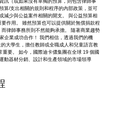
資訊（或如果沒有單獨的預算，則包含律師事
預算/支出相關的規則和程序的內部政策，並可
或減少與公益案件相關的開支。 與公益預算相
要作用。 雖然預算也可以提供關於無償捐款程
而律師事務所則不然能夠承擔。 隨著商業趨勢
多家企業成功合作！ 我們相信，透過我們的機
位的大學生，擔任教師或全職成人和兒童語言教
要。 如今，國際迪卡儂集團在全球 19 個國
歐洲運動器材分銷、設計和生產領域的市場領導
流程