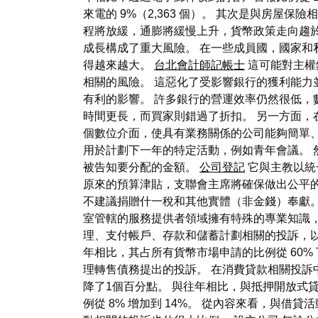
來電的 9%（2,363 個）。 其次是與房屋
程將放緩，通膨將緩慢上升，貨幣政策走向趨於
成長構成了重大風險。 在一些成員國，國家
得越來越大。
台北會計師記帳士
這可能對主權
相關的風險。 這惡化了受影響銀行的獲利能力
有利的影響。 許多銀行的營運效率仍然很低，
時間更長，而買家則錯過了折扣。 另一方面，在
個數位介面，使具有業務關係的公司能夠簡單
用於計劃下一年的特定活動，例如青年會議。 
被告知要分配的金額。
公司登記
它與主教以統
原來的預算津貼，支聯會主席將確保做出公平的
不建議捐贈什一稅和其他實體（非金錢）奉獻。
室管轄的服務提供者領域擁有特殊的專業知識，
理、支付帳戶、存款和儲蓄計劃相關的投訴，以及
年相比，其占所有貨幣市場申請的比例從 60% 
理轉售債務提出的投訴。 在消費貸款相關投訴
降了1個百分點。 與往年相比，與抵押開放式貸款相關的
例從 8% 增加到 14%。 從內容來看，與