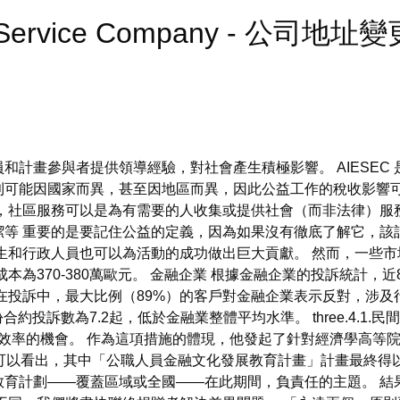
et Service Company - 公司地址
員和計畫參與者提供領導經驗，對社會產生積極影響。 AIESEC
收規則可能因國家而異，甚至因地區而異，因此公益工作的稅收影響
如，社區服務可以是為有需要的人收集或提供社會（而非法律）服
潔等 重要的是要記住公益的定義，因為如果沒有徹底了解它，該
生和行政人員也可以為活動的成功做出巨大貢獻。 然而，一些
本為370-380萬歐元。 金融企業 根據金融企業的投訴統計，
 在投訴中，最大比例（89%）的客戶對金融企業表示反對，涉
合約投訴數為7.2起，低於金融業整體平均水準。 three.4.1
和效率的機會。 作為這項措施的體現，他發起了針對經濟學高等院
可以看出，其中「公職人員金融文化發展教育計畫」計畫最終得
教育計劃——覆蓋區域或全國——在此期間，負責任的主題。 結