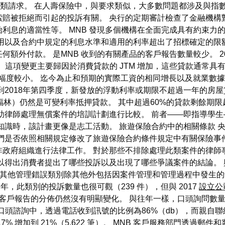
8 起此類請求。 在人壽保險中，與要求類似，大多數問題都涉及與
索賠被拒絕而引起的投訴有關。 央行的定期審計檢查了金融機構
利息的適當性等。 MNB 發現多個機構在全面完成具有約束力
用以及合約中規定的利息水準和適用的利率超出了招標確定的限額。
外付款。 是MNB 收到的有關產品的客戶報告數量較少。 201
8%。 這項變更主要歸因於消費貸款的 JTM 增加，這些貸款通
增長幅度較小。 迄今為止和預期的實際工資的相同增長以及就業數
018年第四季度，新發放的浮動利率或期限不超過一年的房屋貸款比
3 兆福林）仍然是可變利率抵押貸款。 其中超過60%的貸款剩餘期
助律師處理無償案件的培訓計劃進行比較。 前者——即指導學
知識時，該計畫更像是志工活動。 旅遊保險合約中的相關條款 
們是否依照相關規定修改了旅遊保險合約條件規定中有關保險事
非政府組織進行法律工作。 對於那些不排除處理此類案件的律師
以得出消費者提出了哪些投訴以及出現了哪些爭議案件的結論。
關。 其他管理錯誤類別除其他外包括因案件管理和管理過程中發生
年，此類別的投訴數量也很可觀（239 件），但與 2017
設立公
頭客戶報告的分佈仍然沒有明顯變化。 與往年一樣，口頭詢問數量
在口頭諮詢中，透過電話收到訊號的比例為86%（db），而親自聯絡M
% 增加到 21%（5,622 筆）。 MNB 客戶服務部門透過