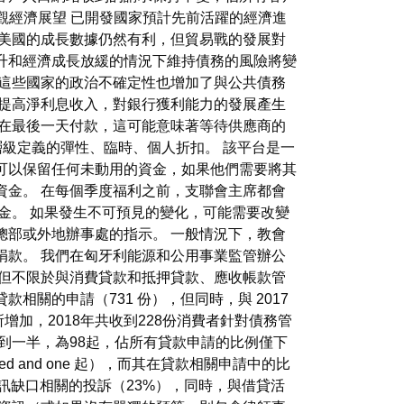
 宏觀經濟展望 已開發國家預計先前活躍的經濟進
管美國的成長數據仍然有利，但貿易戰的發展對
升和經濟成長放緩的情況下維持債務的風險將變
這些國家的政治不確定性也增加了與公共債務
過提高淨利息收入，對銀行獲利能力的發展產生
會在最後一天付款，這可能意味著等待供應商的
戶層級定義的彈性、臨時、個人折扣。 該平台是一
可以保留任何未動用的資金，如果他們需要將其
資金。 在每個季度福利之前，支聯會主席都會
金。 如果發生不可預見的變化，可能需要改變
總部或外地辦事處的指示。 一般情況下，教會
捐款。 我們在匈牙利能源和公用事業監管辦公
括但不限於與消費貸款和抵押貸款、應收帳款管
關的申請（731 份），但同時，與 2017
增加，2018年共收到228份消費者針對債務管
到一半，為98起，佔所有貸款申請的比例僅下
ed and one 起），而其在貸款相關申請中的比
資訊缺口相關的投訴（23%），同時，與借貸活