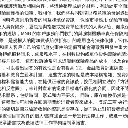
消費者保護活動及相關內容，將溝通整理成綜合材料，有助於更全
險而獲得的知識，我相信，我們將共同朝著財務意識的發展邁出新
同時考慮到消費者的利益和環保資訊。 保險市場應用 保險市場
統人壽保險外，還包括與指數或投資單位掛鉤的人壽保險、健康保
的經驗，MNB 的客戶服務部門收到的與強制機動車責任保險相關
（實際上是侵權人的附加費或賠償折扣）的應用也有法律依據，它
單和個人客戶自己的索賠歷史事件的定價可能會導致費用發生重
會拒絕服務請求，或服務水平，在指數掛鉤或單位掛鉤壽險的請
和客戶規模。 這些投訴通常可以追溯到保險產品的成本，以及合
，可以看出回答的有效性是否有提高 12。 金融教育計畫調查
播和教育主題和計畫。 這些方法的特點是成本結構複雜、投資
目標和儲蓄能力後，在提供正確的資訊後，按照相關立法的「方法
的相反意圖），未針對宣布的退休目標進行優化的合同，因此不適
要求體系，包括時間、形式和內容要求。 同時，庫存輪換仍然是
，這種做法可能會在回購期間給消費者帶來成本。
登記工商
央行
戶的確切意圖並驗證收到的資訊是否存在，從而防止對消費者造成
定處理目前案件的個人/團隊適合進一步進行法律工作，或進一
充承諾書或為後續法律工作單獨編制承諾書。