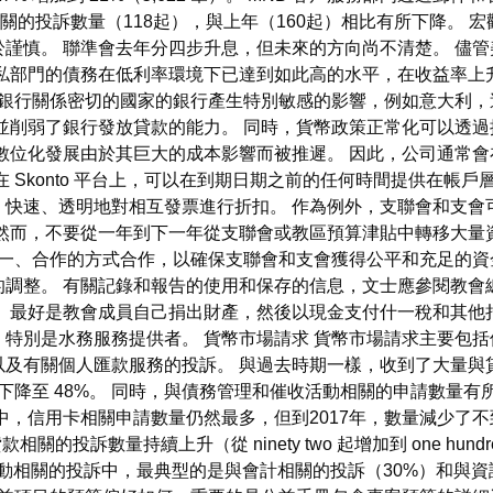
保險相關的投訴數量（118起），與上年（160起）相比有所下降。
謹慎。 聯準會去年分四步升息，但未來的方向尚不清楚。 儘
和私部門的債務在低利率環境下已達到如此高的水平，在收益率上
銀行關係密切的國家的銀行產生特別敏感的影響，例如意大利，
並削弱了銀行發放貸款的能力。 同時，貨幣政策正常化可以透
數位化發展由於其巨大的成本影響而被推遲。 因此，公司通常
 Skonto 平台上，可以在到期日期之前的任何時間提供在帳
、快速、透明地對相互發票進行折扣。 作為例外，支聯會和支會
然而，不要從一年到下一年從支聯會或教區預算津貼中轉移大量
一、合作的方式合作，以確保支聯會和支會獲得公平和充足的資
調整。 有關記錄和報告的使用和保存的信息，文士應參閱教會
 最好是教會成員自己捐出財產，然後以現金支付什一稅和其他
特別是水務服務提供者。 貨幣市場請求 貨幣市場請求主要包
有關個人匯款服務的投訴。 與過去時期一樣，收到了大量與貸款相
下降至 48%。 同時，與債務管理和催收活動相關的申請數量有所
中，信用卡相關申請數量仍然最多，但到2017年，數量減少了不
投訴數量持續上升（從 ninety two 起增加到 one hundr
借貸活動相關的投訴中，最典型的是與會計相關的投訴（30%）和與